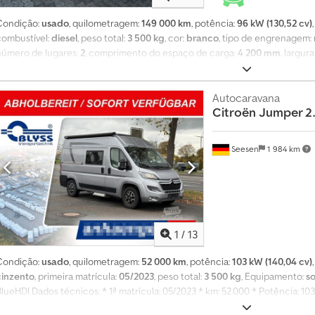
Condição:
usado
, quilometragem:
149 000 km
, potência:
96 kW (130,52 cv)
combustível:
diesel
, peso total:
3 500 kg
, cor:
branco
, tipo de engrenagem:
número de lugares:
2
, comprimento do espaço de carga:
4 200 mm
, largur
espaço de carga:
1 990 mm
, Equipamento:
fecho centralizado, filtro de pa
ivisória * Fecho centralizado Assistente de estacionamento: câmara * vidros
tampa * rádio Dimensões internas do compartimento de carga: C 4,20 L 2,1
Autocaravana
Citroën
Jumper 2.
kg O veículo está em bom estado! Codpfx Acozlpxwelerf Sem TÜV
Seesen
1 984 km
1
/
13
Condição:
usado
, quilometragem:
52 000 km
, potência:
103 kW (140,04 cv)
cinzento
, primeira matrícula:
05/2023
, peso total:
3 500 kg
, Equipamento:
s
BlueHDI Dados técnicos: * 1ª matrícula: 05/2023 * km: 52.000 * Potência: 1
bruto autorizado: 3.500 kg * Suporte de documentos (smartphone/tablet) *