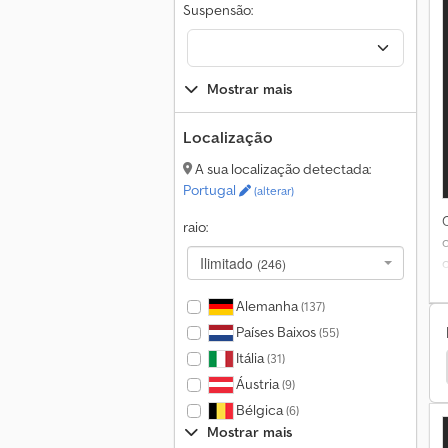
Suspensão:
Mostrar mais
Localização
A sua localização detectada:
Portugal
(alterar)
raio:
Ilimitado
(246)
d
l
Alemanha
(137)
e
Países Baixos
(55)
Itália
(31)
ortadores
Iveco Daily 35 Caravanas / Autocaravanas
Áustria
(9)
O
Bélgica
(6)
Mostrar mais