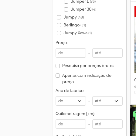
Jumper L
(76)
Jumper 30
(4)
Jumpy
(48)
e
Berlingo
(31)
Jumpy Kawa
(1)
Preço:
-
Pesquisa por preços brutos
Apenas com indicação de
preço
Ano de fabrico:
f
-
S
Quilometragem [km]:
-