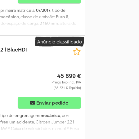
, primeira matrícula:
07/2017
, tipo de
mecânico
, classe de emissão:
Euro 6
,
a do espaço de carga:
2 160 mm
, altura do
rtículas
, * Direção assistida * Parede
 elétricos * 2 lugares * porta traseira tipo
Anúncio classificado
6 A 1,99 metros Capacidade de carga: 1030
2 l BlueHDI
45 899 €
Preço fixo incl. IVA
(38 571 € líquido)
Enviar pedido
, tipo de engrenagem:
mecânico
, cor:
ofreu um acidente
, Citroen Jumper 2.2 l
03 kW * Caixa de velocidades: manual * Peso
 Pintura metalizada Artense Cinzento