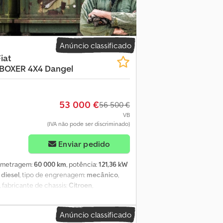
 Câmara de marcha-atrás * Sistema solar de
o dano? Venda sem
ntia de exatidão.
Anúncio classificado
iat
BOXER
4X4 Dangel
53 000 €
56 500 €
VB
(IVA não pode ser discriminado)
Enviar pedido
lometragem:
60 000 km
, potência:
121,36 kW
:
diesel
, tipo de engrenagem:
mecânico
,
, fabricante de chassis:
Citroen
,
mm
, configuração de eixo:
4x4
, classe de
oprietários anteriores:
1
, Equipamento:
Anúncio classificado
tacionário, ar condicionado, bloqueio