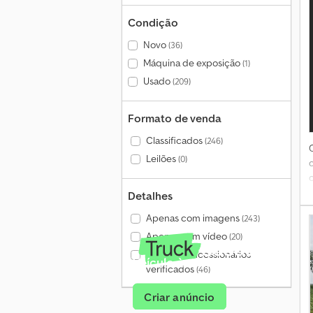
i
Condição
s
Novo
(36)
d
Máquina de exposição
(1)
e
Usado
(209)
t
e
Formato de venda
l
Classificados
(246)
Leilões
(0)
Detalhes
l
P
Apenas com imagens
(243)
Apenas com vídeo
(20)
Apenas concessionários
Veículo à venda?
verificados
(46)
Criar anúncio
e