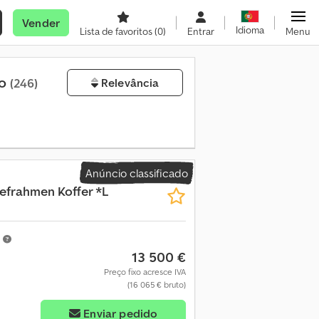
Vender
Idioma
Lista de favoritos
(0)
Entrar
Menu
do
(246)
Relevância
Anúncio classificado
efrahmen Koffer *L
m
13 500 €
Preço fixo acresce IVA
(16 065 € bruto)
Enviar pedido