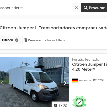
Procurar
Citroen Jumper L Transportadores comprar usa
Citroen
Remover todos os filtros
Furgão fechado
Citroën
Jumper Ti
4,20 Meter*
Kranenburg
1 765 k
1
/
20