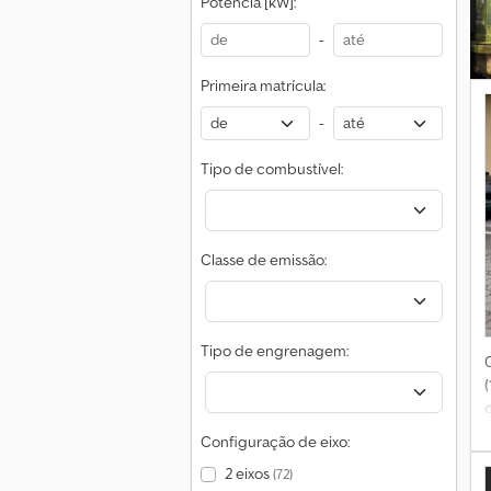
Potência [kW]:
-
Primeira matrícula:
-
Tipo de combustível:
Classe de emissão:
Tipo de engrenagem:
Configuração de eixo:
2 eixos
(72)