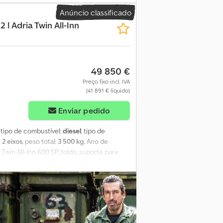
 partículas * Baixas emissões de acordo com
Anúncio classificado
* Cama de casal * Locais para dormir * Cama
 l Adria Twin All-Inn
 da zona habitacional: 4 * Claraboia com
prox.): 1.960 x 1.200 / 1.410 * Cama
eículo com dano reparado.
49 850 €
Preço fixo incl. IVA
(41 891 € líquido)
Enviar pedido
, tipo de combustível:
diesel
, tipo de
:
2 eixos
, peso total:
3 500 kg
, Ano de
 Twin All-Inn 600 SP, toldo, suporte para
 25.000 km * Potência: 103 kW (140 cv) *
ssão: manual * Classe de emissão: Euro6d *
 2023 * Número de proprietários: 1 * Peso
: 04/2026 * Ar condicionado * Assistente de
ra dormir: 2 * Comprimento: 5.998 mm *
ndros: 4 Equipamento: * ABS * ESP *