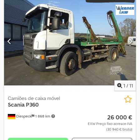
1
/
11
Camiões de caixa móvel
Scania
P360
26 000 €
Diespeck
1 868 km
EXW Preço fixo acresce IVA
(30 940 € bruto)