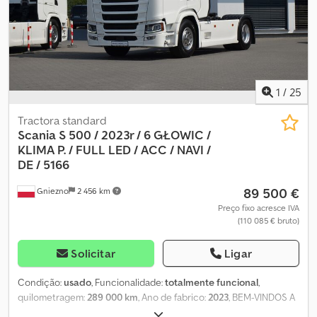
Controlo interno e externo da betoneira Credpfezly Upjx Aipof
Todas as informações são fornecidas sem garantia, não nos
responsabilizamos por quaisquer erros. Sujeito a venda prévia.
Venda apenas a clientes comerciais. As fotografias foram editadas
apenas para proteção do cliente.
1
/
25
Tractora standard
Scania S 500 / 2023r / 6 GŁOWIC /
KLIMA
P. / FULL LED / ACC / NAVI /
DE / 5166
89 500 €
Gniezno
2 456 km
Preço fixo acresce IVA
(110 085 € bruto)
Solicitar
Ligar
Condição:
usado
, Funcionalidade:
totalmente funcional
,
quilometragem:
289 000 km
, Ano de fabrico:
2023
, BEM-VINDOS A
EMPRESA SMUSZKIEWICZ OFERECE: CAMINHÃO TRATOR 4x2