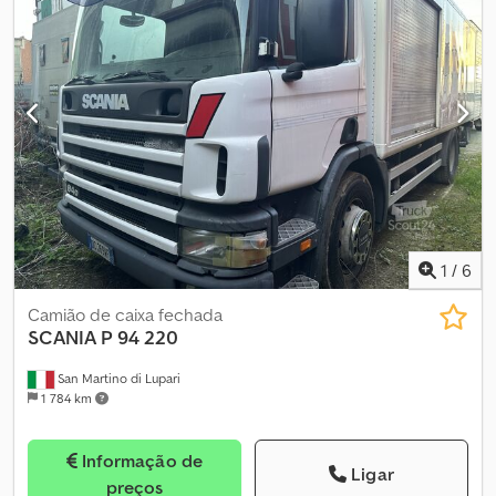
Sistema de elevação com cilindro hidráulico frontal telescópico
Cobertura/lona Pneus: 1. 30%, 2. 30%, 3. 30%, 4. 30% Peso Bruto
Total (PBT): 40 toneladas Quilometragem: 180.362 km Primeiro
registo: 05-04-2017
1
/
6
Camião de caixa fechada
SCANIA
P 94 220
San Martino di Lupari
1 784 km
Informação de
Ligar
preços