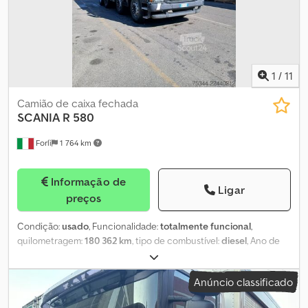
Suspensão pneumática completa * Eixo traseiro direcional
elevável * Parasol * Bancos aquecidos * Bloqueio do diferencial
Crjdpjzritnofx Aipef * Transmissão automática com 3 pedais *
Regulador de velocidade * Câmera de marcha-atrás * Pneus em
mau estado
1
/
11
Camião de caixa fechada
SCANIA
R 580
Forlì
1 764 km
Informação de
Ligar
preços
Condição:
usado
, Funcionalidade:
totalmente funcional
,
quilometragem:
180 362 km
, tipo de combustível:
diesel
, Ano de
fabrico:
2017
, Caminhão Scania R580 8x4, 580 cv, Euro 5 Caixa de
câmbio manual Ar condicionado, vidros elétricos, rádio Ano de
Anúncio classificado
fabricação: 2017 Equipamento: caçamba traseira Emilcamion
Plataforma traseira hidráulica/basculante Crodpfx Aszp Ikysipsf