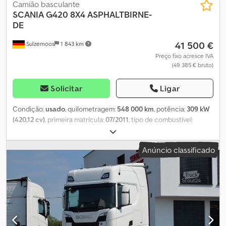
Camião basculante
SCANIA
G420 8X4 ASPHALTBIRNE-
DE
41 500 €
Sulzemoos
1 843 km
Preço fixo acresce IVA
(49 385 € bruto)
Solicitar
Ligar
Condição:
usado
, quilometragem:
548 000 km
, potência:
309 kW
(420,12 cv)
, primeira matrícula:
07/2011
, tipo de combustível:
diesel
, peso total:
36 000 kg
, configuração de eixo:
3 eixos
, tipo de
engrenagem:
mecânico
, classe de emissão:
Euro 5
, Equipamento:
Anúncio classificado
ABS, ar condicionado, plataforma elevatória traseira,
programa eletrónico de estabilidade (ESP)
, Scania 8X4, camião
betoneira Primetzhofer Betoneira Primetzhofer Porta traseira
hidráulica Coberturas hidráulicas Caixa de velocidades manual
Pneus com aproximadamente 70% de vida útil Suspensão por
molas de lâmina Caixa de velocidades manual Aproximadamente
540.000 km Veículo alemão, com documentação alemã Câmara
de ré Em excelente estado de conservação Cabine com cama