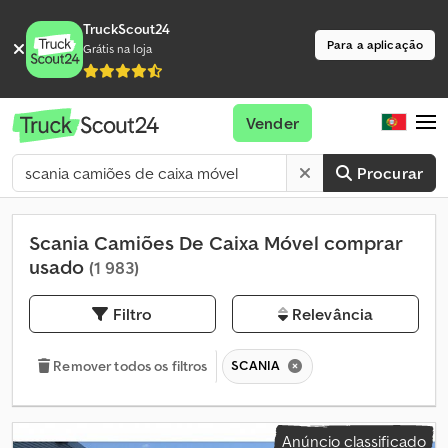
TruckScout24
Para a aplicação
Grátis na loja
Vender
Procurar
Scania Camiões De Caixa Móvel comprar
usado
(1 983)
Filtro
Relevância
SCANIA
Remover todos os filtros
Anúncio classificado