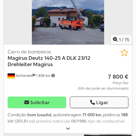
1
/
15
Carro de bombeiros
Magirus Deutz
140-25 A DLK 23/12
Drehleiter Magirus
7 800 €
Schliersee
1 859 km
Preço fixo
(IVA não pode ser discriminado)
Solicitar
Ligar
Condição:
bom (usado)
, quilometragem:
71 000 km
, potência:
188
kW (255,61 cv)
, primeira matrícula:
06/1986
, tipo de combustível:
diesel
, peso em vazio:
13 295 kg
, peso total:
14 000 kg
,
combustível:
diesel
, tipo de engrenagem:
mecânico
, horas de