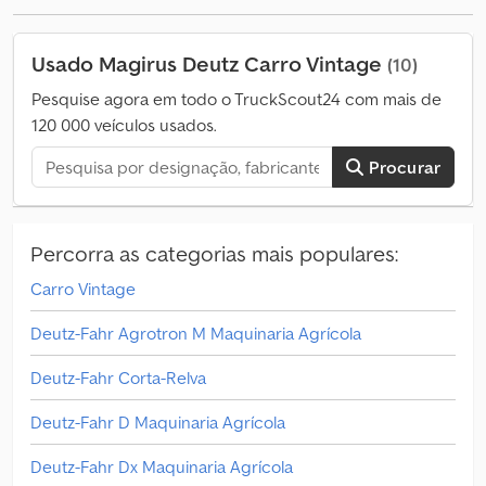
próprio: 6480 kg * Peso total: 9800 kg * Distância entre eixos:
3200 mm * Comprimento do veículo: 6550 mm * Altura do veículo:
Usado Magirus Deutz Carro Vintage
(10)
3000 mm * Largura do veículo: 2440 mm * Pneus: 315 / 70 R 22,5 *
Equipamento completo disponível! * Inclui correntes de neve! *
Pesquise agora em todo o TruckScout24 com mais de
Tributação diferencial Codskq Aiuopfx Agyjrf * Todas as
120 000 veículos usados.
informações fornecidas sem garantia
Procurar
Percorra as categorias mais populares:
Carro Vintage
Deutz-Fahr Agrotron M Maquinaria Agrícola
Deutz-Fahr Corta-Relva
Deutz-Fahr D Maquinaria Agrícola
Deutz-Fahr Dx Maquinaria Agrícola