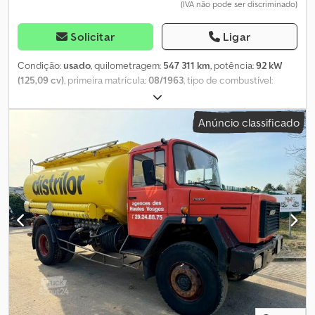
(IVA não pode ser discriminado)
Solicitar
Ligar
Condição:
usado
, quilometragem:
547 311 km
, potência:
92 kW
(125,09 cv)
, primeira matrícula:
08/1963
, tipo de combustível:
diesel
, configuração de eixo:
2 eixos
, cor:
vermelho
, tipo de
engrenagem:
mecânico
, Magirus Deutz F Mercur 125 A, veículo de
Anúncio classificado
bombeiros 4x4, ano de fabricação 1963 Tudo à primeira vista: ·
Primeira matrícula: 28.08.1963 · Motor: 125 CV / 92 kW ·
Quilometragem: 547.311 km · Distância entre eixos: 3 mm · Cor:
Vermelha · Transmissão: Manual · Pneus: 1º eixo: 8,25-20 2º eixo:
8,25-20 · Observação: Disponível imediatamente Equipamento
especial: · Magirus Deutz F Mercur 125 A 4x4, veículo de bombeiros
· IVA NÃO DEDUTÍVEL, APLICADO O IMPOSTO SOBRE A DIFERENÇA
· Engate de reboque Rockinger · 1963 · Veículo para transporte de
equipa Salvo erros, omissões e venda prévia. O vendedor reserva-
se o direito de cancelar a venda. _____ Número interno para
consultas: LKW26034 _____ STARENT Truck & Trailer GmbH, Bruck
49, A - 4722 Peuerbach Pessoas de contacto/Vendas: Sr. Ing.
Wimmer Christoph (alemão, inglês, checo, polaco, italiano) p: