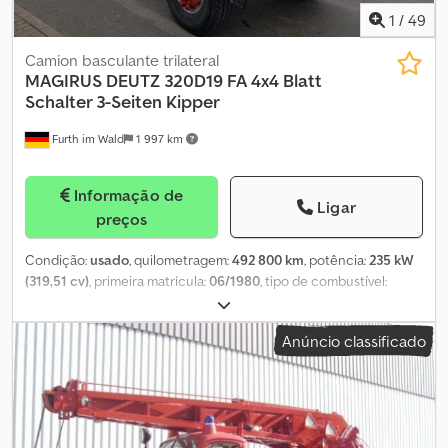
1
/
49
Camion basculante trilateral
MAGIRUS DEUTZ
320D19 FA 4x4 Blatt
Schalter 3-Seiten Kipper
Furth im Wald
1 997 km
Informação de
Ligar
preços
Condição:
usado
, quilometragem:
492 800 km
, potência:
235 kW
(319,51 cv)
, primeira matrícula:
06/1980
, tipo de combustível:
diesel
, peso total:
19 000 kg
, configuração de eixo:
2 eixos
,
próxima inspeção (TÜV):
07/2026
, cor:
cinzento
, tipo de
Anúncio classificado
engrenagem:
mecânico
, largura total:
2 500 mm
, altura total:
2 850 mm
, volume do espaço de carga:
6 m³
, comprimento do
espaço de carga:
4 250 mm
, largura do espaço de carga:
2 150
mm
, altura do espaço de carga:
700 mm
, Ano de fabrico:
1980
,
Equipamento:
tração integral
, MAGIRUS DEUTZ 320D19FA 4x4 V10