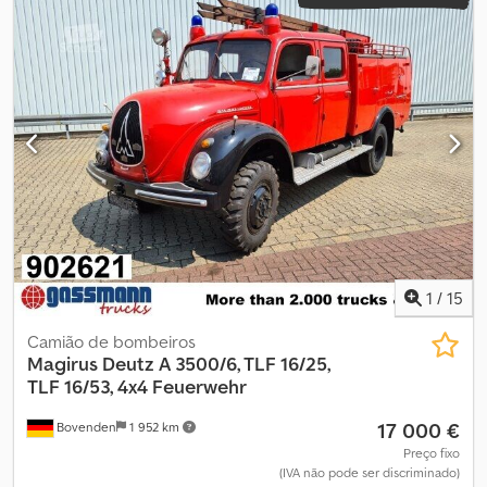
1
/
15
Camião de bombeiros
Magirus Deutz
A 3500/6, TLF 16/25,
TLF 16/53, 4x4 Feuerwehr
17 000 €
Bovenden
1 952 km
Preço fixo
(IVA não pode ser discriminado)