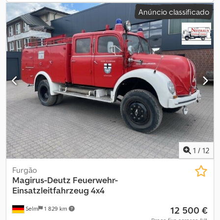
rodas = Observações = Superestrutura Ano de fabricação: 1989
Anúncio classificado
Volume: 12 m³ = Mais informações = Informações gerais Cabine:
simples Placa de matrícula: 9115QR88 Informações técnicas
Cedpfx Agszca I Sjysrf Número de cilindros: 8 Transmissão Tipo de
motor: DEUTZ F6L413 V - refrigerado a ar Configuração dos eixos
Dimensão dos pneus: 13R 22,5 Perfil dos pneus: 30% Eixo
dianteiro: bloqueio do diferencial; capacidade máxima por eixo:
5.500 kg; direcional Eixo traseiro: rodas duplas; bloqueio do
diferencial; capacidade máxima por eixo: 12.000 kg Pesos Peso
vazio: 8.180 kg Carga útil: 8.820 kg Peso bruto total: 17.000 kg
Funcional Marca da superestrutura: SMG TANKER / CISTERNA
Estado Condição técnica: boa Condição visual: boa Danos:
nenhum
1
/
12
Furgão
Magirus-Deutz
Feuerwehr-
Einsatzleitfahrzeug 4x4
12 500 €
Selm
1 829 km