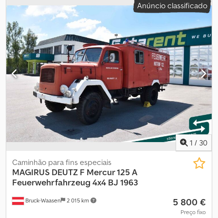
Anúncio classificado
funcionamento:
1 225 h
, Magirus DLK 23/12, ano de fabricação:
1986, sem plataforma! Horas de operação: 1225, última inspeção
em 1197 horas de operação (há 28 horas) Peso total: 14 toneladas,
Peso em vazio: 13,295 toneladas, Assento com suspensão,
Bloqueio do diferencial, Correntes de tração, Direção assistida,
ABS, Homologação alemã Quilometragem indicada no conta-
quilómetros O veículo será preferencialmente vendido a
empresas comerciais ou para exportação; venda a particulares
sujeita a condições. Venda sem garantia. As informações acima
não são vinculativas, erros/alterações e venda prévia sujeitos a
alterações! Telefone: 08026/2188 Csdpfxjx Eda As Agyjrf
1
/
30
Caminhão para fins especiais
MAGIRUS DEUTZ
F Mercur 125 A
Feuerwehrfahrzeug 4x4 BJ 1963
5 800 €
Bruck-Waasen
2 015 km
Preço fixo