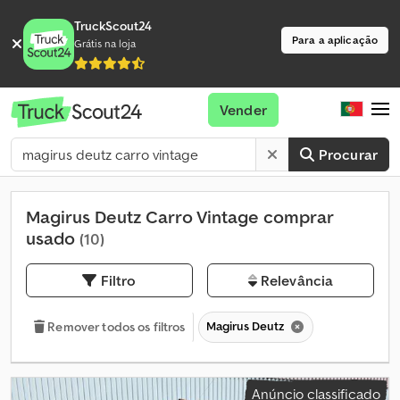
TruckScout24
Para a aplicação
Grátis na loja
Vender
Procurar
Magirus Deutz Carro Vintage comprar
usado
(10)
Filtro
Relevância
Magirus Deutz
Remover todos os filtros
Anúncio classificado