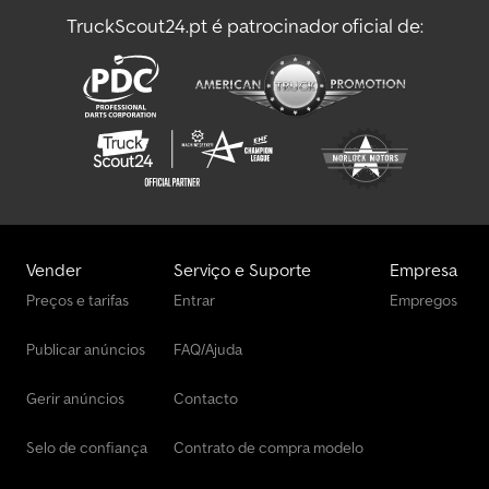
TruckScout24.pt é patrocinador oficial de:
Magirus Deutz Cama Plana/Tarp
Magirus Deutz Caminhões
Magirus Deutz Descarregamento De Dumpers Por Rolo
Magirus Deutz M Caminhões
Magirus Deutz Outros
Magirus Deutz Veículos Municipais / Especiais
Vender
Serviço e Suporte
Empresa
Man Carro Vintage
Preços e tarifas
Entrar
Empregos
Mccormick Carro Vintage
Publicar anúncios
FAQ/Ajuda
Outros Carro Vintage
Gerir anúncios
Contacto
Selo de confiança
Contrato de compra modelo