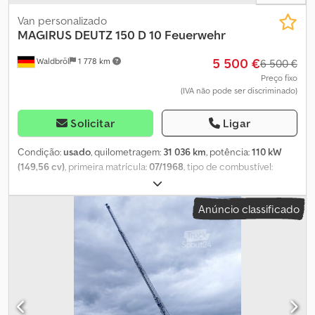
Van personalizado
MAGIRUS DEUTZ
150 D 10 Feuerwehr
5 500 €
Waldbröl
1 778 km
6 500 €
Preço fixo
(IVA não pode ser discriminado)
Solicitar
Ligar
Condição:
usado
, quilometragem:
31 036 km
, potência:
110 kW
(149,56 cv)
, primeira matrícula:
07/1968
, tipo de combustível:
diesel
, peso total:
7 490 kg
, tipo de engrenagem:
mecânico
,
número de lugares:
6
, comprimento total:
6 700 mm
, largura total:
Anúncio classificado
2 450 mm
, altura total:
2 720 mm
, Caixa de câmbio especial da ZF
fabricada para bombeiros (sincronizada) Cjdpfx Aexpl T Eogyerf
Não é necessário aceleração intermediária ao trocar de marchas
Por encomenda do cliente