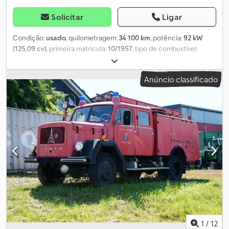
Solicitar
Ligar
Condição:
usado
, quilometragem:
34 100 km
, potência:
92 kW
(125,09 cv)
, primeira matrícula:
10/1957
, tipo de combustível:
diesel
, peso em vazio:
5 670 kg
, peso máximo de carga:
1 820 kg
,
peso total:
7 490 kg
, tamanho do pneu:
8.25-20 EHD
,
Anúncio classificado
configuração de eixo:
4x4
, eficiência energética:
F
, Emissões de
CO₂:
601 g/km
, cor:
vermelho
, cabina do condutor:
outro
, tipo de
engrenagem:
mecânico
, número de lugares:
6
, comprimento
total:
2 350 mm
, largura total:
2 800 mm
, dimensão do pneu
dianteiro:
8.25-20 EHD
, tamanho do pneu traseiro:
8.25-20 EHD
,
Equipamento:
tração integral
, Localização do veículo: Bovenden,
Klöckner H-Deutz TLF 16/53, TLF 16/25 A3500/6 Ano de fabricação:
1957. A venda para comerciantes ou exportação está sujeita a
19% de IVA adicional. INFORMAÇÕES SOBRE ACESSÓRIOS SEM
GARANTIA; alterações, venda prévia e erros reservados! Cjdpfx
Aevhlhdsgyerf
1
/
12