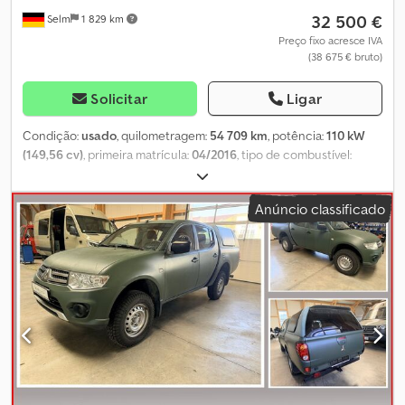
32 500 €
Selm
1 829 km
Preço fixo acresce IVA
(38 675 € bruto)
Solicitar
Ligar
Condição:
usado
, quilometragem:
54 709 km
, potência:
110 kW
(149,56 cv)
, primeira matrícula:
04/2016
, tipo de combustível:
diesel
, peso em vazio:
5 140 kg
, peso máximo de carga:
2 350 kg
,
peso total:
7 490 kg
, configuração de eixo:
4x2
, distância entre
Anúncio classificado
eixos:
2 900 mm
, cor:
branco
, cabina do condutor:
cabina diurna
,
tipo de engrenagem:
semi-automático
, classe de emissão:
Euro 6
,
suspensão:
aço
, número de lugares:
3
, comprimento total:
5 300
mm
, Equipamento:
ABS, ar condicionado, baixo nível de ruído,
bloqueio do diferencial, controlo de tração, fecho
centralizado, programa eletrónico de estabilidade (ESP)
,
Superestrutura Brock, tipo SL 140/2, com fixação em ambos os
lados. Orçamento não vinculativo – alterações e vendas
intermediárias reservadas – a venda é efetuada com exclusão de
qualquer garantia – todas as informações sujeitas a alterações!
Dodpfjzq Ar Ijx Ankjkr