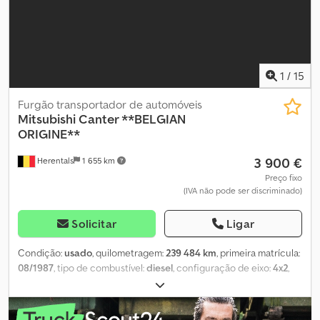
de chaves: 2 (1 comando) Dkedpfxozhwdgo Ankor
1
/
15
Furgão transportador de automóveis
Mitsubishi
Canter **BELGIAN
ORIGINE**
3 900 €
Herentals
1 655 km
Preço fixo
(IVA não pode ser discriminado)
Solicitar
Ligar
Condição:
usado
, quilometragem:
239 484 km
, primeira matrícula:
08/1987
, tipo de combustível:
diesel
, configuração de eixo:
4x2
,
combustível:
diesel
, cor:
preto
, cabina do condutor:
cabina
diurna
, tipo de engrenagem:
mecânico
, suspensão:
aço
,
comprimento total:
6 450 mm
, largura total:
2 100 mm
, altura total: