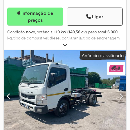
Informação de
Ligar
preços
Condição:
novo
, potência:
110 kW (149,56 cv)
, peso total:
6 000
kg
, tipo de combustível:
diesel
, cor:
laranja
, tipo de engrenagem:
mecânico
, classe de emissão:
Euro 6
, Ano de fabrico:
2026
,
número de lugares:
3
, Equipamento:
ABS, ar condicionado, fecho
Anúncio classificado
centralizado, filtro de partículas, grua, programa eletrónico de
estabilidade (ESP)
, Fuso Canter 6S15, basculante de três lados
com guindaste HMF, última geração (IVA incluído), disponível para
entrega imediata. * Motor turbodiesel de 3,0 L, 110 kW / 150 CV,
EURO 6 * Sistema automático Start/Stop * Caixa de velocidades
manual de 5 marchas * Distância entre eixos de 2800 mm * Eixo
traseiro com pneus duplos e bloqueio do diferencial * Pneus de
tração 205/75 R16C * 4 travões de disco * Programa eletrónico de
estabilidade (ESP) * ABS com distribuição eletrónica da força de
travagem Dsdpfx Aszr S Axjnkjkr * Engate de reboque com
cabeça esférica * Vidros elétricos * Fechadura central com
controlo remoto * Imobilizador * Volante e coluna de direção
ajustáveis * Rádio de 7 polegadas com Apple CarPlay e câmara de