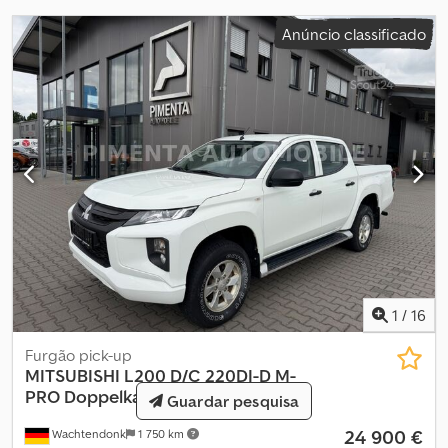
Anúncio classificado
1
/
16
Furgão pick-up
MITSUBISHI
L200 D/C 220DI-D M-
PRO Doppelkabine 4WD
Guardar pesquisa
24 900 €
Wachtendonk
1 750 km