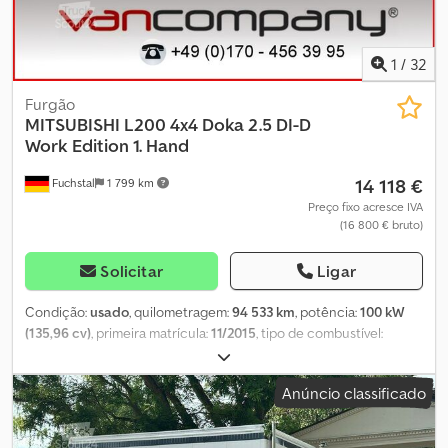
1
/
32
Furgão
MITSUBISHI
L200 4x4 Doka 2.5 DI-D
Work Edition 1. Hand
14 118 €
Fuchstal
1 799 km
Preço fixo acresce IVA
(16 800 € bruto)
Solicitar
Ligar
Condição:
usado
, quilometragem:
94 533 km
, potência:
100 kW
(135,96 cv)
, primeira matrícula:
11/2015
, tipo de combustível:
diesel
, próxima inspeção (TÜV):
07/2028
, cor:
verde
, tipo de
engrenagem:
mecânico
, número de lugares:
5
, Equipamento:
ar
Anúncio classificado
condicionado, fecho centralizado, tração integral
, * O seu
contacto para este veículo: Dipl.-Ing. Joachim Robert, * Entrega
ao domicílio com o nosso próprio camião por apenas 79 €! * Para