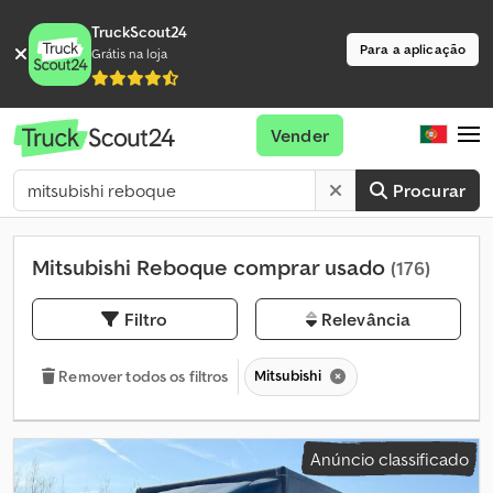
TruckScout24
Para a aplicação
Grátis na loja
Vender
Procurar
Mitsubishi Reboque comprar usado
(176)
Filtro
Relevância
Mitsubishi
Remover todos os filtros
Anúncio classificado