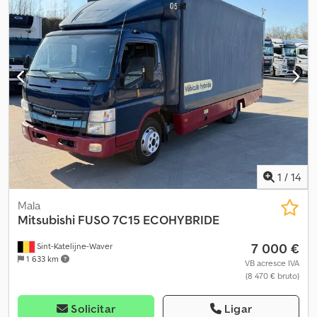
1
/
14
Mala
Mitsubishi
FUSO 7C15 ECOHYBRIDE
7 000 €
Sint-Katelijne-Waver
1 633 km
VB acresce IVA
(8 470 € bruto)
Solicitar
Ligar