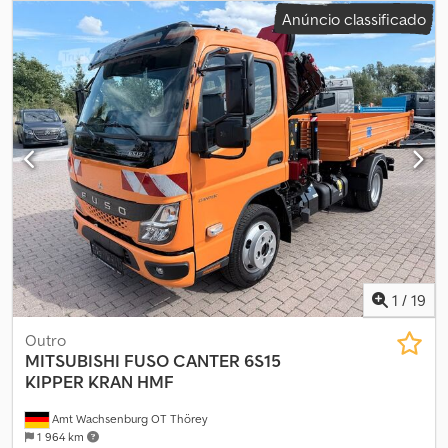
cor:
branco
, número de lugares:
2
, Ano de fabrico:
2019
,
Anúncio classificado
1
/
19
Outro
MITSUBISHI
FUSO CANTER 6S15
KIPPER KRAN HMF
Amt Wachsenburg OT Thörey
1 964 km