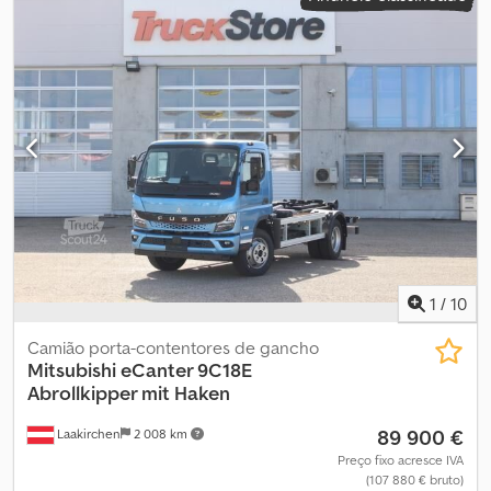
uma proposta. * Carga útil: 3800 kg * Grelha de proteção para os
faróis traseiros * Pacote de segurança Fuso, incluindo tapetes *
Suporte para espelho curto, incluindo espelho de grande ângulo
* Extensões de válvula * Caixa de ferramentas, na parte inferior
lateral * Módulo XMC (módulo especial programável) * Bloqueio
do diferencial com deslizamento limitado Outros: * Entrega em
todo o país por 399 € (sem IVA), mais IVA (474,81 € com IVA). * Para
todos os veículos comerciais: Opcionalmente, garantia de 12 ou
24 meses para veículos usados da Mercedes-Benz. * Teremos
todo o prazer em aceitar o seu veículo atual, compensá-lo com o
novo veículo ou pagar-lhe o valor de compra. *
Leasing/financiamento através da Mercedes-Benz Bank. Teremos
todo o prazer em elaborar uma proposta. Dedpfxszq E Ule Ankokr
1
/
10
* Sem responsabilidade por erros de impressão e de escrita *
Erros e vendas sujeitas a confirmação
Camião porta-contentores de gancho
Mitsubishi
eCanter 9C18E
Abrollkipper mit Haken
89 900 €
Laakirchen
2 008 km
Preço fixo acresce IVA
(107 880 € bruto)