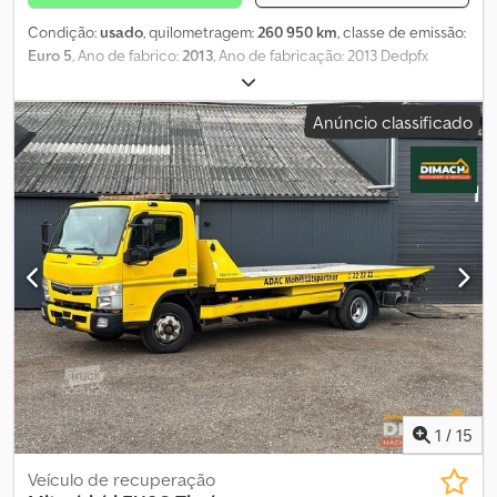
Condição:
usado
, quilometragem:
260 950 km
, classe de emissão:
Euro 5
, Ano de fabrico:
2013
, Ano de fabricação: 2013 Dedpfx
Ansyzhtnjkskr Peso bruto total: 7.500 kg
Anúncio classificado
1
/
15
Veículo de recuperação