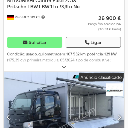
MITSUBISHI
Canter Fuso 7C18
Pritsche LBW LBW 1 to /3,3to Nu
26 900 €
Peine
2 019 km
Preço fixo acresce IVA
(32 011 € bruto)
Solicitar
Ligar
Condição:
usado
, quilometragem:
107 532 km
, potência:
129 kW
(175,39 cv)
, primeira matrícula:
05/2024
, tipo de combustível:
diesel
, peso total:
7 490 kg
, cor:
branco
, tipo de engrenagem:
automático
, classe de emissão:
Euro 6
, número de lugares:
3
,
Anúncio classificado
volume do espaço de carga:
36 m³
, comprimento do espaço de
carga:
6 100 mm
, largura do espaço de carga:
2 460 mm
, altura do
espaço de carga:
2 450 mm
, Equipamento:
ABS, ar
condicionado, fecho centralizado
, * Airbag do condutor * ABS *
ASR * ESP * Assistente de travagem ativa Dsdpfjzr Aldjx Ankekr *
Assistente de manutenção na faixa de rodagem * Sistema
automático de arranque/paragem do motor * Rádio *
Computador de bordo * Piloto automático * Elevação de vidros
elétricas * Espelhos retrovisores com ajuste elétrico *