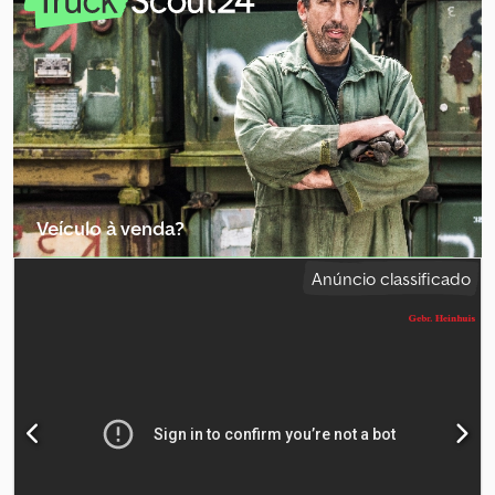
2 220 mm
, Ano de fabrico:
1987
, Suspensão: Suspensão por molas
de lâmina Eixo dianteiro: Direcionável Eixo traseiro: Pneus duplos
Peso em vazio: 2.500 kg Carga útil: 1.000 kg Peso bruto total (PBV):
3.499 kg Djdpfx Aszq E Thenkokr Para obter mais informações,
entre em contato com Thierry Leemans.
Veículo à venda?
Criar anúncio
Anúncio classificado