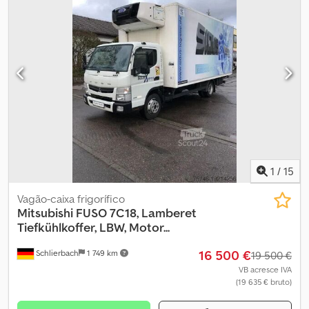
Garfos: Comprimento: 1200 mm. Largura: 150 mm. Espessura: 50
mm. Pneus: 1: 300-15 NHS. 2: 7.00-12. Excelente empilhador! Nº de
identificação: 119. Os Termos e Condições Gerais da Heinhuis são
aplicáveis a todos os anúncios, ofertas e orçamentos da Heinhuis,
a todos os acordos celebrados pela Heinhuis e às negociações
que os precedem. Qualquer forma de resposta implica a
aceitação da aplicabilidade dos Termos e Condições Gerais da
Heinhuis e declara que o utilizador tomou conhecimento destes
Termos e Condições Gerais. Os nossos preços são preços de
exportação líquidos. = Mais informações = Ano de fabricação:
2019 Peso em vazio: 6580 kg Altura de construção: 2250 mm
Marcação CE: sim = Informações sobre a empresa = Djdpfxezr
1
/
15
Nxke Ankekr Para mais informações:
Vagão-caixa frigorífico
Mitsubishi
FUSO 7C18, Lamberet
Tiefkühlkoffer, LBW, Motor...
16 500 €
Schlierbach
1 749 km
19 500 €
VB acresce IVA
(19 635 € bruto)