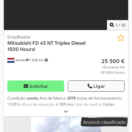
1
/
10
Empilhador
Mitsubishi
FD 45 NT Triplex Diesel
1500 Hours!
25 500 €
Almelo
1 836 km
VB acresce IVA
(30 855 € bruto)
Solicitar
Ligar
Condição:
usado
, Ano de fabrico:
2019
, horas de funcionamento:
1 529 h
, altura de elevação:
4 300 mm
, tipo de mastro:
triplex
,
Mitsubishi FD 45 NT. Ano: 2019. Horas: 1529. Peso: 6580 kg. Máquina
com certificação CE. Motor a diesel. Rotador Kaup. Garfos com
Anúncio classificado
ajuste hidráulico. Triplex. 55 kW. Altura mínima: 2250 mm. Altura
máxima de elevação: 4300 mm. Cabine fechada. Motor a diesel.