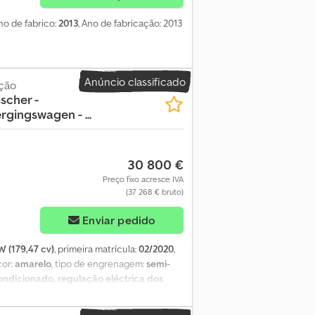
Ano de fabrico:
2013
, Ano de fabricação: 2013
Anúncio classificado
ção
scher -
gingswagen - ...
30 800 €
Preço fixo acresce IVA
(37 268 € bruto)
Enviar pedido
W (179,47 cv)
, primeira matrícula:
02/2020
,
 cor:
amarelo
, tipo de engrenagem:
semi-
ondicionado, regulação eléctrica dos
o - Tomada de força (PTO) = Mais
as Número de cilindros: 4 Pesos Peso em