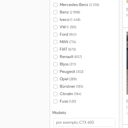
Mercedes-Benz
(3 016)
Benz
(2 998)
P
Iveco
(1 448)
VW
(1 295)
Ford
(941)
MAN
(774)
FIAT
(670)
Renault
(657)
Blyss
(311)
Peugeot
(302)
Opel
(289)
Bürstner
(185)
Citroën
(184)
Fuso
(120)
Modelo: