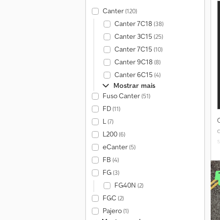
Canter
(120)
Canter 7C18
(38)
Canter 3C15
(25)
Canter 7C15
(10)
Canter 9C18
(8)
Canter 6C15
(4)
Mostrar mais
Fuso Canter
(51)
FD
(11)
L
(7)
L200
(6)
eCanter
(5)
FB
(4)
T
FG
(3)
FG40N
(2)
FGC
(2)
Pajero
(1)