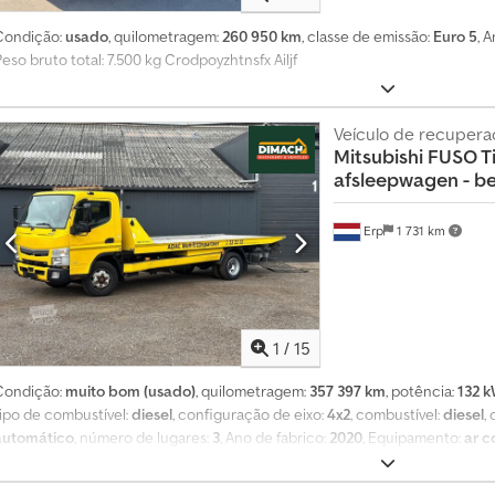
1
4
Condição:
usado
, quilometragem:
260 950 km
, classe de emissão:
Euro 5
, 
0
eso bruto total: 7.500 kg Crodpoyzhtnsfx Ailjf
0
0
Veículo de recupera
0
Mitsubishi
FUSO Ti
p
afsleepwagen - ber
e
d
Erp
1 731 km
i
d
o
s
d
1
/
15
e
c
Condição:
muito bom (usado)
, quilometragem:
357 397 km
, potência:
132 k
o
tipo de combustível:
diesel
, configuração de eixo:
4x2
, combustível:
diesel
,
m
automático
, número de lugares:
3
, Ano de fabrico:
2020
, Equipamento:
ar c
p
vidros
, = Outras opções e acessórios = - Engate de reboque 3500 kg - Rádi
r
informações = Informações gerais Número de portas: 2 Informações técnic
a