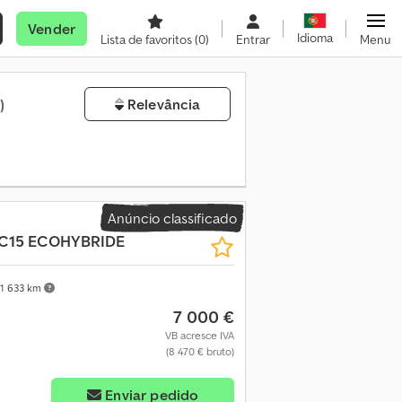
Vender
Idioma
Lista de favoritos
(0)
Entrar
Menu
)
Relevância
Anúncio classificado
C15 ECOHYBRIDE
1 633 km
7 000 €
VB acresce IVA
(8 470 € bruto)
Enviar pedido