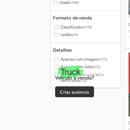
Usado
(166)
Formato de venda
Classificados
(178)
Leilões
(0)
Detalhes
Apenas com imagens
(175)
Apenas com vídeo
(13)
d
Apenas concessionários
Veículo à venda?
verificados
(12)
Criar anúncio