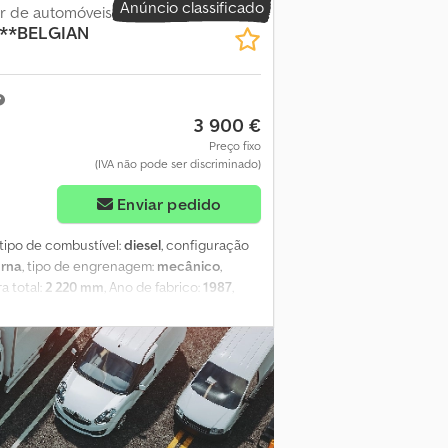
Anúncio classificado
asse de emissão: Euro 6d Manutenção
r de automóveis
 **BELGIAN
om Estado visual: muito bom Codpfx
3 900 €
Preço fixo
(IVA não pode ser discriminado)
Enviar pedido
 tipo de combustível:
diesel
, configuração
urna
, tipo de engrenagem:
mecânico
,
ra total:
2 220 mm
, Ano de fabrico:
1987
,
 traseiro: Pneus duplos Peso em vazio:
ais informações, entre em contato com