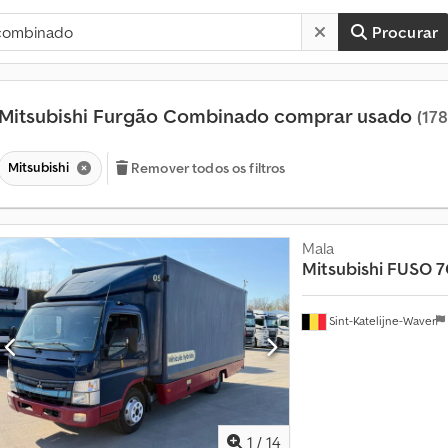
Procurar
Mitsubishi Furgão Combinado comprar usado
(178
Mitsubishi
Remover todos os filtros
Mala
Mitsubishi
FUSO 7
Sint-Katelijne-Waver
M
a
i
s
d
e
1
/
14