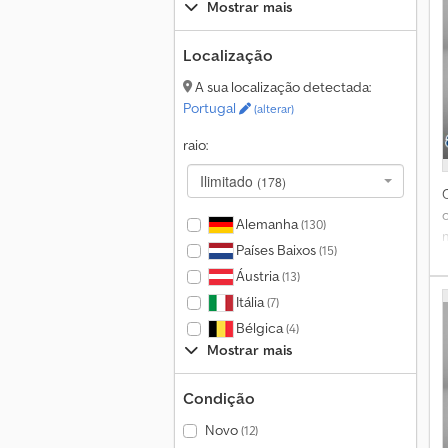
Mostrar mais
Localização
A sua localização detectada:
Portugal
(alterar)
raio:
Ilimitado
(178)
Alemanha
(130)
Países Baixos
(15)
Áustria
(13)
Itália
(7)
Bélgica
(4)
Mostrar mais
d
Condição
d
Novo
(12)