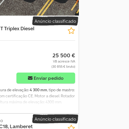
Anúncio classificado
T Triplex Diesel
25 500 €
VB acresce IVA
(30 855 € bruto)
Enviar pedido
ltura de elevação:
4 300 mm
, tipo de mastro:
com certificação CE. Motor a diesel. Rotador
 Altura máxima de elevação: 4300 mm.
 mm. Cjdpfxezr Nxke Ailsrf Espessura: 50
ação: 119. Os Termos e Condições Gerais da
Anúncio classificado
huis, a todos os acordos celebrados pela
co
C18, Lamberet
plica a aceitação da aplicabilidade dos