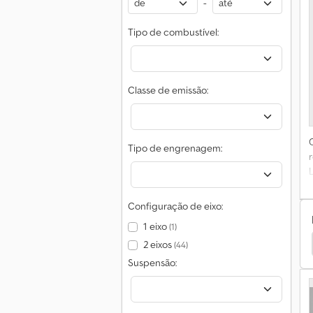
-
Tipo de combustível:
Classe de emissão:
Tipo de engrenagem:
d
Configuração de eixo:
D
1 eixo
(1)
r
shi Maquinaria Agrícola
Mitsubishi Transportadores
C
2 eixos
(44)
e
Suspensão:
e