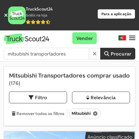
TruckScout24
Para a aplicação
Grátis na loja
Vender
Procurar
Mitsubishi Transportadores comprar usado
(176)
Filtro
Relevância
Mitsubishi
Remover todos os filtros
Anúncio classificado