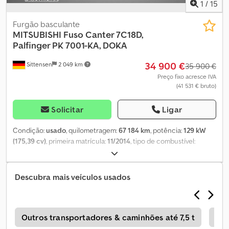
kg Altura de construção: 2250 mm Marcação CE: sim =
1
/
15
Informações sobre a empresa = Para mais informações:
Furgão basculante
MITSUBISHI
Fuso Canter 7C18D,
Palfinger PK 7001-KA, DOKA
34 900 €
Sittensen
2 049 km
35 900 €
Preço fixo acresce IVA
(41 531 € bruto)
Solicitar
Ligar
Condição:
usado
, quilometragem:
67 184 km
, potência:
129 kW
(175,39 cv)
, primeira matrícula:
11/2014
, tipo de combustível:
diesel
, peso total:
7 490 kg
, cor:
laranja
, tipo de engrenagem:
automático
, classe de emissão:
Euro 6
, número de lugares:
7
,
comprimento total:
7 640 mm
, largura total:
2 550 mm
, altura total:
Descubra mais veículos usados
2 800 mm
, volume do espaço de carga:
4 m³
, comprimento do
espaço de carga:
3 800 mm
, largura do espaço de carga:
2 350
mm
, altura do espaço de carga:
400 mm
, Equipamento:
ABS,
aquecedor estacionário, ar condicionado, grua, programa
o
Outros transportadores & caminhões até 7,5 t
Fia
eletrónico de estabilidade (ESP)
, Cabine dupla com 4 portas,