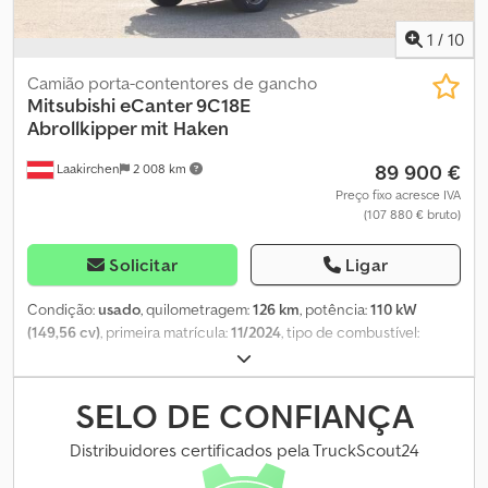
Teremos todo o prazer em elaborar uma proposta. * Sem
1
/
10
responsabilidade por erros de impressão e de escrita * Erros e
vendas sujeitas a confirmação
Camião porta-contentores de gancho
Mitsubishi
eCanter 9C18E
Abrollkipper mit Haken
89 900 €
Laakirchen
2 008 km
Preço fixo acresce IVA
(107 880 € bruto)
Solicitar
Ligar
Condição:
usado
, quilometragem:
126 km
, potência:
110 kW
(149,56 cv)
, primeira matrícula:
11/2024
, tipo de combustível:
elétrico
, peso máximo de carga:
5 000 kg
, peso total:
8 550 kg
,
distância entre eixos:
3 400 mm
, cor:
azul
, cabina do condutor:
cabina diurna
, tipo de engrenagem:
outro
, classe de emissão:
SELO DE CONFIANÇA
Euro 6
, suspensão:
outro
, Ano de fabrico:
2024
, Esta oferta não é
vinculativa. Reservamo-nos o direito a erros e venda intermédia.
Distribuidores certificados pela TruckScout24
Em caso de indicação de moeda estrangeira, será aplicado o