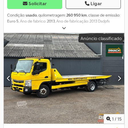
Solicitar
Ligar
Condição:
usado
, quilometragem:
260 950 km
, classe de emissão:
Euro 5
, Ano de fabrico:
2013
, Ano de fabricação: 2013 Dsdpfx
Ajyzhtnsa Dewa Peso bruto total: 7.500 kg
Anúncio classificado
1
/
15