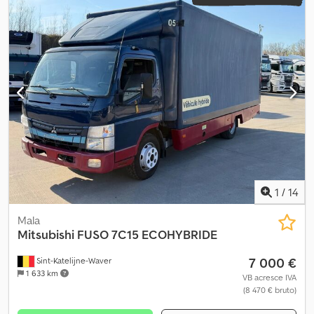
1
/
14
Mala
Mitsubishi
FUSO 7C15 ECOHYBRIDE
7 000 €
Sint-Katelijne-Waver
1 633 km
VB acresce IVA
(8 470 € bruto)