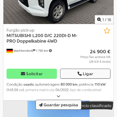
1
/
16
Furgão pick-up
MITSUBISHI
L200 D/C 220DI-D M-
PRO Doppelkabine 4WD
24 900 €
Wachtendonk
1 750 km
Preço fixo acresce IVA
(29 631 € bruto)
Solicitar
Ligar
Condição:
usado
, quilometragem:
80 000 km
, potência:
110 kW
(149,56 cv)
, primeira matrícula:
04/2022
, tipo de combustível:
diesel
, peso total:
3 010 kg
, cor:
branco
, tipo de engrenagem:
mecânico
, classe de emissão:
Euro 6
, número de lugares:
5
, Ano
Guardar pesquisa
Anúncio classificado
de fabrico:
2022
, Equipamento:
ABS, ar condicionado, fecho
centralizado, filtro de partículas, programa eletrónico de