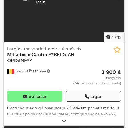
Estado técnico: muito bom Estado visual: muito bom Danos:
pequeno dano Quantidade de chaves: 2 (1 comando)
1
/
15
Furgão transportador de automóveis
Mitsubishi
Canter **BELGIAN
ORIGINE**
3 900 €
Herentals
1 655 km
Preço fixo
(IVA não pode ser discriminado)
Solicitar
Ligar
Condição:
usado
, quilometragem:
239 484 km
, primeira matrícula:
08/1987
, tipo de combustível:
diesel
, configuração de eixo:
4x2
,
combustível:
diesel
, cor:
preto
, cabina do condutor:
cabina
diurna
, tipo de engrenagem:
mecânico
, suspensão:
aço
,