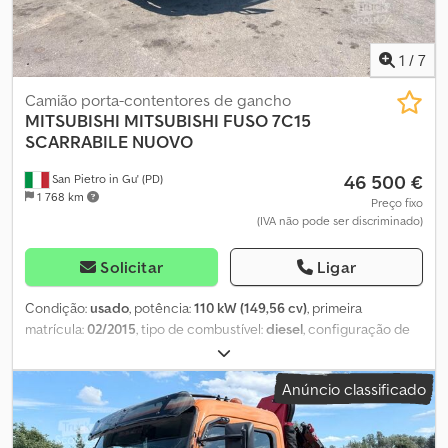
1
/
7
Camião porta-contentores de gancho
MITSUBISHI
MITSUBISHI FUSO 7C15
SCARRABILE NUOVO
46 500 €
San Pietro in Gu' (PD)
1 768 km
Preço fixo
(IVA não pode ser discriminado)
Solicitar
Ligar
Condição:
usado
, potência:
110 kW (149,56 cv)
, primeira
matrícula:
02/2015
, tipo de combustível:
diesel
, configuração de
eixo:
2 eixos
, cor:
branco
, tipo de engrenagem:
automático
,
classe de emissão:
Euro 6
, Ano de fabrico:
2015
, TÍTULO:
Anúncio classificado
MITSUBISHI FUSO 7C15 COM CAIXA REMOVÍVEL, NOVO, COM
SUSPENSÃO DE MOLAS DIANTEIRA E TRASEIRA, VOLANTE À
DIREITA, REQUER LICENÇA DE CONDUÇÃO C REF: 24C40 ANO: