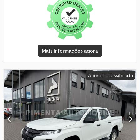
câmbio do dia. É válida a moeda do local do veículo. Fórmula de
rodas: 4x2, cabina simples, carga útil de 4-5 t, Peso bruto a partir
de 6 t, distância entre eixos de 3400 mm, retrovisores aquecidos,
aviso de marcha-atrás, airbag do condutor, inclui câmara de
marcha-atrás. Djdpfxjzrimzs Aa Dswa
Mais informações agora
Anúncio classificado