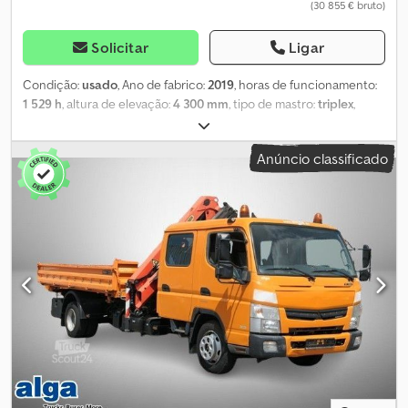
(30 855 € bruto)
Solicitar
Ligar
Condição:
usado
, Ano de fabrico:
2019
, horas de funcionamento:
1 529 h
, altura de elevação:
4 300 mm
, tipo de mastro:
triplex
,
Mitsubishi FD 45 NT. Ano: 2019. Horas: 1529. Dwsdozr Nxkjpfx Aa Dja
Peso: 6580 kg. Máquina com certificação CE. Motor a diesel.
Anúncio classificado
Rotador Kaup. Garfos com ajuste hidráulico. Triplex. 55 kW. Altura
mínima: 2250 mm. Altura máxima de elevação: 4300 mm. Cabine
fechada. Motor a diesel. Garfos: Comprimento: 1200 mm. Largura:
150 mm. Espessura: 50 mm. Pneus: 1: 300-15 NHS. 2: 7.00-12.
Excelente empilhador! Nº de identificação: 119. Os Termos e
Condições Gerais da Heinhuis são aplicáveis a todos os anúncios,
ofertas e orçamentos da Heinhuis, a todos os acordos celebrados
pela Heinhuis e às negociações que os precedem. Qualquer
forma de resposta implica a aceitação da aplicabilidade dos
Termos e Condições Gerais da Heinhuis e declara que o
utilizador tomou conhecimento destes Termos e Condições
Gerais. Os nossos preços são preços de exportação líquidos. =
Mais informações = Ano de fabricação: 2019 Peso em vazio: 6580