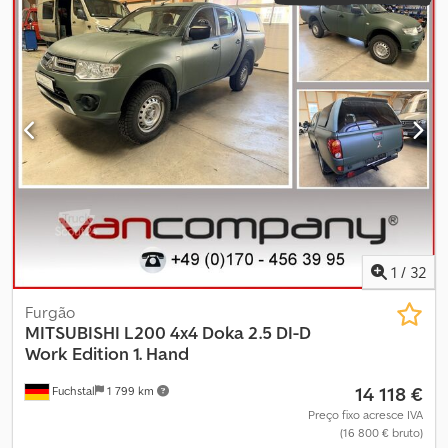
tipo de engrenagem:
semi-automático
, classe de emissão:
Euro 6
,
suspensão:
aço
, número de lugares:
3
, comprimento total:
5 300
mm
, Equipamento:
ABS, ar condicionado, baixo nível de ruído,
bloqueio do diferencial, controlo de tração, fecho
centralizado, programa eletrónico de estabilidade (ESP)
,
Superestrutura Brock, tipo SL 140/2, com fixação em ambos os
lados. Orçamento não vinculativo – alterações e vendas
intermediárias reservadas – a venda é efetuada com exclusão de
qualquer garantia – todas as informações sujeitas a alterações!
Dodpjzq Ar Isfx Aa Dewa
1
/
32
Furgão
MITSUBISHI
L200 4x4 Doka 2.5 DI-D
Work Edition 1. Hand
14 118 €
Fuchstal
1 799 km
Preço fixo acresce IVA
(16 800 € bruto)