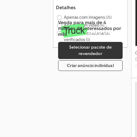
Detalhes
Apenas com imagens
(25)
Venda para mais de 4
Apenas com vídeo
(4)
milhões de interessados por
Apenas concessionários
mês
verificados
(0)
Selecionar pacote de
revendedor
Criar anúncio individual