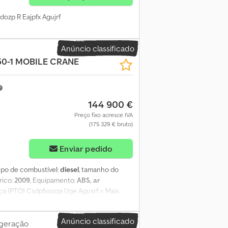
ozp R Eajpfx Agujrf
Anúncio classificado
50-1 MOBILE CRANE
144 900 €
Preço fixo acresce IVA
(175 329 € bruto)
Enviar pedido
tipo de combustível:
diesel
, tamanho do
rico:
2009
, Equipamento:
ABS, ar
rça (PTO) Csdpfxozqa Uge Agusrf = Mais
rofundidade dos sulcos dos pneus (lado
traseiro 1: Direcional; profundidade dos
Anúncio classificado
lado direito): 70% Eixo traseiro 2:
igeração