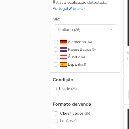
A sua localização detectada:
Portugal
(alterar)
raio:
c
Ilimitado
(25)
Alemanha
(14)
Países Baixos
(6)
Áustria
(4)
Espanha
(1)
Condição
Usado
(25)
Ingersoll Rand Gerador De Energia
t
Formato de venda
C
Classificados
(25)
a
Leilões
(0)