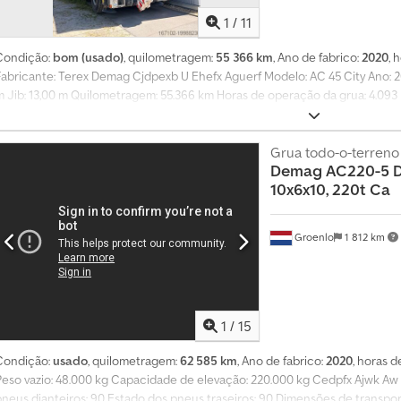
1
/
11
Condição:
bom (usado)
, quilometragem:
55 366 km
, Ano de fabrico:
2020
, 
Fabricante: Terex Demag Cjdpexb U Ehefx Aguerf Modelo: AC 45 City Ano: 20
m Jib: 13,00 m Quilometragem: 55.366 km Horas de operação da grua: 4.093 h
Controle remoto
Grua todo-o-terreno
Demag
AC220-5 D
10x6x10, 220t Ca
Groenlo
1 812 km
1
/
15
Condição:
usado
, quilometragem:
62 585 km
, Ano de fabrico:
2020
, horas 
Peso vazio: 48.000 kg Capacidade de elevação: 220.000 kg Cedpfx Ajwk Aw
neus dianteiros: 90 Estado dos pneus traseiros: 90 Dimensões de transporte (