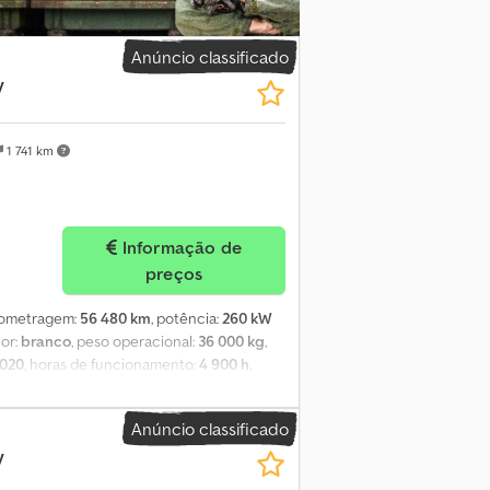
Anúncio classificado
y
1 741 km
Informação de
preços
ilometragem:
56 480 km
, potência:
260 kW
cor:
branco
, peso operacional:
36 000 kg
,
020
, horas de funcionamento:
4 900 h
,
rificação de segurança UVV, ar
ocidade de cruzeiro, faróis adicionais,
Anúncio classificado
 disponível) -- Tadano Demag AC 45 City -
y
acidade de carga: 45 t (75 %) - - Lança
letes - Travessa de gancho: 25 t - Travessa