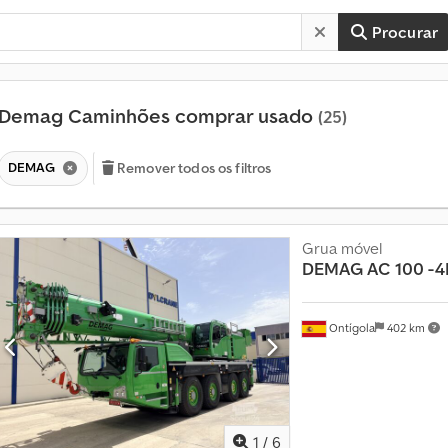
Procurar
Demag Caminhões comprar usado
(25)
DEMAG
Remover todos os filtros
Grua móvel
DEMAG
AC 100 -4
M
a
Ontígola
402 km
i
s
d
e
1
1
/
6