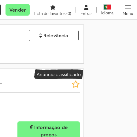
Vender
Idioma
Lista de favoritos
(0)
Entrar
Menu
Relevância
Anúncio classificado
L
Informação de
preços