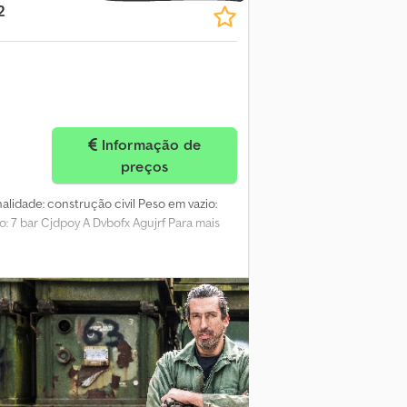
2
undidade dos sulcos dos pneus (lado
 Capacidade de elevação: 50.000 kg
Informação de
preços
inalidade: construção civil Peso em vazio:
: 7 bar Cjdpoy A Dvbofx Agujrf Para mais