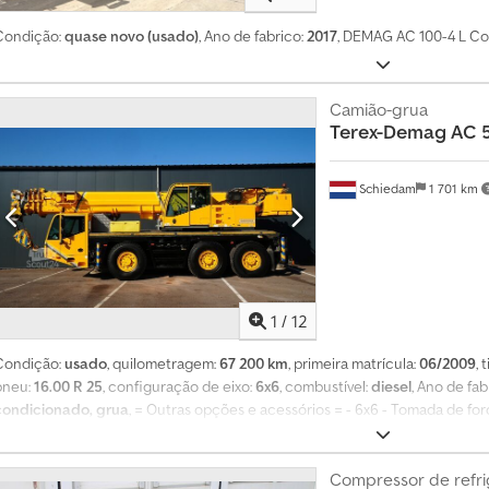
4
0
Condição:
quase novo (usado)
, Ano de fabrico:
2017
, DEMAG AC 100-4 L Cod
0
0
Camião-grua
0
Terex-Demag
AC 
p
e
d
Schiedam
1 701 km
i
d
o
s
d
1
/
12
e
c
Condição:
usado
, quilometragem:
67 200 km
, primeira matrícula:
06/2009
, 
o
pneu:
16.00 R 25
, configuração de eixo:
6x6
, combustível:
diesel
, Ano de fab
m
condicionado, grua
, = Outras opções e acessórios = - 6x6 - Tomada de fo
p
informações = Dimensão dos pneus: 16.00 R 25 Eixo dianteiro: Direcional; p
r
esquerdo): 55%; profundidade dos sulcos dos pneus (lado direito): 55% Eixo 
a
sulcos dos pneus (lado esquerdo): 70%; profundidade dos sulcos dos pneus (
Compressor de refr
p