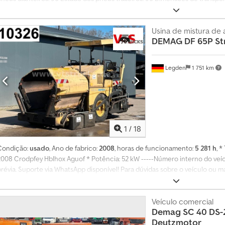
informações, contacte o GRUPO PFEIFER.
Usina de mistura de a
DEMAG
DF 65P St
Legden
1 751 km
1
/
18
Condição:
usado
, Ano de fabrico:
2008
, horas de funcionamento:
5 281 h
, 
2008 Crodpfey Hblhox Aguof * Potência: 52 kW -----Número interno do veícu
prévia. Suporte via WhatsApp disponível! Para dúvidas sobre o veículo ou 
conosco facilmente pelo WhatsApp. Whatsapp: Alemão, Inglês -- Whatsapp: 
Veículo comercial
Demag
SC 40 DS-
Deutzmotor