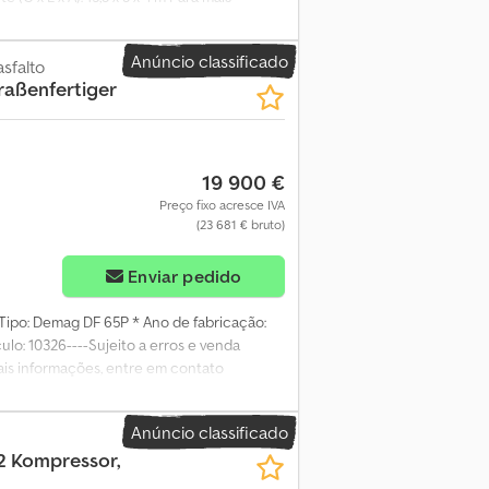
Anúncio classificado
sfalto
raßenfertiger
19 900 €
Preço fixo acresce IVA
(23 681 € bruto)
Enviar pedido
* Tipo: Demag DF 65P * Ano de fabricação:
lo: 10326----Sujeito a erros e venda
mais informações, entre em contato
Alemão, Inglês, Árabe
Anúncio classificado
2 Kompressor,