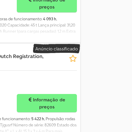
preços
horas de funcionamento:
4 093 h
,
20 Capacidade: 45 t Lança principal: 31,20
 Runner (para cargas pesadas): 1,2 m Extra:
Anúncio classificado
utch Registration,
Informação de
preços
de funcionamento:
5 422 h
, Propulsão: rodas
 Tjgusrf Número de série: 82609 Estado dos
C x L x A): 15,3 x 3 x 4 m Para mais