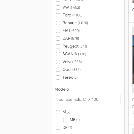
VW
(1 452)
Ford
(1 160)
Renault
(1 026)
FIAT
(690)
DAF
(579)
Peugeot
(341)
SCANIA
(336)
Volvo
(336)
Opel
(335)
Terex
(6)
Modelo:
M
(2)
M6
(1)
DF
(2)