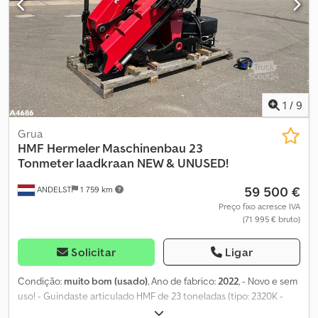
1
/
9
Grua
HMF Hermeler Maschinenbau
23
Tonmeter laadkraan NEW & UNUSED!
59 500 €
ANDELST
1 759 km
Preço fixo acresce IVA
(71 995 € bruto)
Solicitar
Ligar
Condição:
muito bom (usado)
, Ano de fabrico:
2022
, - Novo e sem
uso! - Guindaste articulado HMF de 23 toneladas (tipo: 2320K -
RCS) - 4 extensões hidráulicas - 5ª e 6ª função - 7ª função para