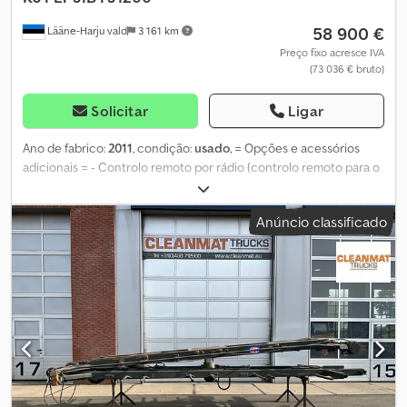
58 900 €
Lääne-Harju vald
3 161 km
Preço fixo acresce IVA
(73 036 € bruto)
Solicitar
Ligar
Ano de fabrico:
2011
, condição:
usado
, = Opções e acessórios
adicionais = - Controlo remoto por rádio (controlo remoto para o
acessório do guindaste) = Observações = Dsdpezqdxcsfx Abzewa
Alcance: 34,0 m Capacidade máxima de elevação na extremidade
Anúncio classificado
do braço: 270 kg Informações sobre o braço: FJ1200 Secções do
braço: 6+6 = Mais informações = Novo: Não Área de aplicação:
Transporte de mercadorias Capacidade de elevação: 11.500 kg
Altura de elevação: 3.800 cm Número de série: 5146322