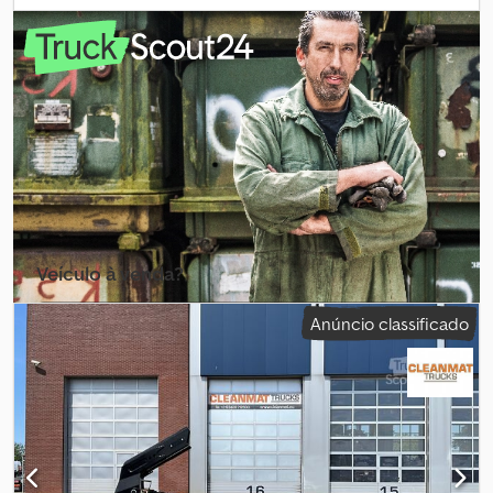
Fly-Jib (também disponível connosco) - Comando por rádio -
Radiador de óleo - Equipado com sistema de estabilidade EVS -
Gráfico de carga: * 4,5 metros -> 4.440 kg * 6,4 metros -> 3.000 kg
* 8,3 metros -> 2.210 kg * 10,3 metros -> 1.750 kg * 12,4 metros ->
1.440 kg * Pode ser adquirido em combinação com Fly-Jib (FJ-
700) A4684 Dwodezrv Skepfx Abzoa = Mais informações = Estado
técnico: muito bom Estado visual: muito bom Fabricante: Clean
Mat Trucks B.V. Wageningsestraat 17 6673DB ANDELST, NL
Veículo à venda?
Criar anúncio
Anúncio classificado