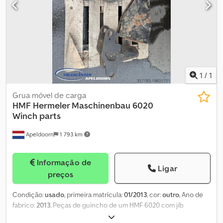
1
/
1
Grua móvel de carga
HMF Hermeler Maschinenbau
6020
Winch parts
Apeldoorn
1 793 km
Informação de
Ligar
preços
Condição:
usado
, primeira matrícula:
01/2013
, cor:
outro
, Ano de
fabrico:
2013
, Peças de guincho de um HMF 6020 com jib
Dwedpfxew D Dflo Abzoa = Informações da empresa = Dados