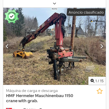
solicitação: 24005 Dados técnicos: Ano de fabricação: 2001
Guindaste montado na traseira Diagrama de carga disponível
Anúncio classificado
Alcance: 11,8 m Capacidade máxima de elevação: 2.700 kg De
acordo com o proprietário, totalmente funcional Controlo
remoto por rádio Dwodpfeztiuusx Abzea Disponível para entrega
imediata Peso próprio: Modelo: 1320 Guindaste montado em
caminhão. = Mais informações = Contacte a ATS Norway para
obter mais informações.
1
/
15
Máquina de carga e descarga
HMF Hermeler Maschinenbau
1150
crane with grab.