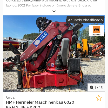
Condição:
usado
, número da máquina/veículo:
510xxxx
, Ano de
fabrico:
2002
, Por favor, indique o número de referência ao
solicitar: 23129 Especificações: Ano de fabrico: 2002 Diagrama de
carga Alcance: 9,9 m Capacidade máxima de elevação: 2830 kg
Anúncio classificado
Patas de apoio Disponível de imediato Peso próprio: 11 Dwjdpfjy H
Ah Djx Abzja Modelo: Grua 1320-K3. = Mais informações =
Contacte a ATS Norway para mais informações.
1
/
15
Grua
HMF Hermeler Maschinenbau
6020
K6 FLY JIB FJ1200