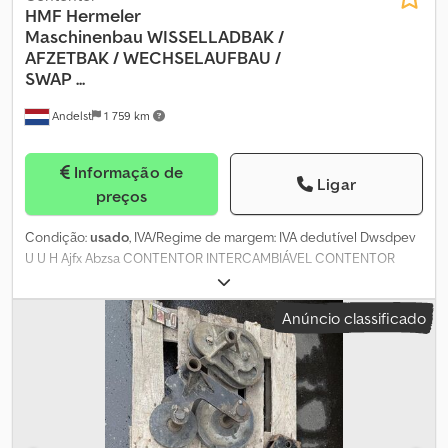
HMF Hermeler
Maschinenbau
WISSELLADBAK /
AFZETBAK / WECHSELAUFBAU /
SWAP ...
Andelst
1 759 km
Informação de
Ligar
preços
Condição:
usado
, IVA/Regime de margem: IVA dedutível Dwsdpev
U U H Ajfx Abzsa CONTENTOR INTERCAMBIÁVEL CONTENTOR
PARA SISTEMA DE CABOS C = 615 cm L = 246 cm Placas de
alumínio com 80 cm de altura 2 x acionados hidraulicamente
Anúncio classificado