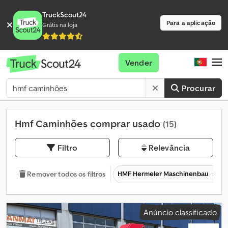
TruckScout24
Para a aplicação
Grátis na loja
Vender
Procurar
Hmf Caminhões comprar usado
(15)
Filtro
Relevância
HMF Hermeler Maschinenbau
Remover todos os filtros
Anúncio classificado