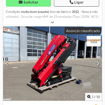
Solicitar
Ligar
Condição:
muito bom (usado)
, Ano de fabrico:
2022
, - Novo e não
utilizado! - Grua de carga HMF de 23 toneladas (Tipo: 2320K -RCS)
- 4x extensível hidraulicamente - 5ª e 6ª função - Controlo
remoto - Radiador de óleo - Equipado com sistema de
Anúncio classificado
estabilidade EVS - Diagrama de carga: * 4,5 metros -> 4.440 kg
Dwedpfx Aozrv Tbebzsa * 6,4 metros -> 3.000 kg * 8,3 metros ->
2.210 kg * 10,3 metros -> 1.750 kg * 12,4 metros -> 1.440 kg = Mais
informações = Condição técnica: muito boa Condição visual:
muito boa Fabricante: Clean Mat Trucks B.V. Wageningsestraat 17
6673DB ANDELST, NL
1
/
10