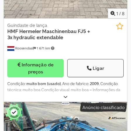
1
/
8
Guindaste de lança
HMF Hermeler Maschinenbau
FJ5 +
3x hydraulic extendable
Roosendaal
1 671 km
Informação de
Ligar
preços
Condição:
muito bom (usado)
, Ano de fabrico:
2009
, Condição
técnica: muito boa Condição visual: muito boa = Informações da
empresa = Se tiver dúvidas ou sugestões, não hesite em nos
contactar. Garantimos uma resposta no prazo de 8 horas. Os
Anúncio classificado
preços são sem IVA. Não podem ser atribuídos quaisquer direitos
às informações fornecidas. Telefone do escritório: Telemóvel:
(Holandês - Inglês - Alemão - Francês - Espanhol - Italiano)
Disponível via WhatsApp e Viber. Telemóvel: (Holandês) Disponível