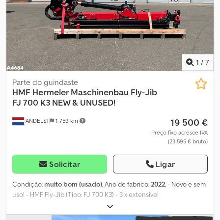
1
/
7
Parte do guindaste
HMF Hermeler Maschinenbau
Fly-Jib
FJ 700 K3 NEW & UNUSED!
19 500 €
ANDELST
1 759 km
Preço fixo acresce IVA
(23 595 € bruto)
Solicitar
Ligar
Condição:
muito bom (usado)
, Ano de fabrico:
2022
, - Novo e sem
uso! - HMF Fly-Jib (Tipo: FJ 700 K3) - 3 x extensível
hidraulicamente - Farol de trabalho * Também disponível em
combinação com o nosso guindaste de carga HMF de 23