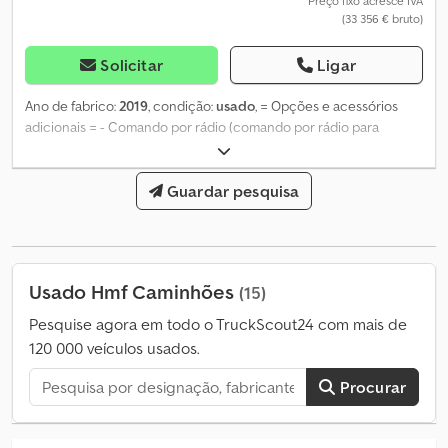
Preço fixo acresce IVA
(33 356 € bruto)
Solicitar
Ligar
Ano de fabrico:
2019
, condição:
usado
, = Opções e acessórios
adicionais = - Comando por rádio (comando por rádio para
adaptação de grua) = Observações = Alcance: 8,2 m Capacidade
máxima de elevação na ponta do lança: 2360 kg Seções do braço:
2 = Mais informações = Novo: Não Dwjdpfxozhmyws Abzea Área de
Guardar pesquisa
aplicação: Transporte de mercadorias Número de série: 5176838
Usado Hmf Caminhões
(15)
Pesquise agora em todo o TruckScout24 com mais de
120 000 veículos usados.
Procurar