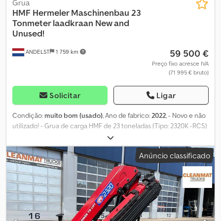
Grua
HMF Hermeler Maschinenbau
23
Tonmeter laadkraan New and
Unused!
59 500 €
ANDELST
1 759 km
Preço fixo acresce IVA
(71 995 € bruto)
Solicitar
Ligar
Condição:
muito bom (usado)
, Ano de fabrico:
2022
, - Novo e não
utilizado! - Grua de carga HMF de 23 toneladas (Tipo: 2320K -RCS)
- 4x extensível hidraulicamente - 5ª e 6ª função - Controlo
remoto - Radiador de óleo Dodpjzrv S Rjfx Abzewa - Equipado
Anúncio classificado
com sistema de estabilidade EVS - Diagrama de carga: * 4,5
metros -> 4.440 kg * 6,4 metros -> 3.000 kg * 8,3 metros -> 2.210
kg * 10,3 metros -> 1.750 kg * 12,4 metros -> 1.440 kg = Mais
informações = Condição técnica: muito boa Condição visual:
muito boa Fabricante: Clean Mat Trucks B.V. Wageningsestraat 17
6673DB ANDELST, NL