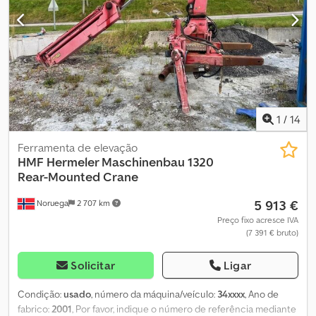
Serviço personalizado e consultoria profissional Cevoman bv.
Lenskensdijk 5 2200 Herentals Bélgica
1
/
14
Ferramenta de elevação
HMF Hermeler Maschinenbau
1320
Rear-Mounted Crane
5 913 €
Noruega
2 707 km
Preço fixo acresce IVA
(7 391 € bruto)
Solicitar
Ligar
Condição:
usado
, número da máquina/veículo:
34xxxx
, Ano de
fabrico:
2001
, Por favor, indique o número de referência mediante