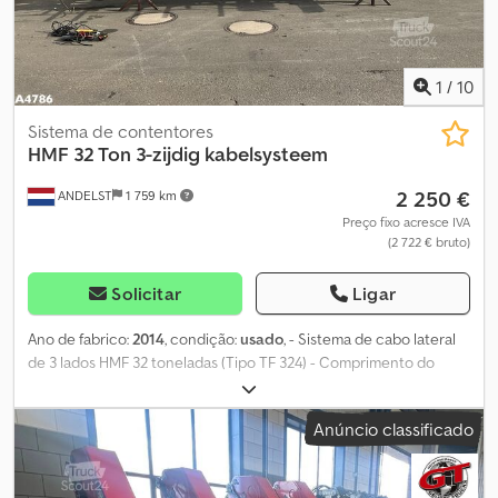
1
/
10
Sistema de contentores
HMF 32 Ton 3-zijdig kabelsysteem
2 250 €
ANDELST
1 759 km
Preço fixo acresce IVA
(2 722 € bruto)
Solicitar
Ligar
Ano de fabrico:
2014
, condição:
usado
, - Sistema de cabo lateral
de 3 lados HMF 32 toneladas (Tipo TF 324) - Comprimento do
sistema 600 cm Dwodpfx Ajy R T Aaebzea = Mais informações =
Fabricante: Clean Mat Trucks B.V. Wageningsestraat 17 6673DB
Anúncio classificado
ANDELST, NL