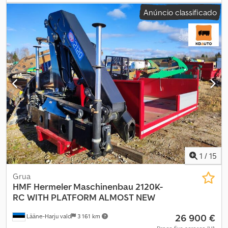
bancários: Conta Rabobank: 39.33.10.655 IBAN:
Anúncio classificado
NL73RABO0393310655 Código Swift: RABONL2U - Sempre
verifique nossos dados bancários antes da transação! - A reserva
de veículos não é possível sem caução. - Reservamos o direito a
erros de digitação e texto em todos os veículos oferecidos.
1
/
15
Grua
HMF Hermeler Maschinenbau
2120K-
RC WITH PLATFORM ALMOST NEW
26 900 €
Lääne-Harju vald
3 161 km