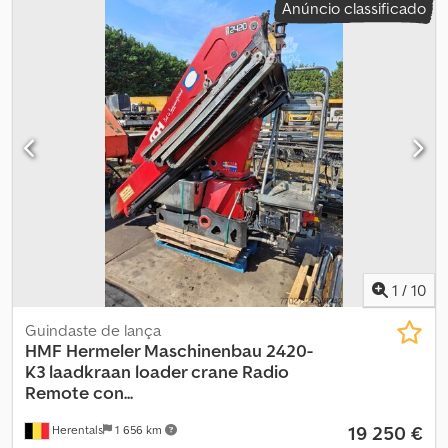
Anúncio classificado
toneladas (Tipo: 2320K -RCS) A4686 = Mais informações = Dodpfx
Abjzrv R Tezjwa Estado técnico: muito bom Estado visual: muito
bom Fabricante: Clean Mat Trucks B.V. Wageningsestraat 17
6673DB ANDELST, NL
1
/
10
Guindaste de lança
HMF Hermeler Maschinenbau
2420-
K3 laadkraan loader crane Radio
Remote con...
19 250 €
Herentals
1 656 km