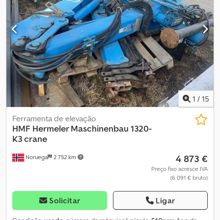
via WhatsApp e Viber. Ao efetuar o pagamento por transferência
bancária, os fundos devem ser transferidos para a conta bancária
indicada abaixo. Confirme sempre os dados de pagamento
disponíveis em nosso site. Caso receba informações diferentes,
por favor, entre em contato conosco. Se tiver dúvidas, ligue para
que possamos verificar a fatura e/ou o pagamento. Djdpfx Aey N Tl
Eebzowa Dados bancários: Rabobank Laan van Limburg 2 4701BP
Roosendaal IBAN: NL 89 RABO EORI/IVA/IMPOSTO: NL857401B(01)
BIC/SWIFT: RABONL2U
1
/
15
Ferramenta de elevação
HMF Hermeler Maschinenbau
1320-
K3 crane
4 873 €
Noruega
2 752 km
Preço fixo acresce IVA
(6 091 € bruto)
Solicitar
Ligar