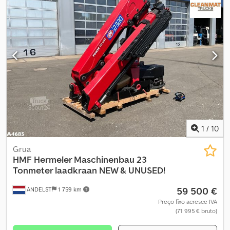
1
/
10
Grua
HMF Hermeler Maschinenbau
23
Tonmeter laadkraan NEW & UNUSED!
59 500 €
ANDELST
1 759 km
Preço fixo acresce IVA
(71 995 € bruto)