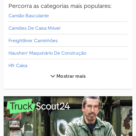
Percorra as categorias mais populares:
Camião Basculante
Camiões De Caixa Móvel
Freightliner Caminhões
Hausherr Maquinário De Construção
Hfr Caixa
Mostrar mais
Hmf Gruas Móveis
Hmf Peças E Acessórios
Humbaur Máquinas De Construção De Baixa Carga
Humbaur Transportador De Automóveis
Hüffermann Corpo Do Silo