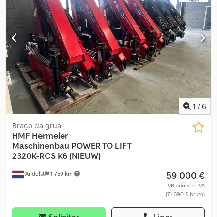
1
/
6
Braço da grua
HMF Hermeler
Maschinenbau
POWER TO LIFT
2320K-RCS K6 (NIEUW)
59 000 €
Andelst
1 759 km
VB acresce IVA
(71 390 € bruto)
Solicitar
Ligar