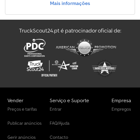
Mais informações
Volvo Caminhões
Volvo Fh Caminhões
TruckScout24.pt é patrocinador oficial de:
Volvo Fm 300 Caminhões
Volvo Fm Caminhões
Vender
Serviço e Suporte
Empresa
Preços e tarifas
Entrar
Empregos
Publicar anúncios
FAQ/Ajuda
Gerir anúncios
Contacto