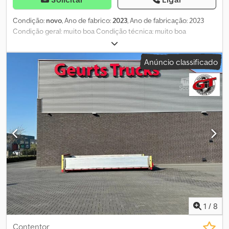
Condição:
novo
, Ano de fabrico:
2023
, Ano de fabricação: 2023
Condição geral: muito boa Condição técnica: muito boa
Condição visual: muito boa 4 X HMF 2320K-RCS K6 GUINDASTE
AUTOMÓVEL 2023 (NOVO) Ajuste eletrônico de velocidade, HDL-d
Anúncio classificado
Controle do freio de giro Controle progressivo do guindaste
Controle prioritário de fluxo Dual Power com sistema de braço
articulado Válvula proporcional de controle PVG 32
Dedpowlhgisfx Abzjwa Guiamento interno de mangueiras
Revestimento ecológico de alta qualidade Sistema de segurança
RCL 5 a 6 funções disponíveis Preparado para uso com guincho
Controle remoto por rádio
1
/
8
Contentor