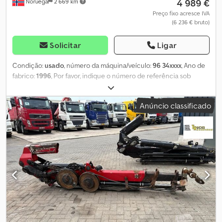
4 989 €
Noruega
2 669 km
Preço fixo acresce IVA
(6 236 € bruto)
Solicitar
Ligar
Condição:
usado
, número da máquina/veículo:
96 34xxxx
, Ano de
fabrico:
1996
, Por favor, indique o número de referência sob
consulta: 22782 Especificações: Ano de fabrico: 1996 Não
certificado Diagrama do guindaste Controlo remoto Consola do
Anúncio classificado
guindaste Garra Dwodpszqmi Rsfx Abzsa Pés de apoio Garra
adicional disponível mediante custo extra Disponível para
entrega imediata Peso próprio: 11 Modelo: 1150 Kran m/ Grabb. =
Mais informações = Finalidade: Transporte de mercadorias Para
mais informações, entre em contacto com a ATS Norway.