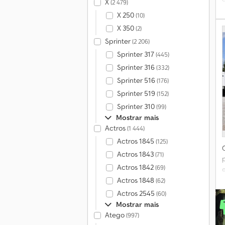
X
(2 479)
X 250
(10)
X 350
(2)
Sprinter
(2 206)
Sprinter 317
(445)
Sprinter 316
(332)
Sprinter 516
(176)
Sprinter 519
(152)
Sprinter 310
(99)
Mostrar mais
Actros
(1 444)
Actros 1845
(125)
Actros 1843
(71)
Actros 1842
(69)
e
d
Actros 1848
(62)
Actros 2545
(60)
Mostrar mais
Atego
(997)