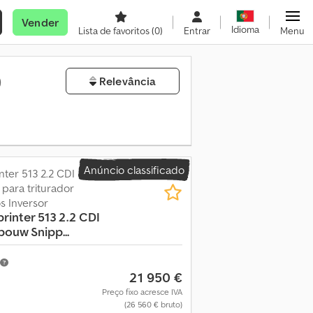
Vender
Idioma
Lista de favoritos
(0)
Entrar
Menu
)
Relevância
Anúncio classificado
ter 513 2.2 CDI
 para triturador
 Inversor
printer 513 2.2 CDI
ouw Snipp...
21 950 €
Preço fixo acresce IVA
(26 560 € bruto)