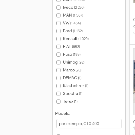
Iveco
(2 220)
MAN
(1 567)
VW
(1 454)
Ford
(1 162)
Renault
(1 029)
FIAT
(692)
Fuso
(199)
Unimog
(92)
Marco
c
(20)
DEMAG
(1)
Kässbohrer
(1)
Spectra
(1)
Terex
(1)
Modelo:
d