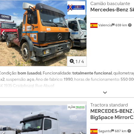
8
Camião basculante
9
Mercedes-Benz
S
5
5
0
Valencia
659 km
7
1
/
4
Condição:
bom (usado)
, Funcionalidade:
totalmente funcional
, quilometr
4x2
, suspensão:
aço
, Ano de fabrico:
1990
, horas de funcionamento:
550 00
SK 1935 Crsdpfxszqt Rue Abuof
Tractora standard
MERCEDES-BENZ
BigSpace Mirror
Sagunto
687 km