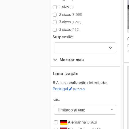
1 eixo
(3)
2 eixos
(3 265)
3 eixos
(1 276)
3 eixos
(462)
Suspensão:
e
d
Mostrar mais
Localização
O
A sua localização detectada:
Portugal
(alterar)
raio:
i
Ilimitado
(8 688)
R
Alemanha
(6 262)