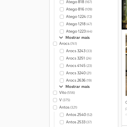
Atego 818
(167)
Atego 816
(109)
l
Atego 1224
(72)
Atego 1218
(47)
Atego 1223
(44)
d
Mostrar mais
Arocs
(741)
l
Arocs 3243
(33)
Arocs 3251
(24)
Arocs 4145
(23)
Arocs 3240
(21)
Arocs 2636
(19)
Mostrar mais
Vito
(556)
V
(375)
Antos
(321)
e
Antos 2540
(52)
d
Antos 2533
(37)