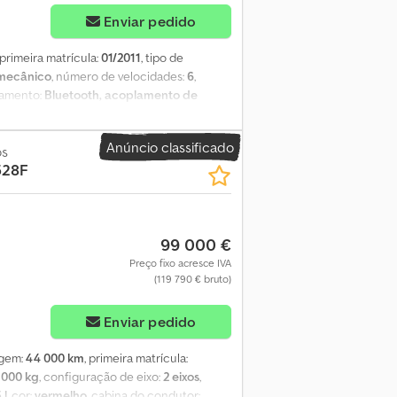
Enviar pedido
 primeira matrícula:
01/2011
, tipo de
mecânico
, número de velocidades:
6
,
pamento:
Bluetooth, acoplamento de
ículas, histórico completo de manutenção
, =
ho centralizado com comando à distância -
Anúncio classificado
ável em altura - Bancos confortáveis -
os
528F
efone com Bluetooth - Conversor = Outras
26 Informações técnicas Número de
il: 2.035 kg Peso bruto: 5.000 kg Interior
do Número de proprietários: 1 Número de
99 000 €
ven B.V., Ootmarsumseweg 110, 7665SE
Preço fixo acresce IVA
(119 790 € bruto)
Solicitar mais imagens
Enviar pedido
agem:
44 000 km
, primeira matrícula:
 000 kg
, configuração de eixo:
2 eixos
,
 l
, cor:
vermelho
, cabina do condutor: