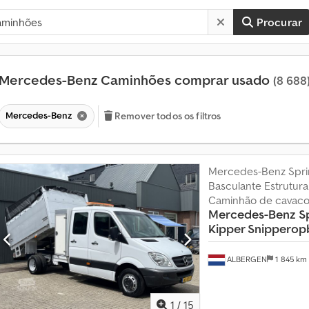
Procurar
Mercedes-Benz Caminhões comprar usado
(8 688
Mercedes-Benz
Remover todos os filtros
Mercedes-Benz Sprin
Basculante Estrutura
Caminhão de cavacos
Mercedes-Benz
S
Kipper Snipperopb
M
ALBERGEN
1 845 km
a
i
s
1
/
15