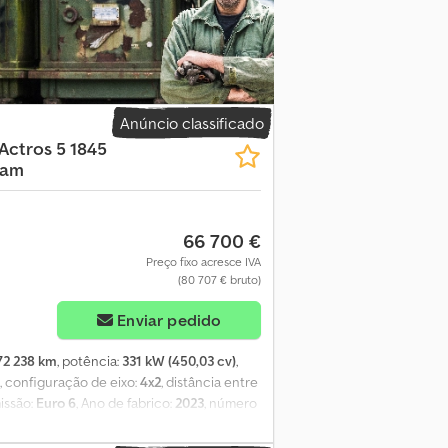
ta Climatização automática. Banco do
banco do acompanhante. Cama superior de
 Geladeira retrátil sob a cama inferior.
gência legal a partir de 21.08.2023 Sistema
istente ativo de frenagem 5. Pneus do eixo
smissão do eixo motriz 2,41 Quinta roda de
Anúncio classificado
mm, configuração 4x2. Tanque de 790 l + 120
Actros 5 1845
gundo tanque, 430 l, à direita, 735 x 700 x
Cam
a Centro de dados do caminhão 7. Interface
em LED. Faróis de neblina halógenos. Luz
rente direita - 9 mm Traseiro esquerdo
66 700 €
 8 mm Traseiro direito externo - 8 mm
Preço fixo acresce IVA
(80 707 € bruto)
Enviar pedido
72 238 km
, potência:
331 kW (450,03 cv)
,
, configuração de eixo:
4x2
, distância entre
missão:
Euro 6
, Ano de fabrico:
2023
, número
amento:
direção assistida, histórico
 transmissão (PPC). Controlo de velocidade.