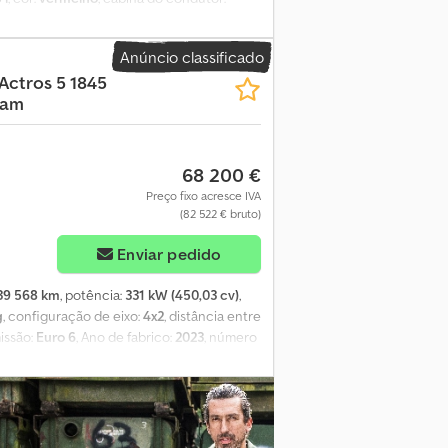
ica (mola)
, número de lugares:
3
,
2
, horas de funcionamento:
5 690 h
,
Anúncio classificado
m 2475 horas de utilização da escada.
Actros 5 1845
Cam
68 200 €
Preço fixo acresce IVA
(82 522 € bruto)
Enviar pedido
39 568 km
, potência:
331 kW (450,03 cv)
,
g
, configuração de eixo:
4x2
, distância entre
missão:
Euro 6
, Ano de fabrico:
2023
, número
amento:
direção assistida, histórico
cinemática (PPC). Controle de velocidade.
/220 Ah, isentas de manutenção. Motor
ransmissão automática. Mercedes PowerShift
istema de frenagem de emergência avançado