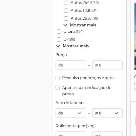
Antos 2543
(30)
Antos 1830
(21)
Antos 2536
(18)
Mostrar mais
Citaro
(194)
O
(186)
T
Mostrar mais
Preço:
d
-
Pesquisa por preços brutos
Apenas com indicação de
preço
1
Ano de fabrico:
-
nsit Connect
Suporte Alto
Outros Suporte Alto
Quilometragem [km]: