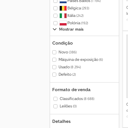
Países Baixos
(1 194)
Bélgica
(293)
I
Itália
(242)
Polónia
(192)
e
Mostrar mais
Condição
Novo
(386)
Máquina de exposição
(6)
Usado
(8 294)
Defeito
(2)
Formato de venda
Classificados
(8 688)
Leilões
(0)
Detalhes