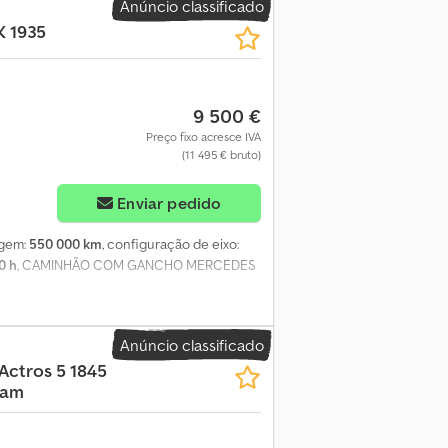
Anúncio classificado
K 1935
9 500 €
Preço fixo acresce IVA
(11 495 € bruto)
Enviar pedido
agem:
550 000 km
, configuração de eixo:
0 h
, CAMINHÃO COM GANCHO MERCEDES
Anúncio classificado
Actros 5 1845
Cam