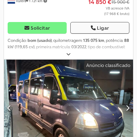
14 850 €
Vuren
1 721 km
15 900 €
VB acresce IVA
(17 968 € bruto)
Solicitar
Ligar
Condição:
bom (usado)
, quilometragem:
135 075 km
, potência:
88
kW (119,65 cv)
, primeira matrícula:
03/2022
, tipo de combustível:
diesel
, tamanho do pneu:
205/65R16
, configuração de eixo:
4x2
,
distância entre eixos:
3 500 mm
, combustível:
diesel
, cor:
branco
,
Anúncio classificado
cabina do condutor:
cabina diurna
, tipo de engrenagem:
mecânico
, número de velocidades:
6
, classe de emissão:
Euro 6
,
número de lugares:
3
, comprimento total:
5 400 mm
, largura total:
1 960 mm
, altura total:
2 150 mm
, comprimento do espaço de
carga:
2 510 mm
, largura do espaço de carga:
1 660 mm
, altura do
espaço de carga:
1 390 mm
, Ano de fabrico:
2022
, Equipamento:
ABS, Bluetooth, ar condicionado, controlo de tração, controlo
de velocidade de cruzeiro, espelho retrovisor elétrico, fecho
centralizado, regulação eléctrica dos vidros
, = Outras opções e
acessórios = - Lâmpada halógena - Inclui rampa e escada Dodpjy
Iwawjfx Ac Deck - Manual - Rádio/cassete - Revestimento em
tecido - Divisória = Notas = Configuração: 4x2, Peso próprio: 1859