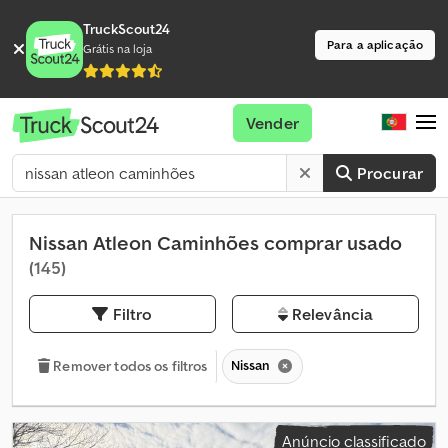
TruckScout24
Para a aplicação
Grátis na loja
Vender
Procurar
Nissan Atleon Caminhões comprar usado
(145)
Filtro
Relevância
Nissan
Remover todos os filtros
Anúncio classificado