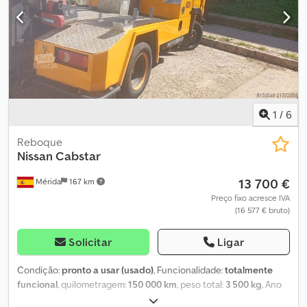
1
/
6
Reboque
Nissan
Cabstar
13 700 €
Mérida
167 km
Preço fixo acresce IVA
(16 577 € bruto)
Solicitar
Ligar
Condição:
pronto a usar (usado)
, Funcionalidade:
totalmente
funcional
, quilometragem:
150 000 km
, peso total:
3 500 kg
, Ano
de fabrico:
2004
, Vende-se grua NISSAN CABSTAR com grua