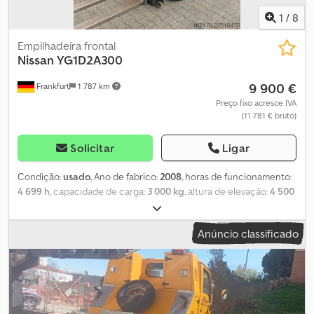
1
/
8
Empilhadeira frontal
Nissan
YG1D2A300
9 900 €
Frankfurt
1 787 km
Preço fixo acresce IVA
(11 781 € bruto)
Solicitar
Ligar
Condição:
usado
, Ano de fabrico:
2008
, horas de funcionamento:
4 699 h
, capacidade de carga:
3 000 kg
, altura de elevação:
4 500
mm
, tipo de combustível:
diesel
, altura de construção:
2 900 mm
,
estado dos pneus:
60 percentagem
, peso em vazio:
4 730 kg
, cor:
Anúncio classificado
outro
, Equipamentos adicionais: Deslizador lateral, dispositivo de
ajuste de garfos. Equipamento especial: 3.ª válvula, 4.ª válvula,
aprovação STVZO, cabine completa, certificado CE, espelho
retrovisor interno, luz rotativa, limpa para-brisas, pedal único.
Descrição: Inspecionado na oficina com aprovação UVV. Dcodpfx
Aeztf D Eoc Dok