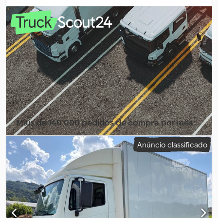
branco
, tipo de engrenagem:
mecânico
, classe de emissão:
Euro
5
, número de lugares:
3
, Ano de fabrico:
2011
, Equipamento:
ABS,
ar condicionado
, * Nissan Atleon 35.15 com plataforma e lona *
Euro 5 * Comprimento interno da plataforma: 4,35 m Dcsdpfxozp
Ttae Ac Dsk * Largura interna da plataforma: 2,20 m * Altura
interna da plataforma: 2,30 m * Peso em vazio: 2670 kg - Peso total:
3500 kg * Carga útil: 755 kg - Distância entre eixos: 3200 mm *
Cilindrada: 2953 ccm - Potência: 110 kW * Todos os dados sujeitos
a alterações * Erros e vendas prévias reservadas * Número
interno: 123
Mais de 140 000 pedidos de compra por mês
Selecionar pacote de revendedor
Anúncio classificado