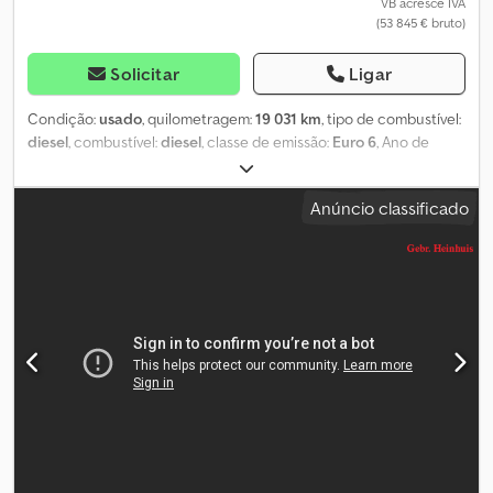
VB acresce IVA
(53 845 € bruto)
Solicitar
Ligar
Condição:
usado
, quilometragem:
19 031 km
, tipo de combustível:
diesel
, combustível:
diesel
, classe de emissão:
Euro 6
, Ano de
fabrico:
2018
, horas de funcionamento:
1 513 h
, Equipamento:
AdBlue
, = Outras opções e acessórios = - TDP (Tomada de força)
Anúncio classificado
= Observações = Nissan Cabstar 35.13 NT400. Ano: 2018.
Quilometragem: 19.031 km. Caixa de velocidades manual, 6
velocidades. Peso máximo: 3500 kg. Carga por eixo: 1: 1750 kg. 2:
2200 kg. Euro 6 AdBlue. 3 passageiros. Vidros elétricos. Dcodpfx
Aszr Nyboc Dek Rádio CD. Distância entre eixos: 3400 mm. Pneus:
195/70R15, 80% de vida útil. GSR B200T. Ano: 2018. Horas: 1513.
Capacidade máxima da plataforma: 250 kg / 2 pessoas + 90 kg.
Força lateral máxima: 400 N. Velocidade máxima do vento: 12,5 m/s.
4 apoios estabilizadores. Funcionamento elétrico na plataforma.
Plataforma rotativa. Altura máxima de trabalho: 20 metros. Alcance
máximo: 13 metros. Número de identificação: 40. Os Termos e
Condições Gerais da Heinhuis são aplicáveis a todos os anúncios,
ofertas e orçamentos da Heinhuis, a todos os contratos