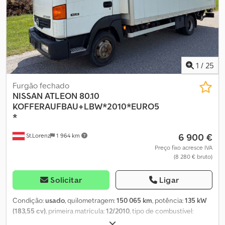
1
/
25
Furgão fechado
NISSAN
ATLEON 80.10
KOFFERAUFBAU+LBW*2010*EURO5
*
6 900 €
St.Lorenz
1 964 km
Preço fixo acresce IVA
(8 280 € bruto)
Solicitar
Ligar
Condição:
usado
, quilometragem:
150 065 km
, potência:
135 kW
(183,55 cv)
, primeira matrícula:
12/2010
, tipo de combustível:
diesel
, peso total:
7 490 kg
, próxima inspeção (TÜV):
12/2025
, cor: