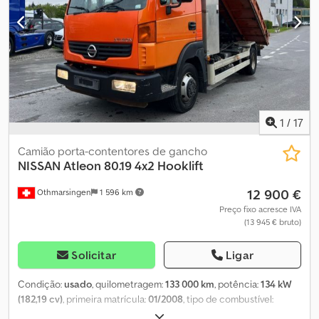
tipo LDW 2214, 2199ccm; 65cv + Bomba General Pump, tipo TS1511,
3500PSI + Regulador de aceleração elétrica + Enrolador de
mangueira elétrico + 1x lança de alta pressão + Reservatório de
água de 2 câmaras, aprox. 3.000l (180cm x 200cm x 85cm) Veículo
municipal de 1º proprietário Receba todos os veículos recém-
anunciados por e-mail – inscreva-se na nossa NEWSLETTER!
Dodpfx Acswyvvze Deck Sujeito a erros e alterações. Venda prévia
reservada!
1
/
17
Camião porta-contentores de gancho
NISSAN
Atleon 80.19 4x2 Hooklift
12 900 €
Othmarsingen
1 596 km
Preço fixo acresce IVA
(13 945 € bruto)
Solicitar
Ligar
Condição:
usado
, quilometragem:
133 000 km
, potência:
134 kW
(182,19 cv)
, primeira matrícula:
01/2008
, tipo de combustível:
diesel
, peso total:
8 000 kg
, tipo de engrenagem:
mecânico
,