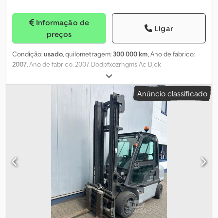
Informação de
Ligar
preços
Condição:
usado
, quilometragem:
300 000 km
, Ano de fabrico:
2007
, Ano de fabrico: 2007 Dodpfxozrhgms Ac Djck
Anúncio classificado