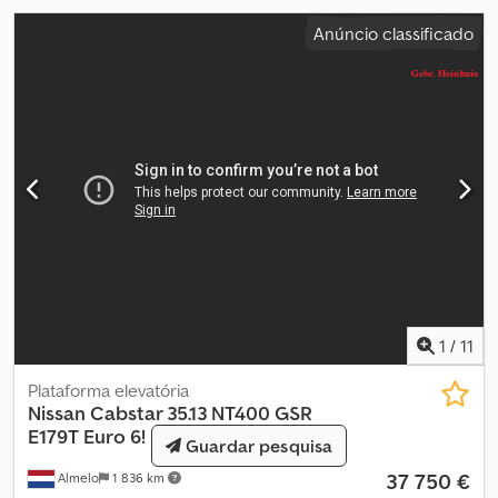
Ano de fabricação: 2015 Tração: Traseira Peso bruto: 3.500 kg
Anúncio classificado
Marcação CE: sim = Informações da empresa = Para mais
informações:
1
/
11
Plataforma elevatória
Nissan
Cabstar 35.13 NT400 GSR
E179T Euro 6!
Guardar pesquisa
37 750 €
Almelo
1 836 km