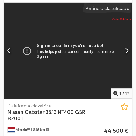
FOIMA de 2004 e 150.000 km. Atualmente em funcionamento,
Anúncio classificado
vende-se por substituição. Pode ser vista em Mérida, na Calle
Bilbao 27. Pode ser conduzida com carta de condução categoria
B. Dcodeywnk Sepfx Ac Dsk
1
/
12
Plataforma elevatória
Nissan
Cabstar 35.13 NT400 GSR
B200T
44 500 €
Almelo
1 836 km