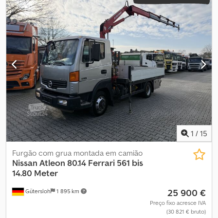
1
/
15
Furgão com grua montada em camião
Nissan
Atleon 80.14 Ferrari 561 bis
14.80 Meter
25 900 €
Gütersloh
1 895 km
Preço fixo acresce IVA
(30 821 € bruto)