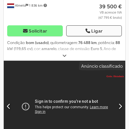
39 500 €
Almelo
1 836 km
VB acresce IVA
(47 795 € bruto)
Solicitar
Ligar
Condição:
bom (usado)
, quilometragem:
76 488 km
, potência:
88
kW (119,65 cv)
, cor:
amarelo
, classe de emissão:
Euro 5
, Ano de
fabrico:
2015
, Equipamento:
airbag, direção assistida, fecho
centralizado, regulação eléctrica dos vidros
, = Outras opções e
Anúncio classificado
acessórios = - Aquecimento - Tomada de força (PTO) -
Rádio/leitor de CD = Notas = Nissan Cabstar 35.12 NT400. Ano:
2015. Quilometragem: 76.488 km. Caixa de velocidades manual, 5
velocidades. Peso: 3340 kg. Peso máximo: 3500 kg. Carga por eixo:
1: 1750 kg. 2: 2200 kg. 3 passageiros. Rádio CD. Vidros elétricos.
Distância entre eixos: 2850 mm. Pneus: 195/70R15, 80% de vida útil.
Palfinger P220B. Ano: 2015. Pressão máxima de trabalho: 180 Bar.
Velocidade máxima do vento: 12,5 m/s. Capacidade máxima da
plataforma: 230 kg / 2 pessoas + 70 kg. Inclinação máxima
permitida: 5 graus. Força lateral máxima: 400 N. 4 estabilizadores.
Plataforma giratória. Funcionamento elétrico na plataforma.