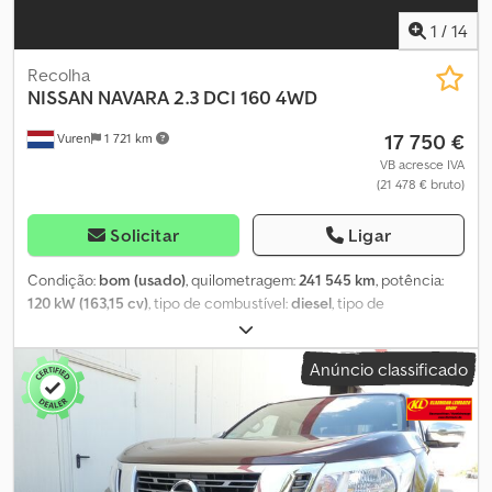
1
/
14
Recolha
NISSAN
NAVARA 2.3 DCI 160 4WD
17 750 €
Vuren
1 721 km
VB acresce IVA
(21 478 € bruto)
Solicitar
Ligar
Condição:
bom (usado)
, quilometragem:
241 545 km
, potência:
120 kW (163,15 cv)
, tipo de combustível:
diesel
, tipo de
engrenagem:
mecânico
, configuração de eixo:
4x4
, distância
entre eixos:
3 150 mm
, primeira matrícula:
01/2020
, comprimento
Anúncio classificado
do espaço de carga:
1 250 mm
, largura do espaço de carga:
1 480
mm
, altura do espaço de carga:
470 mm
, classe de emissão:
Euro
6
, cor:
verde
, cabina do condutor:
cabina diurna
, tamanho do
pneu:
255/60R18
, número de lugares:
2
, Ano de fabrico:
2020
,
Equipamento:
ABS, acoplamento de reboque, ar condicionado,
controlo de tração, controlo de velocidade de cruzeiro, fecho