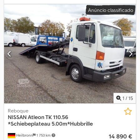
classe de emissão:
Euro 4
, Equipamento:
filtro de partículas
, -
Anúncio classificado
Caixa de câmbio manual - Ar-condicionado - Sistema de gancho -
Caçamba - Suspensão de molas Dcsdpfx Acovh N U Ij Djk
1
/
15
Reboque
NISSAN
Atleon TK 110.56
*Schiebeplateau 5.00m*Hubbrille
14 890 €
Heilbronn
1 753 km