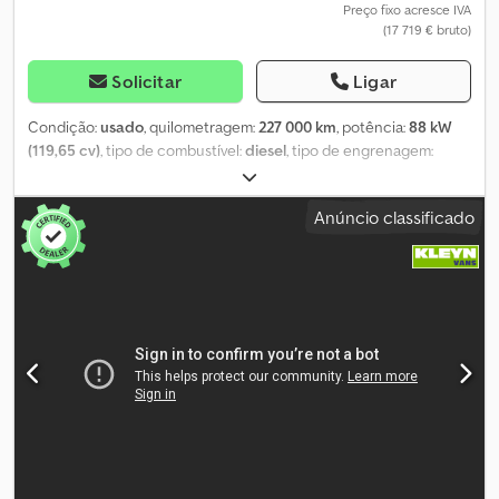
Preço fixo acresce IVA
(17 719 € bruto)
Solicitar
Ligar
Condição:
usado
, quilometragem:
227 000 km
, potência:
88 kW
(119,65 cv)
, tipo de combustível:
diesel
, tipo de engrenagem:
mecânico
, peso total:
5 600 kg
, primeira matrícula:
05/2002
,
comprimento do espaço de carga:
5 000 mm
, largura do espaço
Anúncio classificado
de carga:
2 000 mm
, cor:
branco
, Equipamento:
ABS, fecho
centralizado, programa eletrónico de estabilidade (ESP)
, 3
lugares, direção assistida, caixa de velocidades manual de 5
velocidades, tacômetro, direção assistida, vidros elétricos, rodas
duplas, barra luminosa, guincho hidráulico, garfo de reboque
hidráulico, plataforma deslizante, caixa de ferramentas,
comprimento total: 7.140 mm, largura total: 2.090 mm, altura total:
aprox. 2.500 mm, distância entre eixos: 3.600 mm, peso em vazio:
3.480 kg, capacidade de carga: 2.120 kg. Dedjp Ntvlspfx Ac Dsck
Erro, venda prévia e erros de digitação reservados. Venda apenas
para comerciantes e exportação. !!!! N° de referência: Fg-20362 !!!!
Código de chaves: 174 !!!!!