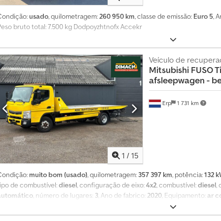
1
4
Condição:
usado
, quilometragem:
260 950 km
, classe de emissão:
Euro 5
, 
0
Peso bruto total: 7.500 kg Dodpoyzhtnofx Accekr
0
0
Veículo de recupera
0
Mitsubishi
FUSO Ti
p
afsleepwagen - ber
e
d
Erp
1 731 km
i
d
o
s
d
1
/
15
e
c
Condição:
muito bom (usado)
, quilometragem:
357 397 km
, potência:
132 k
o
tipo de combustível:
diesel
, configuração de eixo:
4x2
, combustível:
diesel
,
m
automático
, número de lugares:
3
, Ano de fabrico:
2020
, Equipamento:
ar c
p
vidros
, = Outras opções e acessórios = - Engate de reboque 3500 kg Dkedp
r
(PTO) = Mais informações = Informações gerais Número de portas: 2 Inform
a