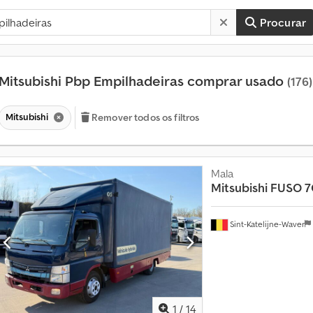
Procurar
Mitsubishi Pbp Empilhadeiras comprar usado
(176)
Mitsubishi
Remover todos os filtros
Mala
Mitsubishi
FUSO 7
Sint-Katelijne-Waver
M
a
i
s
d
e
1
/
14