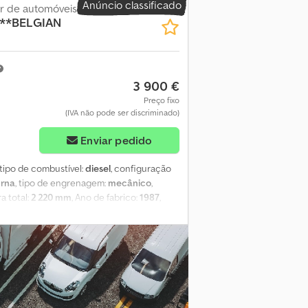
Anúncio classificado
g Ambiente Classe de emissão: Euro 6d
r de automóveis
 **BELGIAN
ico: muito bom Estado visual: muito bom
3 900 €
Preço fixo
(IVA não pode ser discriminado)
Enviar pedido
 tipo de combustível:
diesel
, configuração
urna
, tipo de engrenagem:
mecânico
,
ra total:
2 220 mm
, Ano de fabrico:
1987
,
teiro: Direcionável Eixo traseiro: Pneus
3.499 kg Para obter mais informações, entre