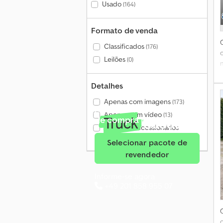
Usado
(164)
Formato de venda
Classificados
(176)
Leilões
(0)
Detalhes
Apenas com imagens
(173)
Mais de 140 000 pedidos
Apenas com vídeo
(13)
de compra por mês
d
Apenas concessionários
verificados
(12)
Selecionar pacote de
revendedor
Informe-se agora
+49 201 858 955 07