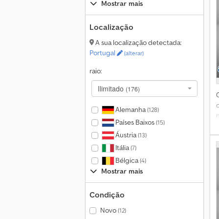
Mostrar mais
n
Localização
A sua localização detectada:
Portugal
(alterar)
raio:
Ilimitado
(176)
Alemanha
(128)
Países Baixos
(15)
Áustria
(13)
Itália
(7)
Bélgica
(4)
Mostrar mais
d
Condição
d
Novo
(12)