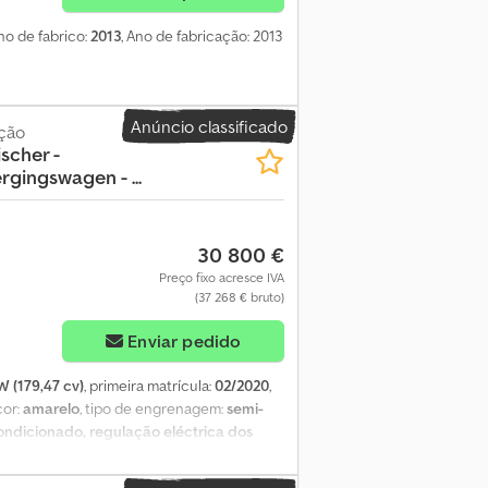
Ano de fabrico:
2013
, Ano de fabricação: 2013
Anúncio classificado
ção
scher -
gingswagen - ...
30 800 €
Preço fixo acresce IVA
(37 268 € bruto)
Enviar pedido
W (179,47 cv)
, primeira matrícula:
02/2020
,
 cor:
amarelo
, tipo de engrenagem:
semi-
ondicionado, regulação eléctrica dos
fx Ajzhwdgoccjr - Rádio - Tomada de força
ações técnicas Número de cilindros: 4