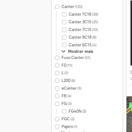
Canter
(120)
Canter 7C18
(38)
Canter 3C15
(25)
Canter 7C15
(10)
Canter 9C18
(8)
Canter 6C15
(4)
Mostrar mais
Fuso Canter
(51)
FD
(11)
L
(7)
L200
(6)
eCanter
(5)
FB
(4)
d
FG
(3)
FG40N
(2)
FGC
(2)
Pajero
(1)