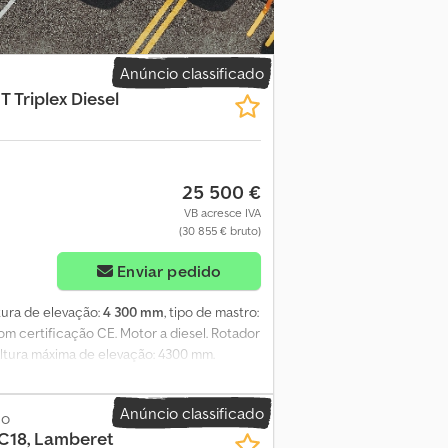
Anúncio classificado
T Triplex Diesel
25 500 €
VB acresce IVA
(30 855 € bruto)
Enviar pedido
ltura de elevação:
4 300 mm
, tipo de mastro:
com certificação CE. Motor a diesel. Rotador
 Altura máxima de elevação: 4300 mm.
 mm. Espessura: 50 mm. Pneus: 1: 300-15
e Condições Gerais da Heinhuis são
Anúncio classificado
os acordos celebrados pela Heinhuis e às
co
C18, Lamberet
ação da aplicabilidade dos Termos e