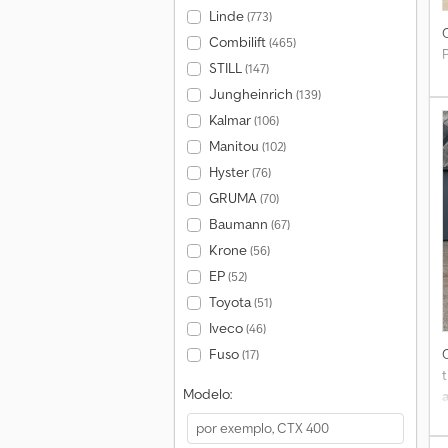
Linde
(773)
Combilift
(465)
STILL
(147)
Jungheinrich
(139)
Kalmar
(106)
Manitou
(102)
Hyster
(76)
GRUMA
(70)
Baumann
(67)
Krone
(56)
EP
(52)
Toyota
(51)
Iveco
(46)
Fuso
(17)
Modelo: