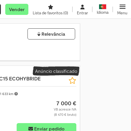
Vender
Idioma
Lista de favoritos
(0)
Entrar
Menu
Relevância
Anúncio classificado
C15 ECOHYBRIDE
1 633 km
7 000 €
VB acresce IVA
(8 470 € bruto)
Enviar pedido