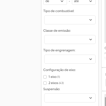
-
Tipo de combustível:
Classe de emissão:
Tipo de engrenagem:
Configuração de eixo:
d
1 eixo
(1)
2
akker
Iveco Descarregamento De Dumpers Por Rolo
s
2 eixos
(43)
e
Suspensão:
d