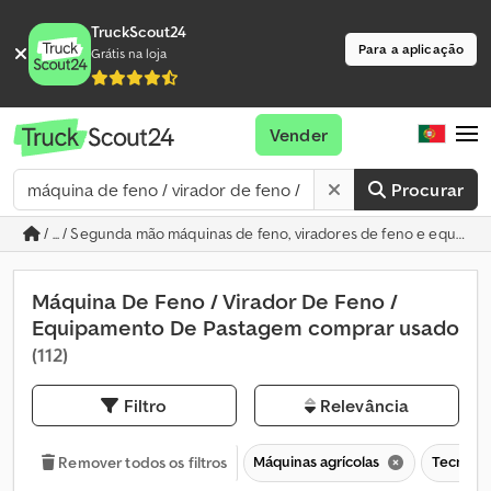
TruckScout24
Para a aplicação
Grátis na loja
Vender
Procurar
/ ... / Segunda mão máquinas de feno, viradores de feno e equip
Máquina De Feno / Virador De Feno /
Equipamento De Pastagem comprar usado
(112)
Filtro
Relevância
Máquinas agrícolas
Tecnolo
Remover todos os filtros