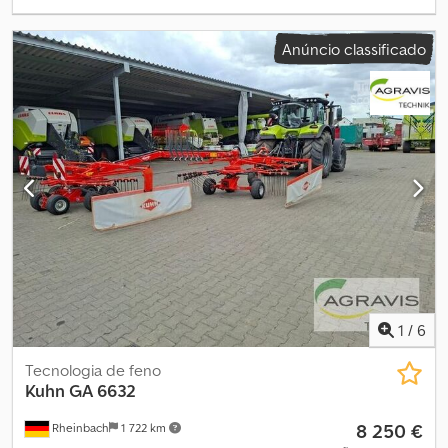
Anúncio classificado
1
/
6
Tecnologia de feno
Kuhn
GA 6632
8 250 €
Rheinbach
1 722 km