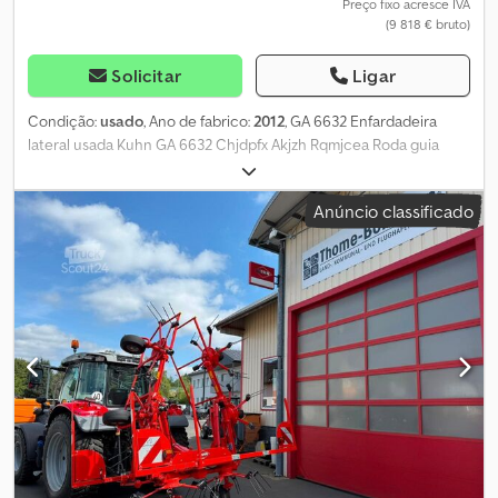
Preço fixo acresce IVA
(9 818 € bruto)
Solicitar
Ligar
Condição:
usado
, Ano de fabrico:
2012
, GA 6632 Enfardadeira
lateral usada Kuhn GA 6632 Chjdpfx Akjzh Rqmjcea Roda guia
dianteira Lonas para o andainamento Eixo cardan
Anúncio classificado