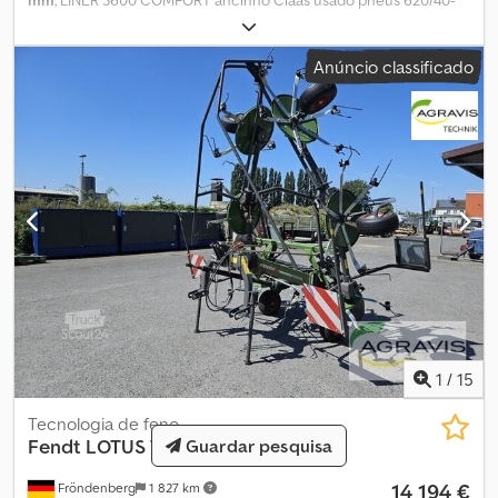
R22.5, 8 furos Cjdpoy U R Etsfx Akcsha Communicator II linha de
comando para sistema Load Sensing
Anúncio classificado
1
/
15
Tecnologia de feno
Fendt
LOTUS 770
Guardar pesquisa
14 194 €
Fröndenberg
1 827 km