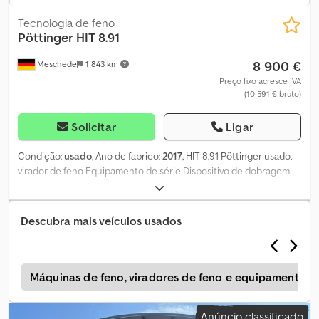
Tecnologia de feno
Pöttinger
HIT 8.91
8 900 €
Meschede
1 843 km
Preço fixo acresce IVA
(10 591 € bruto)
Solicitar
Ligar
Condição:
usado
, Ano de fabrico:
2017
, HIT 8.91 Pöttinger usado,
virador de feno Equipamento de série Dispositivo de dobragem
hidráulico Dispositivo de distribuição de borda mecânico Cjdszq
Tdnepfx Akcjha
Descubra mais veículos usados
s
Máquinas de feno, viradores de feno e equipamentos
Anúncio classificado