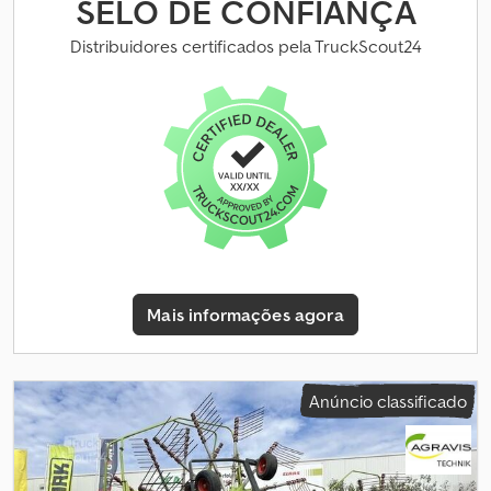
SELO DE CONFIANÇA
com proteção contra sobrecarga, 540 rpm 4 forquilhas duplas
Distribuidores certificados pela TruckScout24
Mais informações agora
Anúncio classificado