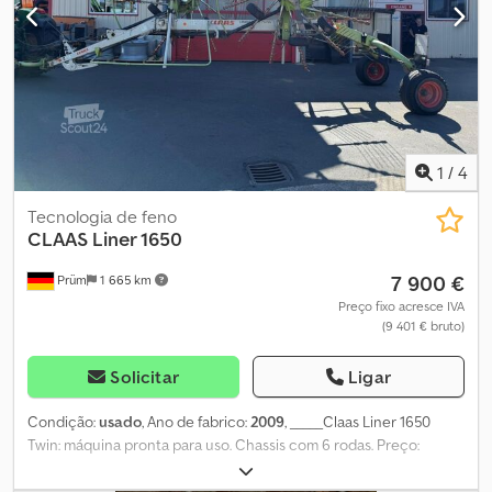
cima para transporte Montagem de três pontos, cat. 2 Mecanismo
de acompanhamento com cabeça giratória Chsdpfezdmt Nox
Akcea Amortecedor de vibrações mecânico 1 cilindro hidráulico
de simples efeito Potência necessária no eixo de tomada de
força: 22 kW/30 CV Peso: aprox. 850 kg Localização: 54595 Prüm
1
/
4
Tecnologia de feno
CLAAS
Liner 1650
7 900 €
Prüm
1 665 km
Preço fixo acresce IVA
(9 401 € bruto)
Solicitar
Ligar
Condição:
usado
, Ano de fabrico:
2009
, _____Claas Liner 1650
Twin: máquina pronta para uso. Chassis com 6 rodas. Preço:
7.900,00 euros, sem IVA. Chodezp Angepfx Akcoa Local de
armazenamento: não especificado.