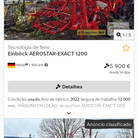
1
/
5
Tecnologia de feno
Einböck
AEROSTAR-EXACT 1200
5 900 €
Melle
1 904 km
Ainda 14 dias
Detalhes
Condição:
usado
, Ano de fabrico:
2022
, largura de trabalho:
12 000
mm
, -MÁQUINA EM LEILÃO- ab-auction AEROSTAR-EXACT 1200
(0010) Gradeador Einböck (0020) com equipamento de série
(0030) Largura de trabalho 12,00 m com sistema (0040) de aba de
Anúncio classificado
corte hidráulico (0050) Placas de aviso com suporte e (0060)
iluminação LED para trás (0070) máquina nova/não utilizada, em
armazém Pode licitar esta máquina online O preço inicial é de