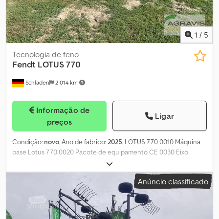
1
/
5
Tecnologia de feno
Fendt
LOTUS 770
Schladen
2 014 km
Informação de
Ligar
preços
Condição:
novo
, Ano de fabrico:
2025
, LOTUS 770 0010 Máquina
base Lotus 770 0020 Pacote de equipamento CE 0030 Eixo
cardan padrão montado Chjdpfxszqp Uio Akcsa 0040 Iluminação
elétrica LED
Anúncio classificado