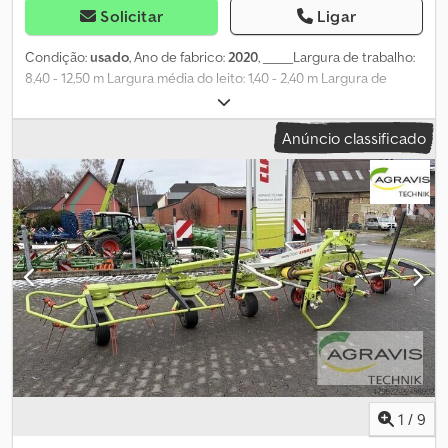
Solicitar
Ligar
Condição:
usado
, Ano de fabrico:
2020
, _____Largura de trabalho:
8,40 - 12,50 m Largura média do leito: 1,40 - 2,40 m Largura de
transporte: 3,00 m Comprimento de transporte: 9,95 m Altura de
transporte: 3,95 m 1 Leito central Número de rotores: 4 Diâmetro
Anúncio classificado
do rotor: 3,20 m Número de braços de lâminas por rotor: 11 no
rotor dianteiro, 12 no rotor traseiro / 4 lâminas duplas por braço
de lâmina Caixa de velocidades MASTERDRIVE GIII, selada e sem
manutenção Cedpfov H Rw Usx Akcsha Suspensão oscilante 3D 4
Rodas giratórias por rotor Preço: 38.500,00 euros, sem IVA
Localização: Prüm
1
/
9