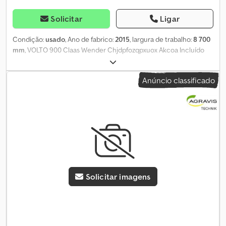
Solicitar
Ligar
Condição:
usado
, Ano de fabrico:
2015
, largura de trabalho:
8 700
mm
, VOLTO 900 Claas Wender Chjdpfozqpxuox Akcoa Incluído
no equipamento de série Tela de proteção para limitar a
dispersão nas laterais, com acionamento hidráulico.
Anúncio classificado
Solicitar imagens