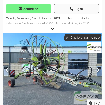
Solicitar
Ligar
Condição:
usado
, Ano de fabrico:
2021
, _____Fendt, ceifadora
rotativa de 4 rotores, modelo 12545 Ano de fabricação: 2021
Comandos mecânicos Sem sistema Isobus Chedpfxszknxte
Akcea Pouco utilizada Pronta para uso imediato Preço: 29.000,00
Anúncio classificado
euros (sem IVA) 34.510,00 euros (com 19% de IVA) Localização:
nulo
1
/
7