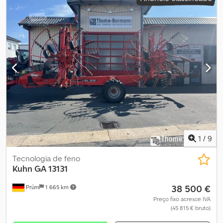
1
/
9
Tecnologia de feno
Kuhn
GA 13131
38 500 €
Prüm
1 665 km
Preço fixo acresce IVA
(45 815 € bruto)