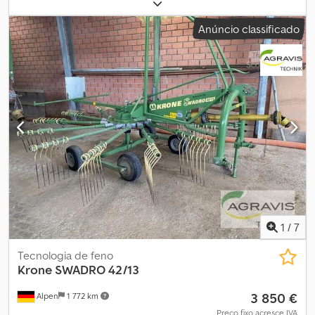
Dobramento hidráulico, Pé/roda de apoio, Eixo cardan de grande
angular ____ Engate de reboque, Pneus de apoio: 170/60-8, Pneus:
Anúncio classificado
10.5/75-15.3, Local de armazenamento: 17094 Pragsdorf. Chedpfx
Akozr A T Iscea
1
/
7
Tecnologia de feno
Krone
SWADRO 42/13
3 850 €
Alpen
1 772 km
Preço fixo acresce IVA