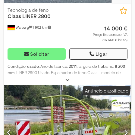
Tecnologia de feno
Claas
LINER 2800
14 000 €
Warburg
1 902 km
Preço fixo acresce IVA
(16 660 € bruto)
Solicitar
Ligar
Condição:
usado
, Ano de fabrico:
2011
, largura de trabalho:
8 200
mm
, LINER 2800 Usado. Espalhador de feno Claas – modelo de
espalhamento central. Pneus 10.0/75-15,3 10 PR 2 rotores com 12
braços de distribuição cada Sistema de segurança de
Anúncio classificado
travamento dos braços de distribuição Profix 4 dentes duplos por
braço Direção ativa até 50 km/h Largura de trabalho de 7,40 - 8,20
m Csdpfx Ajzmpb Uskceha 6 rodas, pneus 16x6,50-8 10 PR, 850,00