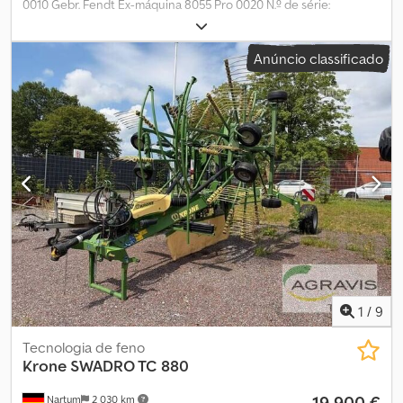
0010 Gebr. Fendt Ex-máquina 8055 Pro 0020 N.º de série:
WAMTYERBEMG025165 0030 Ano de fabrico: 2022 Cedpfx Aszqp
Iiskceha 0040 Sistema de dois rotores central 0050 Suspensão
Anúncio classificado
por braços inferiores 0060 Pneus: 300/80 - 15,3 0070 Sistema de
iluminação 0080 Chassi com dois eixos e rotores 0090 Lona de
cobertura 0100 Elevação do rotor único
1
/
9
Tecnologia de feno
Krone
SWADRO TC 880
19 900 €
Nartum
2 030 km