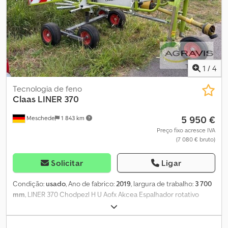
1
/
4
Tecnologia de feno
Claas
LINER 370
5 950 €
Meschede
1 843 km
Preço fixo acresce IVA
(7 080 € bruto)
Solicitar
Ligar
Condição:
usado
, Ano de fabrico:
2019
, largura de trabalho:
3 700
mm
, LINER 370 Chodpezl H U Aofx Akcea Espalhador rotativo
Claas de um único rotor na configuração padrão 11 braços com
forquilhas dispostos tangencialmente Chassis KONTUR Rodas
com pneus Superballon 16x6,50-8 (4 unidades) inclui eixo cardan