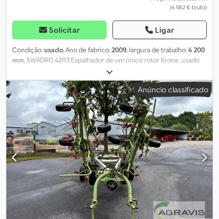
(4 582 € bruto)
Solicitar
Ligar
Condição:
usado
, Ano de fabrico:
2009
, largura de trabalho:
4 200
mm
, SWADRO 42/13 Espalhador de um único rotor Krone, usado
Largura de trabalho: 4,20 m Eixo cardan Walterscheid Ajuste
mecânico da altura Chedpfozl Iamjx Akcoa Chassis de 4 rodas
Anúncio classificado
Placas de sinalização