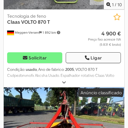
1
/
10
Tecnologia de feno
Claas
VOLTO 870 T
4 900 €
Meppen-Versen
1 892 km
Preço fixo acresce IVA
(5 831 € bruto)
Solicitar
Ligar
Condição:
usado
, Ano de fabrico:
2005
, VOLTO 870 T
Csdpezbnvnofx Akcsha Usado. Espalhador rotativo Claas Volto
870 T. Dispositivo de elevação hidráulico. 8 braços rotativos, 6
unidades por rotor. Largura de trabalho: 8,70 m. Eixo de
Anúncio classificado
transmissão. Velocidade máxima permitida: 25 km/h. Sistema de
suspensão hidráulico. Dispositivo de segurança contra perda de
hastes. Iluminação e painéis de sinalização.