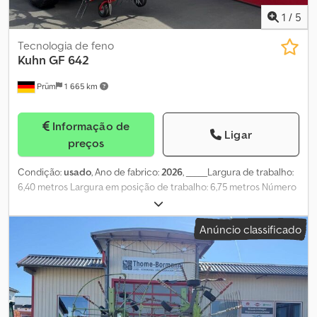
1
/
5
Tecnologia de feno
Kuhn
GF 642
Prüm
1 665 km
Informação de
Ligar
preços
Condição:
usado
, Ano de fabrico:
2026
, _____Largura de trabalho:
6,40 metros Largura em posição de trabalho: 6,75 metros Número
de rotores: 6 Número de braços com dentes por rotor: 6 Largura
de transporte: 2,95 metros Altura de transporte: 3,30 metros
Anúncio classificado
Ajuste na extremidade do campo: através da inclinação manual
das rodas Raspador de relva sobre os braços com dentes Ajuste
do ângulo de distribuição: fixo Acionamento dos rotores através
de acoplamento de dedos DIGIDRIVE, feito de aço forjado e
endurecido Rotação do eixo de tomada de força: 540 Pneus de
balão 15x6.00-6 Rotor externo dobrado hidraulicamente para