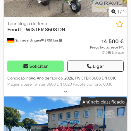
1
/
1
Tecnologia de feno
Fendt
TWISTER 8608 DN
14 500 €
Schneverdingen
2 051 km
Preço fixo acresce IVA
(17 255 € bruto)
Solicitar
Ligar
Condição:
novo
, Ano de fabrico:
2026
, TWISTER 8608 DN 0010
Máquina base Twister 8608 DN 0020 Pacote conforto 0030
Pacote de equipamentos CE 0040 Veio cardan padrão montado
0050 Roda de seguimento 16/6.50-8 (super-balonagem) 0060
Anúncio classificado
Dispositivo hidráulico de distribuição lateral 0070 Iluminação
elétrica LED Cjdpfx Akszqqd Sscsha 0080 Roda suplente 16/6.50-
8 10PR com suporte