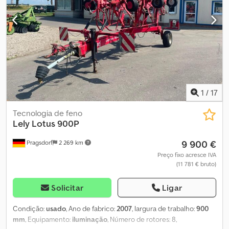
1
/
17
Tecnologia de feno
Lely
Lotus 900P
9 900 €
Pragsdorf
2 269 km
Preço fixo acresce IVA
(11 781 € bruto)
Solicitar
Ligar
Condição:
usado
, Ano de fabrico:
2007
, largura de trabalho:
900
mm
, Equipamento:
iluminação
, Número de rotores: 8,