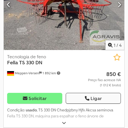
1
/
4
Tecnologia de feno
Fella
TS 330 DN
850 €
Meppen-Versen
1 892 km
Preço fixo acresce IVA
(1 012 € bruto)
Solicitar
Ligar
Condição:
usado
, TS 330 DN Chedpjzbny Hjfx Akcsa seminova
Fella TS 330 DN, máquina para espalhar o feno árvore de
transmissão lona de espalhamento 10 braços com 3 palhetas
cada