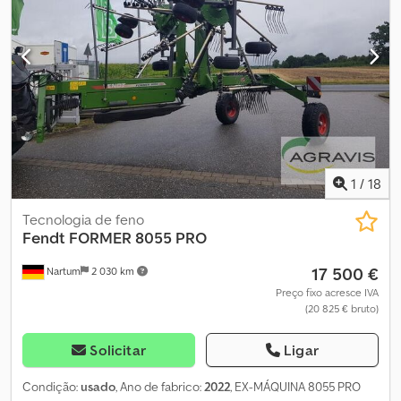
1
/
18
Tecnologia de feno
Fendt
FORMER 8055 PRO
17 500 €
Nartum
2 030 km
Preço fixo acresce IVA
(20 825 € bruto)
Solicitar
Ligar
Condição:
usado
, Ano de fabrico:
2022
, EX-MÁQUINA 8055 PRO