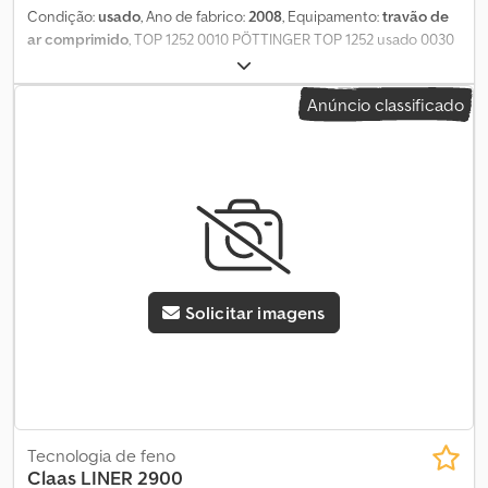
Condição:
usado
, Ano de fabrico:
2008
, Equipamento:
travão de
ar comprimido
, TOP 1252 0010 PÖTTINGER TOP 1252 usado 0030
Largura de trabalho: 8,00 - 12,50 m, 0040 4 rotores para deposição
em faixa central, 0050 13 braços de dentes por rotor, diâmetro do
Anúncio classificado
rotor 3,30 m, 0070 ajuste hidráulico da largura de trabalho, 0080
rebatimento hidráulico, 0090 chassis de 5 rodas + roda
MULTITAST à frente do rotor, 0100 acionamento do rotor
dianteiro hidráulico, 0110 acionamento do rotor traseiro
mecânico, 0120 lona de formação de andaina, 0130 sistema de
travagem pneumático, 0140 Pneus: 710/35R22.5, 0150 Load
Sensing, ISOBUS, 0160 faróis de trabalho LED, 0170 veio de
transmissão, 0180 placas de advertência / iluminação. Cjdpfey
Hdzxex Akceha
Solicitar imagens
Tecnologia de feno
Claas
LINER 2900