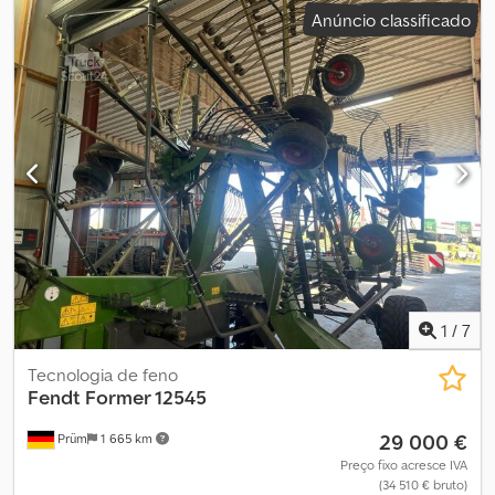
Anúncio classificado
1
/
7
Tecnologia de feno
Fendt
Former 12545
29 000 €
Prüm
1 665 km
Preço fixo acresce IVA
(34 510 € bruto)