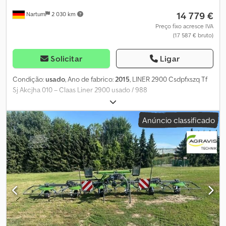
14 779 €
Nartum
2 030 km
Preço fixo acresce IVA
(17 587 € bruto)
Solicitar
Ligar
Condição:
usado
, Ano de fabrico:
2015
, LINER 2900 Csdpfxszq Tf
Sj Akcjha 010 – Claas Liner 2900 usado / 988
Anúncio classificado