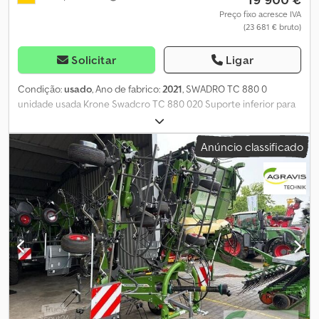
Preço fixo acresce IVA
(23 681 € bruto)
Solicitar
Ligar
Condição:
usado
, Ano de fabrico:
2021
, SWADRO TC 880 0
unidade usada Krone Swadcro TC 880 020 Suporte inferior para
engate 030 Direção por arrasto 040 Sistema de iluminação,
painéis de aviso 050 2 braços com 13 hastes, cada um com 4,5 mm
Anúncio classificado
de haste dupla 060 Diâmetro do rotor: 3,60 m 070 Altura de
transporte: 3,99 m Chsdpfx Aezqp Icskcja 080 Sistema Krone
DuraMax para curvas 090 Largura de trabalho ajustável
hidraulicamente com sistema de segurança mecânico integrado
para transporte 1 Eixo com direção forçada acionada por um
suporte 1 Braços dobráveis para reduzir a altura de transporte em
440 mm 120 Lona central 130 Pneus 15 PR 16x6.50-8, rotor 140
Localização da máquina 150 NewTec Nord Elmenhorst/Lanken
160 Leineweberring 8