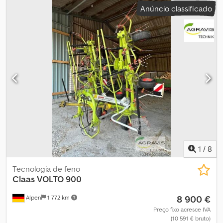
Anúncio classificado
1
/
8
Tecnologia de feno
Claas
VOLTO 900
8 900 €
Alpen
1 772 km
Preço fixo acresce IVA
(10 591 € bruto)