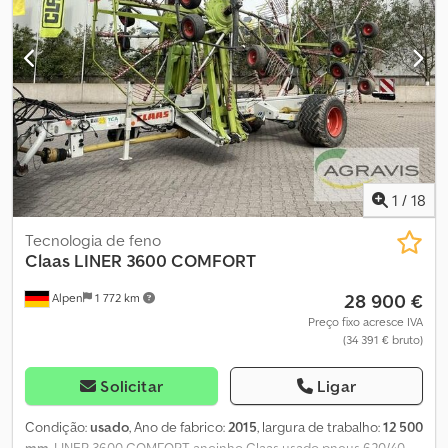
1
/
18
Tecnologia de feno
Claas
LINER 3600 COMFORT
28 900 €
Alpen
1 772 km
Preço fixo acresce IVA
(34 391 € bruto)
Solicitar
Ligar
Condição:
usado
, Ano de fabrico:
2015
, largura de trabalho:
12 500
mm
, LINER 3600 COMFORT ancinho Claas usado pneus 620/40-