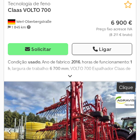
Tecnologia de feno
Claas
VOLTO 700
6 900 €
Werl-Oberbergstraße
1 845 km
Preço fixo acresce IVA
(8 211 € bruto)
Solicitar
Ligar
Condição:
usado
, Ano de fabrico:
2016
, horas de funcionamento:
1
h
, largura de trabalho:
6 700 mm
, VOLTO 700 Espalhador Claas de
6 rotores em equipamento de série 6 rotores cada um com 6
braços de dentes Sistema de amortecimento CKL Permalink
Clique
Csdpszqpu Asfx Akceha Proteção contra perda dos dentes
Conceito de fluxo de material MAX SPREAD Inclui veio de cardã