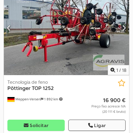
5.900,00 EUR, IVA não incluído. Chsdpfx Ajyp Uvqskcja Registe-se
gratuitamente e faça a sua licitação. Clique aqui para aceder ao
leilão: ----- ----- Leilão online emocionante! Comece a licitar
AGORA! ab-auction
1
/
18
Tecnologia de feno
Pöttinger
TOP 1252
16 900 €
Meppen-Versen
1 892 km
Preço fixo acresce IVA
(20 111 € bruto)
Solicitar
Ligar