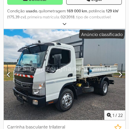
Condição:
usado
, quilometragem:
169 000 km
, potência:
129 kW
(175,39 cv)
, primeira matrícula:
02/2018
, tipo de combustível:
diesel
, peso total:
7 490 kg
, próxima inspeção (TÜV):
02/2026
, cor:
prateado
, tipo de engrenagem:
automático
, classe de emissão:
Anúncio classificado
Euro 6
, comprimento total:
7 350 mm
, largura total:
2 550 mm
,
altura total:
3 500 mm
, comprimento do espaço de carga:
5 400
mm
, Equipamento:
ABS, ar condicionado, fecho centralizado,
filtro de partículas, plataforma elevatória traseira
, FUSO Canter
7C18 baú + plataforma elevatória Dedpfx Apezlp Hzoiock *
Plataforma elevatória * Direção assistida * Parede divisória *
Fecho centralizado * Kit mãos-livres * Tacógrafo eletrónico *
Computador de bordo Climatização: Ar condicionado Segurança:
ABS Plataforma elevatória BÄR, 750 KG Capacidade de reboque
3500 KG Espaço de carga: C 5,40 metros Carga útil: 3345 KG O
veículo está em muito bom estado Financiamento possível
1
/
22
Carrinha basculante trilateral