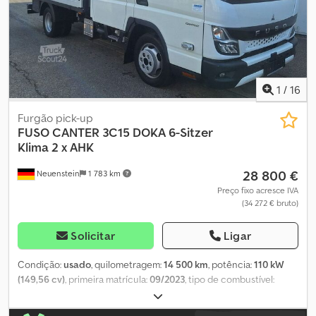
Pneus de tração, traseiros * Selo ambiental (verde) * Três lugares
* Manutenção conforme livro de revisões Não nos
responsabilizamos por erros de impressão ou de escrita Venda
apenas a empresas Dsdpfxjzd Iade Apisck Salvo erro e venda
prévia
1
/
16
Furgão pick-up
FUSO
CANTER 3C15 DOKA 6-Sitzer
Klima 2 x AHK
28 800 €
Neuenstein
1 783 km
Preço fixo acresce IVA
(34 272 € bruto)
Solicitar
Ligar
Condição:
usado
, quilometragem:
14 500 km
, potência:
110 kW
(149,56 cv)
, primeira matrícula:
09/2023
, tipo de combustível:
diesel
, peso total:
3 500 kg
, cor:
branco
, tipo de engrenagem:
mecânico
, número de lugares:
6
, volume do espaço de carga:
2