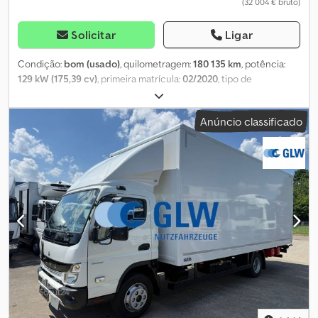
(32 004 € bruto)
Solicitar
Ligar
Condição:
bom (usado)
, quilometragem:
180 135 km
, potência:
129 kW (175,39 cv)
, primeira matrícula:
02/2020
, tipo de
combustível:
diesel
, tamanho do pneu:
205/75R17,5
, configuração
de eixo:
4x2
, distância entre eixos:
3 860 mm
, combustível:
diesel
,
Anúncio classificado
cor:
outro
, cabina do condutor:
cabina diurna
, tipo de
engrenagem:
automático
, número de velocidades:
6
, classe de
emissão:
Euro 6
, suspensão:
aço
, comprimento total:
6 350 mm
,
largura total:
2 250 mm
, altura total:
2 630 mm
, Ano de fabrico:
2020
, Equipamento:
ABS, Bluetooth, ar condicionado, controlo
de tração, controlo de velocidade de cruzeiro, espelho
retrovisor elétrico, fecho centralizado, regulação eléctrica dos
vidros
, = Outras opções e acessórios = - Espelhos aquecidos -
Tacógrafo digital - Tacógrafo (aparelho de controlo) - Fixo -
Lâmpada halógena - Cabine curta - Manual - Tomada de força
auxiliar - Bomba - Rádio/cassete - Câmara de marcha-atrás -
Assistente de manutenção na faixa - Tecido = Observações =
Número de eixos: 2, Configuração: 4x2, Peso em vazio: 4435 kg,
Peso bruto: 8550 kg, Capacidade total do depósito: 100 litros,