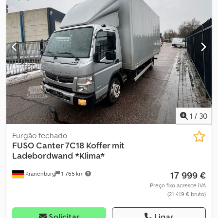
1
/
30
Furgão fechado
FUSO
Canter 7C18 Koffer mit
Ladebordwand *Klima*
17 999 €
Kranenburg
1 765 km
Preço fixo acresce IVA
(21 419 € bruto)
Solicitar
Ligar