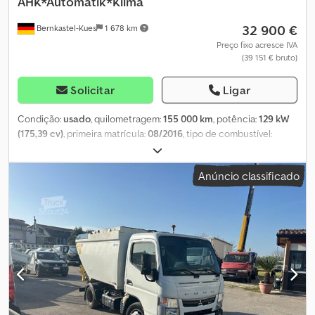
AHK*Automatik*Klima
32 900 €
Bernkastel-Kues
1 678 km
Preço fixo acresce IVA
(39 151 € bruto)
Solicitar
Ligar
Condição:
usado
, quilometragem:
155 000 km
, potência:
129 kW
(175,39 cv)
, primeira matrícula:
08/2016
, tipo de combustível:
diesel
, peso total:
7 490 kg
, configuração de eixo:
2 eixos
, cor:
branco
, tipo de engrenagem:
automático
, classe de emissão:
Anúncio classificado
Euro 6
, comprimento total:
6 155 mm
, largura total:
2 550 mm
,
altura total:
3 100 mm
, volume do espaço de carga:
22 m³
,
comprimento do espaço de carga:
4 250 mm
, largura do espaço
de carga:
2 480 mm
, altura do espaço de carga:
2 130 mm
, Ano de
fabrico:
2016
, Equipamento:
ABS, ar condicionado, filtro de
partículas, plataforma elevatória traseira, programa eletrónico
de estabilidade (ESP)
, * Carroçaria Orten CityLifter em alumínio
integral * Certificado de acordo com VDI 2700 e seguintes e DIN
EN 12642, Categoria XL * Carta de condução, categoria 3: 7.490 kg
de peso bruto, 3.340 kg de carga útil Dedpfx Apjzp Swwoijck *