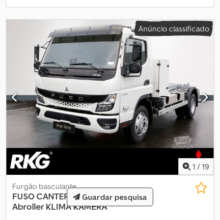
ruído * Placas / documentação em alemão * Certificado de
registro, parte II, preparado Outras características * Consoles de
carroceria no quadro do veículo * Porta-placa dianteiro * Série
Anúncio classificado
Canter 469 * Baterias, 2 x 12 V/100 Ah, livres de manutenção,
reforçadas * MOSOLF, pré-instalação para sistema de pedágio *
Suporte de espelho médio incl. espelho grande angular * Cabine
simples, categoria de veículo N2 * Aviso de ré * Proteção para
sistema de escape * Tomada de força lateral para transmissão,
200 Nm para bomba hidráulica * 7,5t * .,129 kW * Euro VI OBD Step
E GSR * Configuração do motor, EURO VI OBD Step E *
Suspensão do eixo dianteiro, rigidez reduzida * Aro de aço 17.5 x
6.00 * Banco do motorista com suspensão de conforto,
suspensão horizontal * Revestimento do banco, kit, Alcantara,
DESIGN cabine C * Suporte e instalação para controle manual *
FUSO Canter Y4 ---- Sujeito a erros e venda prévia
1
/
19
Furgão basculante
FUSO
CANTER 7C18 3400 UNSINN
Guardar pesquisa
Abroller KLIMA KAMERA