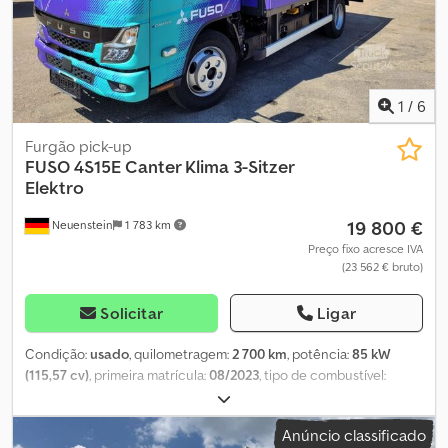
1
/
6
Furgão pick-up
FUSO
4S15E Canter Klima 3-Sitzer
Elektro
19 800 €
Neuenstein
1 783 km
Preço fixo acresce IVA
(23 562 € bruto)
Solicitar
Ligar
Condição:
usado
, quilometragem:
2 700 km
, potência:
85 kW
(115,57 cv)
, primeira matrícula:
08/2023
, tipo de combustível:
elétrico
, peso total:
4 250 kg
, próxima inspeção (TÜV):
04/2027
,
cor:
azul
, tipo de engrenagem:
automático
, número de lugares:
3
,
Anúncio classificado
volume do espaço de carga:
3 m³
, comprimento do espaço de