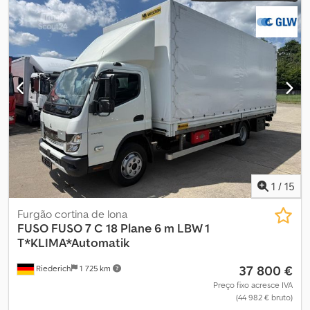
carga:
4 025 mm
, largura do espaço de carga:
2 050 mm
, altura do
espaço de carga:
400 mm
, Equipamento:
ar condicionado
, *
20010 – Código de identificação para consultas telefónicas *
Elétrico * Airbag, espelhos aquecidos, rádio, aquecimento dos
bancos, para-brisas aquecido, volante aquecido, 3 lugares,
transmissão automática, ar condicionado, protetor solar, câmara
de marcha-atrás * Carroçaria SCATTALONI * Dimensão dos
pneus: 205/75R17,5 ----o nosso endereço de e-mail:
Dcodpfjztibuox Apisk o nosso serviço para si: - Obtenção de
matrículas temporárias ou de importação -
Transporte/entrega em toda a União Europeia - Despacho
aduaneiro de veículos para países terceiros WhatsApp para
inglês, alemão, russo e outros idiomas:
1
/
15
Furgão cortina de lona
FUSO
FUSO 7 C 18 Plane 6 m LBW 1
T*KLIMA*Automatik
37 800 €
Riederich
1 725 km
Preço fixo acresce IVA
(44 982 € bruto)