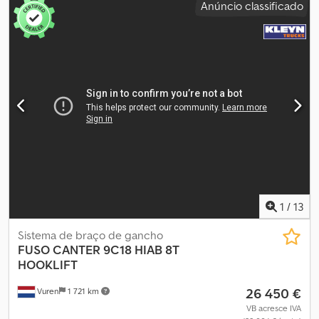
Anúncio classificado
m³
, comprimento do espaço de carga:
3 250 mm
, largura do
espaço de carga:
2 045 mm
, altura do espaço de carga:
400 mm
,
Equipamento:
ar condicionado
, * 10974 - ID para contactos
telefónicos * Cabine dupla, 6 lugares * Airbag, caixa de
velocidades manual de 5 velocidades, rádio, ar condicionado,
engate de reboque com bola e gancho intercambiáveis, espelhos
retrovisores aquecidos, banco do condutor com suspensão e
apoio de braço * Dimensão dos pneus: 195/75R16C ----o nosso
endereço de e-mail: o nosso serviço para si: Dcsdpfx Apszr
Dgveiek - Obtenção de matrículas temporárias ou de
matrícula alfandegária - Transporte/entrega em toda a União
Europeia - Despacho aduaneiro de veículos para países
terceiros Whatsapp para inglês, alemão, russo e outros idiomas:
1
/
13
Sistema de braço de gancho
FUSO
CANTER 9C18 HIAB 8T
HOOKLIFT
26 450 €
Vuren
1 721 km
VB acresce IVA