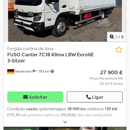
nosso endereço de e-mail: O nosso serviço para si: -
Obtenção de matrículas temporárias ou de exportação -
Transporte/Entrega em toda a União Europeia -
Desalfandegamento de veículos para países terceiros Dodpfxjztic
So Apisck Whatsapp para inglês, alemão, russo e outros idiomas:
1
/
9
Furgão cortina de lona
FUSO
Canter 7C18 Klima LBW Euro6E
3-Sitzer
27 900 €
Neuenstein
1 783 km
Preço fixo acresce IVA
(33 201 € bruto)
Solicitar
Ligar
Condição:
usado
, quilometragem:
38 000 km
, potência:
129 kW
(175,39 cv)
, primeira matrícula:
05/2024
, tipo de combustível:
diesel
, peso total:
7 490 kg
, cor:
branco
, tipo de engrenagem:
automático
, número de lugares:
3
, volume do espaço de carga:
37