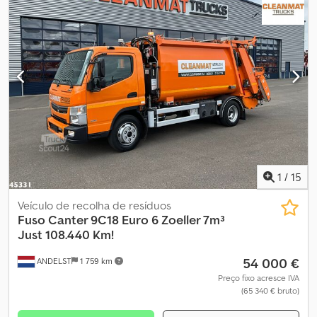
1
/
15
Veículo de recolha de resíduos
Fuso
Canter 9C18 Euro 6 Zoeller 7m³
Just 108.440 Km!
54 000 €
ANDELST
1 759 km
Preço fixo acresce IVA
(65 340 € bruto)