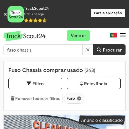
TruckScout24
Para a aplicação
Grátis na loja
Vender
Procurar
Fuso Chassis comprar usado
(243)
Filtro
Relevância
Fuso
Remover todos os filtros
Anúncio classificado