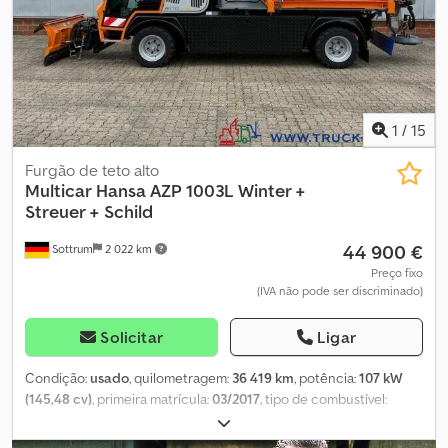
1
/
15
Furgão de teto alto
Multicar
Hansa AZP 1003L Winter +
Streuer + Schild
44 900 €
Sottrum
2 022 km
Preço fixo
(IVA não pode ser discriminado)
Solicitar
Ligar
Condição:
usado
, quilometragem:
36 419 km
, potência:
107 kW
(145,48 cv)
, primeira matrícula:
03/2017
, tipo de combustível:
diesel
, peso em vazio:
2 900 kg
, peso máximo de carga:
4 100 kg
,
peso total:
7 000 kg
, configuração de eixo:
4x4
, distância entre