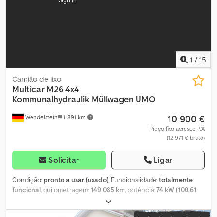
Oferta não vinculativa – sujeito a alterações e venda intermédia –
venda exclui qualquer garantia – todas as informações sem
garantia! Dodsy D Rt Ajpfx Aafock
1
/
15
Camião de lixo
Multicar
M26 4x4
Kommunalhydraulik Müllwagen UMO
10 900 €
Wendelstein
1 891 km
Preço fixo acresce IVA
(12 971 € bruto)
Solicitar
Ligar
Condição:
pronto a usar (usado)
, Funcionalidade:
totalmente
funcional
, quilometragem:
149 085 km
, potência:
74 kW (100,61
cv)
, primeira matrícula:
10/2007
, tipo de combustível:
diesel
, peso
em vazio:
2 490 kg
, peso total:
4 300 kg
, configuração de eixo:
4x4
,