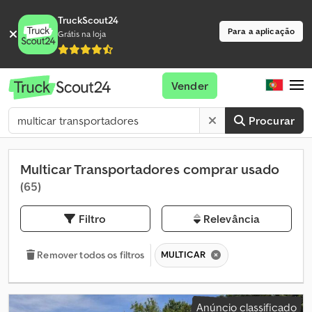
TruckScout24
Para a aplicação
Grátis na loja
Vender
Procurar
Multicar Transportadores comprar usado
(65)
Filtro
Relevância
MULTICAR
Remover todos os filtros
Anúncio classificado