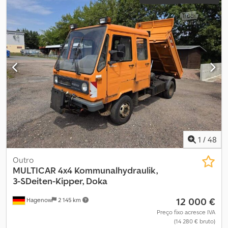
1
/
48
Outro
MULTICAR
4x4 Kommunalhydraulik,
3-SDeiten-Kipper, Doka
12 000 €
Hagenow
2 145 km
Preço fixo acresce IVA
(14 280 € bruto)