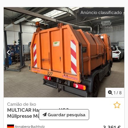
regulares sempre foram realizadas. Quilometragem: 75.000 km
Inspeção técnica (TÜV) e emissões (AU) novas na venda.
Anúncio classificado
1
/
8
Camião de lixo
MULTICAR
Hagemann HG3
Guardar pesquisa
Müllpresse Müllsammelaufbau
3 361 €
Annaberg-Buchholz