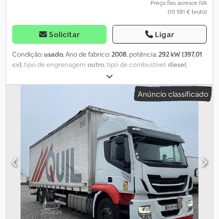
Preço fixo acresce IVA
(10 591 € bruto)
Solicitar
Ligar
Condição:
usado
, Ano de fabrico:
2008
, potência:
292 kW (397,01
cv)
, tipo de engrenagem:
outro
, tipo de combustível:
diesel
,
primeira matrícula:
01/2008
, cor:
preto
, quilometragem:
1 001 km
,
cabina do condutor:
outro
, classe de emissão:
Euro 3
, Localização
Anúncio classificado
do veículo: Bovenden, selo ambiental amarelo Motor completo
Iveco Stralis com acessórios acoplados. Csdpfxovhiaws Ab Ejrf
Número do motor: HG 5397 O motor possui aproximadamente
2.000 horas de funcionamento! INFORMAÇÕES SOBRE OS
ACESSÓRIOS SEM GARANTIA; alterações, venda prévia e erros
reservados!