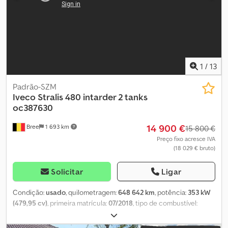
1
/
13
Padrão-SZM
Iveco
Stralis 480 intarder 2 tanks
oc387630
14 900 €
Bree
1 693 km
15 800 €
Preço fixo acresce IVA
(18 029 € bruto)
Solicitar
Ligar
Condição:
usado
, quilometragem:
648 642 km
, potência:
353 kW
(479,95 cv)
, primeira matrícula:
07/2018
, tipo de combustível:
diesel
, tamanho do pneu:
385/65R22.5
, estado dos pneus:
25
percentagem
, configuração de eixo:
4x2
, distância entre eixos: