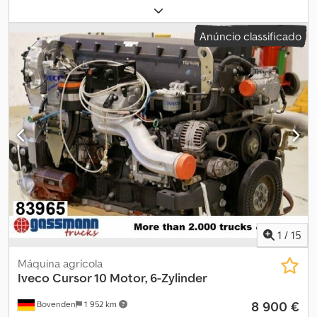
diesel
, peso total:
28 000 kg
, configuração de eixo:
3 eixos
,
próxima inspeção (TÜV):
08/2026
, cor:
branco
, tipo de
Anúncio classificado
engrenagem:
automático
, classe de emissão:
Euro 6
, largura total:
2 550 mm
, altura total:
3 500 mm
, Equipamento:
ABS, ar
condicionado, filtro de partículas, programa eletrónico de
estabilidade (ESP)
, Iveco AS260Z X570, apenas 280.800 km, nova
inspeção, pneus parcialmente novos, novo filtro de partículas,
bom estado, único proprietário, veículo alemão, 570 CV. X Way
com hidráulica basculante Bordmatik à esquerda. Venda apenas
para comerciantes e profissionais do setor. Sem responsabilidade
por erros ortográficos ou de anúncio. Cjdpfxsv Uuxle Ab Eorf
Todas as informações sem garantia. Sujeito a venda prévia.
1
/
15
Máquina agrícola
Iveco
Cursor 10 Motor, 6-Zylinder
8 900 €
Bovenden
1 952 km