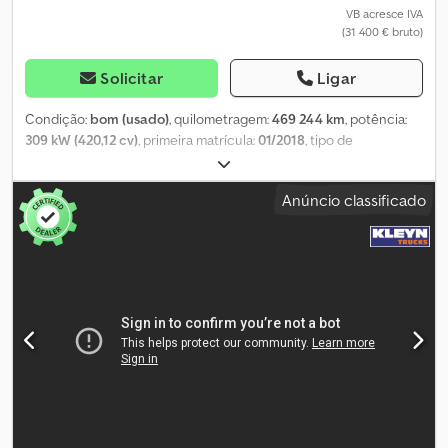
19.900,- Euros + 19% IVA Para mais informações, entre em contato
VB acresce IVA
(31 400 € bruto)
pelos seguintes números de telefone: * Falamos: alemão, inglês,
francês e ???? Reservamo-nos o direito a erros, falhas de
digitação e venda prévia.
Solicitar
Ligar
Condição:
bom (usado)
, quilometragem:
469 244 km
, potência:
309 kW (420,12 cv)
, primeira matrícula:
01/2018
, tipo de
combustível:
diesel
, tamanho do pneu:
315/70R22,5
, configuração
de eixo:
6x2
, distância entre eixos:
4 800 mm
, combustível:
diesel
,
Anúncio classificado
travões:
retardador
, cor:
branco
, cabina do condutor:
cabina-
cama
, tipo de engrenagem:
automático
, número de velocidades:
12
, classe de emissão:
Euro 6
, suspensão:
ar
, comprimento total:
10 100 mm
, largura total:
2 550 mm
, altura total:
4 040 mm
, Ano de
fabrico:
2018
, Equipamento:
ABS, Bluetooth, acoplamento de
reboque, aquecedor de assento, aquecedor estacionário, ar
condicionado, ar condicionado de estacionamento, controlo
de tração, controlo de velocidade de cruzeiro, espelho
retrovisor elétrico, fecho centralizado, regulação eléctrica dos
vidros, retardador
, = Outras opções e acessórios = - Espelhos
aquecidos - Tacógrafo digital - Registrador de viagem (dispositivo
de controle) - Fixo - Lâmpada halógena Crsdpoy Ecifofx Ab Ejf -