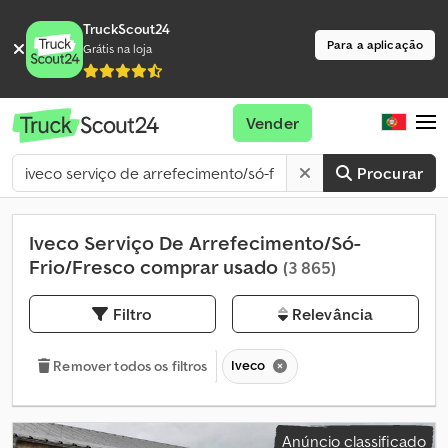
TruckScout24
Para a aplicação
Grátis na loja
Vender
Procurar
Iveco Serviço De Arrefecimento/Só-
Frio/Fresco comprar usado
(3 865)
Filtro
Relevância
Iveco
Remover todos os filtros
Anúncio classificado