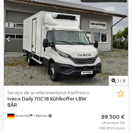
1
/
8
Serviço de arrefecimento/só-frio/fresco
Iveco
Daily 70C18 Kühlkoffer LBW
BÄR
89 500 €
Kirchroth
1 960 km
VB acresce IVA
(106 505 € bruto)