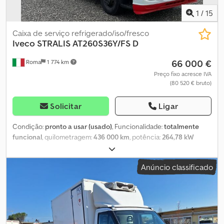
1
/
15
Caixa de serviço refrigerado/iso/fresco
Iveco
STRALIS AT260S36Y/FS D
66 000 €
Roma
1 774 km
Preço fixo acresce IVA
(80 520 € bruto)
Solicitar
Ligar
Condição:
pronto a usar (usado)
, Funcionalidade:
totalmente
funcional
, quilometragem:
436 000 km
, potência:
264,78 kW
(360,00 cv)
, primeira matrícula:
05/2017
, tipo de combustível:
diesel
, peso máximo de carga:
138 000 kg
, peso total:
26 000 kg
,
Anúncio classificado
tamanho do pneu:
315/80r22.5
, configuração de eixo:
6x4
,
distância entre eixos:
6 050 mm
, combustível:
diesel
, travões:
travão de motor
, cor:
branco
, cabina do condutor:
cabina-cama
,
tipo de engrenagem:
automático
, classe de emissão:
Euro 6
,
suspensão:
ar
, comprimento do espaço de carga:
9 250 mm
,
largura do espaço de carga:
2 450 mm
, altura do espaço de