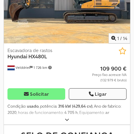
1
/
14
Escavadora de rastos
Hyundai
HX480L
109 900 €
Velddriel
1 726 km
Preço fixo acresce IVA
(132 979 € bruto)
Solicitar
Ligar
Condição:
usado
, potência:
316 kW (429,64 cv)
, Ano de fabrico:
2020
, horas de funcionamento:
4 705 h
, Equipamento:
ar
condicionado
, = Outras opções e acessórios = - Sistema AdBlue
= Notas = Escavadora Hyundai HX480L usada – 2020 – À venda na
BIG Machinery Esta escavadora Hyundai HX480L está agora