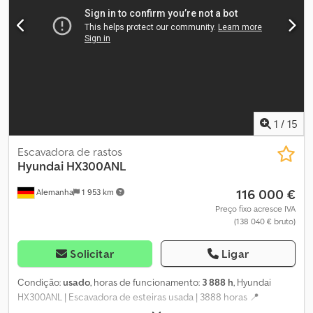
Gostaria de ver a inspeção completa, fotos adicionais ou um
vídeo? Dica: A referência "41077 Equippo" é frequentemente
utilizada ao procurar mais detalhes online. 💡 Por que esta
máquina e o nosso serviço se destacam: ✔ Inspeção completa
realizada por profissionais ✔ Entrega no local de trabalho
disponível ✔ Garantia de reembolso ✔ Opções de pagamento
seguras e flexíveis Dsdpfozrn Dfex Ac Nswa 🔄 Está a considerar
outras opções de equipamento? Oferecemos ferramentas e
recursos úteis para todos os proprietários e operadores de
1
/
15
equipamentos, facilmente acessíveis na nossa plataforma.
Escavadora de rastos
Hyundai
HX300ANL
116 000 €
Alemanha
1 953 km
Preço fixo acresce IVA
(138 040 € bruto)
Solicitar
Ligar
Condição:
usado
, horas de funcionamento:
3 888 h
, Hyundai
HX300ANL | Escavadora de esteiras usada | 3888 horas 📍
Localização: Alemanha 🚛 Entrega disponível no seu destino –