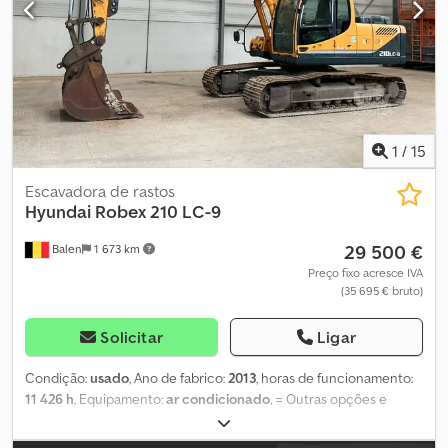
preciso da rotação Controlo da direção por joystick Sistema de
fixação para garra oscilante Controlo de movimento para frente e
para trás no joystick Banco do condutor com suspensão
pneumática Aprovação STVZO (regulamentação alemã para
veículos rodoviários) Caixas de ferramentas em ambos os lados
Rádio, Bluetooth Sem sistema de mudança rápida e caçambas
1
/
15
Escavadora de rastos
Hyundai
Robex 210 LC-9
29 500 €
Balen
1 673 km
Preço fixo acresce IVA
(35 695 € bruto)
Solicitar
Ligar
Condição:
usado
, Ano de fabrico:
2013
, horas de funcionamento:
11 426 h
, Equipamento:
ar condicionado
, = Outras opções e
acessórios = - Engate rápido automático/hidráulico Dodpfxjzrr N
Es Ac Nowa - Balde padrão para escavação = Mais informações =