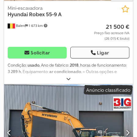
Mini-escavadora
Hyundai
Robex 55-9 A
21 500 €
Balen
1 673 km
Preço fixo acresce IVA
(26 015 € bruto)
Solicitar
Ligar
Condição:
usado
, Ano de fabrico:
2018
, horas de funcionamento:
3 289 h
, Equipamento:
ar condicionado
, = Outras opções e
acessórios = - Sistema hidráulico para martelo/tesoura - Lâmina
niveladora - Sistema de fixação rápida - Pá padrão
Anúncio classificado
Dwedszrgucspfx Ac Nja = Mais informações = Tipo de tração:
Esteiras Peso em ordem de marcha: 5.550 kg Contacte Geert
Geuens para obter informações adicionais.