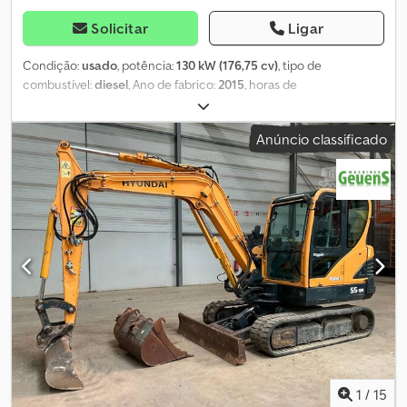
Solicitar
Ligar
Condição:
usado
, potência:
130 kW (176,75 cv)
, tipo de
combustível:
diesel
, Ano de fabrico:
2015
, horas de
funcionamento:
12 419 h
, Hyundai HL 730-9A. Ano: 2015. Horas:
12.419. Peso: 10.500 kg. Máquina com certificação CE. 130 KW. 3ª
Anúncio classificado
função hidráulica. 40 km/h. Câmera. Ar condicionado. Joystick. 1
caçamba. Pneus: 17.5R25, 30% de desgaste. Máquina alemã! Nº de
identificação: 85. Os Termos e Condições Gerais da Heinhuis são
aplicáveis a todos os anúncios, ofertas e orçamentos da Heinhuis,
a todos os acordos celebrados pela Heinhuis e às negociações
que os antecedem. Qualquer forma de resposta implica a
aceitação da aplicabilidade dos Termos e Condições Gerais da
Heinhuis e a declaração de que o utilizador tomou
conhecimento destes Termos e Condições Gerais. Os nossos
preços são preços de exportação líquidos. = Mais informações =
Ano de fabricação: 2015 Peso em vazio: 10.500 kg Certificação CE:
sim Número de referência: 85 Djdpfx Ajztrgmoc Nowa =
Informações da empresa = Para mais informações:
1
/
15