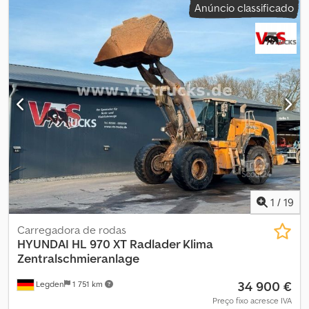
Anúncio classificado
Equipamento:
ar condicionado, cabina
, Carregadora Articulada
Hyundai HL940A / ano 2021 / peso 13,5t ano de fabricação: 2021
horímetro: 8.400 horas peso operacional: 13.500 kg potência: 158
CV motor Cummins de 6 cilindros rádio ar-condicionado controle
por joystick bloqueio do diferencial tração 4×4 transmissão de 4
velocidades balança função de flutuação da caçamba
Dwsdpfozrfvxex Ac Nsa linhas hidráulicas adicionais altura máxima
de elevação da caçamba: 370 cm capacidade da caçamba: 2,5 m³
A máquina foi adquirida e revisada no centro de serviço Hyundai.
100% livre de acidentes Estado técnico e visual perfeito. Usada
por apenas 1 proprietário desde nova.
1
/
19
Carregadora de rodas
HYUNDAI
HL 970 XT Radlader Klima
Zentralschmieranlage
34 900 €
Legden
1 751 km
Preço fixo acresce IVA