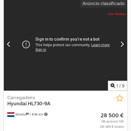
Anúncio classificado
Peso em vazio: 22.250 kg Para mais informações, entre em contato
com Geert Geuens.
1
/
9
Carregadeira
Hyundai
HL730-9A
28 500 €
Almelo
1 836 km
VB acresce IVA
(34 485 € bruto)