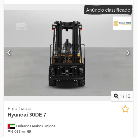
Acsvhk Szo Newa Equipamento: Lavadora de alta pressão a
Anúncio classificado
gasolina Hyundai INFORMAÇÕES SOBRE ACESSÓRIOS SEM
GARANTIA, sujeitas a alterações, venda prévia e erros reservados!
1
/
10
Empilhador
Hyundai
30DE-7
Emirados Árabes Unidos
6 038 km