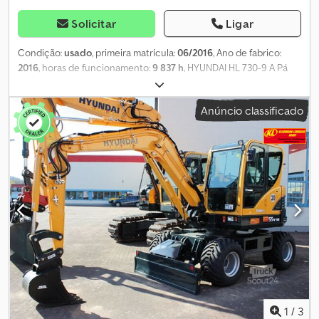
Solicitar
Ligar
Condição:
usado
, primeira matrícula:
06/2016
, Ano de fabrico:
2016
, horas de funcionamento:
9 837 h
, HYUNDAI HL 730-9 A Pá
carregadora com balde de mulching e basculante, ar
condicionado automático • Tração nas quatro rodas (ALLRAD) •
Anúncio classificado
Ano de fabrico: 2016 • Horas de funcionamento: 9.835 • aprox.
27.000 km Equipamentos acopláveis: • Balde de mulching / balde
basculante • Volume do balde: 2 m³ • Potência (kW / CV): 100 / 136 •
Peso operacional: 10.500 kg • Peso bruto permitido: 15.500 kg •
Última inspeção de segurança: 14.11.2022 Outros equipamentos:
Dsdpjwmpfpjfx Ac Newa • Ar condicionado automático • Câmara
de marcha-atrás • Rádio CD • Banco conforto • Caixa automática /
transmissão conversor de torque - Máquina alemã, sempre
mantida / todas as manutenções em oficina especializada!! -
Único proprietário! - Pronta para uso! Sujeito a erros e venda
prévia!
1
/
3