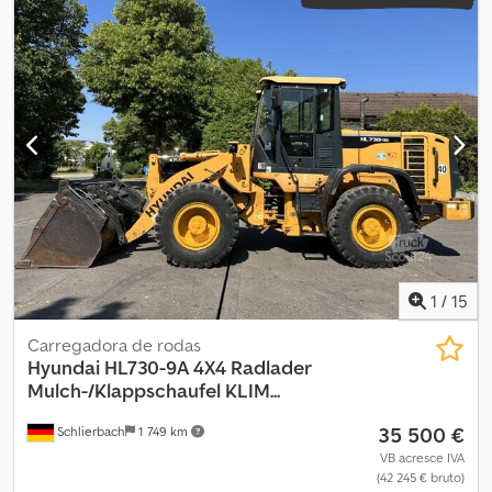
1
/
15
Carregadora de rodas
Hyundai
HL730-9A 4X4 Radlader
Mulch-/Klappschaufel KLIM...
35 500 €
Schlierbach
1 749 km
VB acresce IVA
(42 245 € bruto)