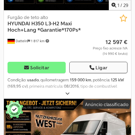
Tambor
1
/
29
Furgão de teto alto
HYUNDAI
H350 L3-H2 Maxi
Hoch+Lang *Garantie*170Ps*
12 597 €
Datteln
1 817 km
Preço fixo acresce IVA
(14 990 € bruto)
Solicitar
Ligar
Condição:
usado
, quilometragem:
159 000 km
, potência:
125 kW
(169,95 cv)
, primeira matrícula:
08/2016
, tipo de combustível:
diesel
, peso total:
3 500 kg
, cor:
branco
, tipo de engrenagem:
mecânico
, classe de emissão:
Euro 5
, número de lugares:
3
,
Anúncio classificado
comprimento total:
6 000 mm
, comprimento do espaço de carga:
3 800 mm
, Equipamento:
ABS, ar condicionado, fecho
centralizado, filtro de partículas, sistema de navegação
,
Compre online. Financiamento digital. Entrega em todo o país. ----
Converse agora pelo WhatsApp: Entre em contato com o nosso