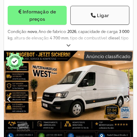
Informação de
Ligar
preços
Condição:
novo
, Ano de fabrico:
2026
, capacidade de carga:
3 000
kg
, altura de elevação:
4 700 mm
, tipo de combustível:
diesel
, tipo
de mastro:
triplex
, potência:
33 kW (44,87 cv)
, fabricante de
motores:
Mitsubishi
, altura total:
2 170 mm
, comprimento total:
Anúncio classificado
2 690 mm
, largura total:
1 220 mm
, cor:
amarelo
, = Opções e
acessórios adicionais = - Garfo para palete = Observações = País
de origem: China Cilindrada: 3.331 cc Dimensões: 2.690 x 1.220 x
2.170 mm Tipo de transmissão: Power Shift Tipo de mastro: TF470
Garfo: 1.200 mm Fabricante/Tipo de motor: Mitsubishi/SAS (Diesel)
Dimensão para transporte (C x L x A): 2.690 mm x 1.220 mm x 2.170
mm Origem do motor: Japão Banco: Sem suspensão Cinto de
segurança Deslocação lateral: Incluída Cabine: Proteção superior
Pneu: Simples Tipo: Pneumático MCV: 3-SPL Carriage: Estreito
(Simples) Luz de advertência: Estroboscópica Capacidade de
carga / Carga nominal: 3.000 kg Altura do mastro rebaixado: 2.190
mm Elevação livre: 1.010 mm Altura de elevação: 3.005 mm Raio de
viragem: 2.395 mm Dwjdpfx Ajy Tyk Noc Nea Freio de serviço: