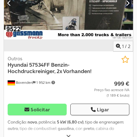
1
/
2
Outros
Hyundai
57534FF Benzin-
Hochdruckreiniger, 2x Vorhanden!
999 €
Bovenden
1 952 km
Preço fixo acresce IVA
(1 189 € bruto)
Solicitar
Ligar
Condição:
novo
, potência:
5 kW (6,80 cv)
, tipo de engrenagem:
outro
, tipo de combustível:
gasolina
, cor:
preto
, cabina do
condutor:
outro
, Localização do veículo: Bovenden, Dedpfx