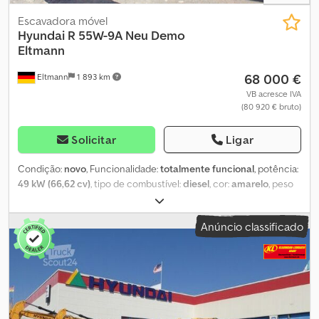
Escavadora móvel
Hyundai
R 55W-9A Neu Demo
Eltmann
68 000 €
Eltmann
1 893 km
VB acresce IVA
(80 920 € bruto)
Solicitar
Ligar
Condição:
novo
, Funcionalidade:
totalmente funcional
, potência:
49 kW (66,62 cv)
, tipo de combustível:
diesel
, cor:
amarelo
, peso
total:
5 500 kg
, peso operacional:
5 500 kg
, tamanho do pneu:
12.0 x 16.5 12 PR
, estado dos pneus:
100 percentagem
,
Anúncio classificado
configuração de eixo:
4x4
, primeira matrícula:
04/2024
, próxima
inspeção (TÜV):
06/2025
, classe de emissão:
Euro 5
, Ano de
fabrico:
2023
, horas de funcionamento:
10 h
, número da
máquina/veículo:
CE0000596
, Equipamento:
Verificação de
segurança UVV, ar condicionado, cabina, faróis adicionais,
filtro de partículas, hidráulica, hidráulica do gripper, martelo
hidráulico, protetor de cabeça
, Motor Yanmar 4TNV98C Estágio