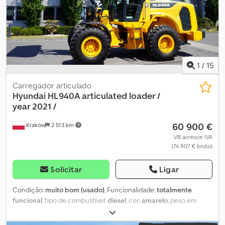
€850 - Sistema de lubrificação central Beka-Max: €3.145 -
Tubulação para engate rápido hidráulico: €425 Pacote de
caçambas Normal MS-03: €4.390 - 1x acoplador rápido - 2x
caçambas para vala SB à escolha - 1x caçamba de limpeza de
valeta Todos os preços são acrescidos de 19% de IVA. Sujeito a
alterações, erros, omissões e venda prévia.
1
/
15
Carregador articulado
Hyundai
HL940A articulated loader /
year 2021 /
60 900 €
Kraków
2 513 km
VB acresce IVA
(74 907 € bruto)
Solicitar
Ligar
Condição:
muito bom (usado)
, Funcionalidade:
totalmente
funcional
, tipo de combustível:
diesel
, cor:
amarelo
, peso em
vazio:
13 500 kg
, altura de elevação:
3 700 mm
, configuração de
eixo:
4x4
, Ano de fabrico:
2021
, horas de funcionamento:
8 400 h
,