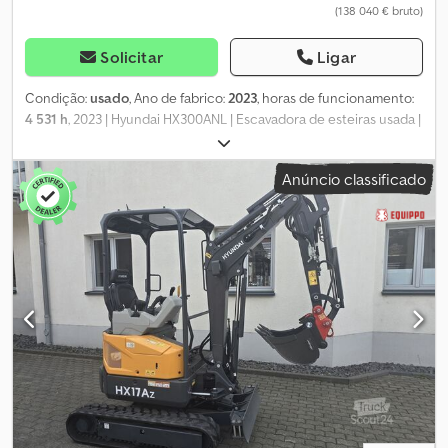
(138 040 € bruto)
Solicitar
Ligar
Condição:
usado
, Ano de fabrico:
2023
, horas de funcionamento:
4 531 h
, 2023 | Hyundai HX300ANL | Escavadora de esteiras usada |
4531 horas 📍Localização: Alemanha 🚛 Entrega disponível no seu
local – Utilize a nossa calculadora de frete para estimar os custos
Anúncio classificado
de transporte! 💰 Compre agora por 116.000 EUR ou faça uma
oferta. Pagamento na entrega disponível mediante uma taxa
acessível (sujeito a aprovação)* 👷‍♂️ Inspecionada por um perito
independente 64 pontos de inspeção, 55 aprovados ✅, 6
incompletos ℹ️, 3 itens a serem corrigidos ⚠️ 📌 Comentário do
inspetor: Funcionamento da escavadora, bomba hidráulica com
ruído, 2 vidros frontais partidos, sistema de transmissão ruidoso
(cubos de transmissão e roletes inferiores), a máquina necessita
de uma limpeza e manutenção completas, nível de óleo
hidráulico baixo, sistema de engate rápido com folga. 📄 Gostaria
de ver a inspeção completa, fotos adicionais ou um vídeo?
Djdpfxezrndxo Ac Nswa Dica: A referência "41099 Equippo" é
frequentemente utilizada ao procurar mais detalhes online. 💡