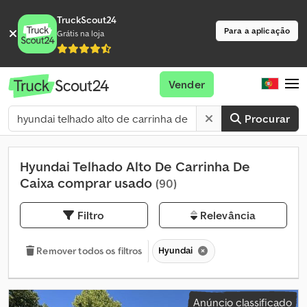
TruckScout24
Para a aplicação
Grátis na loja
Vender
Procurar
Hyundai Telhado Alto De Carrinha De
Caixa comprar usado
(90)
Filtro
Relevância
Hyundai
Remover todos os filtros
Anúncio classificado