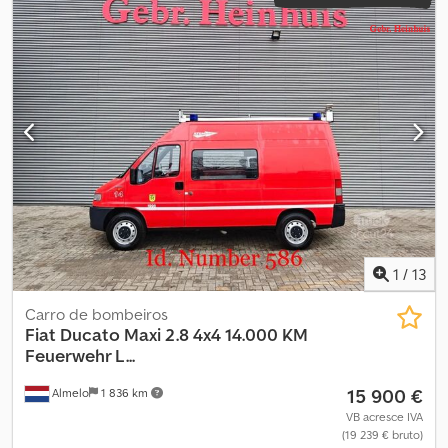
1
/
13
Carro de bombeiros
Fiat
Ducato Maxi 2.8 4x4 14.000 KM
Feuerwehr L...
15 900 €
Almelo
1 836 km
VB acresce IVA
(19 239 € bruto)