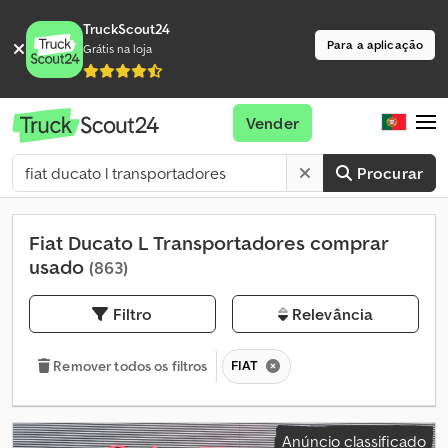
TruckScout24
Para a aplicação
Grátis na loja
Vender
Procurar
Fiat Ducato L Transportadores comprar
usado
(863)
Filtro
Relevância
FIAT
Remover todos os filtros
Anúncio classificado