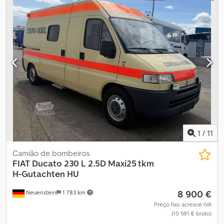
cruzeiro, faróis de nevoeiro, fecho centralizado, filtro de
partículas, programa eletrónico de estabilidade (ESP), registo
de automóvel, sistema de navegação
, 🚛 FIAT DUCATO KM0 –
CAÇAMBA CATTANEO 4200 MM 🚛 ✅ Matriculado em 2025 ✅
Motor 2.2 Multijet – 140 CV ✅ Veículo KM0 pronto para entrega ✅
Caçamba Cattaneo 4200 mm ✅ Ar-condicionado automático ✅
Câmera de ré ✅ Pack Techno Dodpfxozgcx Ts Afgokr ✅ Pack
Visibility ✅ Veículo Full Optional
1
/
11
Camião de bombeiros
FIAT
Ducato 230 L 2.5D Maxi25 tkm
H-Gutachten HU
8 900 €
Neuenstein
1 783 km
Preço fixo acresce IVA
(10 591 € bruto)