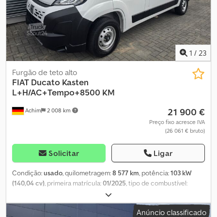
1
/
23
Furgão de teto alto
FIAT
Ducato Kasten
L+H/AC+Tempo+8500 KM
21 900 €
Achim
2 008 km
Preço fixo acresce IVA
(26 061 € bruto)
Solicitar
Ligar
Condição:
usado
, quilometragem:
8 577 km
, potência:
103 kW
(140,04 cv)
, primeira matrícula:
01/2025
, tipo de combustível:
diesel
, peso total:
3 500 kg
, próxima inspeção (TÜV):
01/2027
, cor:
branco
, tipo de engrenagem:
mecânico
, classe de emissão:
Euro
Anúncio classificado
6
, número de lugares:
3
, comprimento do espaço de carga:
2 970