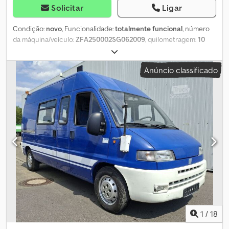
Solicitar
Ligar
Condição:
novo
, Funcionalidade:
totalmente funcional
, número
da máquina/veículo:
ZFA250002SG062009
, quilometragem:
10
km
, potência:
102,97 kW (140,00 cv)
, primeira matrícula:
12/2025
,
tipo de combustível:
diesel
, peso máximo de carga:
3 500 kg
,
Anúncio classificado
estado dos pneus:
100 percentagem
, combustível:
diesel
,
Emissões de CO₂:
184 g/km
, cor:
branco
, tipo de engrenagem:
automático
, número de velocidades:
8
, classe de emissão:
Euro 6
,
número de lugares:
3
, comprimento do espaço de carga:
3 160
mm
, altura do espaço de carga:
1 910 mm
, Ano de fabrico:
2025
,
Equipamento:
ABS, Android Auto, Apple CarPlay, Bluetooth,
Porta USB, ajuste de altura do assento do condutor, ar
condicionado, assistente de manutenção de faixa, assistente
de ângulo morto, computador de bordo, controlo de
velocidade de cruzeiro, câmara de marcha-atrás, espelho
retrovisor elétrico, faróis de nevoeiro, fecho centralizado,
histórico completo de manutenção, porta deslizante,
regulação eléctrica dos vidros, sistema de navegação
, Banco
com suspensão hidráulica. Dkedpfx Afozkkuqegsr
1
/
18