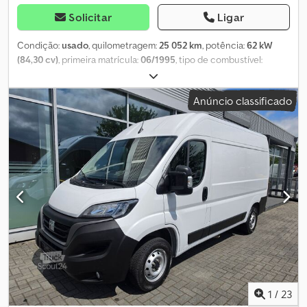
Solicitar
Ligar
Condição:
usado
, quilometragem:
25 052 km
, potência:
62 kW
(84,30 cv)
, primeira matrícula:
06/1995
, tipo de combustível:
diesel
, peso total:
3 500 kg
, cor:
bege
, tipo de engrenagem:
mecânico
, Equipamento:
aquecedor estacionário
, * 6010 – ID do
Anúncio classificado
veículo para consultas telefónicas * Inspeção técnica H – NOVA *
Caixa de velocidades manual de 5 velocidades * Motor a diesel
2.5D, 84 CV * Divisória com janela, porta de correr à direita, portas
traseiras * Aquecedor auxiliar / aquecimento para a cabine *
Homologação como veículo normal ----O nosso endereço de e-
mail: O nosso serviço para si: Dksdezh Amgspfx Afgsr -
Obtenção de matrículas provisórias ou de trânsito -
Transporte / entrega em toda a UE - Desalfandegamento de
veículos para países terceiros Whatsapp para inglês, alemão,
russo e outros idiomas:
1
/
23