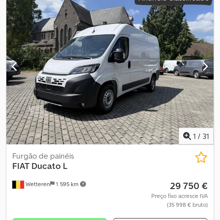
Afgor Estado técnico: muito bom Estado estético: muito bom
Danos: nenhum Garantia: Não Preço: Sob consulta IVA/Regime de
tributação diferenciada: IVA dedutível
1
/
31
Furgão de painéis
FIAT
Ducato L
29 750 €
Wetteren
1 595 km
Preço fixo acresce IVA
(35 998 € bruto)