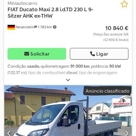
Miniautocarro
FIAT
Ducato Maxi 2.8 i.d.TD 230 L 9-
Sitzer AHK ex-THW
10 840 €
Neuenstein
1 783 km
Preço fixo acresce IVA
(12 900 € bruto)
Solicitar
Ligar
Condição:
usado
, quilometragem:
91 000 km
, potência:
90 kW
(122,37 cv)
, tipo de combustível:
diesel
, tipo de engrenagem:
mecânico
, peso total:
3 500 kg
, primeira matrícula:
02/2000
,
classe de emissão:
euro1
, cor:
azul
, número de lugares:
9
,
Anúncio classificado
Equipamento:
aquecedor estacionário
, * 8574 – Identificação do
veículo para consultas telefónicas * Veículo ex-THW, veículo
especial de proteção civil * 9 lugares, teto alto, versão maxi
alongada * Motor 2.8l JTD, 122 CV * Caixa de velocidades manual
de 5 velocidades, 9 lugares (3+3+3), mesa dobrável, aquecimento
estacionário, vidros elétricos, espelhos elétricos ajustáveis, porta
de correr à direita, grade de separação do compartimento de