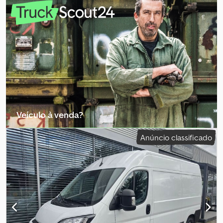
veículo para consultas telefónicas * Inspeção técnica H – NOVA *
Caixa de velocidades manual de 5 velocidades * Motor a diesel
2.5D, 84 CV * Divisória com janela, porta de correr à direita, portas
traseiras * Aquecedor auxiliar / aquecimento para a cabine
Dkjdpfxjzc T Hns Afgjr * Homologação como veículo normal ----O
nosso endereço de e-mail: O nosso serviço para si: -
Obtenção de matrículas provisórias ou de trânsito -
Transporte / entrega em toda a UE - Desalfandegamento de
veículos para países terceiros Whatsapp para inglês, alemão,
russo e outros idiomas:
Veículo à venda?
Criar anúncio
Anúncio classificado