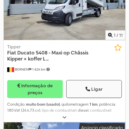
1
/
11
Tipper
Fiat
Ducato 5408 - Maxi op Châssis
Kipper + koffer L...
BORNEM
1 624 km
Informação de
Ligar
preços
Condição:
muito bom (usado)
, quilometragem:
1 km
, potência:
180 kW (244,73 cv)
, tipo de combustível:
diesel
, combustível:
diesel
, cor:
branco
, tipo de engrenagem:
mecânico
, número de
velocidades:
6
, número de lugares:
3
, Ano de fabrico:
2026
,
Anúncio classificado
Número de portas: 2 Classe de emissões: Euro 0 Dkodpfxezliy Is