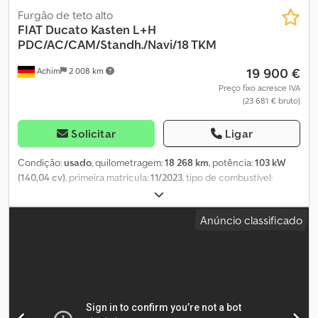
Furgão de teto alto
FIAT
Ducato Kasten L+H
PDC/AC/CAM/Standh./Navi/18 TKM
19 900 €
Achim
2 008 km
Preço fixo acresce IVA
(23 681 € bruto)
Solicitar
Ligar
Condição:
usado
, quilometragem:
18 268 km
, potência:
103 kW
(140,04 cv)
, primeira matrícula:
11/2023
, tipo de combustível:
diesel
, peso total:
3 500 kg
, próxima inspeção (TÜV):
12/2027
, cor:
branco
, tipo de engrenagem:
mecânico
, classe de emissão:
Euro
Anúncio classificado
6
, número de lugares:
3
, comprimento do espaço de carga:
3 000
mm
, largura do espaço de carga:
1 850 mm
, altura do espaço de
carga:
1 900 mm
, Ano de fabrico:
2023
, Equipamento:
ABS,
aquecedor estacionário, fecho centralizado, filtro de
partículas, sistema de navegação
, Fiat Ducato Furgão, versão
longa e com teto alto Data da primeira matrícula: 30.11.2023
Distância entre eixos: longa + teto alto (não é a versão Maxi)