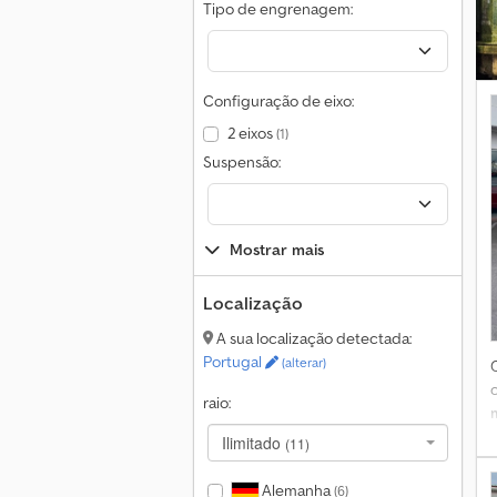
Tipo de engrenagem:
Configuração de eixo:
2 eixos
(1)
Suspensão:
Mostrar mais
Localização
A sua localização detectada:
Portugal
(alterar)
raio:
Ilimitado
(11)
Alemanha
(6)