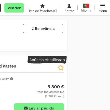
Vender
Idioma
Lista de favoritos
(0)
Entrar
Menu
Relevância
s
Anúncio classificado
i Kasten
 650 km
5 800 €
Preço fixo acresce IVA
(6 902 € bruto)
Enviar pedido