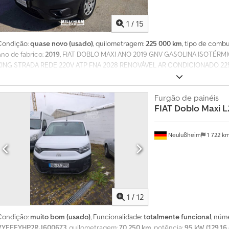
1
/
15
Condição:
quase novo (usado)
, quilometragem:
225 000 km
, tipo de combu
Ano de fabrico:
2019
, FIAT DOBLO MAXI ANO 2019 GNV GASOLINA ISOTÉ
KING STRADA REDE 220V ATP FNA 2028 RENOVÁVEL AR CONDICIONADO 22
DE 1 ANO POSSIBILIDADE DE FINANCIAMENTO Credpfewx Nq Asx Apnjf BEN
Furgão de painéis
FIAT
Doblo Maxi L
Neulußheim
1 722 k
1
/
12
Condição:
muito bom (usado)
, Funcionalidade:
totalmente funcional
, núm
VYFEFYHP2RJ600673
, quilometragem:
70 250 km
, potência:
95 kW (129,16 