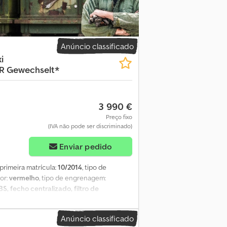
Anúncio classificado
i
R Gewechselt*
3 990 €
Preço fixo
(IVA não pode ser discriminado)
Enviar pedido
 primeira matrícula:
10/2014
, tipo de
cor:
vermelho
, tipo de engrenagem:
BS, fecho centralizado, filtro de
4/2027 * Troca da correia dentada aos
aseiro, pacote fumador, banco dianteiro
Anúncio classificado
geiro, airbag do motorista, espelhos