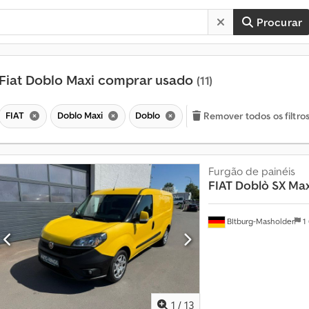
Procurar
Fiat Doblo Maxi comprar usado
(11)
FIAT
Doblo Maxi
Doblo
Remover todos os filtro
Furgão de painéis
FIAT
Doblò SX Max
BItburg-Masholder
1
M
a
i
s
d
1
/
13