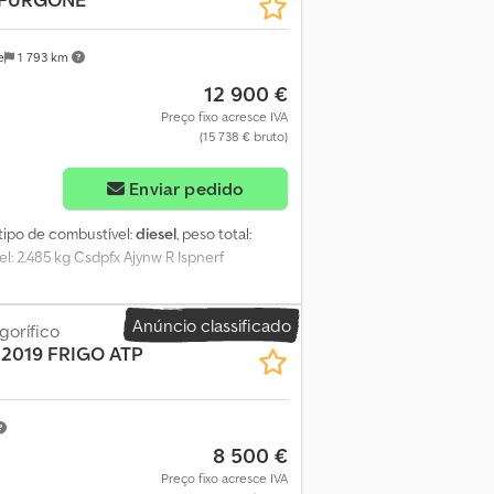
e
1 793 km
12 900 €
Preço fixo acresce IVA
(15 738 € bruto)
Enviar pedido
 tipo de combustível:
diesel
, peso total:
el: 2.485 kg Csdpfx Ajynw R Ispnerf
Anúncio classificado
gorífico
2019 FRIGO ATP
8 500 €
Preço fixo acresce IVA