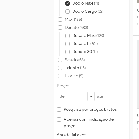
Doblo Maxi
(11)
Doblo Cargo
(22)
Maxi
(135)
Ducato
(483)
Ducato Maxi
(123)
a
a
Ducato L
(201)
Ducato 30
(11)
Scudo
(66)
Talento
(16)
Fiorino
(9)
Preço:
d
r
-
Pesquisa por preços brutos
Apenas com indicação de
preço
Ano de fabrico: