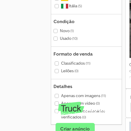
Itália
(5)
4
c
Condição
e
Novo
(1)
Usado
(10)
Formato de venda
Classificados
(11)
Leilões
(0)
Detalhes
Apenas com imagens
(11)
2
Apenas com vídeo
(0)
printer 316 Caminhões
Mercedes-Benz Sprinter 316
Apenas concessionários
Veículo à venda?
e
verificados
(0)
Criar anúncio