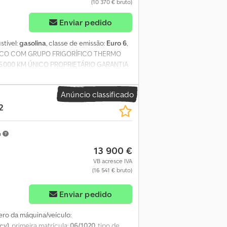
(10 370 € bruto)
Enviar pedido
stível:
gasolina
, classe de emissão:
Euro 6
,
RMICO COM GRUPO FRIGORÍFICO THERMO
5.000 KM ÚNICO PROPRIETÁRIO GARANTIA
ITO 3383844139 MICHELE 3394588233
Anúncio classificado
2
m
13 900 €
VB acresce IVA
(16 541 € bruto)
Enviar pedido
ero da máquina/veículo:
cv)
, primeira matrícula:
06/1020
, tipo de