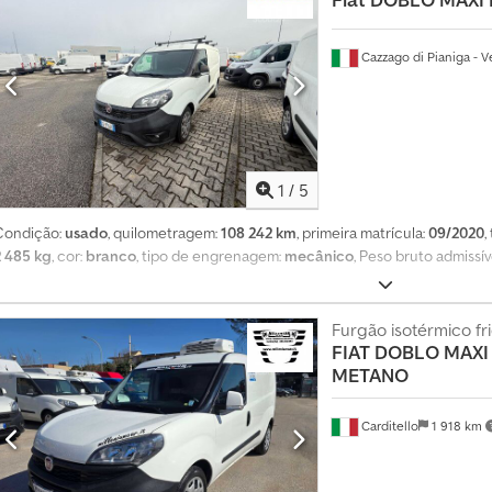
5
5
0
Cazzago di Pianiga - V
7
1
/
5
Condição:
usado
, quilometragem:
108 242 km
, primeira matrícula:
09/2020
,
2 485 kg
, cor:
branco
, tipo de engrenagem:
mecânico
, Peso bruto admissív
Furgão isotérmico fri
FIAT
DOBLO MAXI 
METANO
Carditello
1 918 km