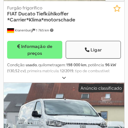
Furgão frigorífico
FIAT
Ducato Tiefkühlkoffer
*Carrier*Klima*motorschade
Kranenburg
1 765 km
Informação de
Ligar
preços
Condição:
usado
, quilometragem:
198 000 km
, potência:
96 kW
(130,52 cv)
, primeira matrícula:
12/2019
, tipo de combustível:
diesel
, peso total:
3 500 kg
, cor:
violeta
, tipo de engrenagem:
mecânico
, classe de emissão:
Euro 6
, número de lugares:
2
,
Anúncio classificado
volume do espaço de carga:
11 m³
, comprimento do espaço de
carga:
3 000 mm
, largura do espaço de carga:
1 900 mm
, altura do
espaço de carga:
2 050 mm
, Equipamento:
ar condicionado,
fecho centralizado, filtro de partículas, sofreu um acidente,
tração integral
, O veículo apresenta AVARIA NO MOTOR!!!
Equipamentos: direção assistida * Divisória * Fecho centralizado
Dsdpszkgpqsfx Ahhokr Climatização: ar condicionado Segurança: