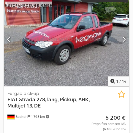
1
/
14
Furgão pick-up
FIAT
Strada 278, lang, Pickup, AHK,
Multijet 1,3, DE
5 200 €
Bocholt
1 793 km
Preço fixo acresce IVA
(6 188 € bruto)