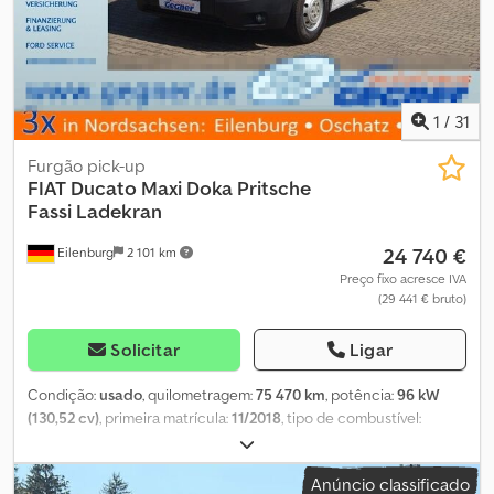
Compartimento de carga interno: C 5,52 x L 2,20 x A 2,40 metros
Carga útil: 2.100 kg Parte traseira rebaixável O veículo está em
excelente estado!
1
/
31
Furgão pick-up
FIAT
Ducato Maxi Doka Pritsche
Fassi Ladekran
24 740 €
Eilenburg
2 101 km
Preço fixo acresce IVA
(29 441 € bruto)
Solicitar
Ligar
Condição:
usado
, quilometragem:
75 470 km
, potência:
96 kW
(130,52 cv)
, primeira matrícula:
11/2018
, tipo de combustível:
diesel
, peso total:
3 500 kg
, cor:
branco
, tipo de engrenagem:
mecânico
, classe de emissão:
Euro 6
, número de lugares:
7
,
Anúncio classificado
Equipamento:
ABS, ar condicionado, fecho centralizado, filtro