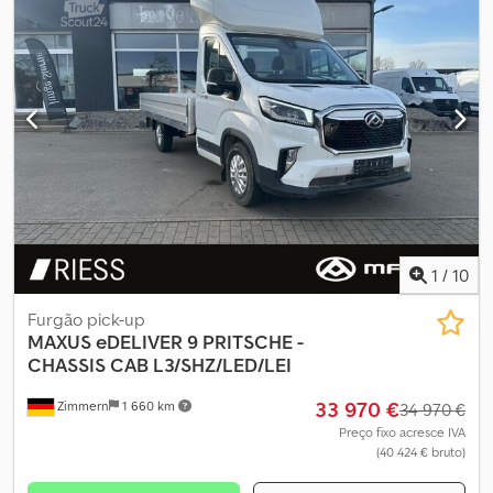
1
/
10
Furgão pick-up
MAXUS
eDELIVER 9 PRITSCHE -
CHASSIS CAB L3/SHZ/LED/LEI
33 970 €
Zimmern
1 660 km
34 970 €
Preço fixo acresce IVA
(40 424 € bruto)