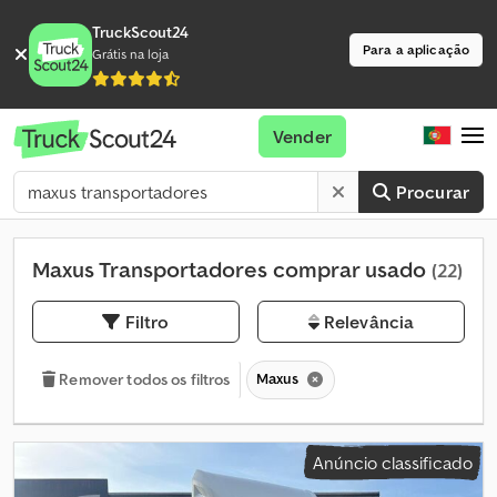
TruckScout24
Para a aplicação
Grátis na loja
Vender
Procurar
Maxus Transportadores comprar usado
(22)
Filtro
Relevância
Maxus
Remover todos os filtros
Anúncio classificado