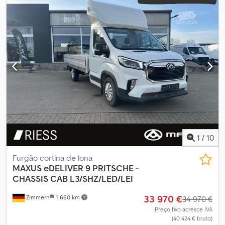
1
/
10
Furgão cortina de lona
MAXUS
eDELIVER 9 PRITSCHE -
CHASSIS CAB L3/SHZ/LED/LEI
33 970 €
Zimmern
1 660 km
34 970 €
Preço fixo acresce IVA
(40 424 € bruto)