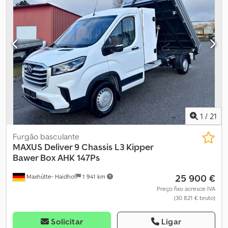
1
/
21
Furgão basculante
MAXUS
Deliver 9 Chassis L3 Kipper
Bawer Box AHK 147Ps
25 900 €
Maxhütte- Haidhof
1 941 km
Preço fixo acresce IVA
(30 821 € bruto)
Solicitar
Ligar