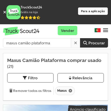
TruckScout24
Para a aplicação
Grátis na loja
Vender
Procurar
Maxus Camião Plataforma comprar usado
(21)
Filtro
Relevância
Maxus
Remover todos os filtros
Anúncio classificado