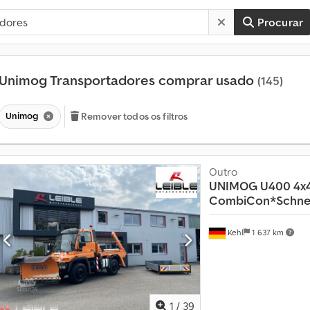
Procurar
Unimog Transportadores comprar usado
(145)
Unimog
Remover todos os filtros
Outro
UNIMOG
U400 4x
CombiCon*Schne
Kehl
1 637 km
1
/
39