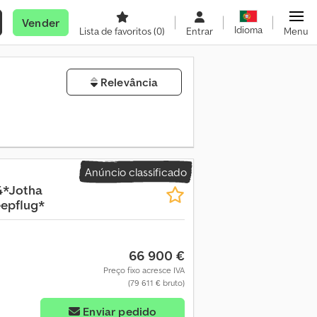
Vender
Idioma
Lista de favoritos
(0)
Entrar
Menu
Relevância
Anúncio classificado
4*Jotha
epflug*
66 900 €
Preço fixo acresce IVA
(79 611 € bruto)
Enviar pedido