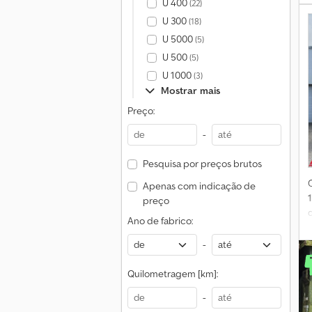
U 400
(22)
U 300
(18)
U 5000
(5)
U 500
(5)
e
U 1000
(3)
Mostrar mais
Preço:
-
Pesquisa por preços brutos
Apenas com indicação de
preço
Ano de fabrico:
-
Quilometragem [km]:
-
C