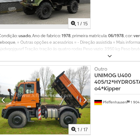
espec
1
/
15
Condição:
usado
, Ano de fabrico:
1978
, primeira matrícula:
06/1978
, cor:
ve
reboque
, = Outras opções e acessórios = - Direção assistida = Mais infor
jxdvqqjgusrf Tração: tração às quatro rodas Peso vazio: 3.950 kg Peso brut
Mercedes Benz Mercedes Benzstrasse 100 70372 Estugarda, DE
Outro
UNIMOG
U400
405/12*HYDROST
o4*Kipper
Pfeffenhausen
1 904
1
/
17