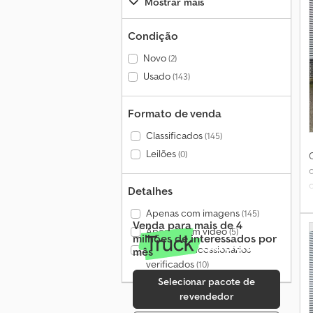
Mostrar mais
Condição
Novo
(2)
c
Usado
(143)
Formato de venda
Classificados
(145)
Leilões
(0)
Detalhes
Apenas com imagens
(145)
Venda para mais de 4
Apenas com vídeo
(5)
milhões de interessados por
Apenas concessionários
mês
verificados
(10)
t
Selecionar pacote de
revendedor