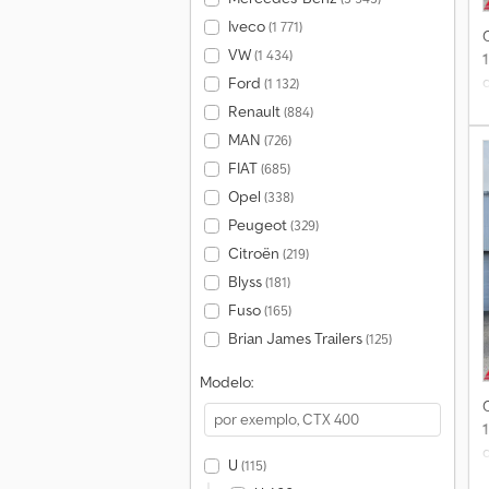
Iveco
(1 771)
VW
(1 434)
Ford
(1 132)
Renault
(884)
MAN
(726)
FIAT
(685)
Opel
(338)
e
Peugeot
(329)
Citroën
(219)
Blyss
(181)
Fuso
(165)
Brian James Trailers
(125)
Modelo:
U
(115)
c