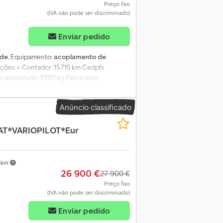
Preço fixo
(IVA não pode ser discriminado)
Enviar pedido
rde
, Equipamento:
acoplamento de
mações = Contador: 15.715 km Cedpfx
o autorizado: 3.950 kg Fabricante:
Anúncio classificado
AT*VARIOPILOT*Eur
 km
26 900 €
27 900 €
Preço fixo
(IVA não pode ser discriminado)
Enviar pedido