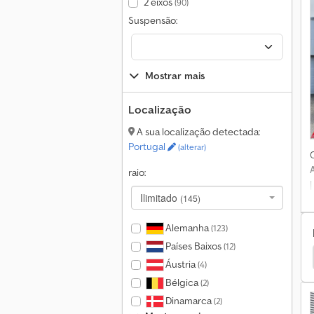
2 eixos
(90)
m
Suspensão:
e
Mostrar mais
Localização
A sua localização detectada:
Portugal
(alterar)
raio:
6
Ilimitado
(145)
S
Alemanha
(123)
Países Baixos
(12)
tros
Palfinger Caminhões
Palfinger Sideloader
Áustria
(4)
l
Bélgica
(2)
Dinamarca
(2)