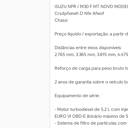
ISUZU NPR / M30 F MT NOVO MODE
Crsdpfxewh D Nfe Afwof
Chassi
Preço líquido / exportação: a partir d
Distâncias entre eixos disponíveis:
2.765 mm, 3.365 mm, 3.815 mm, 4.47
Reforço de carga para peso bruto tot
2 anos de garantia sobre o veículo b
Equipamento de série:
- Motor turbodiesel de 5,2 L com inj
EURO VI OBD-E (binário máximo de 5
- Sistema de filtro de partículas co