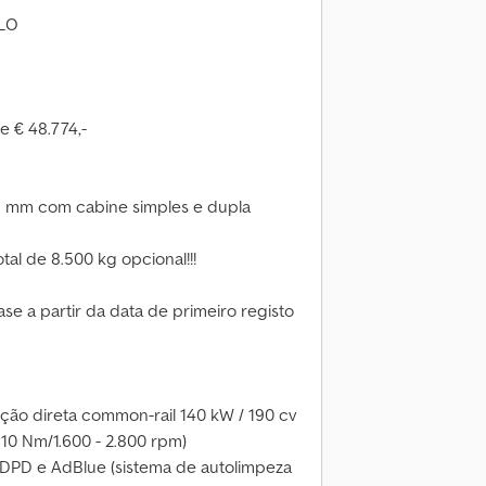
LO
e € 48.774,-
5 mm com cabine simples e dupla
al de 8.500 kg opcional!!!
ase a partir da data de primeiro registo
eção direta common-rail 140 kW / 190 cv
10 Nm/1.600 - 2.800 rpm)
m DPD e AdBlue (sistema de autolimpeza