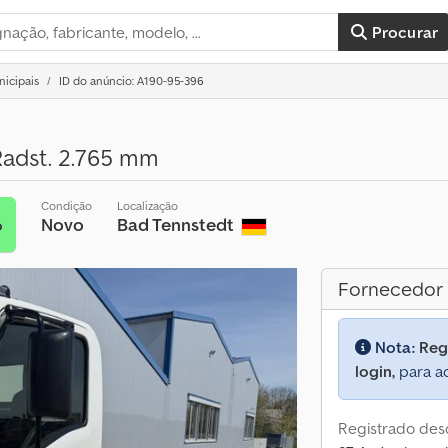
Procurar
icipais
ID do anúncio: A190-95-396
Radst. 2.765 mm
Condição
Localização
Novo
Bad Tennstedt
o
Fornecedor
Nota:
Reg
login,
para ac
Registrado des