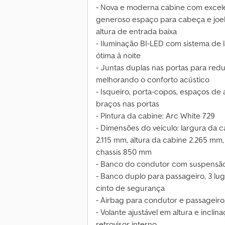
- Nova e moderna cabine com excel
generoso espaço para cabeça e joelh
altura de entrada baixa
- Iluminação BI-LED com sistema de l
ótima à noite
- Juntas duplas nas portas para reduz
melhorando o conforto acústico
- Isqueiro, porta-copos, espaços de 
braços nas portas
- Pintura da cabine: Arc White 729
- Dimensões do veículo: largura da c
2.115 mm, altura da cabine 2.265 mm,
chassis 850 mm
- Banco do condutor com suspensã
- Banco duplo para passageiro, 3 lu
cinto de segurança
- Airbag para condutor e passageiro
- Volante ajustável em altura e inclin
retrovisor interno