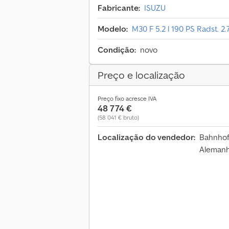
Fabricante:
ISUZU
Modelo:
M30 F 5.2 l 190 PS Radst. 
Condição:
novo
Preço e localização
Preço fixo acresce IVA
48 774 €
(58 041 € bruto)
Localização do vendedor:
Bahnhof
Aleman