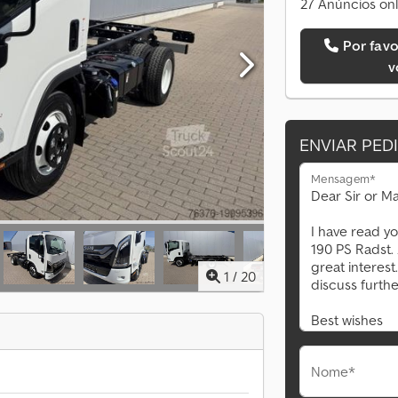
27 Anúncios onl
Por favor, ligue-me de
v
ENVIAR PED
Mensagem*
1
/
20
Nome*