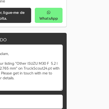
ine
olta.
WhatsApp
IDO