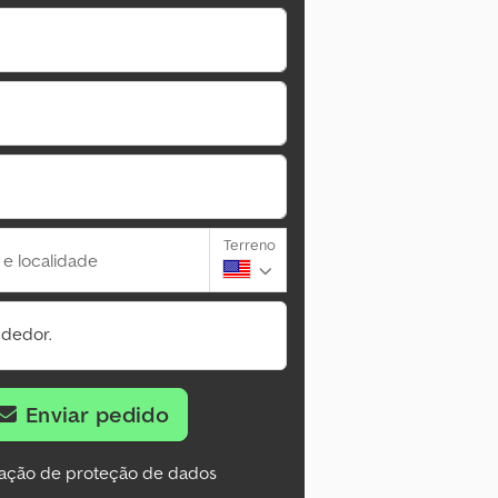
Terreno
 e localidade
ndedor.
Enviar pedido
ação de proteção de dados