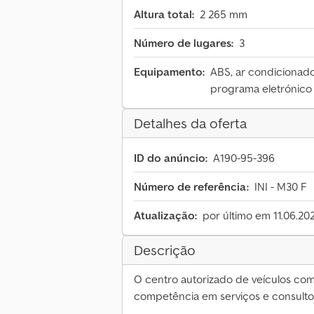
Altura total:
2 265 mm
Número de lugares:
3
Equipamento:
ABS, ar condicionado,
programa eletrónico 
Detalhes da oferta
ID do anúncio:
A190-95-396
Número de referência:
INI - M30 F
Atualização:
por último em 11.06.20
Descrição
O centro autorizado de veículos co
competência em serviços e consultor