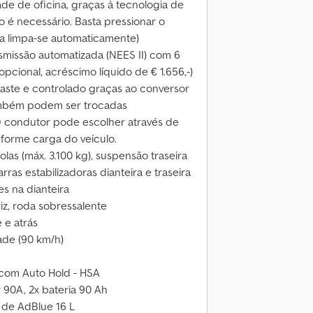
e de oficina, graças à tecnologia de
é necessário. Basta pressionar o
a limpa-se automaticamente)
smissão automatizada (NEES II) com 6
pcional, acréscimo líquido de € 1.656,-)
aste e controlado graças ao conversor
também podem ser trocadas
O condutor pode escolher através de
nforme carga do veículo.
las (máx. 3.100 kg), suspensão traseira
rras estabilizadoras dianteira e traseira
es na dianteira
iz, roda sobressalente
 e atrás
dade (90 km/h)
 com Auto Hold - HSA
 90A, 2x bateria 90 Ah
o de AdBlue 16 L