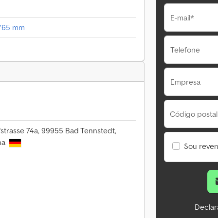
E-mail*
2.765 mm
Telefone
Empresa
Código postal
strasse 74a, 99955 Bad Tennstedt,
ha
Sou reve
Declar