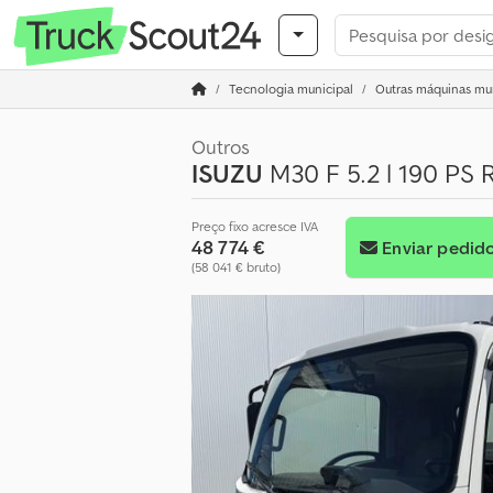
Tecnologia municipal
Outras máquinas mun
Outros
ISUZU
M30 F 5.2 l 190 PS 
Preço fixo acresce IVA
48 774 €
Enviar pedid
(58 041 € bruto)