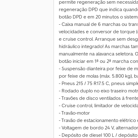
permite regeneração sem necessidad
regeneração DPD que indica quando 
botão DPD e em 20 minutos o sistem
- Caixa manual de 6 marchas ou tran
velocidades e conversor de torque (o
e cruise control. Arranque sem desg
hidráulico integrado! As marchas 
manualmente na alavanca seletora. 
botão iniciar em 1ª ou 2ª marcha co
- Suspensão dianteira por feixe de mo
por feixe de molas (máx. 5.800 kg), ba
- Pneus 215 / 75 R17.5 C, pneus simpl
- Rodado duplo no eixo traseiro motr
- Travões de disco ventilados à frente
- Cruise control, limitador de veloci
- Travão-motor
- Travão de estacionamento elétrico
- Voltagem de bordo 24 V, alternador
- Depósito de diesel 100 L / depósit