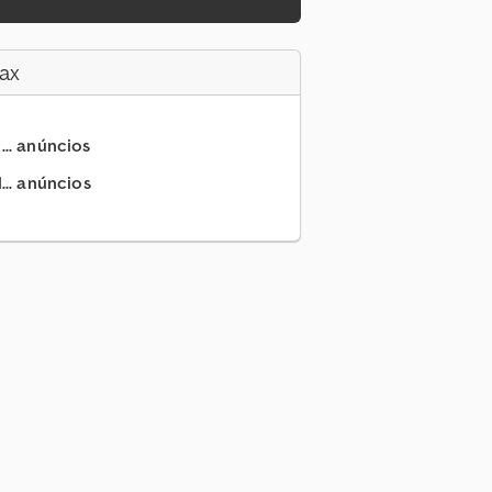
ax
... anúncios
.. anúncios