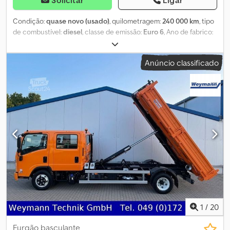
Condição:
quase novo (usado)
, quilometragem:
240 000 km
, tipo
de combustível:
diesel
, classe de emissão:
Euro 6
, Ano de fabrico:
2019
, OPEL VIVARO ANO 2019 ISOTÉRMICO COM REFRIGERAÇÃO,
ADAPTADO PARA TRANSPORTE DE SANGUE OU ÓRGÃOS, COM
Anúncio classificado
DUPLA TEMPERATURA, COMPLETO COM GIROFLEX E SIRENE,
240.000 KM, VEÍCULO EM PERFEITO ESTADO. BENITO 3383844139
Crjdpfx Aswxx Nzem Ref MICHELE 3394588233
1
/
20
Furgão basculante