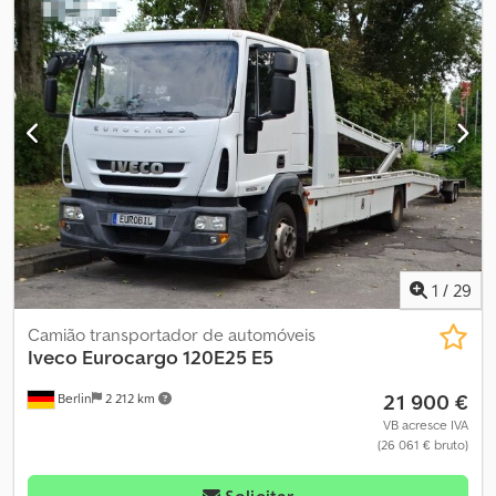
visual: muito boa
1
/
29
Camião transportador de automóveis
Iveco
Eurocargo 120E25 E5
21 900 €
Berlin
2 212 km
VB acresce IVA
(26 061 € bruto)
Solicitar