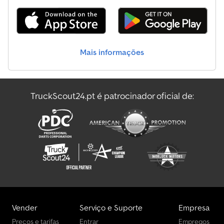
sobrealimentação * Ar-condicionado Equipamentos adicionais: *
Filtro de partículas de fuligem sistema BAUMOT BA-B 9120-50-70
SN AUT 9120 * Unidade de controle, silenciador * Sistema passivo
com regeneração automática e permanente através de
revestimento catalítico do filtro Sistema de pressurização de
Mais informações
cabina: * Sistema Amberg UT-4.1 SN:15/41/1737 * Conforme ZH1/184
- BGI581 * Pré-separador ciclônico para pó grosso * Filtro
combinado ABEK/H13 para poeiras, vírus, bactérias, fungos e gases
orgânicos e inorgânicos Preço extra: * Garra polivalente MT3.6-
TruckScout24.pt é patrocinador oficial de:
400-5-HO compatível com MHL320D Cjdsymhnnspfx Am Rorf
Dados técnicos: * DWP-15, capacidade: 400 L * Peso: aprox. 1400
kg * Capacidade máxima de carga: 4000 kg * Conchas
totalmente em Hardox 450 * Número de conchas: 5 * Mecanismo
rotativo: DWP-15B * Kit de montagem Fuchs MHL320 - MHL360
para MT3.6-SW * Mais fotos/vídeo via WhatsApp
Vender
Serviço e Suporte
Empresa
Preços e tarifas
Entrar
Empregos