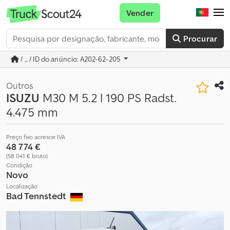
Vender
Procurar
/ ... / ID do anúncio: A202-62-205
Outros
ISUZU
M30 M 5.2 l 190 PS Radst.
4.475 mm
Preço fixo acresce IVA
48 774 €
(58 041 € bruto)
Condição
Novo
Localização
Bad Tennstedt