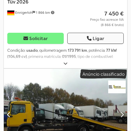
Tüv 2026
7 450 €
Ennigerloh
1 866 km
Preço fixo acresce IVA
(8 866 € bruto)
Solicitar
Ligar
Condição:
usado
, quilometragem:
173 791 km
, potência:
77 kW
(104,69 cv)
, primeira matrícula:
01/1995
, tipo de combustível:
diesel
, peso em vazio:
3 255 kg
, peso máximo de carga:
2 345 kg
,
peso total:
5 600 kg
, tamanho do pneu:
205/75R16C-110/108L
,
Anúncio classificado
configuração de eixo:
4x2
, próxima inspeção (TÜV):
03/2026
,
combustível:
diesel
, travões:
travão de motor
, cor:
vermelho
,
cabina do condutor:
outro
, tipo de engrenagem:
outro
, classe de
emissão:
euro2
, suspensão:
aço
, número de lugares:
5
, dimensão
do pneu dianteiro:
205/75R16C-110/108L
, tamanho do pneu
traseiro:
205/75R16C-110/108L
, velocidade máxima:
90 km/h
,
Equipamento:
acoplamento de reboque, hidráulica
, Serviço de
licenciamento, inspeção obrigatória (HU)/inspeção de segurança
de veículos (SP)/inspeção de prevenção de acidentes (UVV),
transferência para o porto Idiomas: alemão, russo, inglês, árabe