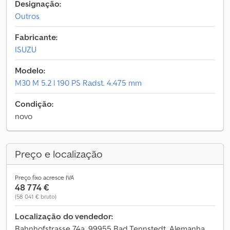
Designação:
Outros
Fabricante:
ISUZU
Modelo:
M30 M 5.2 l 190 PS Radst. 4.475 mm
Condição:
novo
Preço e localização
Preço fixo acresce IVA
48 774 €
(58 041 € bruto)
Localização do vendedor:
Bahnhofstrasse 74a, 99955 Bad Tennstedt, Alemanha