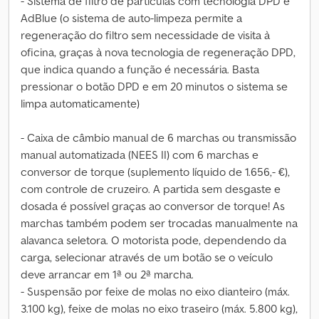
- Sistema de filtro de partículas com tecnologia DPD e
AdBlue (o sistema de auto-limpeza permite a
regeneração do filtro sem necessidade de visita à
oficina, graças à nova tecnologia de regeneração DPD,
que indica quando a função é necessária. Basta
pressionar o botão DPD e em 20 minutos o sistema se
limpa automaticamente)
- Caixa de câmbio manual de 6 marchas ou transmissão
manual automatizada (NEES II) com 6 marchas e
conversor de torque (suplemento líquido de 1.656,- €),
com controle de cruzeiro. A partida sem desgaste e
dosada é possível graças ao conversor de torque! As
marchas também podem ser trocadas manualmente na
alavanca seletora. O motorista pode, dependendo da
carga, selecionar através de um botão se o veículo
deve arrancar em 1ª ou 2ª marcha.
- Suspensão por feixe de molas no eixo dianteiro (máx.
3.100 kg), feixe de molas no eixo traseiro (máx. 5.800 kg),