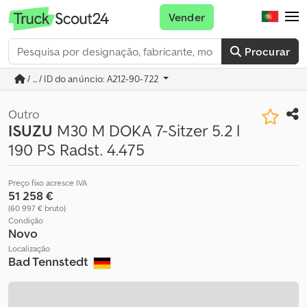
Vender
Procurar
/ ... / ID do anúncio: A212-90-722
Outro
ISUZU
M30 M DOKA 7-Sitzer 5.2 l
190 PS Radst. 4.475
Preço fixo acresce IVA
51 258 €
(60 997 € bruto)
Condição
Novo
Localização
Bad Tennstedt