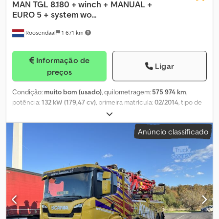
MAN
TGL 8.180 + winch + MANUAL +
EURO 5 + system wo...
Roosendaal
1 671 km
Informação de
Ligar
preços
Condição:
muito bom (usado)
, quilometragem:
575 974 km
,
potência:
132 kW (179,47 cv)
, primeira matrícula:
02/2014
, tipo de
combustível:
diesel
, combustível:
diesel
, cor:
outro
, cabina do
condutor:
cabina diurna
, tipo de engrenagem:
mecânico
, classe
Anúncio classificado
de emissão:
Euro 5
, Ano de fabrico:
2014
, = Outras opções e
acessórios = - Tomada de força = Observações =
WMAN13ZZ4EY312503 = Mais informações = Estado técnico: muito
bom Estado visual: muito bom Preço: Sob consulta Placa de
matrícula: 2DAA498 = Informações da empresa = Se tiver alguma
dúvida ou sugestão, não hesite em contactar-nos. Garantimos
resposta em até 8 horas. Os preços são sem IVA. Nenhum direito
pode ser derivado das informações fornecidas. Telefone do
escritório: Crjdpfx Aeymrtned Ijf MOB: Neerlandês - Inglês -