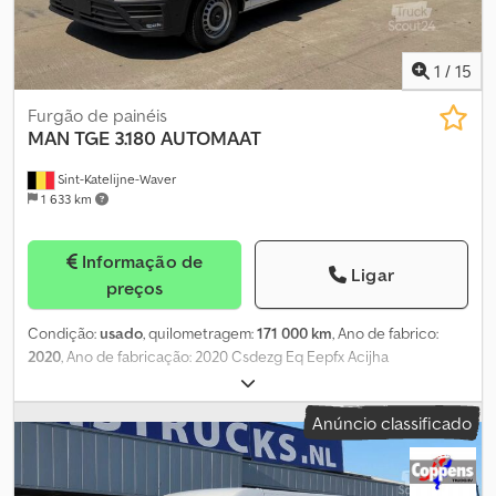
1
/
15
Furgão de painéis
MAN
TGE 3.180 AUTOMAAT
Sint-Katelijne-Waver
1 633 km
Informação de
Ligar
preços
Condição:
usado
, quilometragem:
171 000 km
, Ano de fabrico:
2020
, Ano de fabricação: 2020 Csdezg Eq Eepfx Acijha
IVA/diferença de tributação: IVA dedutível
Anúncio classificado