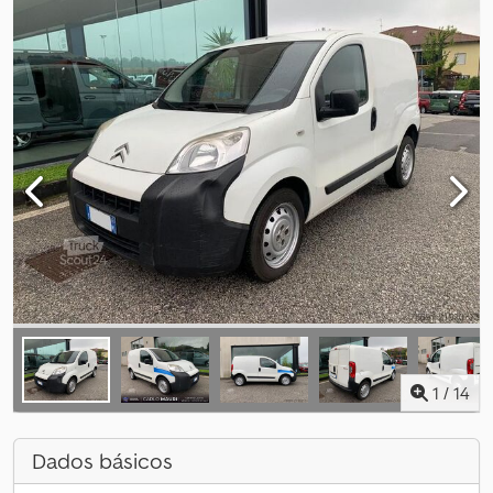
1
/
14
Dados básicos