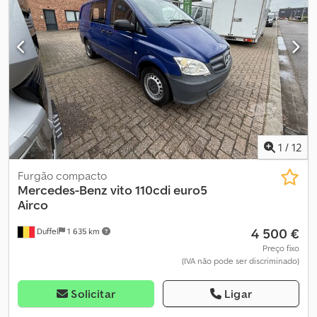
1.900 mm, Volume do compartimento de carga: 12 m³, Bancos em
tecido, FURGÃO L3H2 VEÍCULO PARA PROFISSIONAIS VENDIDO
NO ESTADO EM QUE SE ENCONTRA. Cedpfxsynnqxo Acisha
1
/
12
Furgão compacto
Mercedes-Benz
vito 110cdi euro5
Airco
4 500 €
Duffel
1 635 km
Preço fixo
(IVA não pode ser discriminado)
Solicitar
Ligar