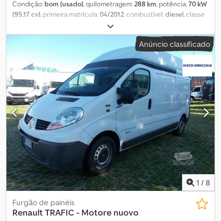
Condição:
bom (usado)
, quilometragem:
288 km
, potência:
70 kW
(95,17 cv)
, primeira matrícula:
04/2012
, combustível:
diesel
, classe
de emissão:
Euro 5
, Ano de fabrico:
2012
, Mercedes Vito 110CDI
Euro5 Ar Condicionado Ano de fabrico: 04/2012 Km: 288.000
Anúncio classificado
Motor: 2.2CDI 95cv Euro5 Liga e conduz bem. Leves sinais de uso
Preço: 4.500 euros Margem Cjdpfx Asza D Haocijha Destinado a
comerciantes ou para exportação Mais informações:
0473/19.99.85
1
/
8
Furgão de painéis
Renault
TRAFIC - Motore nuovo