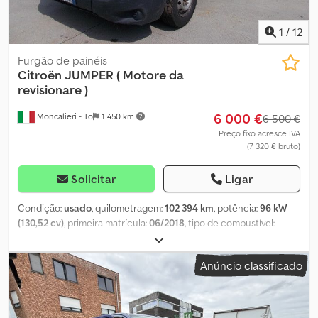
1
/
12
Furgão de painéis
Citroën
JUMPER ( Motore da
revisionare )
6 000 €
Moncalieri - To
1 450 km
6 500 €
Preço fixo acresce IVA
(7 320 € bruto)
Solicitar
Ligar
Condição:
usado
, quilometragem:
102 394 km
, potência:
96 kW
(130,52 cv)
, primeira matrícula:
06/2018
, tipo de combustível:
diesel
, peso em vazio:
2 050 kg
, peso máximo de carga:
1 450 kg
,
peso total:
3 500 kg
, cor:
branco
, tipo de engrenagem:
mecânico
,
Anúncio classificado
volume do espaço de carga:
12 m³
, comprimento do espaço de
carga:
3 600 mm
, largura do espaço de carga:
1 870 mm
, altura do
espaço de carga:
1 900 mm
, Tara: 2050kg, Peso bruto admissível:
3500kg, Compartimento de carga (C L A): 3.600 mm x 1.870 mm x