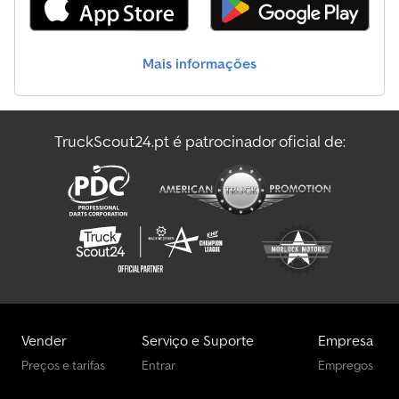
Fechadura central, Computador de bordo, Duas chaves, Roda
sobressalente. - Veículo equipado com 3 barras de teto retráteis
+ fechos de segurança nas portas externas do compartimento de
Mais informações
carga. Carroçaria e interior em excelentes condições. -
Substituição do kit da correia de distribuição e revisão completa
aos 185.000 km. - Inspeção válida até maio de 2027. Veículo único -
Proprietário. _____ CARLO MAURI S.r.l. - Lurago d'Erba - Via
TruckScout24.pt é patrocinador oficial de:
Vallassina 6 - Tel. 031.699.049 - Vendedores: Emanuele, Luca,
Giuseppe, Davide. - Lurago d'Erba (Prov. Como) Lombardia, horário
de funcionamento: De segunda a sexta-feira: 8h30 / 12h15 - 14h00
/ 19h00; Sábado: 8h30 / 12h00 - 14h00 / 17h00. - Quilometragem
certificada. - Possibilidade de teste de condução mediante
marcação. - Transferência de propriedade no local. -
Possibilidade de financiamento personalizado. A Carlo Mauri Srl
não se responsabiliza por eventuais incongruências não
intencionais presentes no anúncio, o qual não representa
qualquer compromisso contratual. Os preços indicados não
incluem IVA e custos de transferência de propriedade. Cedpfx
Vender
Serviço e Suporte
Empresa
Asy R Nldjcieha
Preços e tarifas
Entrar
Empregos