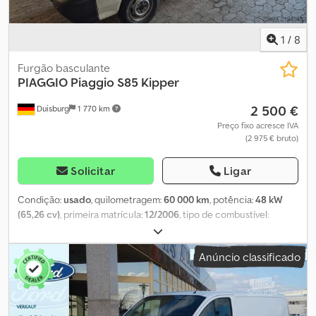
1
/
8
Furgão basculante
PIAGGIO
Piaggio S85 Kipper
2 500 €
Duisburg
1 770 km
Preço fixo acresce IVA
(2 975 € bruto)
Solicitar
Ligar
Condição:
usado
, quilometragem:
60 000 km
, potência:
48 kW
(65,26 cv)
, primeira matrícula:
12/2006
, tipo de combustível:
gasolina
, peso total:
2 010 kg
, tipo de engrenagem:
mecânico
, *
1º proprietário, proveniente de entidade municipal
Anúncio classificado
Cjdpfjynqhmox Acioha * para mais informações,
preferencialmente por telefone