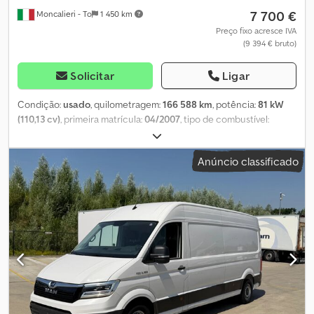
7 700 €
Moncalieri - To
1 450 km
Preço fixo acresce IVA
(9 394 € bruto)
Solicitar
Ligar
Condição:
usado
, quilometragem:
166 588 km
, potência:
81 kW
(110,13 cv)
, primeira matrícula:
04/2007
, tipo de combustível:
diesel
, cor:
branco
, tipo de engrenagem:
mecânico
, classe de
emissão:
Euro 4
, volume do espaço de carga:
8 m³
, comprimento
Anúncio classificado
do espaço de carga:
2 800 mm
, largura do espaço de carga:
1 630
mm
, altura do espaço de carga:
1 870 mm
, Compartimento de
carga (C L A): 2.800 mm x 1.630 mm x 1.870 mm, Volume do
compartimento de carga: 8 m³, Bancos em tecido, FURGÃO H2
Codpfx Aceynnmajieha