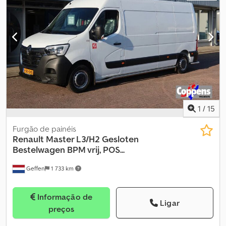
1
/
15
Furgão de painéis
Renault
Master L3/H2 Gesloten
Bestelwagen BPM vrij, POS...
Geffen
1 733 km
Informação de
Ligar
preços