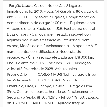
- Furgão Usado: Citroen Nemo Van, 2 lugares. -
Immatriculação: 2010, Motor: 1.4 Gasolina, 80 cv, Euro 4,
Km: 186.000. - Furgão de 2 lugares, Comprimento do
compartimento de carga: 1.400 mm. - Equipado com:
Ar condicionado, Rádio com USB, Fechadura central,
Duas chaves. - Carroçaria em estado razoável, com
algumas pequenas amassadelas, Interior em bom
estado, Mecânica em funcionamento. - A apontar: A 2ª
marcha entra com dificuldade. Necessita de
reparação. - Última revisão efetuada aos 178.000 km,
Pneus dianteiros: 90% - Traseiros: 95%. - Inspeção
válida até fevereiro de 2028. Veículo único –
Proprietário. _____ CARLO MAURI S.r.l. - Lurago d'Erba -
Via Vallassina 6 - Tel. 031.699.049 - Vendedores:
Emanuele, Luca, Giuseppe, Davide. - Lurago d'Erba
(Prov. Como), Lombardia, horário de funcionamento:
Segunda a Sexta: 8h30 / 12h15 - 14h00 / 19h00; Sábado:
8h30 / 12h00 - 14h00 / 17h00. - Quilometragem