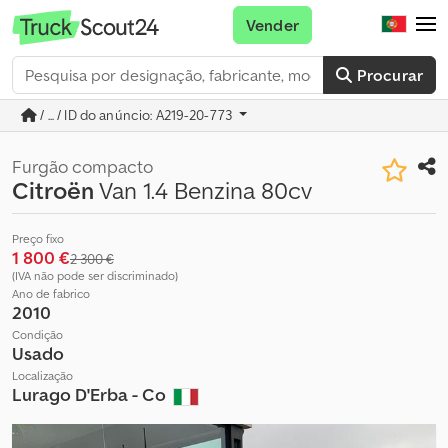
Vender
Procurar
/ ... / ID do anúncio: A219-20-773
Furgão compacto
Citroën
Van 1.4 Benzina 80cv
Preço fixo
1 800 €
2 300 €
(IVA não pode ser discriminado)
Ano de fabrico
2010
Condição
Usado
Localização
Lurago D'Erba - Co