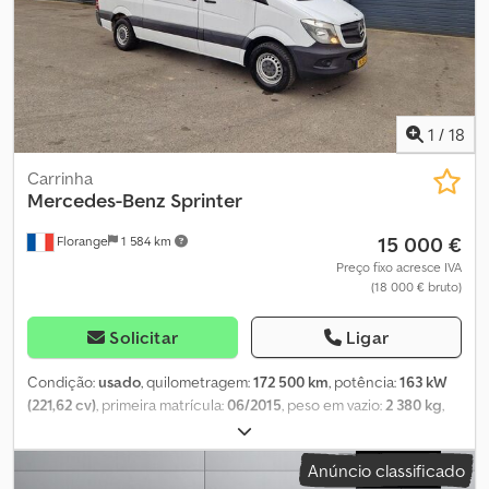
1
/
18
Carrinha
Mercedes-Benz
Sprinter
15 000 €
Florange
1 584 km
Preço fixo acresce IVA
(18 000 € bruto)
Solicitar
Ligar
Condição:
usado
, quilometragem:
172 500 km
, potência:
163 kW
(221,62 cv)
, primeira matrícula:
06/2015
, peso em vazio:
2 380 kg
,
peso máximo de carga:
3 500 kg
, combustível:
diesel
, tipo de
engrenagem:
mecânico
, número de lugares:
6
, capacidade de
Anúncio classificado
carga:
1 120 kg
, Equipamento:
computador de bordo, fecho