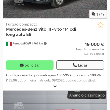
1
/
17
Furgão compacto
Mercedes-Benz
Vito III - vito 114 cdi
long auto E6
19 000 €
Perugia (PG)
1 765 km
Preço fixo acresce IVA
(23 180 € bruto)
Solicitar
Ligar
Condição:
usado
, quilometragem:
158 595 km
, potência:
100 kW
(135,96 cv)
, primeira matrícula:
09/2020
, tipo de combustível:
diesel
, peso máximo de carga:
803 kg
, configuração de eixo:
4x2
,
cor:
branco
, tipo de engrenagem:
automático
, classe de emissão:
Anúncio classificado
Euro 6
, suspensão:
aço
, número de lugares:
3
, Equipamento:
ar
condicionado
, As presentes informações não constituem
elemento contratual Crjdpfexlu Rlox Am Usf