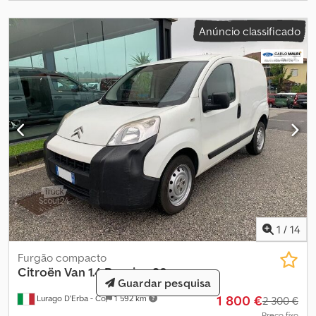
Sensores de estacionamento traseiros. Airbag do motorista. 3
lugares na cabine. Controle de cruzeiro. Crodpfx Amoy N Axbs Uof
Anúncio classificado
1
/
14
Furgão compacto
Citroën
Van 1.4 Benzina 80cv
Guardar pesquisa
1 800 €
Lurago D'Erba - Co
1 592 km
2 300 €
Preço fixo