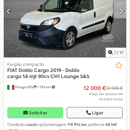
1
/
17
Furgão compacto
FIAT
Doblo Cargo 2019 - Doblo
cargo 1.6 mjt 90cv CH1 Lounge S&S
12 000 €
Perugia (PG)
1 765 km
13 500 €
Preço fixo acresce IVA
(14 640 € bruto)
Solicitar
Ligar
Condição:
usado
, quilometragem:
116 914 km
, potência:
66 kW