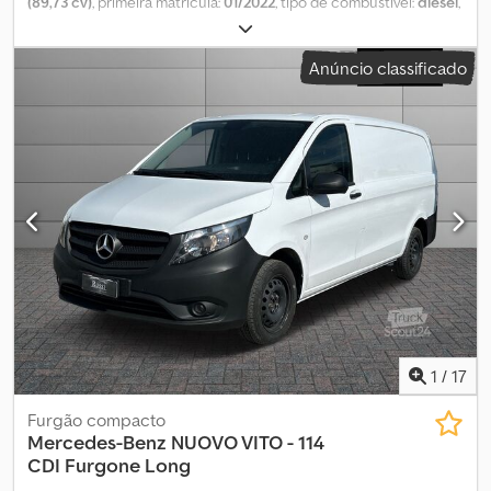
(89,73 cv)
, primeira matrícula:
01/2022
, tipo de combustível:
diesel
,
configuração de eixo:
4x2
, cor:
branco
, tipo de engrenagem:
mecânico
, classe de emissão:
Euro 6
, suspensão:
aço
, número de
Anúncio classificado
lugares:
3
, Equipamento:
ar condicionado, direção assistida
, As
presentes informações não constituem elemento contratual
Cjdpjyzg Auefx Am Ujrf
1
/
17
Furgão compacto
Mercedes-Benz
NUOVO VITO - 114
CDI Furgone Long