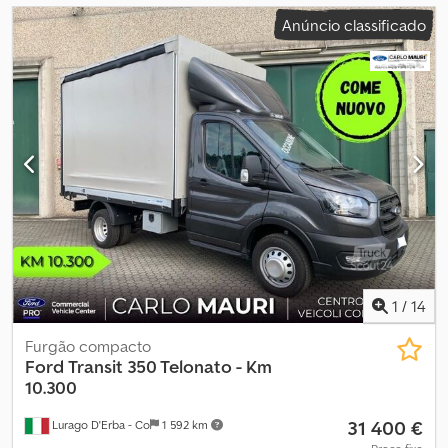
Anúncio classificado
1
/
14
Furgão compacto
Ford
Transit 350 Telonato - Km
10.300
31 400 €
Lurago D'Erba - Co
1 592 km