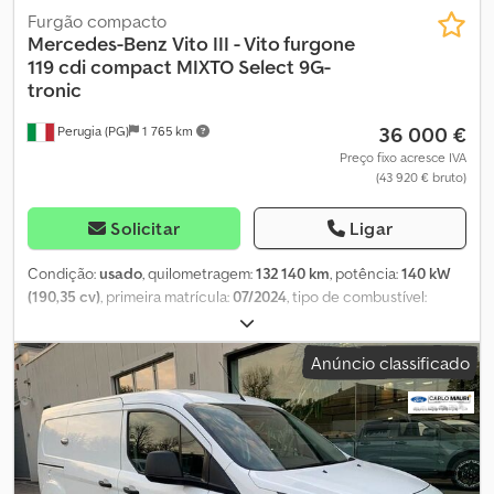
Furgão compacto
Mercedes-Benz
Vito III - Vito furgone
119 cdi compact MIXTO Select 9G-
tronic
36 000 €
Perugia (PG)
1 765 km
Preço fixo acresce IVA
(43 920 € bruto)
Solicitar
Ligar
Condição:
usado
, quilometragem:
132 140 km
, potência:
140 kW
(190,35 cv)
, primeira matrícula:
07/2024
, tipo de combustível:
diesel
, peso máximo de carga:
795 kg
, configuração de eixo:
4x2
,
tipo de engrenagem:
automático
, classe de emissão:
Euro 6
,
Anúncio classificado
suspensão:
aço
, número de lugares:
2
, Equipamento:
ar
condicionado, direção assistida
, As presentes informações não
constituem elemento contratual Credpfxozhcwro Am Uef