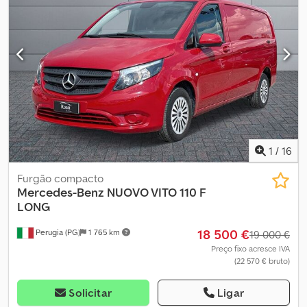
1
/
16
Furgão compacto
Mercedes-Benz
NUOVO VITO 110 F
LONG
18 500 €
Perugia (PG)
1 765 km
19 000 €
Preço fixo acresce IVA
(22 570 € bruto)
Solicitar
Ligar