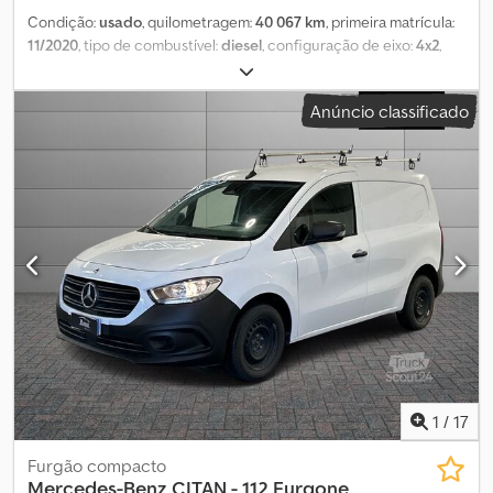
Condição:
usado
, quilometragem:
40 067 km
, primeira matrícula:
11/2020
, tipo de combustível:
diesel
, configuração de eixo:
4x2
,
cor:
vermelho
, tipo de engrenagem:
mecânico
, classe de
emissão:
Euro 6
, suspensão:
aço
, número de lugares:
3
,
Anúncio classificado
Equipamento:
ar condicionado, direção assistida
, As presentes
informações não constituem elemento contratual Credpfeuu Ul
Uox Am Uef
1
/
17
Furgão compacto
Mercedes-Benz
CITAN - 112 Furgone