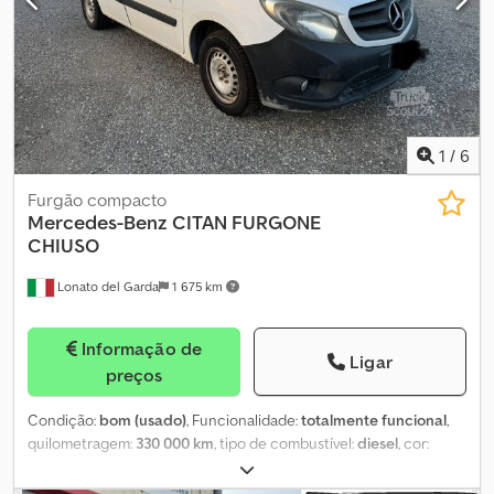
comandos no volante Integração de smartphone Sensores de
estacionamento traseiros Câmara de marcha-atrás Faróis de
nevoeiro Airbag do condutor 3 lugares na cabine Cruise control
Revestimento interno de piso e laterais Cjdsw Ela Tjpfx Am Usrf
1
/
6
Furgão compacto
Mercedes-Benz
CITAN FURGONE
CHIUSO
Lonato del Garda
1 675 km
Informação de
Ligar
preços
Condição:
bom (usado)
, Funcionalidade:
totalmente funcional
,
quilometragem:
330 000 km
, tipo de combustível:
diesel
, cor:
branco
, tipo de engrenagem:
mecânico
, classe de emissão:
Euro
5
, Ano de fabrico:
2014
, Equipamento:
ABS, ar condicionado
,