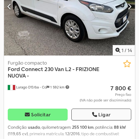
1
/
14
Furgão compacto
Ford
Connect 230 Van L2 - FRIZIONE
NUOVA -
7 800 €
Lurago D'Erba - Co
1 592 km
Preço fixo
(IVA não pode ser discriminado)
Solicitar
Ligar
Condição:
usado
, quilometragem:
255 100 km
, potência:
88 kW
(119,65 cv)
, primeira matrícula:
12/2016
, tipo de combustível: