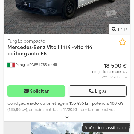
1
/
17
Furgão compacto
Mercedes-Benz
Vito III 114 - vito 114
cdi long auto E6
18 500 €
Perugia (PG)
1 765 km
Preço fixo acresce IVA
(22 570 € bruto)
Solicitar
Ligar
Condição:
usado
, quilometragem:
155 495 km
, potência:
100 kW
(135,96 cv)
, primeira matrícula:
11/2020
, tipo de combustível:
diesel
, configuração de eixo:
4x2
, cor:
branco
, tipo de
engrenagem:
mecânico
, classe de emissão:
Euro 6
, suspensão:
Anúncio classificado
aço
, número de lugares:
3
, Equipamento:
ar condicionado,