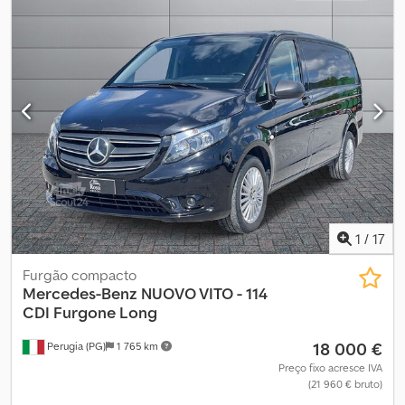
centralizado
, • Cabine dupla de 6 lugares • Revestimento em
madeira Crjdpfx Amox E Sf Ae Ujf • Rádio automotivo • Fecho
centralizado • Vidros elétricos • Roda sobressalente • Dimensões
internas: 2,20 x 1,77 x 1,92 m
1
/
17
Furgão compacto
Mercedes-Benz
NUOVO VITO - 114
CDI Furgone Long
18 000 €
Perugia (PG)
1 765 km
Preço fixo acresce IVA
(21 960 € bruto)