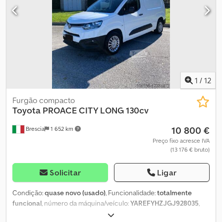
1
/
12
Furgão compacto
Toyota
PROACE CITY LONG 130cv
10 800 €
Brescia
1 652 km
Preço fixo acresce IVA
(13 176 € bruto)
Solicitar
Ligar
Condição:
quase novo (usado)
, Funcionalidade:
totalmente
funcional
, número da máquina/veículo:
YAREFYHZJGJ928035
,
quilometragem:
117 000 km
, potência:
95,61 kW (129,99 cv)
, tipo