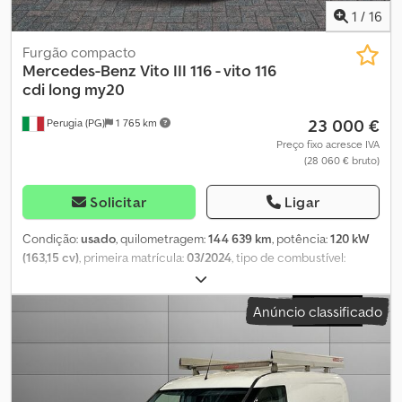
consulta. Localização: 93095 Hagelstadt. Credpfx Amoqk N D As
1
/
16
Uef
Furgão compacto
Mercedes-Benz
Vito III 116 - vito 116
cdi long my20
23 000 €
Perugia (PG)
1 765 km
Preço fixo acresce IVA
(28 060 € bruto)
Solicitar
Ligar
Condição:
usado
, quilometragem:
144 639 km
, potência:
120 kW
(163,15 cv)
, primeira matrícula:
03/2024
, tipo de combustível:
diesel
, peso máximo de carga:
7 kg
, configuração de eixo:
4x2
, cor:
branco
, tipo de engrenagem:
mecânico
, classe de emissão:
Euro
Anúncio classificado
6
, suspensão:
aço
, número de lugares:
3
, Equipamento:
ar
condicionado, direção assistida
, As presentes informações não
constituem elemento contratual Cedpfxey Tmdpo Am Uerf