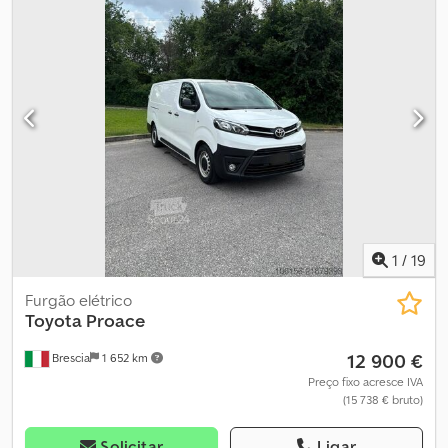
direção assistida
, As presentes informações não constituem
elemento contratual Csdpjvii Nuofx Am Usrf
1
/
19
Furgão elétrico
Toyota
Proace
12 900 €
Brescia
1 652 km
Preço fixo acresce IVA
(15 738 € bruto)
Solicitar
Ligar