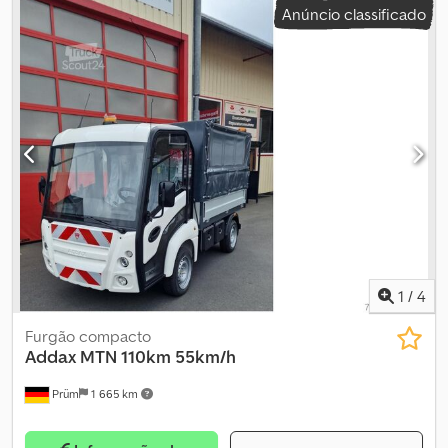
Anúncio classificado
Caminhão usado Mercedes-Benz Citan furgão fechado, ano 2004,
transmissão manual, comprimento total do veículo 4.300 mm,
peso total 1.950 kg, capacidade útil 520 kg, ar-condicionado, ABS,
Euro5 B, espelhos e vidros elétricos, rádio, 330.000 km, em bom
estado de conservação. Crjdpfx Aeuiy Nasm Usf
1
/
4
Furgão compacto
Addax
MTN 110km 55km/h
Prüm
1 665 km