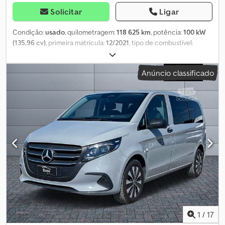
Solicitar
Ligar
Condição:
usado
, quilometragem:
118 625 km
, potência:
100 kW
(135,96 cv)
, primeira matrícula:
12/2021
, tipo de combustível:
diesel
, configuração de eixo:
4x2
, cor:
preto
, tipo de engrenagem:
mecânico
, classe de emissão:
Euro 6
, suspensão:
aço
, número de
Anúncio classificado
lugares:
3
, Equipamento:
ar condicionado, direção assistida
, As
presentes informações não constituem elemento contratual
Cedpfx Aoy Hdcvem Uerf
1
/
17