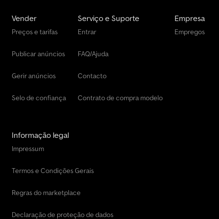
qualidade - Cor: RAL 7016 - Inclui placa de identificação e teste
de contêiner conforme norma DGUV 114-010 (ex. BGR 186) -
Vender
Serviço e Suporte
Empresa
Disponibilidade imediata - Preço unitário: €6.600,00 mais 19% IVA
Preços e tarifas
Entrar
Empregos
- Outras comprimentos de área útil disponíveis em estoque
(6m/6,5m) Entrega em todo o país mediante custo adicional! Caso
Publicar anúncios
FAQ/Ajuda
tenha interesse em outros tipos de caçambas roll-on, fique à
vontade para entrar em contato conosco a qualquer momento.
Reservamo-nos o direito a erros e venda prévia.
Gerir anúncios
Contacto
Selo de confiança
Contrato de compra modelo
Informação legal
Impressum
Termos e Condições Gerais
Regras do marketplace
Declaração de proteção de dados