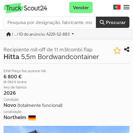
Vender
Procurar
/ ... / ID do anúncio: A220-52-883
Recipiente roll-off de 11 m3/combi flap
Hitta
5,5m Bordwandcontainer
EXW Preço fixo acresce IVA
6 800 €
(8 092 € bruto)
Ano de fabrico
2026
Condição
Novo
(totalmente funcional)
Localização
Northeim