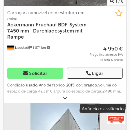
1
/
8
Carroçaria amovível com estrutura em
caixa
Ackermann-Fruehauf
BDF-System
7.450 mm - Durchladesystem mit
Rampe
4 950 €
Lippstadt
1 874 km
Preço fixo acresce IVA
(5 890 € bruto)
Solicitar
Ligar
Condição:
usado
, Ano de fabrico:
2015
, cor:
branco
, volume do
espaço de carga:
47,3 m³
, largura do espaço de carga:
2 490 mm
,
comprimento do espaço de carga:
7 220 mm
, altura do espaço de
carga:
2 630 mm
, Caixa de carga intercambiável, sistema BDF em
Anúncio classificado
contraplacado de 7.450 mm – sistema de carga contínua com
rampa. Caixa de carga intercambiável usada em alumínio e
madeira com sistema de carga contínua e rampa, sistema BDF de
7,45 m. Portas de acesso com barras de torção externas,