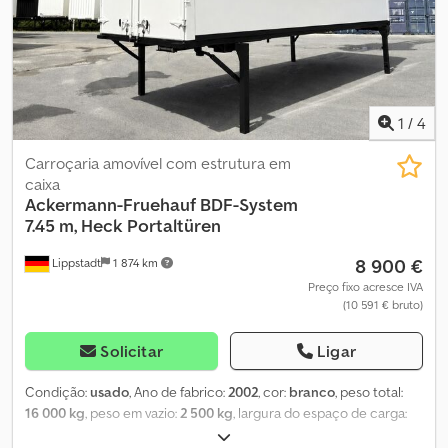
1
/
4
Carroçaria amovível com estrutura em
caixa
Ackermann-Fruehauf
BDF-System
7.45 m, Heck Portaltüren
8 900 €
Lippstadt
1 874 km
Preço fixo acresce IVA
(10 591 € bruto)
Solicitar
Ligar
Condição:
usado
, Ano de fabrico:
2002
, cor:
branco
, peso total:
16 000 kg
, peso em vazio:
2 500 kg
, largura do espaço de carga:
2 430 mm
, altura do espaço de carga:
2 690 mm
, Caixa