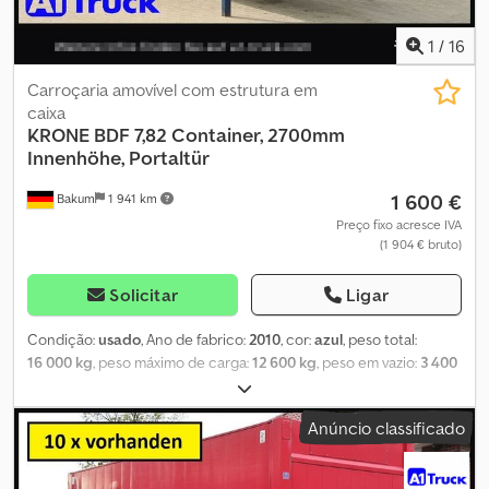
1
/
16
Carroçaria amovível com estrutura em
caixa
KRONE
BDF 7,82 Container, 2700mm
Innenhöhe, Portaltür
1 600 €
Bakum
1 941 km
Preço fixo acresce IVA
(1 904 € bruto)
Solicitar
Ligar
Condição:
usado
, Ano de fabrico:
2010
, cor:
azul
, peso total:
16 000 kg
, peso máximo de carga:
12 600 kg
, peso em vazio:
3 400
kg
, volume do espaço de carga:
51 m³
, largura do espaço de
carga:
2 480 mm
, comprimento do espaço de carga:
7 700 mm
,
Anúncio classificado
altura do espaço de carga:
2 700 mm
, primeira matrícula:
06/2010
,
configuração de eixo:
2 eixos
, comprimento total:
7 700 mm
,
cabina do condutor:
cabina diurna
, classe de emissão:
nenhum
,