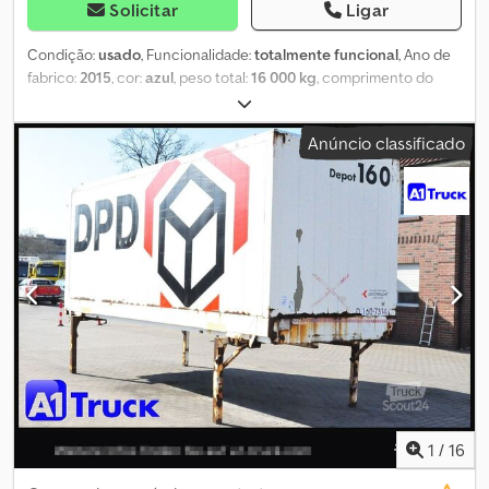
Solicitar
Ligar
Condição:
usado
, Funcionalidade:
totalmente funcional
, Ano de
fabrico:
2015
, cor:
azul
, peso total:
16 000 kg
, comprimento do
espaço de carga:
7 820 mm
, altura do espaço de carga:
2 700 mm
,
alturade receção:
1 120 mm
, Vendemos ou alugamos cerca de 80
Anúncio classificado
carroçarias de duplo piso com porta de enrolar. Carroçaria de
duplo piso. Comprimento: 7.820 mm. Altura interna: 2.700 mm.
Altura do portal interna: 2.525 mm. Altura total: 2.925 mm. Altura
nos cantos: 2.900 mm. Estrutura fechada tipo furgão. 19 lugares
para paletes europeias. As carroçarias estão localizadas no sul da
Alemanha e em 49504 Lotte. Crsdpfjw Hxxrex Ahuef
1
/
16