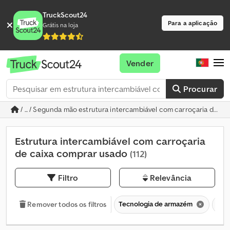
TruckScout24
Para a aplicação
Grátis na loja
Vender
Procurar
/ ... / Segunda mão estrutura intercambiável com carroçaria de ca
Estrutura intercambiável com carroçaria
de caixa comprar usado
(112)
Filtro
Relevância
Tecnologia de armazém
Con
Remover todos os filtros