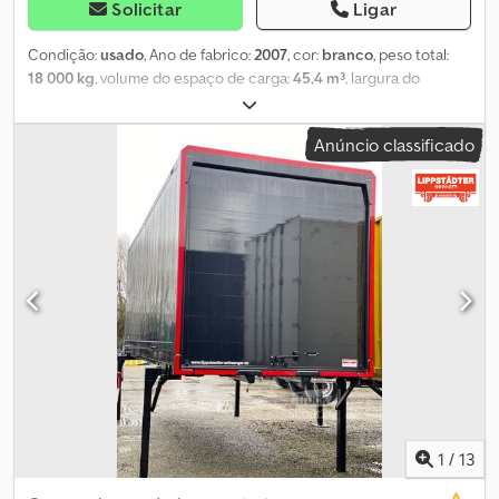
Solicitar
Ligar
Condição:
usado
, Ano de fabrico:
2007
, cor:
branco
, peso total:
18 000 kg
, volume do espaço de carga:
45,4 m³
, largura do
espaço de carga:
2 480 mm
, comprimento do espaço de carga:
7 330 mm
, altura do espaço de carga:
2 500 mm
, Caixa de troca,
Anúncio classificado
aço liso, sistema BDF, 7,45 m, portas traseiras tipo portal, chapa
com orifícios para sistemas de dois andares e fechaduras, caixa
de troca de aço liso, portas tipo portal com barras de torção
externas. Apresenta sinais típicos de uso, uma das portas traseiras
com bastante ferrugem na parte externa, mas as bordas e os
pontos de contato estão em bom estado (ver também as fotos
para mais detalhes sobre o estado). Adequada para fins de
armazenamento. Interior com chapas com orifícios para sistemas
de dois andares. Todos os valores indicados são dimensões
aproximadas em mm e kg. Csdpfern T Agox Ahujrf Prazo de
entrega sob consulta. Entrega possível. A oferta não é vinculativa
e está sujeita a venda prévia. Preços líquidos, franco a partir do
local D-59558 Lippstadt-Rixbeck. Mais artigos podem ser
encontrados em lippstä. Sistema de dois andares, sem barras.
1
/
13