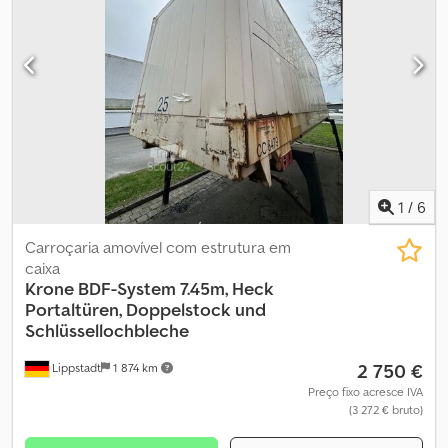
localizadas na parte frontal e traseira. Interior com piso de
madeira serigrafado e trilhos de amarração combinados. Crodpfx
Ajyycvujhuof Todos os valores indicados são medidas aproximadas
em mm e kg. Prazo de entrega sob consulta. Entrega possível. A
oferta não é vinculativa e está sujeita a alterações. Preços
líquidos, exceto no local de entrega em D-59558 Lippstadt-
Rixbeck. Outros artigos disponíveis em lippstä.
1
/
6
Carroçaria amovível com estrutura em
caixa
Krone
BDF-System 7.45m, Heck
Portaltüren, Doppelstock und
Schlüssellochbleche
2 750 €
Lippstadt
1 874 km
Preço fixo acresce IVA
(3 272 € bruto)