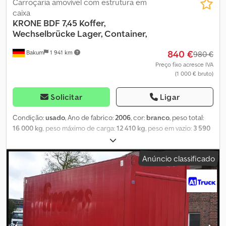
Carroçaria amovível com estrutura em
caixa
KRONE
BDF 7,45 Koffer,
Wechselbrücke Lager, Container,
840 €
Bakum
1 941 km
980 €
Preço fixo acresce IVA
(1 000 € bruto)
Solicitar
Ligar
Condição:
usado
, Ano de fabrico:
2006
, cor:
branco
, peso total:
16 000 kg
, peso máximo de carga:
12 410 kg
, peso em vazio:
3 590
kg
, volume do espaço de carga:
50 m³
, largura do espaço de
carga:
2 480 mm
, comprimento do espaço de carga:
7 300 mm
,
Anúncio classificado
altura do espaço de carga:
2 800 mm
, primeira matrícula:
06/2006
, comprimento total:
7 300 mm
, cabina do condutor:
cabina diurna
, classe de emissão:
nenhum
, Equipamento:
registo
de camião
, Número de referência para consultas: 41050 Krone,
Caixa Móvel / Contentor * Ano de fabrico: 2006 * 7,45 * Teto fixo *
Certificado de segurança de carga DIN EN 12642 Code XL * VDI
2700 EN 12195 * Porta de enrolar * Versão em tecido * Dupla