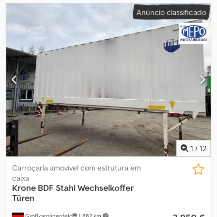
Anúncio classificado
1
/
12
Carroçaria amovível com estrutura em
caixa
Krone
BDF Stahl Wechselkoffer
Türen
Großkarolinenfeld
1 882 km