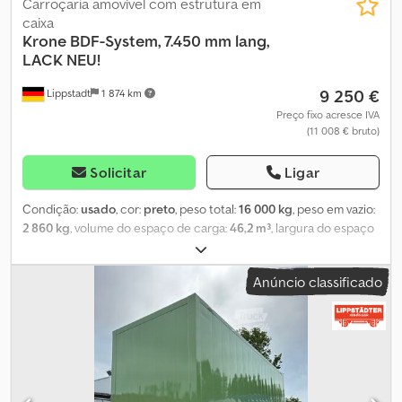
Carroçaria amovível com estrutura em
caixa
Krone
BDF-System, 7.450 mm lang,
LACK NEU!
9 250 €
Lippstadt
1 874 km
Preço fixo acresce IVA
(11 008 € bruto)
Solicitar
Ligar
Condição:
usado
, cor:
preto
, peso total:
16 000 kg
, peso em vazio:
2 860 kg
, volume do espaço de carga:
46,2 m³
, largura do espaço
de carga:
2 480 mm
, comprimento do espaço de carga:
7 300
mm
, altura do espaço de carga:
2 550 mm
, Caixa de troca, aço
Anúncio classificado
liso, sistema BDF, 7.450 mm de comprimento, PINTURA NOVA! Caixa
de troca em aço liso, usada e recondicionada, sistema BDF, 7.450
mm de comprimento. Estrutura repintada em preto profundo RAL
9005. Porta de enrolar em alumínio na parte traseira. Inclui pés de
apoio rígidos novos de fábrica em preto profundo RAL 9005.
Altura de apoio: 1.320 mm. Dimensões externas: C=7.450 mm,
L=2.550 mm, A=2.750 mm. Altura interna: 2.550 mm. Altura de