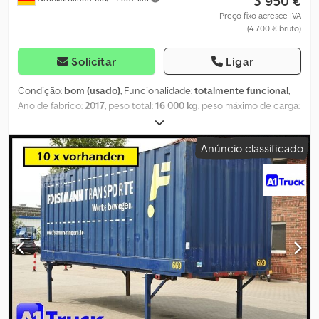
3 950 €
Preço fixo acresce IVA
(4 700 € bruto)
Solicitar
Ligar
Condição:
bom (usado)
, Funcionalidade:
totalmente funcional
,
Ano de fabrico:
2017
, peso total:
16 000 kg
, peso máximo de carga:
13 140 kg
, peso em vazio:
2 860 kg
, largura do espaço de carga:
2 480 mm
, comprimento do espaço de carga:
7 300 mm
, altura do
Anúncio classificado
espaço de carga:
2 520 mm
, CONCESSIONÁRIO ALEMÃO oferece:
Krone BDF contentor móvel Ano de fabrico 11 / 2017 16.000 kg PBV
Cjdpszrignofx Ahuerf 2.860 kg tara Guindastável Fixações duplas
Portas traseiras Pés telescópicos Interior: 7300x2480x2520 mm
Rotulagem apenas em película Vários contentores móveis e
reboques disponíveis em stock! ##### POR FAVOR, LIGUE – NÃO
ENVIE EMAIL! ##### ENTREGA DISPONÍVEL EM TODA A
ALEMANHA! MEPO VEÍCULOS INDUSTRIAIS ENTREGA DESDE 1983!
VISITA APENAS COM MARCAÇÃO! #####