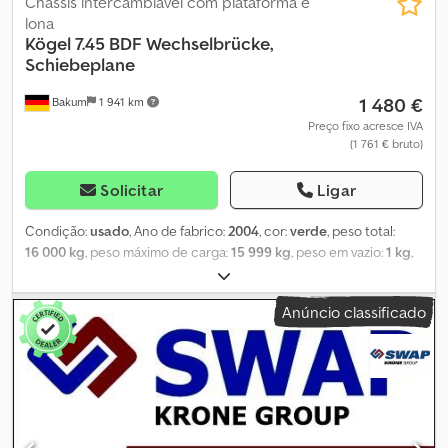
Chassis intercambiável com plataforma e
lona
Kögel
7.45 BDF Wechselbrücke,
Schiebeplane
1 480 €
Bakum
1 941 km
Preço fixo acresce IVA
(1 761 € bruto)
Solicitar
Ligar
Condição:
usado
, Ano de fabrico:
2004
, cor:
verde
, peso total:
16 000 kg
, peso máximo de carga:
15 999 kg
, peso em vazio:
1 kg
,
volume do espaço de carga:
45 m³
, largura do espaço de carga:
2 480 mm
, comprimento do espaço de carga:
7 300 mm
, altura do
Anúncio classificado
espaço de carga:
2 500 mm
, primeira matrícula:
06/2004
, tipo de
engrenagem:
semi-automático
, configuração de eixo:
2 eixos
,
comprimento total:
7 300 mm
, cabina do condutor:
cabina
diurna
, Equipamento:
registo de camião
, Número de referência
para consultas: 40273 Koegel, carroçaria móvel (swap body) * Ano
de fabricação: 2004 * 7,45 * Lona usada * Sistema Edscha / teto
deslizante * Olhais de amarração retráteis * Barra de retenção