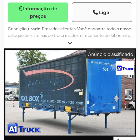
Informação de
Ligar
preços
Condição:
usado
, Prezados clientes, Você encontra todo o nosso
estoque de sistemas de troca usados, diretamente do fabricante,
em: Credpfx Ajmn Tptofmjf Mais detalhes mediante contato:
Brüggen Swap-Store Beckumer Str. 51 59302 Oelde
Anúncio classificado