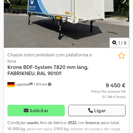
(com identificação), suportes com altura ajustável, ano de
fabricação: 2007. Crsdpfoxn Tp Sex Afmjf
1
/
8
Chassis intercambiável com plataforma e
lona
Krone
BDF-System 7.820 mm lang,
FABRIKNEU, RAL 9010!!
9 450 €
Lippstadt
1 874 km
Preço fixo acresce IVA
(11 246 € bruto)
Solicitar
Ligar
Condição:
usado
, Ano de fabrico:
2022
, cor:
branco
, peso total:
16 000 kg
, peso em vazio:
2 910 kg
, volume do espaço de carga: