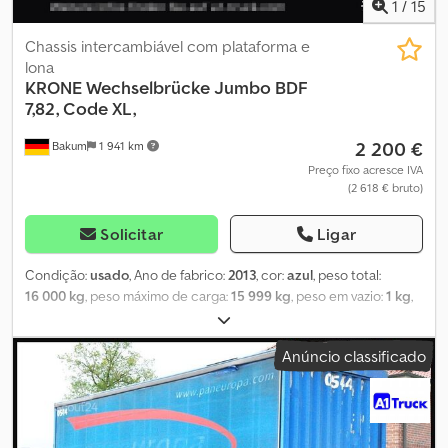
1
/
15
Chassis intercambiável com plataforma e
lona
KRONE
Wechselbrücke Jumbo BDF
7,82, Code XL,
2 200 €
Bakum
1 941 km
Preço fixo acresce IVA
(2 618 € bruto)
Solicitar
Ligar
Condição:
usado
, Ano de fabrico:
2013
, cor:
azul
, peso total:
16 000 kg
, peso máximo de carga:
15 999 kg
, peso em vazio:
1 kg
,
volume do espaço de carga:
57 m³
, largura do espaço de carga:
2 480 mm
, comprimento do espaço de carga:
7 700 mm
, altura do
Anúncio classificado
espaço de carga:
3 000 mm
, primeira matrícula:
06/2013
,
configuração de eixo:
2 eixos
, comprimento total:
7 700 mm
,
cabina do condutor:
cabina diurna
, classe de emissão:
nenhum
,
Equipamento:
registo de camião
, Número de referência para
consultas: 41437 Krone, WP 7.7 N3S-CS * Ano de fabricação: 2013 *