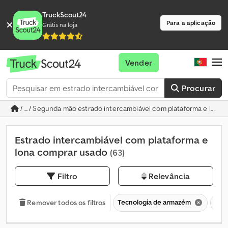
TruckScout24
Para a aplicação
Grátis na loja
Vender
Procurar
/ ... / Segunda mão estrado intercambiável com plataforma e lona
Estrado intercambiável com plataforma e
lona comprar usado
(63)
Filtro
Relevância
Tecnologia de armazém
Con
Remover todos os filtros