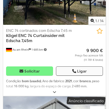
1
/
14
ENC 74 cortinados com Edscha 7,45 m
Kögel
ENC 74 Curtainsider mit
Edscha 7,45m
9 900 €
Au am Rhein
1 685 km
Preço fixo acresce IVA
(11 781 € bruto)
Solicitar
Ligar
Condição:
bom (usado)
, Ano de fabrico:
2021
, cor:
branco
, peso
total:
16 000 kg
, largura do espaço de carga:
2 480 mm
,
comprimento do espaço de carga:
7 320 mm
, altura do espaço de
carga:
2 520 mm
, Kögel ENC 74 – Plataforma de troca Peso bruto
Anúncio classificado
máximo admissível: 16.000 kg Peso em vazio: 2.299 kg Lona lateral
Cobertura deslizante Edscha Portas tipo portal Pés de apoio