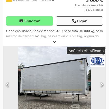
3 000 €
Preço fixo acresce IVA
(3 570 € bruto)
Solicitar
Ligar
Condição:
usado
, Ano de fabrico:
2010
, peso total:
16 000 kg
, peso
máximo de carga:
13 410 kg
, peso em vazio:
2 590 kg
, largura do
espaço de carga:
2 480 mm
, comprimento do espaço de carga:
7 300 mm
, altura do espaço de carga:
2 520 mm
, COMERCIANTE
Anúncio classificado
ALEMÃO oferece: Credpfxozrtddj Afmef Troca BDF 7,45
Galvanizada Apta para grua Duplas conexões Anéis para
amarração Teto deslizante Cortina deslizante Ano de fabrico:
04/2010 16.000 kg PBV 2.590 kg vazio Dimensões internas:
7300x2480x2520 mm Grande estoque de trocas BDF e reboques!
##### FAVOR LIGAR – NÃO ENVIAR EMAIL! ##### ENTREGA
POSSÍVEL EM TODA ALEMANHA! MEPO-VEÍCULOS COMERCIAIS
ENTREGA DESDE 1983! VISITA SOMENTE COM AGENDAMENTO!
#####