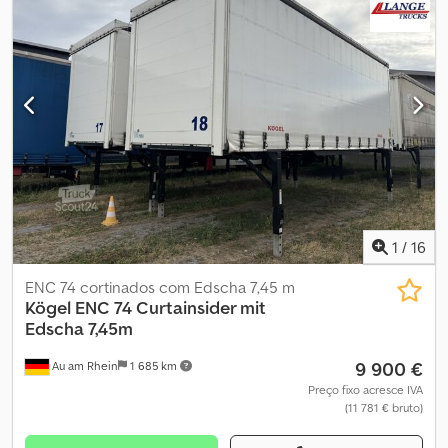
ajustáveis Altura em posição de apoio: 1,32 m Dimensões da área
de carga: Crodpfezkunbjx Afmof C 7,32 m, L 2,48 m, A 2,52 m
1
/
16
ENC 74 cortinados com Edscha 7,45 m
Kögel
ENC 74 Curtainsider mit
Edscha 7,45m
9 900 €
Au am Rhein
1 685 km
Preço fixo acresce IVA
(11 781 € bruto)