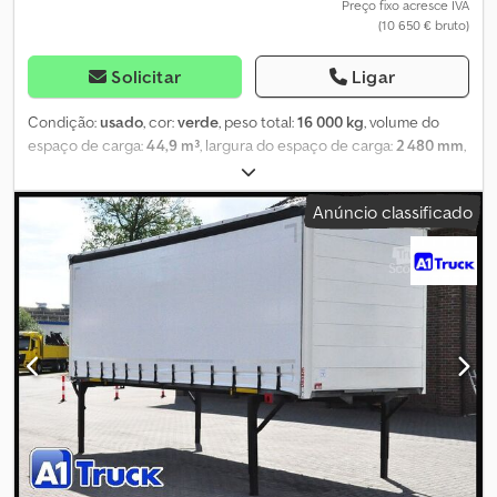
os valores indicados são medidas aproximadas em mm e kg. Prazo
Preço fixo acresce IVA
(10 650 € bruto)
de entrega mediante consulta. Entrega possível. A oferta não é
vinculativa e está sujeita a alterações. Preços líquidos, franco a
partir do local D-59558 Lippstadt-Rixbeck. Encontre mais artigos
Solicitar
Ligar
em lippstä.
Condição:
usado
, cor:
verde
, peso total:
16 000 kg
, volume do
espaço de carga:
44,9 m³
, largura do espaço de carga:
2 480 mm
,
comprimento do espaço de carga:
7 300 mm
, altura do espaço de
carga:
2 480 mm
, Caçamba intercambiável, lona deslizante,
Anúncio classificado
sistema BDF, 7.450 mm de comprimento. Caçamba intercambiável
usada e recondicionada com lona deslizante, sistema BDF, 7.450
mm de comprimento. Estrutura montada em IVECO 052, cor
verde-limão, NOVA PINTURA. (Pintura em cor à escolha possível!)
Novas lonas deslizantes em RAL 6026, verde-opala
(opcionalmente também em código XL). Novas lonas de teto em
branco com bordas pretas. Grandes portas tipo portal na parte
traseira, com barras de torção internas ou externas (variável
dependendo da versão). Inclui novos suportes rígidos de fábrica
em RAL 9005, preto profundo. Altura de apoio: 1.320 mm.
Dimensões externas: C=7.450 mm, L=2.550 mm, A=2.750 mm. Altura
interna: 2.480 mm. Altura de passagem lateral: 2.450 mm. Altura de
passagem traseira: 2.440 mm. Peso total: 16.000 kg. Cjdepgzaqopfx