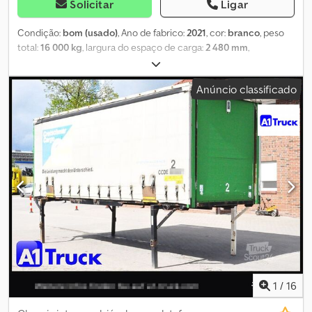
Solicitar
Ligar
Condição:
bom (usado)
, Ano de fabrico:
2021
, cor:
branco
, peso
total:
16 000 kg
, largura do espaço de carga:
2 480 mm
,
comprimento do espaço de carga:
7 320 mm
, altura do espaço de
carga:
2 520 mm
, Kögel ENC 74 – Plataforma de troca Peso bruto
Anúncio classificado
máximo admissível: 16.000 kg Peso em vazio: 2.299 kg Lona lateral
Cobertura deslizante Edscha Portas tipo portal Pés de apoio
ajustáveis Altura em posição de apoio: 1,32 m Dimensões da área
de carga: Crsdpfx Afezkul Hemof C 7,32 m, L 2,48 m, A 2,52 m
1
/
16