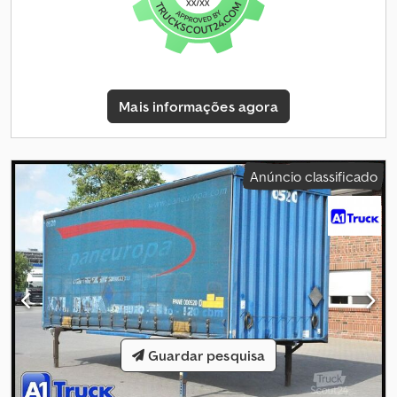
amarração retráteis * Porta tipo portal * Pernas de apoio
telescópicas * Galvanizado * Adequado para transporte
ferroviário – pode ser movimentado por guindaste * Outros *
Peso total: 16.000 kg * Peso em vazio: 1 kg * Carga útil: 15.999 kg *
Peso total permitido: 16.000 kg * Dimensões internas: C=7300 mm,
Mais informações agora
L=2480 mm, A=2520 mm * Volume interno*: 46 m² * Dimensões
dos cantoneiras E=5853mm * Dimensões da saliência: 799 mm *
Altura de apoio: 1320 mm * Lugares para paletes: 18 * Wecon Tipo
WPR 745 * Plataforma intercambiável padrão 7,45 Isenção de
Anúncio classificado
responsabilidade: Sujeito a alterações, venda prévia e erros. Pode
encontrar mais fotos e vídeos no nosso site. Crjdpfszlbh Rsx Afmsf
O nosso serviço abrangente inclui, por exemplo: * Compra /
venda / aluguer de veículos comerciais * Financiamento rápido e
descomplicado * Solicitação de toda a documentação (de
exportação) * Encomenda de matrículas de exportação *
Preparação do veículo: lonas novas, letreiros, pintura, etc. *
Carregamento / fixação da carga profissional * Inspeções TüV,
serviço de registro * Transferência de veículos comerciais
Contacte a nossa equipa especializada e teremos todo o prazer
Guardar pesquisa
em aconselhá-lo.