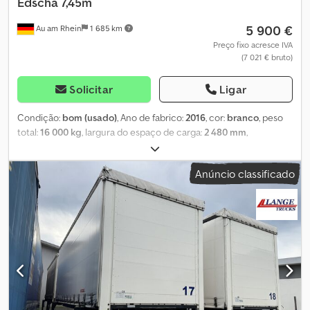
Edscha 7,45m
5 900 €
Au am Rhein
1 685 km
Preço fixo acresce IVA
(7 021 € bruto)
Solicitar
Ligar
Condição:
bom (usado)
, Ano de fabrico:
2016
, cor:
branco
, peso
total:
16 000 kg
, largura do espaço de carga:
2 480 mm
,
comprimento do espaço de carga:
7 320 mm
, altura do espaço de
carga:
2 520 mm
, Kögel ENCO 74 – Plataforma de Troca Peso
Anúncio classificado
Bruto Permitido: 16.000 kg Peso em Ordem de Marcha: 2.299 kg
Cedozkun Uspfx Afmjrf Com lona lateral Cobertura deslizante
Edscha Portas tipo portão Pés de apoio ajustáveis Altura de apoio:
1,32 m Dimensões da área de carga: C 7,32 m L 2,48 m A 2,52 m