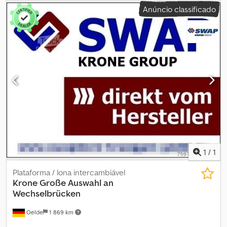
informações, entre em contato: Brüggen Swap-Store Beckumer
Anúncio classificado
Str. 51 59302 Oelde ☎ 📱 ✉ swapstorebrueggen-gmbh
Crjdpfomn Uc Hox Afmef
1
/
1
Plataforma / lona intercambiável
Krone
Große Auswahl an
Wechselbrücken
Oelde
1 869 km