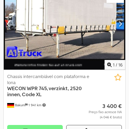
7700x2480x3090 mm GALVANIZADA Teto elevável Teto de aço 7
pares de argolas de amarração Pés telescópicos galvanizados
Lona lateral direita nova com inscrição Todo o resto neutro Peso
bruto total 16000 kg Peso vazio 3500 kg Ano de fabricação 2015
Grande estoque de estruturas de troca e trailers! ##### LIGUE
POR FAVOR – NÃO ENVIE EMAIL! ##### ENTREGA DISPONÍVEL EM
TODA ALEMANHA! MEPO VEÍCULOS COMERCIAIS ENTREGA
DESDE 1983! VISITA SOMENTE COM AGENDAMENTO! #####
1
/
16
Chassis intercambiável com plataforma e
lona
WECON
WPR 745, verzinkt, 2520
innen, Code XL
3 400 €
Bakum
1 941 km
Preço fixo acresce IVA
(4 046 € bruto)