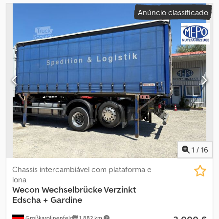
Anúncio classificado
1
/
16
Chassis intercambiável com plataforma e
lona
Wecon
Wechselbrücke Verzinkt
Edscha + Gardine
Großkarolinenfeld
1 882 km