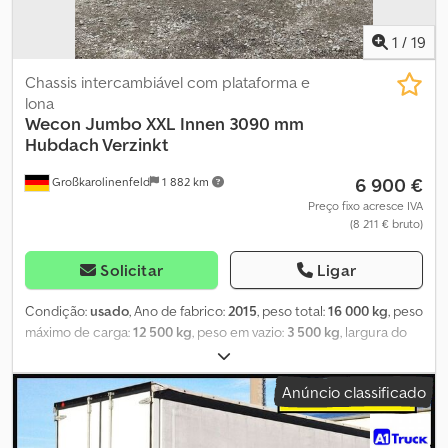
1
/
19
Chassis intercambiável com plataforma e
lona
Wecon
Jumbo XXL Innen 3090 mm
Hubdach Verzinkt
6 900 €
Großkarolinenfeld
1 882 km
Preço fixo acresce IVA
(8 211 € bruto)
Solicitar
Ligar
Condição:
usado
, Ano de fabrico:
2015
, peso total:
16 000 kg
, peso
máximo de carga:
12 500 kg
, peso em vazio:
3 500 kg
, largura do
espaço de carga:
2 480 mm
, comprimento do espaço de carga:
7 700 mm
, altura do espaço de carga:
3 090 mm
, COMERCIANTE
Anúncio classificado
ALEMÃO oferece: Cjdpfxjzrif Ro Afmjrf Estrutura de troca Jumbo
XXL 7,82 m Altura interna 3090 mm Altura da longarina 90 mm
Altura lateral de carga 2970 mm Dimensões internas: