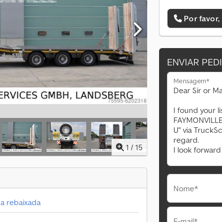
Por favor,
ENVIAR PED
Mensagem*
1
/
15
Nome*
a rebaixada
E-mail*