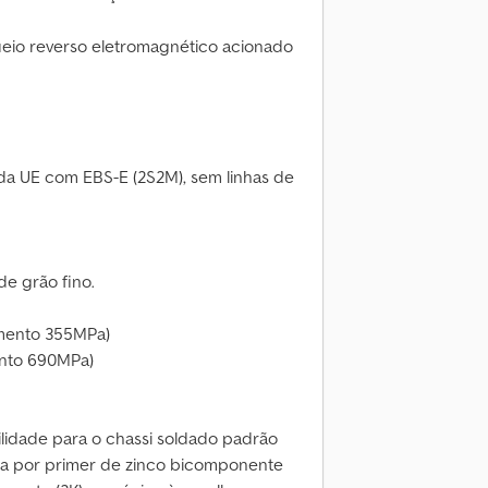
ueio reverso eletromagnético acionado
da UE com EBS-E (2S2M), sem linhas de
de grão fino.
mento 355MPa)
nto 690MPa)
ilidade para o chassi soldado padrão
da por primer de zinco bicomponente