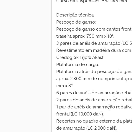
Curso da suspensão: -55/+145 mm
Descrição técnica
Pescoço de ganso:
Pescoço de ganso com cantos fronta
traseira aprox. 750 mm x 10°.
3 pares de anéis de amarração (LC 5
Revestimento em madeira dura com
Credog Sk Trjpfx Akasf
Plataforma de carga:
Plataforma atrás do pescoço de ganso 
aprox. 2.800 mm de comprimento, co
mm x 8°.
6 pares de anéis de amarração rebatí
2 pares de anéis de amarração rebatí
1 par de anéis de amarração rebatív
frontal (LC 10.000 daN).
Recortes no quadro externo da plata
de amarração (LC 2.000 daN).