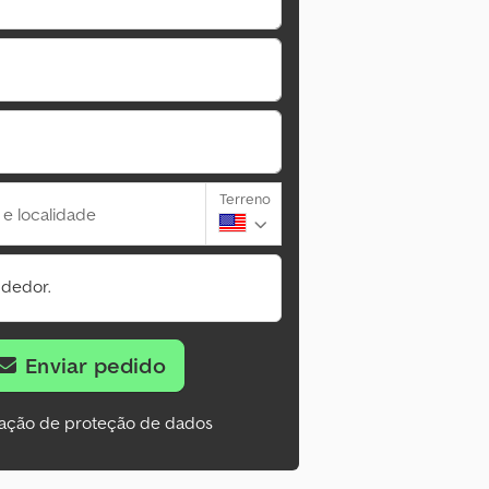
Terreno
 e localidade
ndedor.
Enviar pedido
ação de proteção de dados