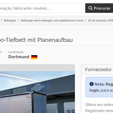
Procurar
Reboque
Reboque semi-reboque com plataforma e lona
ID do anúncio: A7
-Tiefbett mit Planenaufbau
ão
Localização
Dortmund
Fornecedor
Nota:
Reg
login,
para ac
Última vez onli
Registrado des