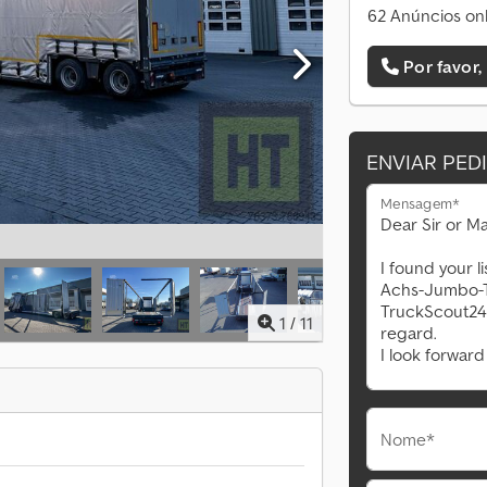
62 Anúncios onl
Por favor,
ENVIAR PED
Mensagem*
1
/
11
Nome*