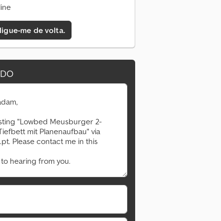
ine
 ligue-me de volta.
IDO