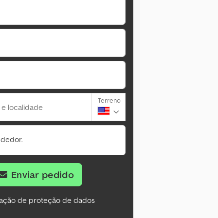
Terreno
 e localidade
ndedor.
Enviar pedido
ação de proteção de dados