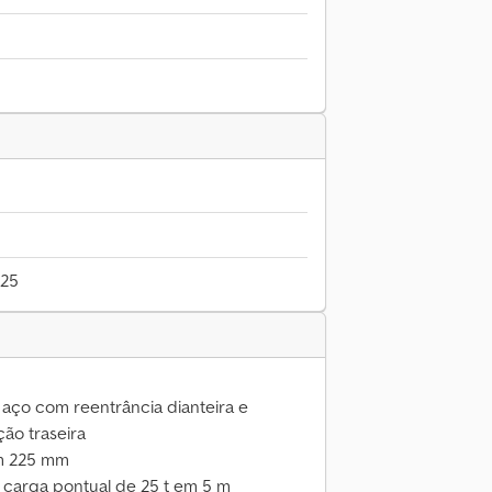
025
aço com reentrância dianteira e
ção traseira
im 225 mm
 carga pontual de 25 t em 5 m