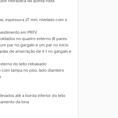
 por hidráulica via quinta roda
as, espessura 27 mm, nivelado com o
revestimento em PRFV
soldados no quadro externo (8 pares
, um par no gargalo e um par no início
golas de amarração de 4 t no gargalo e
terno do leito rebaixado
com tampa no piso, lado dianteiro
o
levados até a borda inferior do teto
namento da lona