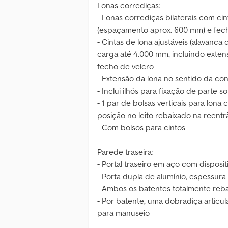
Lonas corrediças:
- Lonas corrediças bilaterais com cin
(espaçamento aprox. 600 mm) e fech
- Cintas de lona ajustáveis (alavanca
carga até 4.000 mm, incluindo exte
fecho de velcro
- Extensão da lona no sentido da c
- Inclui ilhós para fixação de parte so
- 1 par de bolsas verticais para lon
posição no leito rebaixado na reentr
- Com bolsos para cintos
Parede traseira:
- Portal traseiro em aço com dispositi
- Porta dupla de alumínio, espessur
- Ambos os batentes totalmente reba
- Por batente, uma dobradiça articul
para manuseio