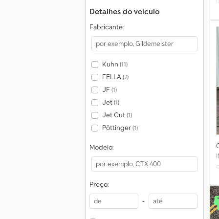
Detalhes do veículo
Fabricante:
Kuhn
(11)
FELLA
(2)
JF
(1)
Jet
(1)
Jet Cut
(1)
Pöttinger
(1)
Modelo:
i
Preço:
-