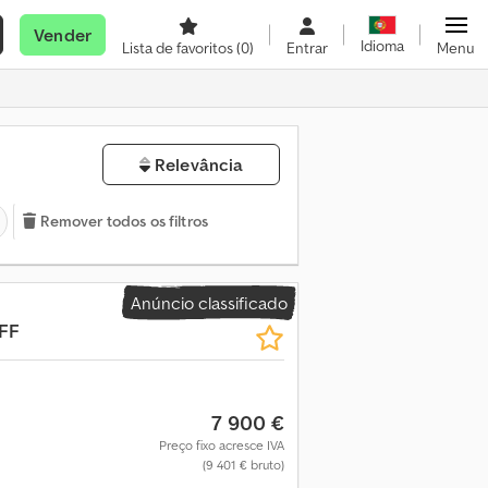
Vender
Idioma
Lista de favoritos
(0)
Entrar
Menu
Relevância
Remover todos os filtros
Anúncio classificado
FF
7 900 €
Preço fixo acresce IVA
(9 401 € bruto)