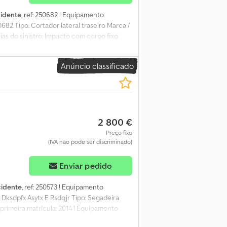
cidente
, ref: 250682 ! Equipamento
82 Tipo: Cortador lateral traseiro Marca /
as do sinistro: Impacto com corpo fixo
s ou para exportação. Atenção: os veículos
ão após a venda! Preço de venda sem
Anúncio classificado
pfxsyt Sd Te Adqer Mais informações e
ebê-lo nas melhores condições! A nossa
as superior a 100.000 m² ao sul de
construção, movimentação, agrícolas,
do mensalmente. Teremos o prazer de
2 800 €
RAFFENSTADEN. *Descrição sujeita a erros
Preço fixo
(IVA não pode ser discriminado)
Enviar pedido
cidente
, ref: 250573 ! Equipamento
 Dksdpfx Asytx E Rsdqjr Tipo: Segadeira
primeira matrícula: 2014 ! Equipamento
mento acidentado vendido no estado, venda