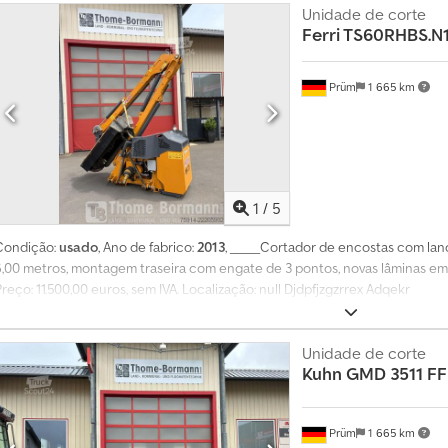
8
Unidade de corte
9
Ferri TS60RHBS.N
5
5
0
Prüm
1 665 km
7
1
/
5
Condição:
usado
, Ano de fabrico:
2013
, _____Cortador de encostas com lan
6,00 metros, montagem traseira com engate de 3 pontos, novas lâminas em
reço: 11.500,00 euros, sem IVA. Localização: null Djdpfjzgzrrex Adqekr
Unidade de corte
Kuhn
GMD 3511 FF
Prüm
1 665 km