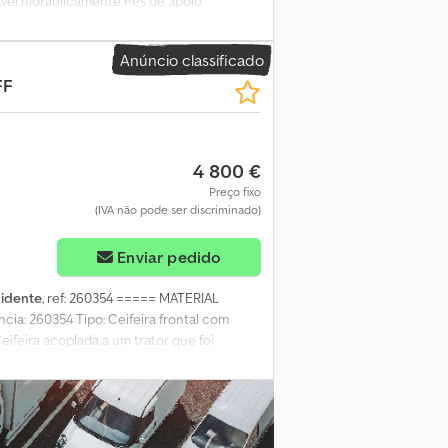
vel hidraulicamente Pés de apoio
Anúncio classificado
FF
4 800 €
Preço fixo
(IVA não pode ser discriminado)
Enviar pedido
cidente
, ref: 260354 ===== MATERIAL
: 260354 Tipo: Ceifeira frontal com
ifeira acoplada a um trator que foi
ntes Material Material vendido apenas para
aceitação, troca ou reembolso. No warranty,
---- Informações práticas ----- > Preço de
 e informações adicionais no nosso site. >
GESTLEASE ING. 17 Route d'Eschau - 67400