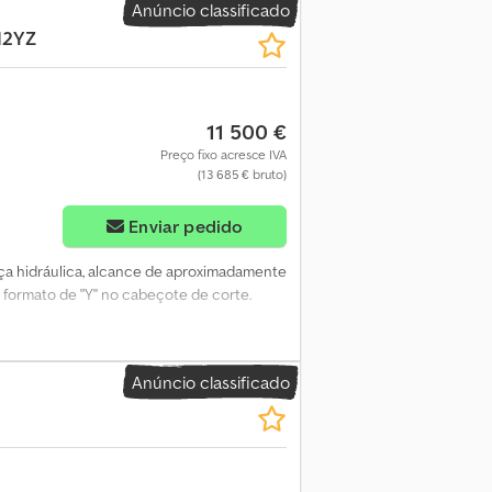
Anúncio classificado
12YZ
11 500 €
Preço fixo acresce IVA
(13 685 € bruto)
Enviar pedido
ça hidráulica, alcance de aproximadamente
 formato de "Y" no cabeçote de corte.
Anúncio classificado