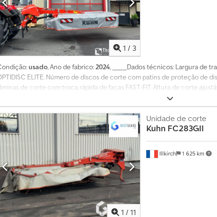
1
/
3
Condição:
usado
, Ano de fabrico:
2024
, _____Dados técnicos: Largura de tra
OPTIDISC ELITE. Número de discos de corte com patins de proteção de di
lâminas de corte com troca rápida de facas FAST-FIT. Altura de corte ajustá
Proteção contra sobrecarga do eixo do disco: PROTECTADRIVE. Adaptação 
corte. Ajuste do alívio: alívio hidropneumático LIFT-CONTROL. Proteção an
Elevação para atravessar o andain: através do cilindro de elevação integrad
Unidade de corte
Kuhn
FC283GII
Disco de formação de andain: externo. Montagem: engate de três pontos ca
2 posições – deslocamento de 190 mm. Conversão para posição de transporte
(horizontal) com travamento automático. Rotação da tomada de força: 1.0
Illkirch
1 625 km
sobrecarga: embreagem de fricção no eixo intermediário. Roda livre: de sé
ateral. Potência requerida na TDF: 36 kW / 49 cv. Conexões hidráulicas neces
duplo efeito (*apenas para ajuste da pressão de contato ao solo). Sistema
na traseira da máquina. Peso: 950 kg. Localização em estoque: nulo. Dkodpf
1
/
11