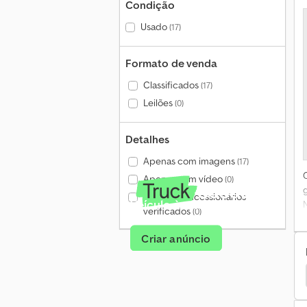
Condição
Usado
(17)
Formato de venda
Classificados
(17)
V
Leilões
(0)
Detalhes
Apenas com imagens
(17)
Apenas com vídeo
(0)
Apenas concessionários
Veículo à venda?
verificados
(0)
Criar anúncio
er
Kuhn Cultivador
Kuhn Embalagem Do Fardo