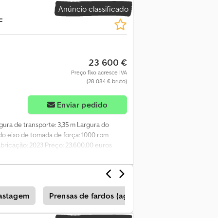
m garantia, aceitação de troca,
Anúncio classificado
ne Garantie, Rücknahme oder Erstattung. ---
F
sível mediante custo adicional. > Fotos e
--- Quem somos nós? ----- GESTLEASE ING.
ra e venda de equipamentos profissionais
is de 350 referências em stock Parque com
23 600 €
to | Agrícolas | Veículos pesados |
abalho: 3 m Prazo de entrega (em dias): 1
Preço fixo acresce IVA
(28 084 € bruto)
Enviar pedido
rgura de transporte: 3,35 m Largura do
 do eixo de tomada de força: 1000 rpm
bricação: 2023 Preço: 23.600,00 euros
pastagem
Prensas de fardos (agricultura)
Kuhn Rol