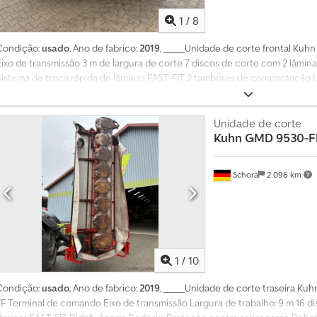
d
1
/
8
e
1
Condição:
usado
, Ano de fabrico:
2019
, _____Unidade de corte frontal Ku
4
Eixo de transmissão 3 m de largura de corte 7 discos de corte com 2 lâmina
0
Sistema de troca rápida de lâminas FAST-FIT 2 tambores de compactação L
0
0
Unidade de corte
0
Kuhn
GMD 9530-F
p
e
d
Schora
2 096 km
i
d
o
s
d
1
/
10
e
c
Condição:
usado
, Ano de fabrico:
2019
, _____Unidade de corte traseira K
o
FF Terminal de comando Eixo de transmissão Largura de trabalho: 9 m 16 di
m