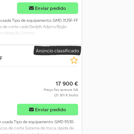
Enviar pedido
hn usada Tipo de equipamento: GMD 3125F-FF
s de corte cada Dedpfx Adjzrra Rjqjkr
ocalização: Schora
Anúncio classificado
F
17 900 €
Preço fixo acresce IVA
(21 301 € bruto)
Enviar pedido
uhn usada Tipo de equipamento: GMD 9530-
scos de corte Sistema de troca rápida de