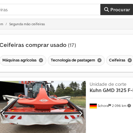
Procurar
em
Segunda mão ceifeiras
Ceifeiras comprar usado
(17)
Máquinas agrícolas
Tecnologia de pastagem
Ceifeiras
Unidade de corte
Kuhn
GMD 3125 F-
Schora
2 096 km
M
a
i
s