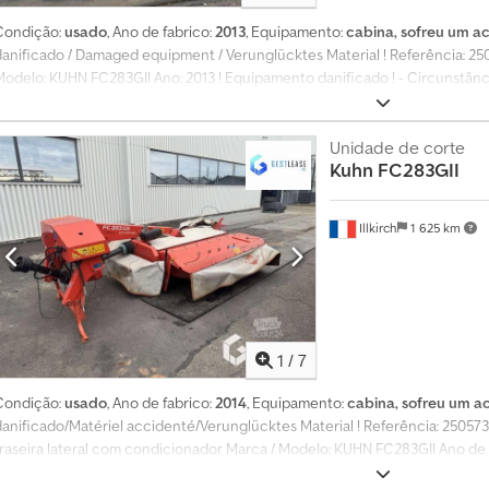
Condição:
usado
, Ano de fabrico:
2013
, Equipamento:
cabina, sofreu um a
danificado / Damaged equipment / Verunglücktes Material ! Referência: 2506
Modelo: KUHN FC283GII Ano: 2013 ! Equipamento danificado ! - Circunstânci
Equipamento danificado vendido no estado, venda apenas para profissionai
não têm qualquer tipo de garantia, retoma, troca, reembolso ou reclamaç
impostos. Entrega disponível com custo adicional ao preço de venda. Dksd
Unidade de corte
Kuhn
FC283GII
fotos disponíveis no nosso site! Agende uma visita para que possamos rec
empresa, especializada na compra e venda, dispõe de um parque de máquin
Estrasburgo. Possuímos mais de 350 máquinas incluindo equipamentos de 
Illkirch
1 625 km
camiões pesados, ligeiros de passageiros e comerciais, com stock renova
recebê-lo nas nossas instalações na 17 Route d’Eschau, 67400 ILLKIRCH-G
argura de trabalho: 3 m Prazo de entrega (em dias): 1
1
/
7
Condição:
usado
, Ano de fabrico:
2014
, Equipamento:
cabina, sofreu um a
danificado/Matériel accidenté/Verunglücktes Material ! Referência: 250573
traseira lateral com condicionador Marca / Modelo: KUHN FC283GII Ano de 
danificado ! - Circunstâncias do sinistro: Colisão com objeto fixo Equipa