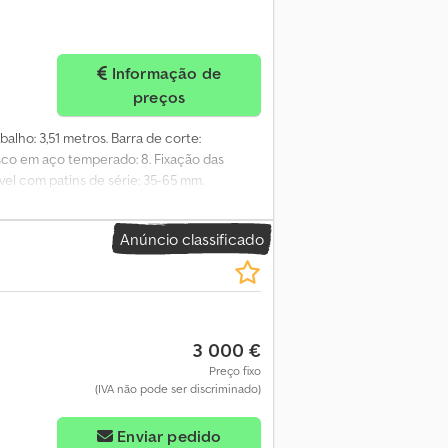
Informação de
preços
balho: 3,51 metros. Barra de corte:
sco em aço temperado: 8. Fixação das
vel com patins de série: 35-65 mm.
ao solo: suspensão central da unidade de
ti-colisão: proteção contínua NONSTOP.
Anúncio classificado
o. Largura média do andain: 2,80 metros.
tegoria 2. Montagem deslocável, ajustável:
: giro hidráulico de 90° para trás
00 rpm. Cardan com proteção contra
rie, integrada na caixa de engrenagens
3 000 €
sárias no trator: 1 simples efeito* + 1
 de iluminação com placas de advertência –
Preço fixo
(IVA não pode ser discriminado)
jth Ny Nox Adqjr
Enviar pedido