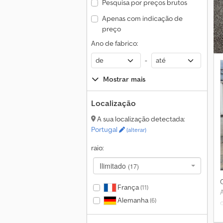
Pesquisa por preços brutos
Apenas com indicação de
preço
c
Ano de fabrico:
-
Mostrar mais
Localização
A sua localização detectada:
Portugal
(alterar)
raio:
Ilimitado
(17)
França
(11)
Alemanha
(6)