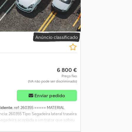
 profissionais Aquisição de equipamentos
 m² ao sul de Estrasburgo Equipamentos de
s/ligeiros * Descrição sujeita a erros
Anúncio classificado
6 800 €
Preço fixo
(IVA não pode ser discriminado)
Enviar pedido
cidente
, ref: 260355 ===== MATERIAL
 260355 Tipo: Segadeira lateral traseira
egadeira acoplada a um trator que sofreu
 Beschädigtes Material Material vendido