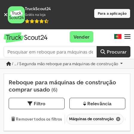
TruckScout24
Para a aplicação
Grátis na loja
Vender
Procurar
/ ... / Segunda mão reboque para máquinas de construção
Reboque para máquinas de construção
comprar usado
(6)
Filtro
Relevância
Máquinas de construção
Re
Remover todos os filtros