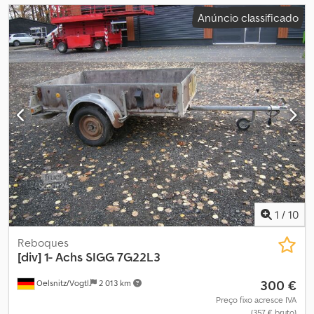
Anúncio classificado
1
/
10
Reboques
[div]
1- Achs SIGG 7G22L3
300 €
Oelsnitz/Vogtl.
2 013 km
Preço fixo acresce IVA
(357 € bruto)