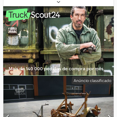
constitui uma oferta vinculativa e pode conter erros. Não há
garantia para todas as informações apresentadas. Esta oferta não
constitui uma oferta vinculativa e pode conter erros. Não há
garantia para todas as informações apresentadas. Dedpfozb Ttrox
Ai Esck
Mais de 140 000 pedidos de compra por mês
Selecionar pacote de revendedor
Anúncio classificado