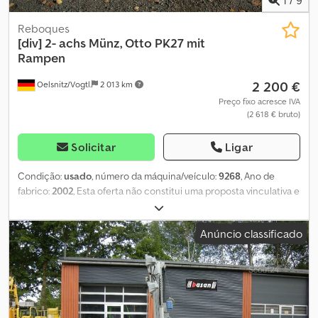
Reboques
[div]
2- achs Münz, Otto PK27 mit
Rampen
2 200 €
Oelsnitz/Vogtl.
2 013 km
Preço fixo acresce IVA
(2 618 € bruto)
Solicitar
Ligar
Condição:
usado
, número da máquina/veículo:
9268
, Ano de
fabrico:
2002
, Esta oferta não constitui uma proposta vinculativa e
pode conter erros. Não há garantia quanto a todas as
informações fornecidas. Esta oferta não constitui uma proposta
Anúncio classificado
vinculativa e pode conter erros. Não há garantia quanto a todas
as informações fornecidas. Dedpozb Tuiefx Ai Esck