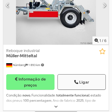
1
/
6
Reboque industrial
Müller-Mitteltal
Nürnberg
1 893 km
Informação de
Ligar
preços
Condição:
novo
, Funcionalidade:
totalmente funcional
, estado
dos pneus:
100 percentagem
, Ano de fabrico:
2025
, tipo de
combustível:
diesel
, O carro de cabos totalmente automático
para a tecnologia do futuro. O KWH da Müller-Mitteltal é um