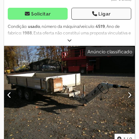
Solicitar
Ligar
Condição:
usado
, número da máquina/veículo:
4519
, Ano de
fabrico:
1988
, Esta oferta não constitui uma proposta vinculativa e
pode conter erros. Não há garantia quanto a todas as
informações fornecidas. Esta oferta não constitui uma proposta
Anúncio classificado
vinculativa e pode conter erros. Não há garantia quanto a todas
as informações fornecidas. Dsdszb Tuvepfx Ai Esck
1
/
9