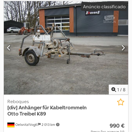
informações fornecidas. Esta oferta não constitui uma proposta
Anúncio classificado
vinculativa e pode conter erros. Não há garantia quanto a todas
as informações fornecidas. Dcodpfx Aszb Tr Usi Esk
1
/
8
Reboques
[div]
Anhänger für Kabeltrommeln
Otto Treibel K89
990 €
Oelsnitz/Vogtl.
2 013 km
Preço fixo acresce IVA