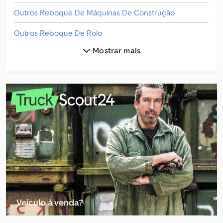
Outros Reboque De Máquinas De Construção
Outros Reboque De Rolo
Mostrar mais
Outros Reboque De Venda
Outros Reboque Para Barcos
Outros Reboque Para Cavalos
Outros Reboque Para Gado
Outros Reboques De Automóveis
Reboque
Reboque Com Cinto
Reboque De Empurrar
Veículo à venda?
Reboque De Motocicleta