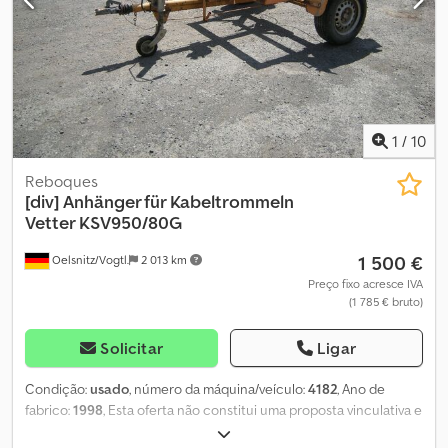
1
/
10
Reboques
[div]
Anhänger für Kabeltrommeln
Vetter KSV950/80G
1 500 €
Oelsnitz/Vogtl.
2 013 km
Preço fixo acresce IVA
(1 785 € bruto)
Solicitar
Ligar
Condição:
usado
, número da máquina/veículo:
4182
, Ano de
fabrico:
1998
, Esta oferta não constitui uma proposta vinculativa e
pode conter erros. Não há garantia quanto a todas as