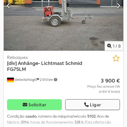
1
/
8
Reboques
[div]
Anhänge- Lichtmast Schmid
FG75LM
3 900 €
Oelsnitz/Vogtl.
2 013 km
Preço fixo acresce IVA
(4 641 € bruto)
Solicitar
Ligar
Condição:
usado
, número da máquina/veículo:
5102
, Ano de
fabrico:
2014
, horas de funcionamento:
328 h
, Esta oferta não