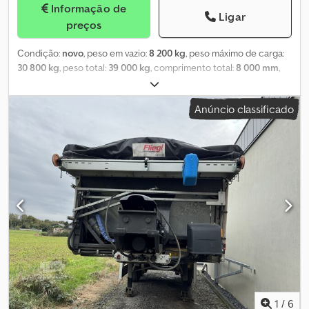
Informação de
Ligar
preços
Condição:
novo
, peso em vazio:
8 200 kg
, peso máximo de carga:
30 800 kg
, peso total:
39 000 kg
, comprimento total:
8 000 mm
,
largura total:
2 550 mm
, suspensão:
ar
, tamanho do pneu:
385/65
R 22,5
, estado dos pneus:
100 percentagem
, cor:
preto
,
Anúncio classificado
Equipamento:
ABS
, Novo, travões de disco BPW, 1º eixo elevatório,
jantes de liga leve, descarga traseira por empurrão através de
pistão hidráulico, isolado, abertura mecânica da lateral, cobertura
elétrica Cramaro, capacidade de 24 metros cúbicos. Dkedpfxsyv E
Sws Af Uer
1
/
6