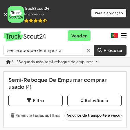
TruckScout24
Para a aplicação
Grátis na loja
Vender
Procurar
/ ... / Segunda mão semi-reboque de empurrar
Semi-Reboque De Empurrar comprar
usado
(4)
Filtro
Relevância
Veículos de transporte e veículos c
Remover todos os filtros