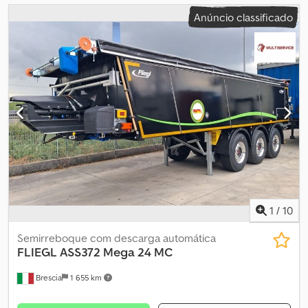
Anúncio classificado
1
/
10
Semirreboque com descarga automática
FLIEGL
ASS372 Mega 24 MC
Brescia
1 655 km