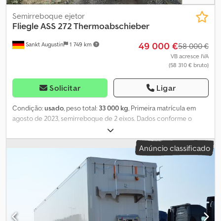
Semirreboque ejetor
Fliegle
ASS 272 Thermoabschieber
49 000 €
Sankt Augustin
1 749 km
58 000 €
VB acresce IVA
(58 310 € bruto)
Solicitar
Ligar
Condição:
usado
, peso total:
33 000 kg
, Primeira matrícula em
agosto de 2023, semirreboque de 2 eixos. Dados conforme o
livrete do veículo. Dsdpfx Afszgcilj Uokr
Anúncio classificado