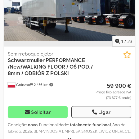
1
/
23
Semirreboque ejetor
Schwarzmuller PERFORMANCE
/New/WALKING
FLOOR / OŚ POD. /
8mm / ODBIÓR Z POLSKI
59 900 €
Gniezno
2 456 km
Preço fixo acresce IVA
(73 677 € bruto)
Solicitar
Ligar
Condição:
novo
, Funcionalidade:
totalmente funcional
, Ano de
fabrico:
2026
, BEM-VINDOS A EMPRESA SMUSZKIEWICZ OFERECE:
Novo semirreboque Schwarzmüller PERFORMANCE PISO MÓVEL -