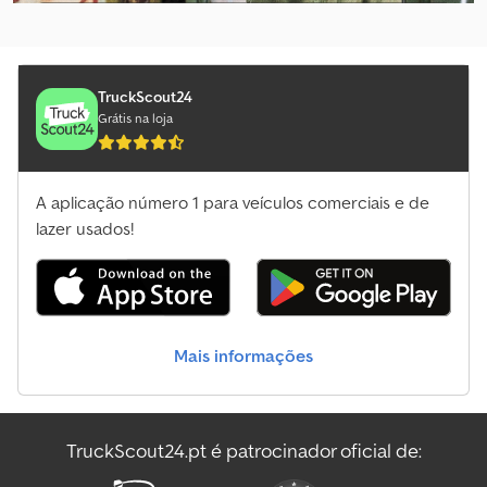
Reboque
Selecionar pacote de revendedor
Reboque Com Cinto
Reboque De Empurrar
TruckScout24
Grátis na loja
Reboque De Motocicleta
Reboque De Máquinas De Construção
A aplicação número 1 para veículos comerciais e de
Reboque De Rolo
lazer usados!
Reboque De Venda
Reboque Para Barcos
Mais informações
Reboque Para Cavalos
Reboques De Automóveis
TruckScout24.pt é patrocinador oficial de:
Schmitz Cargobull Semi-Reboque De Empurrar