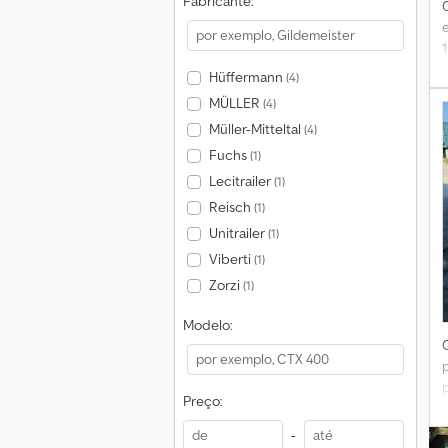
Fabricante:
e
Hüffermann
(4)
MÜLLER
(4)
Müller-Mitteltal
(4)
*
Fuchs
(1)
Lecitrailer
(1)
Reisch
(1)
Unitrailer
(1)
Viberti
(1)
Zorzi
(1)
Modelo:
Preço:
-