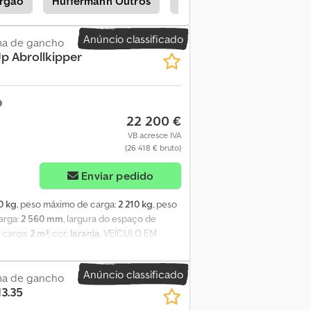
rgão
Hüffermann Outros
Hüffermann Atrelados
Anúncio classificado
ma de gancho
p Abrollkipper
22 200 €
VB acresce IVA
(26 418 € bruto)
Enviar pedido
0 kg
, peso máximo de carga:
2 210 kg
, peso
arga:
2 560 mm
, largura do espaço de
 carga:
2 m³
, cor:
laranja
, VEÍCULO EM
 Up – O ORIGINAL!!! Peso bruto total
caçamba: 2.560 x 1.620 x 500 mm Dimensões
Anúncio classificado
 articulado mais inteligente e moderno da
ma de gancho
3.35
 de 1,90 m Ângulo de carregamento
á carga negativa sobre o ponto de reboque