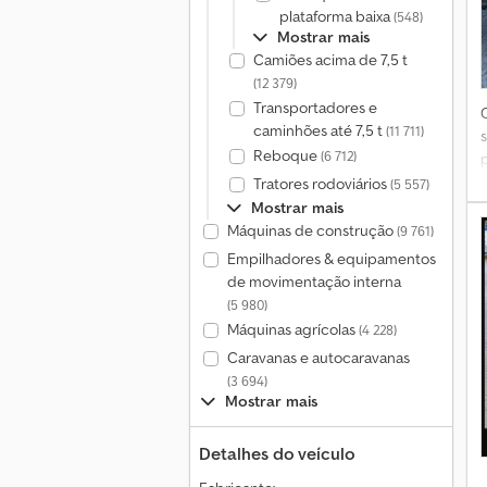
plataforma baixa
(548)
Mostrar mais
Camiões acima de 7,5 t
(12 379)
Transportadores e
caminhões até 7,5 t
(11 711)
Reboque
(6 712)
Tratores rodoviários
(5 557)
Mostrar mais
Máquinas de construção
(9 761)
Empilhadores & equipamentos
de movimentação interna
(5 980)
Máquinas agrícolas
(4 228)
Caravanas e autocaravanas
(3 694)
Mostrar mais
Detalhes do veículo