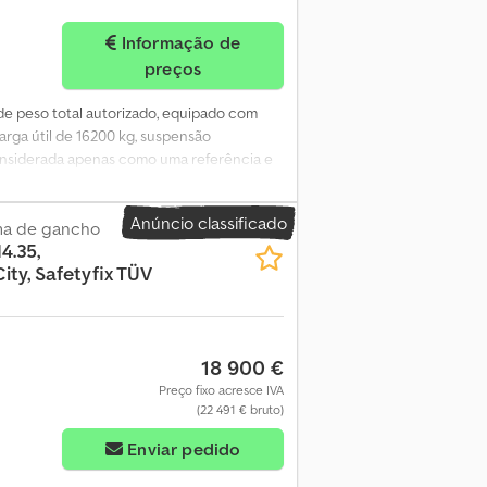
Informação de
preços
 de peso total autorizado, equipado com
arga útil de 16200 kg, suspensão
considerada apenas como uma referência e
tar-nos para confirmar a exatidão dos
Anúncio classificado
ma de gancho
4.35,
ity, Safetyfix TÜV
18 900 €
Preço fixo acresce IVA
(22 491 € bruto)
Enviar pedido