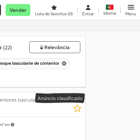
Vender
Idioma
Lista de favoritos
(0)
Entrar
Menu
o
(22)
Relevância
boque basculante de contentor
Anúncio classificado
entores basculante
747 km