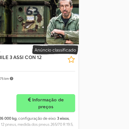
Anúncio classificado
o
ILE 3 ASSI CON 12
675 km
Informação de
preços
26 000 kg
, configuração de eixo:
3 eixos
,
s, 12 pneus, medida dos pneus 265/70 R 19.5,