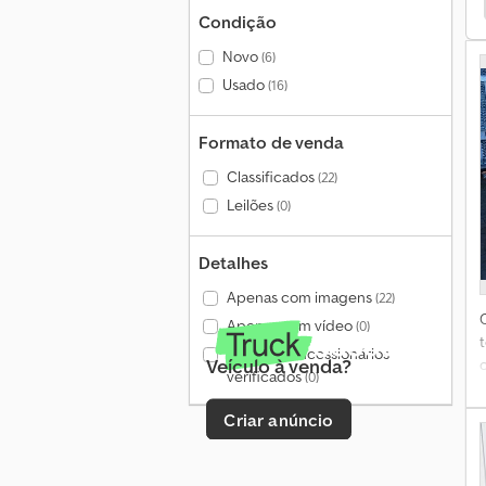
os
Citroen Pick-Up
Outros Pick-Up
Pick-Up
Condição
Novo
(6)
Usado
(16)
Formato de venda
Classificados
(22)
Leilões
(0)
Detalhes
Apenas com imagens
(22)
Apenas com vídeo
(0)
t
Apenas concessionários
Veículo à venda?
verificados
(0)
Criar anúncio