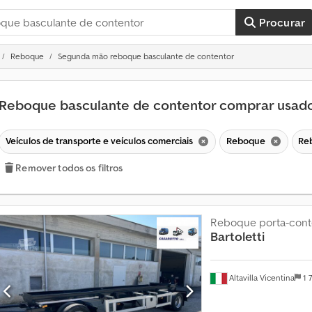
Procurar
Reboque
Segunda mão reboque basculante de contentor
Reboque basculante de contentor comprar usad
Veículos de transporte e veículos comerciais
Reboque
Re
Remover todos os filtros
Reboque porta-cont
Bartoletti
Altavilla Vicentina
1 
M