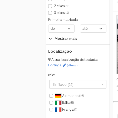
2 eixos
(13)
3 eixos
(4)
Primeira matrícula:
-
Mostrar mais
Localização
A sua localização detectada:
Portugal
(alterar)
raio:
Ilimitado
(22)
r
Alemanha
(16)
Itália
(5)
França
(1)