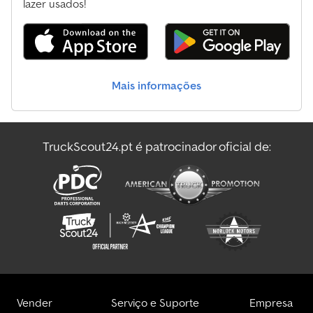
Reboque Para Barcos
lazer usados!
Reboque Para Cavalos
Reboque Para Gado
Mais informações
Reboques De Automóveis
Semi-Reboque De Empurrar
TruckScout24.pt é patrocinador oficial de:
Vlemmix Reboque De Máquinas De Construção
Woermann Reboque De Máquinas De Construção
Vender
Serviço e Suporte
Empresa