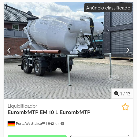
Anúncio classificado
1
/
13
Liquidificador
EuromixMTP EM 10 L
EuromixMTP
Porta Westfalica
1 942 km