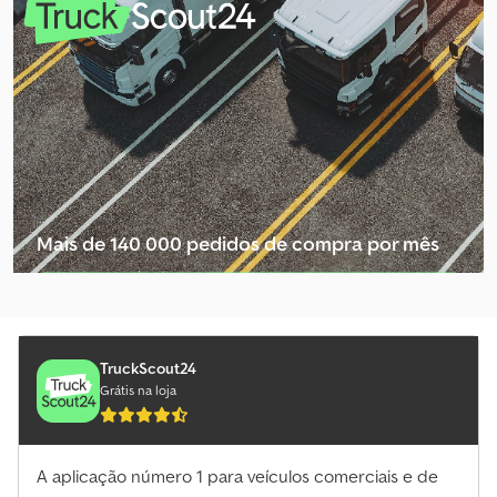
Outros Reboque De Rolo
Outros Reboque De Venda
Outros Reboque Para Cavalos
Outros Reboques De Automóveis
Reboque
Reboque Com Cinto
Mais de 140 000 pedidos de compra por mês
Reboque De Empurrar
Selecionar pacote de revendedor
Reboque De Motocicleta
Reboque De Máquinas De Construção
TruckScout24
Grátis na loja
Reboque De Rolo
Reboque De Venda
A aplicação número 1 para veículos comerciais e de