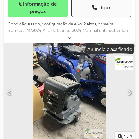
Informação de
Ligar
preços
Condição:
usado
, configuração de eixo:
2 eixos
, primeira
matrícula:
11/2024
, Ano de fabrico:
2024
, Material utilizável: betão
IVA/Regime de tributação sobre o valor acrescentado: IVA
dedutível Para mais informações, contacte Harun Cevik, Jamila
Anúncio classificado
Azzi, Henri Omeragic ou Denis Omeragic. Crodpfx Aozfy Nyjl Rjf
1
/
3