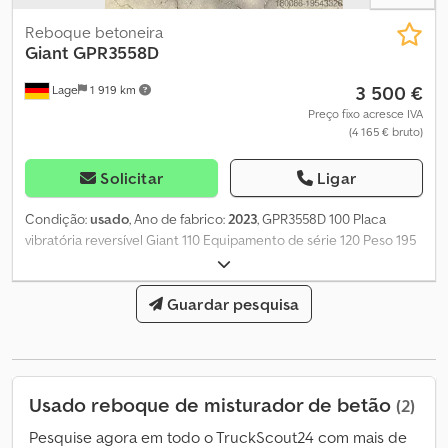
Reboque betoneira
Giant
GPR3558D
3 500 €
Lage
1 919 km
Preço fixo acresce IVA
(4 165 € bruto)
Solicitar
Ligar
Condição:
usado
, Ano de fabrico:
2023
, GPR3558D 100 Placa
vibratória reversível Giant 110 Equipamento de série 120 Peso 195
kg 130 Força centrífuga 35 kN 140 Largura de trabalho 58 cm 150
Frequência 81,9 Hz 160 Motor Hatz 1B20 170 Cilindrada 232 cc
Codpewyqk Tsfx Al Rerf 180 Potência do motor 3,4 kW 190 Tipo de
Guardar pesquisa
motor: motor diesel 4 tempos 200 Tapete de PU
Usado reboque de misturador de betão
(2)
Pesquise agora em todo o TruckScout24 com mais de