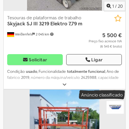
1
/
20
Tesouras de plataformas de trabalho
Skyjack
SJ III 3219 Elektro 7,79 m
5 500 €
Weißenfels
2 045 km
Preço fixo acresce IVA
(6 545 € bruto)
Solicitar
Ligar
Condição:
usado
, Funcionalidade:
totalmente funcional
, Ano de
fabrico:
2019
, número da máquina/veículo:
2425988
, capacidade
de carga:
227 kg
, altura de elevação:
5 790 mm
, comprimento da
plataforma:
1 630 mm
, largura da plataforma:
660 mm
, peso total:
Anúncio classificado
1 312 kg
, comprimento de transporte:
1 780 mm
, largura de
transporte:
810 mm
, altura de transporte:
990 mm
, tipo de
combustível:
elétrico
, tamanho do pneu:
12x4x8
, cor:
vermelho
,
Dados técnicos Ano de fabricação: 2019 Motor: elétrico Altura de
trabalho: 7,79 m Dkodpfxjzl Rf Sj Acqor Altura da plataforma: 5,79 m
Extensão da plataforma: 0,91 m Dimensões da plataforma (C x L):