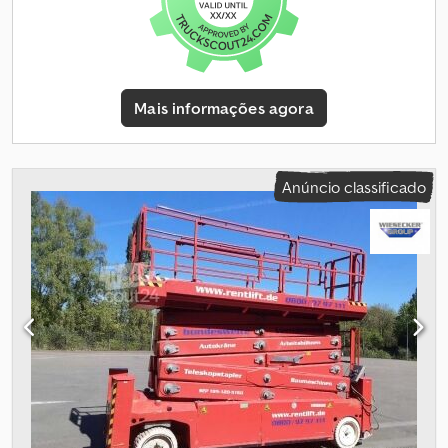
carga, estendido 750 kg Nº máx. de pessoas 4 Velocidade de
condução 0,4 - 5,0 km/h Tração 4 x 32 VAC / 3,3 kW Elevação 2 x 48
VDC / 10,0 kW Capacidade de subida 40% Peso 4.300 kg Sinais
normais de uso, totalmente funcional, UVV
Mais informações agora
Anúncio classificado