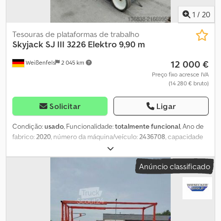
1
/
20
Tesouras de plataformas de trabalho
Skyjack
SJ III 3226 Elektro 9,90 m
12 000 €
Weißenfels
2 045 km
Preço fixo acresce IVA
(14 280 € bruto)
Solicitar
Ligar
Condição:
usado
, Funcionalidade:
totalmente funcional
, Ano de
fabrico:
2020
, número da máquina/veículo:
2436708
, capacidade
de carga:
227 kg
, tipo de mastro:
telescópico
, altura de elevação:
7 920 mm
, comprimento da plataforma:
2 130 mm
, largura da
Anúncio classificado
plataforma:
710 mm
, peso total:
1 890 kg
, comprimento de
transporte:
2 320 mm
, largura de transporte:
840 mm
, altura de
transporte:
1 910 mm
, tipo de combustível:
elétrico
, tamanho do
pneu:
16 x 5 x 12
, cor:
vermelho
, Dados técnicos Ano de fabrico
2020 Motor elétrico Altura de trabalho 9,92 m Altura da
plataforma 7,92 m Dimensões da plataforma (C x L) 2,13 m x 0,71 m