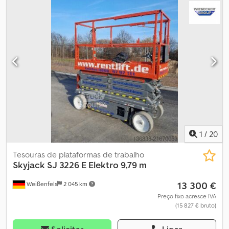
transporte:
2 310 mm
, largura de transporte:
1 170 mm
, altura de
transporte:
1 880 mm
, tipo de combustível:
elétrico
, tamanho do
pneu:
16x5x12
, cor:
vermelho
, Equipamento:
tração integral
,
Dados técnicos Djdpszf Ahlsfx Acqokr Ano de fabricação 2018
Motor Elétrico Altura de trabalho 11,75 m Altura da plataforma 9,75
m Extensão da plataforma 1,22 m Dimensões da plataforma (CxL)
2,13 x 1,07 m Dimensões totais (CxLxA) 2,31 x 1,17 x 2,24 m Peso 2.302
kg Capacidade de carga 317 kg Capacidade de carga com
distribuição de peso 204 kg Velocidade de deslocamento 1,1 - 3,2
km/h Capacidade de subida de rampa 25% Totalmente funcional,
sinais normais de uso
1
/
20
Tesouras de plataformas de trabalho
Skyjack
SJ 3226 E Elektro 9,79 m
13 300 €
Weißenfels
2 045 km
Preço fixo acresce IVA
(15 827 € bruto)
Solicitar
Ligar