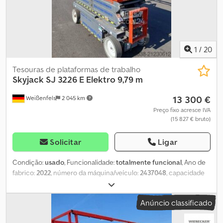
1
/
20
Tesouras de plataformas de trabalho
Skyjack
SJ 3226 E Elektro 9,79 m
13 300 €
Weißenfels
2 045 km
Preço fixo acresce IVA
(15 827 € bruto)
Solicitar
Ligar
Condição:
usado
, Funcionalidade:
totalmente funcional
, Ano de
fabrico:
2022
, número da máquina/veículo:
2437048
, capacidade
de carga:
227 kg
, altura de elevação:
779 mm
, comprimento da
plataforma:
2 100 mm
, largura da plataforma:
700 mm
, peso total:
Anúncio classificado
2 014 kg
, comprimento de transporte:
2 320 mm
, largura de
transporte:
840 mm
, altura de transporte:
1 930 mm
, tipo de