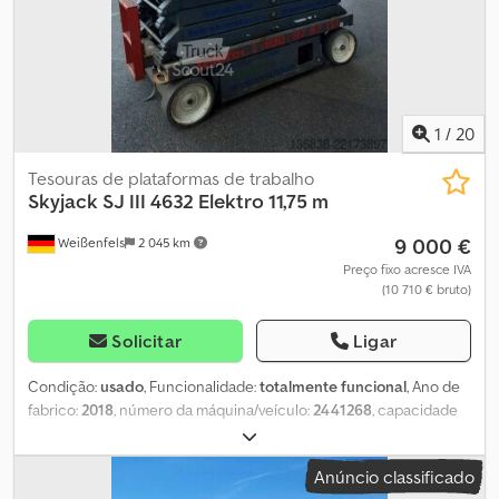
1
/
20
Tesouras de plataformas de trabalho
Skyjack
SJ III 4632 Elektro 11,75 m
9 000 €
Weißenfels
2 045 km
Preço fixo acresce IVA
(10 710 € bruto)
Solicitar
Ligar
Condição:
usado
, Funcionalidade:
totalmente funcional
, Ano de
fabrico:
2018
, número da máquina/veículo:
2441268
, capacidade
de carga:
317 kg
, tipo de mastro:
telescópico
, altura de elevação:
9 750 mm
, comprimento da plataforma:
2 130 mm
, largura da
Anúncio classificado
plataforma:
1 070 mm
, peso total:
2 302 kg
, comprimento de