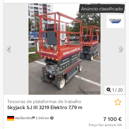
7 920 mm
, comprimento da plataforma:
2 130 mm
, largura da
Anúncio classificado
plataforma:
710 mm
, peso total:
1 890 kg
, comprimento de
transporte:
2 320 mm
, largura de transporte:
840 mm
, altura de
transporte:
1 910 mm
, tipo de combustível:
elétrico
, tamanho do
pneu:
16 x 5 x 12
, cor:
vermelho
, Equipamento:
Verificação de
segurança UVV, tração integral
, Dados técnicos Ano de fabrico:
2019 Motor: elétrico Altura de trabalho: 9,92 m Altura da
plataforma: 7,92 m Dimensões da plataforma (C x L): 2,13 m x 0,71 m
Extensão da plataforma: 0,91 m Dimensões totais (C x L x A): 2,32 m
x 0,84 m x 1,91 m Peso: 1890 kg Capacidade máxima de carga: 227
kg Máxima capacidade de subida: 30 % Velocidade de
deslocação: 1,1 - 3,2 km/h Pneus: borracha maciça Entrega
opcional possível Aluguer opcional possível Totalmente funcional,
estado geral de uso Dedpfx Acjyyv Nnoqjkr
1
/
20
Tesouras de plataformas de trabalho
Skyjack
SJ III 3219 Elektro 7,79 m
7 100 €
Weißenfels
2 045 km
Preço fixo acresce IVA