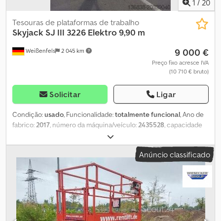
1
/
20
Tesouras de plataformas de trabalho
Skyjack
SJ III 3226 Elektro 9,90 m
9 000 €
Weißenfels
2 045 km
Preço fixo acresce IVA
(10 710 € bruto)
Solicitar
Ligar
Condição:
usado
, Funcionalidade:
totalmente funcional
, Ano de
fabrico:
2017
, número da máquina/veículo:
2435528
, capacidade
de carga:
227 kg
, tipo de mastro:
telescópico
, altura de elevação:
7 920 mm
, comprimento da plataforma:
2 130 mm
, largura da
Anúncio classificado
plataforma:
710 mm
, peso total:
1 890 kg
, comprimento de
transporte:
2 320 mm
, largura de transporte:
840 mm
, altura de
transporte:
1 910 mm
, tipo de combustível:
elétrico
, tamanho do
pneu:
16 x 5 x 12
, cor:
vermelho
, Equipamento:
tração integral
,
Dados técnicos Ano de fabrico 2017 Motor elétrico Altura de
trabalho 9,92 m Altura da plataforma 7,92 m Dimensões da
plataforma (C x L) 2,13 m x 0,71 m Extensão da plataforma 0,91 m