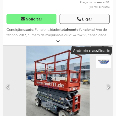
Preço fixo acresce IVA
(10 710 € bruto)
Solicitar
Ligar
Condição:
usado
, Funcionalidade:
totalmente funcional
, Ano de
fabrico:
2017
, número da máquina/veículo:
2435458
, capacidade
de carga:
227 kg
, altura de elevação:
7 920 mm
, comprimento da
plataforma:
2 130 mm
, largura da plataforma:
710 mm
, peso total:
Anúncio classificado
1 890 kg
, comprimento de transporte:
2 300 mm
, largura de
transporte:
840 mm
, altura de transporte:
1 910 mm
, tipo de
combustível:
elétrico
, tamanho do pneu:
16 x 5 x 12
, cor:
vermelho
,
Dados técnicos Ano de fabrico 2017 Motor Elétrico Altura de
trabalho 9,92 m Altura da plataforma 7,92 m Dimensão da
plataforma (C x L) 2,13 m x 0,71 m Dkjdpfsu E Ty Tox Acqsr Extensão
da plataforma 0,91 m Dimensão total (C x L x A) 2,32 m x 0,84 m x
2,15 m Peso 1890 kg Capacidade máxima de carga 227 kg
Capacidade máxima de subida 30% Velocidade de deslocação 1,1
- 3,2 km/h Entrega opcional disponível Aluguer opcional
disponível Totalmente funcional, estado geral de uso