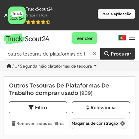
TruckScout24
Para a aplicação
Grátis na loja
Vender
Procurar
/ ... / Segunda mão plataformas de tesoura
Outros Tesouras De Plataformas De
Trabalho comprar usado
(909)
Filtro
Relevância
Máquinas de construção
Pla
Remover todos os filtros