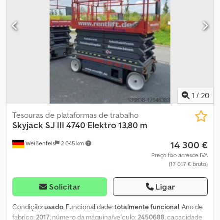
trabalho: 11,75 m Altura da plataforma: 9,75 m Dodpfx Aeu It
Ipocqekr Extensão da plataforma: 1,22 m Dimensões da plataforma
(CxL): 2,13 x 1,07 m Dimensões totais (CxLxA): 2,31 x 1,17 x 2,24 m Peso:
2.302 kg Capacidade de carga: 317 kg Capacidade de carga com
distribuição: 204 kg Velocidade de deslocação: 1,1 - 3,2 km/h
Capacidade de subida: 25% Totalmente funcional, sinais gerais de
uso
1
/
20
Tesouras de plataformas de trabalho
Skyjack
SJ III 4740 Elektro 13,80 m
14 300 €
Weißenfels
2 045 km
Preço fixo acresce IVA
(17 017 € bruto)
Solicitar
Ligar
Condição:
usado
, Funcionalidade:
totalmente funcional
, Ano de
fabrico:
2017
, número da máquina/veículo:
2450688
, capacidade