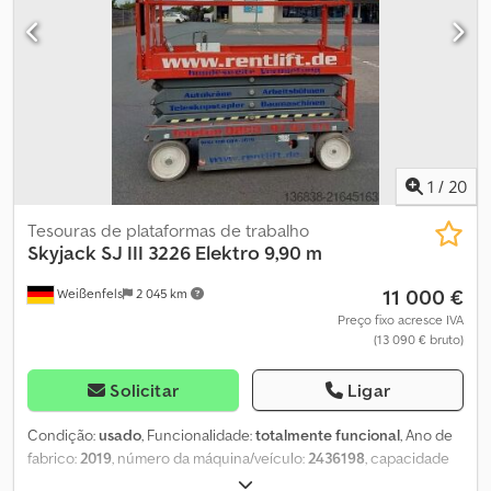
Extensão da plataforma 0,91 m Dimensões totais (C x L x A) 2,32 m x
0,84 m x 2,15 m Dksdpfx Asyzmcbecqer Peso 1890 kg Capacidade
máxima de carga 227 kg Capacidade máxima de subida 30%
Velocidade de deslocação 1,1 - 3,2 km/h Entrega disponível
opcionalmente Aluguer disponível opcionalmente Totalmente
funcional, estado geral de uso
1
/
20
Tesouras de plataformas de trabalho
Skyjack
SJ III 3226 Elektro 9,90 m
11 000 €
Weißenfels
2 045 km
Preço fixo acresce IVA
(13 090 € bruto)
Solicitar
Ligar
Condição:
usado
, Funcionalidade:
totalmente funcional
, Ano de
fabrico:
2019
, número da máquina/veículo:
2436198
, capacidade
de carga:
227 kg
, tipo de mastro:
telescópico
, altura de elevação: