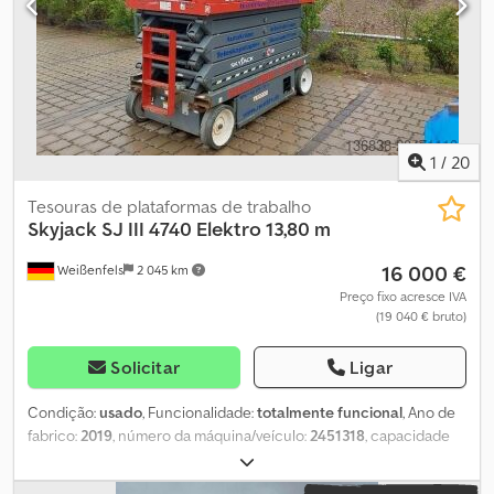
Dimensões totais (C x L x A) 2,32 m x 0,84 m x 1,91 m Peso 1890 kg
Dksdpfx Ajxp Anaecqer Capacidade máxima de carga 227 kg
Capacidade máxima de subida 30% Velocidade de deslocação 1,1
- 3,2 km/h Entrega opcional possível Aluguer opcional possível
Totalmente funcional, estado geral de uso
1
/
20
Tesouras de plataformas de trabalho
Skyjack
SJ III 4740 Elektro 13,80 m
16 000 €
Weißenfels
2 045 km
Preço fixo acresce IVA
(19 040 € bruto)
Solicitar
Ligar
Condição:
usado
, Funcionalidade:
totalmente funcional
, Ano de
fabrico:
2019
, número da máquina/veículo:
2451318
, capacidade
de carga:
350 kg
, tipo de mastro:
telescópico
, altura de elevação:
11 800 mm
, comprimento da plataforma:
2 190 mm
, largura da