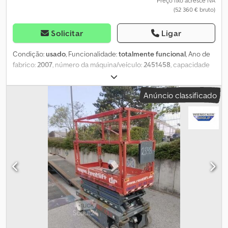
Preço fixo acresce IVA
(52 360 € bruto)
Solicitar
Ligar
Condição:
usado
, Funcionalidade:
totalmente funcional
, Ano de
fabrico:
2007
, número da máquina/veículo:
2451458
, capacidade
de carga:
750 kg
, altura de elevação:
26 200 mm
, comprimento da
plataforma:
5 600 mm
, largura da plataforma:
1 300 mm
, peso total:
Anúncio classificado
18 770 kg
, comprimento de transporte:
5 600 mm
, largura de
transporte:
1 320 mm
, altura de transporte:
4 100 mm
, tipo de
combustível:
elétrico
, cor:
azul
, Equipamento:
bloqueio do
diferencial, tração integral
, Dados técnicos Dsdpfx
Aezmdruecqskr - Ano de fabricação: 2008 - Propulsão: Elétrico
4WD - Altura de trabalho: 28,20 m - Altura da plataforma: 26,20 m -
Extensão da plataforma: 2,20 m - Capacidade de carga: 750 kg -
Dimensões da plataforma (C x L): 5,60 x 1,32 m - Dimensões totais
(C x L x A): 5,60 x 1,32 x 4,10 m - Peso total: 18.770 kg - Capacidade
de carga: 750 kg - Velocidade de deslocamento: 0,5 - 2,3 km/h -
Máx. capacidade de subir ladeiras: 25% Tração nas quatro rodas,
direção nas quatro rodas, guarda-corpo dobrável, totalmente
funcional, sinais gerais de uso.