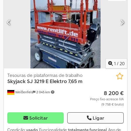
pneu:
381 x 127 mm
, cor:
vermelho
, Dados técnicos Ano de
fabricação: 2021 Dsdsyfmyyopfx Acqokr Motor: Elétrico Altura de
trabalho: 15,70 m Altura de trabalho: 13,70 m Extensão da
plataforma: 0,90 m Dimensões da plataforma (CxL): 2,27 x 1,12 m
Dimensões totais (CxLxA): 2,84 x 1,19 x 2,22 m Carga máxima: 250 kg
Carga com plataforma estendida: 113 kg Máxima capacidade de
subida: 25% Velocidade de deslocamento: 0,8 - 5,0 km/h Peso:
3.220 kg Totalmente funcional, sinais gerais de uso
1
/
20
Tesouras de plataformas de trabalho
Skyjack
SJ 3219 E Elektro 7,65 m
8 200 €
Weißenfels
2 045 km
Preço fixo acresce IVA
(9 758 € bruto)
Solicitar
Ligar
Condição:
usado
, Funcionalidade:
totalmente funcional
, Ano de