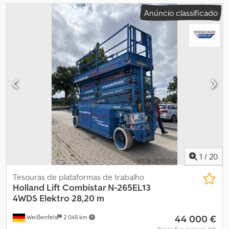
Anúncio classificado
1
/
20
Tesouras de plataformas de trabalho
Holland Lift
Combistar N-265EL13
4WDS Elektro 28,20 m
44 000 €
Weißenfels
2 045 km