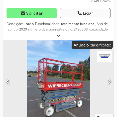
(8 449 € bruto)
Solicitar
Ligar
Condição:
usado
, Funcionalidade:
totalmente funcional
, Ano de
fabrico:
2020
, número da máquina/veículo:
2426808
, capacidade
de carga:
227 kg
, altura de elevação:
5 790 mm
, comprimento da
plataforma:
1 630 mm
, largura da plataforma:
660 mm
, peso total:
Anúncio classificado
1 312 kg
, comprimento de transporte:
1 780 mm
, largura de
transporte:
810 mm
, altura de transporte:
1 750 mm
, tipo de
combustível:
elétrico
, tamanho do pneu:
12x4x8
, cor:
vermelho
,
Dados técnicos Ano de fabricação: 2020 Motor: elétrico Altura de
trabalho: 7,79 m Altura da plataforma: 5,79 m Dkjdpfeyyt S Hox
Acqsr Extensão da plataforma: 0,91 m Dimensões da plataforma (C
x L): 1,63 m x 0,66 m Dimensões totais (C x L x A): 1,78 m x 0,81 m x
2,10 m Peso: 1.312 kg Carga máxima: 227 kg Capacidade de carga
com distribuição: 114 kg Velocidade de deslocamento: 1,1 km/h - 3,1
km/h Máx. capacidade de subida: 25% Plenamente funcional
Condição geral de uso Entrega opcional possível Aluguer
opcional possível