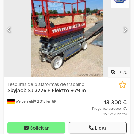
combustível:
elétrico
, tamanho do pneu:
16 x 5 x 12
, cor:
vermelho
,
Dados técnicos Ano de fabrico: 2022 Motor: Elétrico Altura de
trabalho: 9,79 m Altura da plataforma: 7,79 m Dimensão da
plataforma (C x L): 2,10 m x 0,70 m Extensão da plataforma: 0,91 m
Dimensões totais (C x L x A): 2,32 m x 0,84 m x 2,29 m Peso: 2.014 kg
Capacidade máxima de carga: 227 kg Capacidade máxima de
subida: 25 % Velocidade de translação: 0,9 - 3,4 km/h Entrega
opcional possível Aluguer opcional possível Totalmente funcional,
estado geral de uso Dkodoyi Sayspfx Acqsr
1
/
20
Tesouras de plataformas de trabalho
Skyjack
SJ 3226 E Elektro 9,79 m
13 300 €
Weißenfels
2 045 km
Preço fixo acresce IVA
(15 827 € bruto)
Solicitar
Ligar