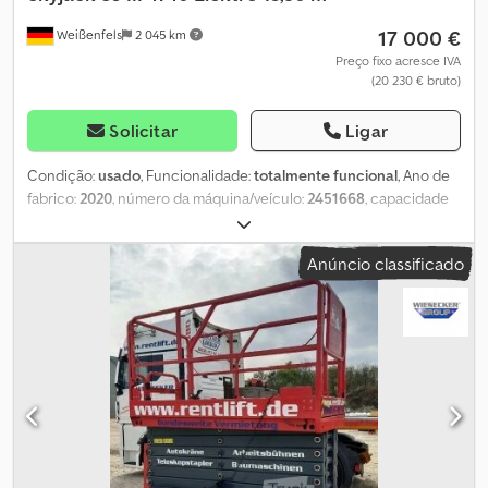
17 000 €
Weißenfels
2 045 km
Preço fixo acresce IVA
(20 230 € bruto)
Solicitar
Ligar
Condição:
usado
, Funcionalidade:
totalmente funcional
, Ano de
fabrico:
2020
, número da máquina/veículo:
2451668
, capacidade
de carga:
350 kg
, altura de elevação:
11 800 mm
, comprimento da
plataforma:
2 190 mm
, largura da plataforma:
1 060 mm
, peso total:
Anúncio classificado
2 985 kg
, comprimento de transporte:
2 400 mm
, largura de
transporte:
1 190 mm
, altura de transporte:
2 210 mm
, tipo de
combustível:
elétrico
, tamanho do pneu:
16x5x12
, cor:
vermelho
,
Equipamento:
tração integral
, Dados técnicos Ano de fabricação:
2020 Motor: Elétrico 2WD Altura de trabalho: 13,80 m Altura da
plataforma: 11,80 m Extensão da plataforma: 0,90 m Dimensões da
plataforma (C x L): 2,19 m x 1,06 m Dimensões totais (C x L x A): 2,40
m x 1,19 m x 2,48 m Capacidade de carga: 350 kg Djdpfx Aceyknh
Njqskr Peso total: 2985 kg Capacidade de subida: 25% Raio de
giro (externo): 2,58 m Velocidade de deslocamento: 1,0 - 3,2 km/h