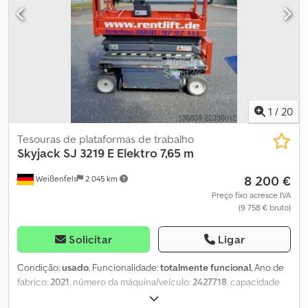
1,63 m x 0,66 m Dimensões totais (C x L x A): 1,78 m x 0,81 m x 2,10 m
Peso: 1.312 kg Carga máxima: 227 kg Capacidade de carga com
distribuição: 114 kg Velocidade de deslocamento: 1,1 km/h - 3,1 km/h
Capacidade máxima de subida: 25% Totalmente operacional
Estado geral de uso Entrega opcional possível Aluguer opcional
possível
1
/
20
Tesouras de plataformas de trabalho
Skyjack
SJ 3219 E Elektro 7,65 m
8 200 €
Weißenfels
2 045 km
Preço fixo acresce IVA
(9 758 € bruto)
Solicitar
Ligar
Condição:
usado
, Funcionalidade:
totalmente funcional
, Ano de
fabrico:
2021
, número da máquina/veículo:
2427718
, capacidade
de carga:
227 kg
, tipo de mastro:
telescópico
, altura de elevação: