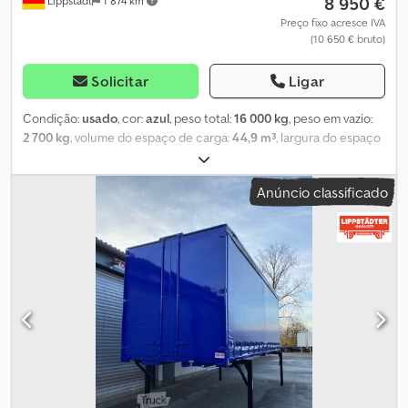
8 950 €
Lippstadt
1 874 km
Preço fixo acresce IVA
(10 650 € bruto)
Solicitar
Ligar
Condição:
usado
, cor:
azul
, peso total:
16 000 kg
, peso em vazio:
2 700 kg
, volume do espaço de carga:
44,9 m³
, largura do espaço
de carga:
2 480 mm
, comprimento do espaço de carga:
7 300
mm
, altura do espaço de carga:
2 480 mm
, Caixa de carga
Anúncio classificado
intermutável, lona deslizante, sistema BDF, 7.450 mm de
comprimento, PINTURA NOVA! Sistema AIRPIPE possível – sem
acúmulo de água ou gelo no teto! Caixa de carga intermutável
usada e recondicionada com lona deslizante, sistema BDF, 7.450
mm de comprimento. Nossos serviços: Nova pintura em uma das
212 cores RAL à escolha Crjdsu T Rvfspfx Andef (Utilize a nossa
visão geral de todas as cores RAL disponíveis no nosso site)
Tratamento com jato de areia e limpeza da parte inferior
Aplicação de proteção anticorrosiva na parte inferior Inclui novas
lonas laterais e nova lona do teto (também possível em Code XL)
Inclui novos suportes fixos ou telescópicos de fábrica (sob
consulta) em RAL 9005 Preto profundo Inclui nova escada de