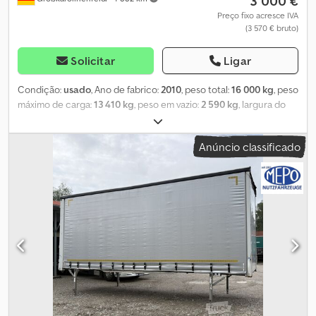
3 000 €
Preço fixo acresce IVA
(3 570 € bruto)
Solicitar
Ligar
Condição:
usado
, Ano de fabrico:
2010
, peso total:
16 000 kg
, peso
máximo de carga:
13 410 kg
, peso em vazio:
2 590 kg
, largura do
espaço de carga:
2 480 mm
, comprimento do espaço de carga:
7 300 mm
, altura do espaço de carga:
2 520 mm
, COMERCIANTE
Anúncio classificado
ALEMÃO oferece: Troca BDF 7,45 Galvanizada Apta para grua
Duplas conexões Anéis para amarração Teto deslizante Cortina
deslizante Ano de fabrico: 04/2010 16.000 kg PBV 2.590 kg vazio
Csdpfxjzrtddo Andsrf Dimensões internas: 7300x2480x2520 mm
Grande estoque de trocas BDF e reboques! ##### FAVOR LIGAR
– NÃO ENVIAR EMAIL! ##### ENTREGA POSSÍVEL EM TODA
ALEMANHA! MEPO-VEÍCULOS COMERCIAIS ENTREGA DESDE
1983! VISITA SOMENTE COM AGENDAMENTO! #####