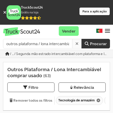
TruckScout24
Para a aplicação
Grátis na loja
Vender
Procurar
/ ... / Segunda mão estrado intercambiável com plataforma e lona
Outros Plataforma / Lona Intercambiável
comprar usado
(63)
Filtro
Relevância
Tecnologia de armazém
Con
Remover todos os filtros