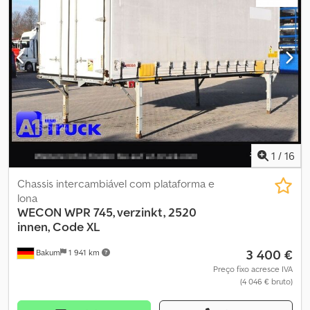
GALVANIZADA Teto elevável Teto de aço 7 pares de argolas de
amarração Pés telescópicos galvanizados Lona lateral direita
nova com inscrição Todo o resto neutro Cjdpfx Aozrif Rsndsrf
Peso bruto total 16000 kg Peso vazio 3500 kg Ano de fabricação
2015 Grande estoque de estruturas de troca e trailers! #####
LIGUE POR FAVOR – NÃO ENVIE EMAIL! ##### ENTREGA
DISPONÍVEL EM TODA ALEMANHA! MEPO VEÍCULOS COMERCIAIS
ENTREGA DESDE 1983! VISITA SOMENTE COM AGENDAMENTO!
#####
1
/
16
Chassis intercambiável com plataforma e
lona
WECON
WPR 745, verzinkt, 2520
innen, Code XL
3 400 €
Bakum
1 941 km
Preço fixo acresce IVA
(4 046 € bruto)