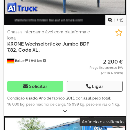
1
/
15
Chassis intercambiável com plataforma e
lona
KRONE
Wechselbrücke Jumbo BDF
7,82, Code XL,
2 200 €
Bakum
1 941 km
Preço fixo acresce IVA
(2 618 € bruto)
Solicitar
Ligar
Condição:
usado
, Ano de fabrico:
2013
, cor:
azul
, peso total:
16 000 kg
, peso máximo de carga:
15 999 kg
, peso em vazio:
1 kg
,
volume do espaço de carga:
57 m³
, largura do espaço de carga:
2 480 mm
, comprimento do espaço de carga:
7 700 mm
, altura do
Anúncio classificado
espaço de carga:
3 000 mm
, primeira matrícula:
06/2013
,
configuração de eixo:
2 eixos
, comprimento total:
7 700 mm
,