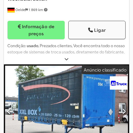
Oelde
1 869 km
Informação de
Ligar
preços
Condição:
usado
, Prezados clientes, Você encontra todo o nosso
estoque de sistemas de troca usados, diretamente do fabricante,
em: Mais detalhes mediante contato: Brüggen Swap-Store
Beckumer Str. 51 59302 Oelde Cjdsmn Tptopfx Andorf
Anúncio classificado