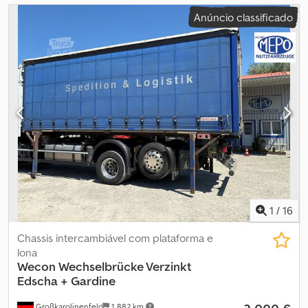
Anúncio classificado
1
/
16
Chassis intercambiável com plataforma e
lona
Wecon
Wechselbrücke Verzinkt
Edscha + Gardine
Großkarolinenfeld
1 882 km