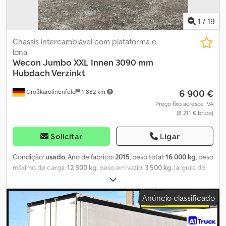
1
/
19
Chassis intercambiável com plataforma e
lona
Wecon
Jumbo XXL Innen 3090 mm
Hubdach Verzinkt
6 900 €
Großkarolinenfeld
1 882 km
Preço fixo acresce IVA
(8 211 € bruto)
Solicitar
Ligar
Condição:
usado
, Ano de fabrico:
2015
, peso total:
16 000 kg
, peso
máximo de carga:
12 500 kg
, peso em vazio:
3 500 kg
, largura do
espaço de carga:
2 480 mm
, comprimento do espaço de carga:
7 700 mm
, altura do espaço de carga:
3 090 mm
, COMERCIANTE
Anúncio classificado
ALEMÃO oferece: Estrutura de troca Jumbo XXL 7,82 m Altura
interna 3090 mm Altura da longarina 90 mm Altura lateral de
carga 2970 mm Dimensões internas: 7700x2480x3090 mm