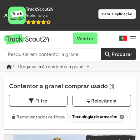
TruckScout24
Para a aplicação
Grátis na loja
Vender
Procurar
/ ... / Segunda mão contentor a granel
Contentor a granel comprar usado
(1)
Filtro
Relevância
Tecnologia de armazém
Con
Remover todos os filtros