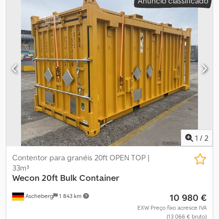
Anúncio classificado
1
/
2
Contentor para granéis 20ft OPEN TOP |
33m³
Wecon
20ft Bulk Container
10 980 €
Ascheberg
1 843 km
EXW Preço fixo acresce IVA
(13 066 € bruto)