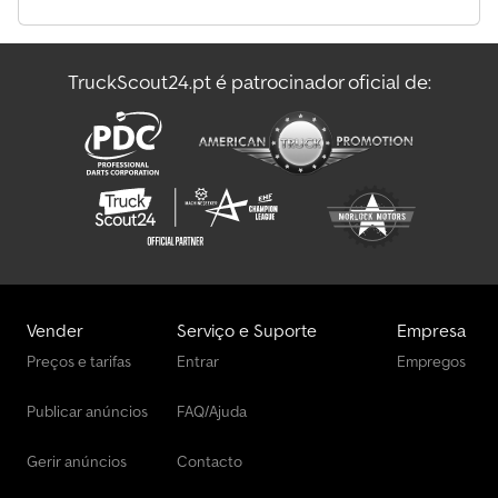
Tecnologia De Forragens
TruckScout24.pt é patrocinador oficial de:
Transportador De Automóveis
Transportador De Cavalos/Carneiros
Vender
Serviço e Suporte
Empresa
Preços e tarifas
Entrar
Empregos
Publicar anúncios
FAQ/Ajuda
Gerir anúncios
Contacto