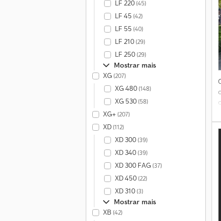
LF 220
(45)
LF 45
(42)
LF 55
(40)
LF 210
(29)
LF 250
(29)
Mostrar mais
XG
(207)
XG 480
(148)
G
XG 530
(58)
XG+
(207)
XD
(112)
XD 300
(39)
XD 340
(39)
t
XD 300 FAG
(37)
C
XD 450
(22)
XD 310
(3)
Mostrar mais
XB
(42)