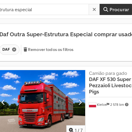
Procurar
Daf Outra Super-Estrutura Especial comprar usa
DAF
Remover todos os filtros
Camião para gado
DAF XF 530 Super
Pezzaioli
Livestock
Pigs
Kielce
2 578 km
1
/
7