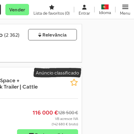
Vender
Idioma
Lista de favoritos
(0)
Entrar
Menu
do
(2 362)
Relevância
Anúncio classificado
 Space +
 Trailer | Cattle
116 000 €
128 500 €
VB acresce IVA
(142 680 € bruto)