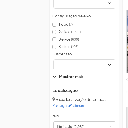
Configuração de eixo:
1 eixo
(7)
c
2 eixos
(1 273)
3 eixos
(639)
C
3 eixos
(106)
Suspensão:
Mostrar mais
Localização
A sua localização detectada:
Portugal
(alterar)
raio:
Ilimitado
(2 362)
f