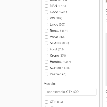
MAN
(1 739)
Iveco
(1 426)
f
VW
(989)
Linde
(907)
Renault
(874)
Volvo
(864)
SCANIA
(836)
Ford
(612)
Krone
(374)
Humbaur
(357)
SCHMITZ
(314)
Pezzaioli
(1)
Modelo:
XF
(1 094)