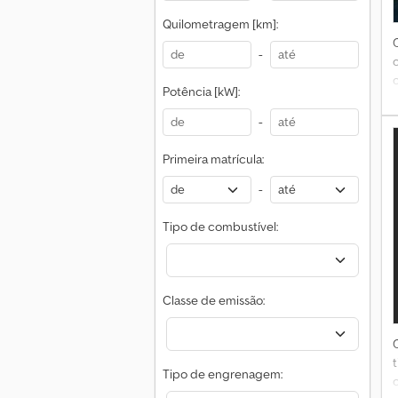
Quilometragem [km]:
-
Potência [kW]:
v
-
T
Primeira matrícula:
-
b
Tipo de combustível:
Classe de emissão:
Tipo de engrenagem: