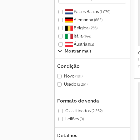
Países Baixos
(1 079)
Alemanha
(683)
Bélgica
(256)
Itália
(144)
Áustria
(92)
Mostrar mais
P
Condição
Novo
(101)
Usado
(2 261)
d
Formato de venda
Classificados
(2 362)
Leilões
(0)
Detalhes