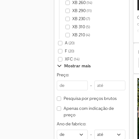
XB 260
(14)
XB 290
(11)
XB 230
(7)
XB 310
(5)
C
XB 210
(4)
f
A
(20)
c
F
(20)
XFC
(14)
Mercedes-Benz Atego Maquinaria Agrícola
r
Mostrar mais
Preço:
-
Pesquisa por preços brutos
Apenas com indicação de
preço
Ano de fabrico:
-