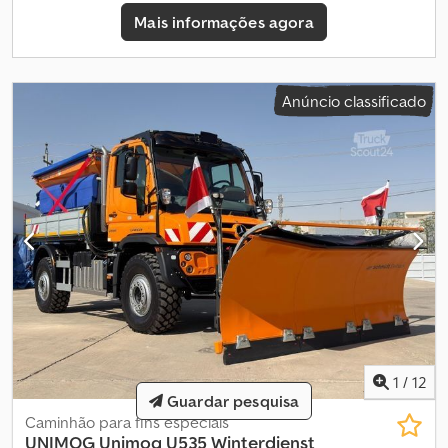
do veículo/Vehicle: 11926----Salvo erros e omissões----
Mais informações agora
Publicidade e outros elementos gráficos foram removidos
digitalmente.-----Teremos todo o prazer em auxiliá-lo em todos os
procedimentos relacionados à compra de um veículo. Basta
informar-nos sobre os seus desejos e sugestões e nós trataremos
Anúncio classificado
do assunto. Entre outros serviços, podemos oferecer-lhe,
mediante um custo adicional, os seguintes serviços:----Avaliação
do seu veículo antigoInspeção técnica (TÜV/SP)Gestão completa
da exportaçãoIntermediação de financiamentosSolicitação de
matrícula de exportaçãoTransporte de veículosRegisto de
veículosServiços de reboque e transporte de veículos----A SUA
EQUIPE VTS
1
/
12
Guardar pesquisa
Caminhão para fins especiais
UNIMOG
Unimog U535 Winterdienst