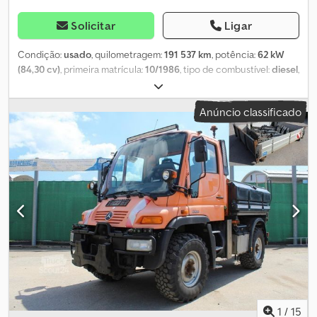
Solicitar
Ligar
Condição:
usado
, quilometragem:
191 537 km
, potência:
62 kW
(84,30 cv)
, primeira matrícula:
10/1986
, tipo de combustível:
diesel
,
peso total:
5 800 kg
, cor:
vermelho
, tipo de engrenagem:
mecânico
, número de lugares:
2
, largura total:
2 000 mm
, altura
Anúncio classificado
total:
2 850 mm
, Ano de fabrico:
1986
, Equipamento:
grua
, Unimog
406/U900 4x4 Motor: 6 cilindros, 84 cv, a diesel Dedpfetrb Imjx Af
Rsck Primeiro registo Caixa de velocidades mecânica de 4
velocidades com 2 grupos de engrenagens 191.537 km Número de
série: 40612110009837 Pneus: 14.00 R20, aproximadamente 90%
de vida útil Distância entre eixos: 238 cm Tanque de 65 litros
Suspensão por molas helicoidais Peso total: 5.800 kg, peso em
vazio: 4.800 kg, capacidade de carga: 800 kg Guindaste: HMF 353
K2 Ano de fabricação: 1989 Capacidade: 1,85 m: 1.475 kg - 3,27 m:
840 kg - 4,52 m: 590 kg - 5,75 m: 465 kg Guincho hidráulico TDF
com conexões de óleo para vassoura e lâmina de neve 1 engate
de reboque e 1 engate de bola Veículo em perfeitas condições
Vídeos disponíveis em Reservamo-nos o direito de corrigir
erros/erros de digitação e de vender o veículo a terceiros.
1
/
15