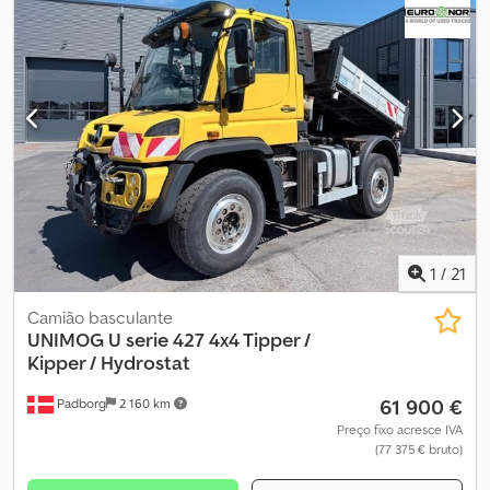
1
/
21
Camião basculante
UNIMOG
U serie 427 4x4 Tipper /
Kipper / Hydrostat
61 900 €
Padborg
2 160 km
Preço fixo acresce IVA
(77 375 € bruto)