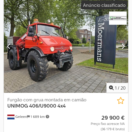
Anúncio classificado
406/U900 4x4 Motor: 6 cilindros, 84 cv, a diesel Primeiro registo
Caixa de velocidades mecânica de 4 velocidades com 2 grupos
de marchas 191.537 km Dcsdpfxotrb Iqo Af Rsk Número de série:
40612110009837 Pneus: 14.00 R20, aproximadamente 90%
Distância entre eixos: 238 cm Tanque de 65 litros Suspensão
helicoidal Peso total: 5.800 kg, peso em vazio: 4.800 kg, carga útil:
800 kg Guindaste: HMF 353 K2 Ano de fabricação: 1989
Capacidade: 1,85 m: 1.475 kg - 3,27 m: 840 kg - 4,52 m: 590 kg - 5,75
m: 465 kg Guincho hidráulico TDF com conexões de óleo para
vassoura rotativa e lâmina de neve 1 engate de reboque e 1
engate de bola Veículo em perfeitas condições Vídeos
disponíveis em: Erros/erros de digitação e venda prévia sujeitos a
alterações
1
/
20
Furgão com grua montada em camião
UNIMOG
406/U9000 4x4
29 900 €
Geleen
1 689 km
Preço fixo acresce IVA
(36 179 € bruto)