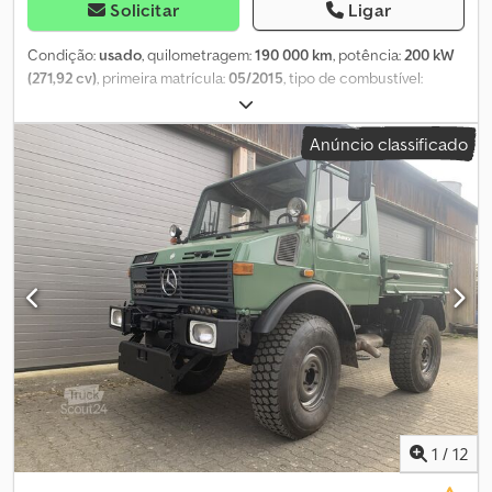
Solicitar
Ligar
Condição:
usado
, quilometragem:
190 000 km
, potência:
200 kW
(271,92 cv)
, primeira matrícula:
05/2015
, tipo de combustível:
diesel
, peso total:
11 950 kg
, configuração de eixo:
2 eixos
, cor:
amarelo
, tipo de engrenagem:
semi-automático
, classe de
Anúncio classificado
emissão:
Euro 6
, comprimento do espaço de carga:
2 382 mm
,
largura do espaço de carga:
2 068 mm
, Equipamento:
ABS, ar
condicionado, tração integral
, Fabricante: Unimog Modelo: U427
4x4 Basculante / Hidrostático Ano: 2015 Condição: Muito boa
Número de série: WDB4051101V239437 Ref. nº: 837820 Data de
registo: 28-05-2015 Potência: 272 cv Km: 190000 Caixa de
velocidades: Automática - Easy Drive (sistema de tração
hidrostática) Norma Euro: 6 Depósito de diesel: 1 Capacidade do
depósito: 200 L Rádio: ? Travão de tambor: ? Dodpfx Afsyuncus
Reck ABS: ? Travão motor: ? Dimensão dos pneus: 385/65R22,5 -
385/65R22,5 Percentagem de piso restante: 60% - 70%
Suspensão dianteira: Parabólica Suspensão traseira: Parabólica
Distância entre eixos: 3150 mm Caixa de ferramentas: ? Sistema
hidráulico: ? Peso total: 11950 kg Peso líquido: 6600 kg
1
/
12
Capacidade de carga: 5350 kg Comprimento interno: 2382 mm