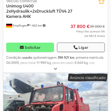
Veículo comercial
Unimog
U400
2xHydraulik+2xDruckluft TÜV4 27
Kamera AHK
37 800 €
Empfingen
1 682 km
39 000 €
Preço fixo acresce IVA
(44 982 € bruto)
Solicitar
Ligar
Condição:
usado
, quilometragem:
396 921 km
, primeira matrícula:
04/2005
, peso total:
11 990 kg
, peso em vazio:
6 640 kg
, cor:
verde
, configuração de eixo:
4x4
, travões:
travão de motor
, tipo
de engrenagem:
mecânico
, combustível:
diesel
, tipo de
Anúncio classificado
combustível:
diesel
, classe de emissão:
Euro 3
, potência:
170 kW
(231,14 cv)
, peso máximo de carga:
5 350 kg
, próxima inspeção
(TÜV):
04/2027
, suspensão:
aço
, volume do espaço de carga:
2 m³
,
comprimento do espaço de carga:
2 430 mm
, largura do espaço
de carga:
2 080 mm
, altura do espaço de carga:
400 mm
,
tamanho do pneu:
365/80 R22.5
, dimensão do pneu dianteiro:
365/80 R22.5
, tamanho do pneu traseiro:
365/80 R22.5
, número