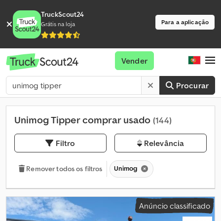
TruckScout24
Para a aplicação
Grátis na loja
Vender
Procurar
Unimog Tipper comprar usado
(144)
Filtro
Relevância
Unimog
Remover todos os filtros
Anúncio classificado