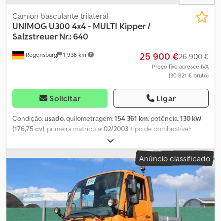
Camion basculante trilateral
UNIMOG
U300 4x4 - MULTI Kipper /
Salzstreuer Nr.: 640
25 900 €
Regensburg
1 936 km
26 900 €
Preço fixo acresce IVA
(30 821 € bruto)
Solicitar
Ligar
Condição:
usado
, quilometragem:
154 361 km
, potência:
130 kW
(176,75 cv)
, primeira matrícula:
02/2003
, tipo de combustível:
diesel
, peso total:
7 500 kg
, configuração de eixo:
2 eixos
, cor:
laranja
, tipo de engrenagem:
semi-automático
, classe de
Anúncio classificado
emissão:
Euro 3
, Equipamento:
ABS, ar condicionado, tração
integral
, Número de identificação do veículo:
WDB4051001V201640 MULTIFUNCIONAL - BASCULANTE -
DISTRIBUIDOR DE SAL Transmissão Telligent com pedal de
embreagem Peso próprio: 5.730 kg Inspeção técnica alemã (DE
HU) pendente Horas de operação: 8.096 h ----Freio-motor de 2