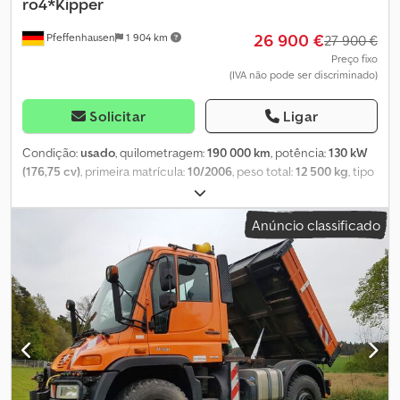
ro4*Kipper
26 900 €
Pfeffenhausen
1 904 km
27 900 €
Preço fixo
(IVA não pode ser discriminado)
Solicitar
Ligar
Condição:
usado
, quilometragem:
190 000 km
, potência:
130 kW
(176,75 cv)
, primeira matrícula:
10/2006
, peso total:
12 500 kg
, tipo
de combustível:
diesel
, cor:
laranja
, tipo de engrenagem:
automático
, classe de emissão:
Euro 4
, Equipamento:
ABS, ar
Anúncio classificado
condicionado, compressor, filtro de partículas, plataforma
elevatória traseira, programa eletrónico de estabilidade (ESP),
tração integral
, Unimog U400/405-12 1º proprietário Revisões
feitas conforme o livro de manutenção Bluetec4 – Classe de
emissão Euro 4 - Ar-condicionado - Caçamba basculante trilateral
- Hidrostático - VarioPilot / Direção reversível - Tomada de força
dianteira - 4 células hidráulicas - Engate de reboque - Câmera de
ré - Banco conforto (suspensão a ar) ISRI para motorista e
passageiro, incluindo aquecimento - Hidráulica para aplicação
municipal - Placa frontal para implementos - Chassis de torção