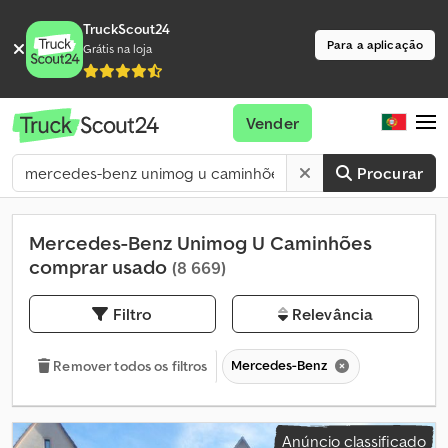
TruckScout24
Para a aplicação
Grátis na loja
Vender
Procurar
Mercedes-Benz Unimog U Caminhões
comprar usado
(8 669)
Filtro
Relevância
Mercedes-Benz
Remover todos os filtros
Anúncio classificado