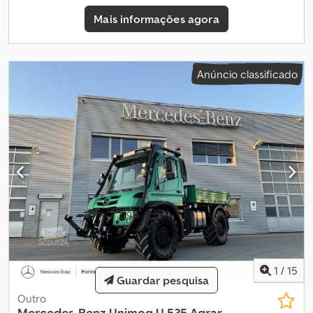
ré * Gerador 28 V / 150 A * Monitor para sistema de câmeras *
Mais informações agora
Interface elétrica universal de acordo com a norma EN16330 *
Sistema de limpeza de faróis * Luzes de entrada na área de
acesso * Faróis Bi-Xénon com luzes diurnas LED * Luzes de pisca,
LED, amarelas, esquerda e direita, com suportes * Farol de
Anúncio classificado
trabalho LED, parede traseira da cabine, superior * Farol adicional,
ajustável em altura, coluna A, LED Sistema hidráulico * Conexão
hidráulica, traseira, 4 vias, célula 1+2 * Linha de pressão traseira,
para 2º circuito hidráulico * Linha de retorno separada, traseira *
Linha de pressão e retorno, frontal, circuito hidráulico 3+4 *
Sistema hidráulico para sistema de basculamento * LS-Hydraulic,
4 células, consumo contínuo separado, para lâminas de neve *
Depósito de óleo hidráulico, ampliado 2 Superestrutura * Sistema
de troca rápida para plataforma Outros * Direção confortável 2
Outros: * Possibilidade de aceitação e compra de veículos e
máquinas. * Preço de venda excluindo transporte e entrega. *
Sem responsabilidade por erros de impressão e escrita. * Erros,
alterações e vendas intermediárias reservadas. * Of
1
/
15
Guardar pesquisa
Outro
Mercedes-Benz
Unimog U 535 Agrar