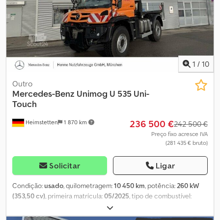
1
/
10
Outro
Mercedes-Benz
Unimog U 535 Uni-
Touch
236 500 €
Heimstetten
1 870 km
242 500 €
Preço fixo acresce IVA
(281 435 € bruto)
Solicitar
Ligar
Condição:
usado
, quilometragem:
10 450 km
, potência:
260 kW
(353,50 cv)
, primeira matrícula:
05/2025
, tipo de combustível:
diesel
, cor:
laranja
, configuração de eixo:
4x4
, peso em vazio:
16 500 kg
, travões:
travão de motor
, cabina do condutor:
outro
,