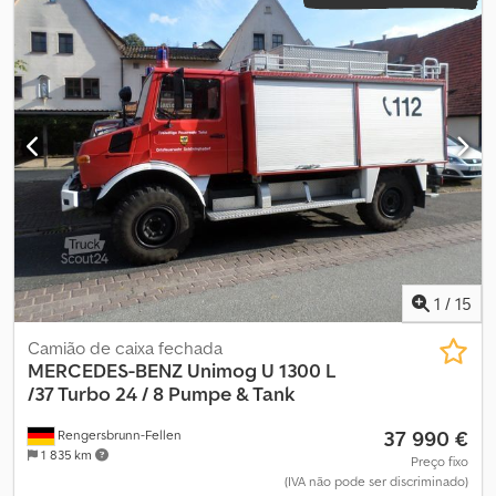
1
/
15
Camião de caixa fechada
MERCEDES-BENZ
Unimog U 1300 L
/37 Turbo 24 / 8 Pumpe & Tank
37 990 €
Rengersbrunn-Fellen
1 835 km
Preço fixo
(IVA não pode ser discriminado)