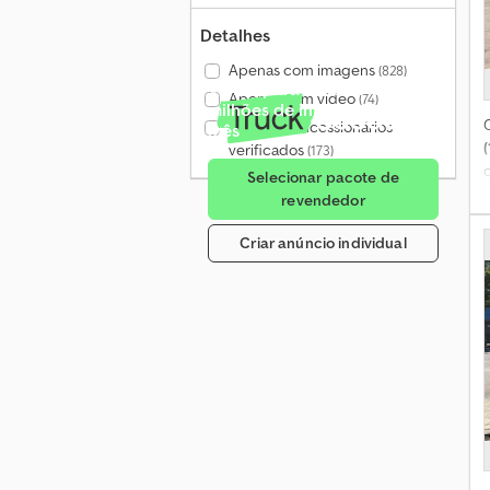
Detalhes
Apenas com imagens
(828)
Venda para mais de 4
Apenas com vídeo
(74)
milhões de interessados por
Apenas concessionários
mês
(
verificados
(173)
Selecionar pacote de
revendedor
Criar anúncio individual