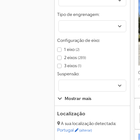
Tipo de engrenagem:
Configuração de eixo:
1 eixo
(2)
2 eixos
(289)
3 eixos
(1)
d
Suspensão:
Mostrar mais
Localização
ado T Caravanas / Autocaravanas
Outros Integrado
A sua localização detectada:
Portugal
(alterar)