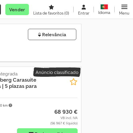
Vender
Idioma
Lista de favoritos
(0)
Entrar
Menu
Relevância
Anúncio classificado
ntegrada
sberg Carasuite
| 5 plazas para
0 km
68 930 €
VB incl. IVA
(56 967 € líquido)