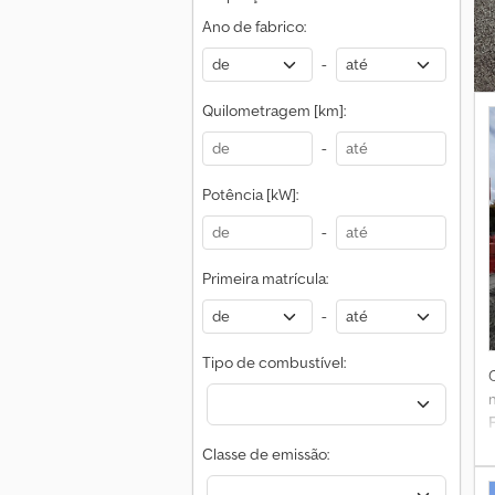
Ano de fabrico:
-
Quilometragem [km]:
-
Potência [kW]:
d
l
-
Primeira matrícula:
-
Tipo de combustível:
F
t
Classe de emissão:
p