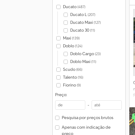
Ducato
(487)
p
Ducato L
(207)
Ducato Maxi
(127)
Ducato 30
(11)
Maxi
(139)
Doblo
(124)
Doblo Cargo
(23)
Doblo Maxi
(11)
Scudo
(66)
Talento
(16)
Fiorino
(9)
I
Preço:
F
t
-
p
Pesquisa por preços brutos
Apenas com indicação de
preço