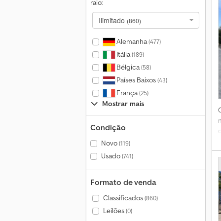
raio:
Ilimitado
(860)
Alemanha
(477)
Itália
(189)
Bélgica
(58)
Países Baixos
(43)
França
(25)
Mostrar mais
A
Condição
Novo
(119)
Usado
(741)
Formato de venda
Classificados
(860)
Leilões
(0)