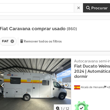
Procurar
Fiat Caravana comprar usado
(860)
FIAT
Remover todos os filtros
Autocaravana semi-i
Fiat Ducato Wein
2024 |
Automática 
dormir
M
Alcalá de Henares
43
a
i
s
d
1
/
12