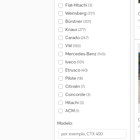
Fiat-Hitachi
(3)
Weinsberg
(311)
Bürstner
(301)
Knaus
(277)
Carado
(247)
VW
(165)
Mercedes-Benz
(145)
Iveco
(101)
Etrusco
(40)
Pilote
(18)
Citroën
(7)
Concorde
(3)
Hitachi
(3)
e
ACM
(1)
c
Modelo:
F
t