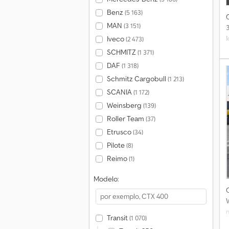
Benz
(5 163)
MAN
(3 151)
Iveco
(2 473)
SCHMITZ
(1 371)
DAF
(1 318)
Schmitz Cargobull
(1 213)
SCANIA
(1 172)
Weinsberg
(139)
Roller Team
(37)
Etrusco
(34)
v
Pilote
(8)
Reimo
(1)
Modelo:
Transit
(1 070)