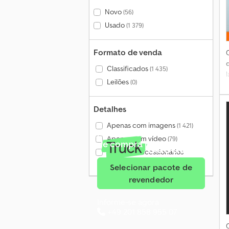
Novo
(56)
Usado
(1 379)
Formato de venda
d
Classificados
(1 435)
l
Leilões
(0)
Detalhes
c
Apenas com imagens
(1 421)
Mais de 140 000 pedidos
Apenas com vídeo
(79)
de compra por mês
Apenas concessionários
verificados
(601)
Selecionar pacote de
revendedor
Informe-se agora
+49 201 858 955 07