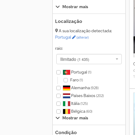
Mostrar mais
Localização
A sua localização detectada:
Portugal
(alterar)
raio:
Ilimitado
(1 435)
A
Portugal
(1)
Faro
(1)
Alemanha
(928)
a
Países Baixos
(202)
Itália
(125)
Bélgica
(60)
Mostrar mais
Condição