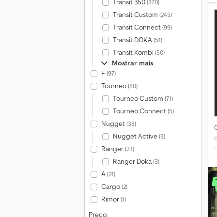
Transit 350
(370)
Transit Custom
(245)
Transit Connect
(99)
Transit DOKA
(51)
Transit Kombi
(50)
Mostrar mais
F
(97)
Tourneo
(80)
c
Tourneo Custom
(71)
Tourneo Connect
(5)
Nugget
(38)
Nugget Active
(3)
Ranger
(23)
g
Ranger Doka
(3)
l
A
(21)
Cargo
(2)
Rimor
(1)
Preço: