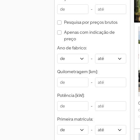
T
-
S
Pesquisa por preços brutos
Apenas com indicação de
B
preço
p
Ano de fabrico:
-
Quilometragem [km]:
-
Potência [kW]:
-
Primeira matrícula:
-