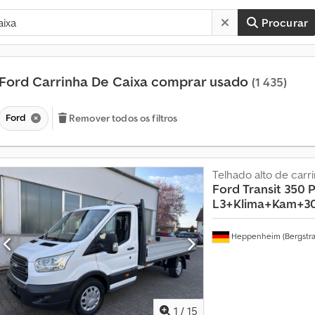
Procurar
Ford Carrinha De Caixa comprar usado
(1 435)
Ford
Remover todos os filtros
Telhado alto de carr
Ford
Transit 350 
L3+Klima+Kam+3
Heppenheim (Bergstra
1
/
15