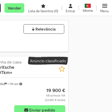
Vender
Idioma
Lista de favoritos
(0)
Entrar
Menu
Relevância
Anúncio classificado
inha de caixa
Pritsche
0Tkm+
ße)
1 751 km
19 900 €
VB acresce IVA
(23 681 € bruto)
Enviar pedido