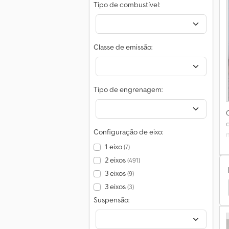
Tipo de combustível:
Classe de emissão:
E
Tipo de engrenagem:
Configuração de eixo:
1 eixo
(7)
2 eixos
(491)
3 eixos
(9)
3 eixos
ggio Pick-Up
Renault Pick-Up
Peugeot Pick-Up
(3)
Suspensão: