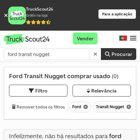
TruckScout24
Para a aplicação
Grátis na loja
Vender
Procurar
Ford Transit Nugget comprar usado
(0)
Filtro
Relevância
Ford
Transit Nugget
Remover todos os filtros
Infelizmente, não há resultados para
ford