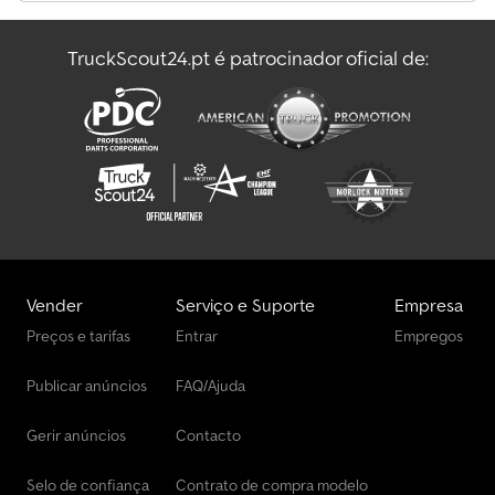
Ford Transit Nugget Caravanas / Autocaravanas
TruckScout24.pt é patrocinador oficial de:
Ford Transit Transportadores
Ford Transit Veículos Municipais / Especiais
Vender
Serviço e Suporte
Empresa
Preços e tarifas
Entrar
Empregos
Publicar anúncios
FAQ/Ajuda
Gerir anúncios
Contacto
Selo de confiança
Contrato de compra modelo