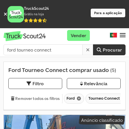
TruckScout24
Para a aplicação
Grátis na loja
Vender
Procurar
Ford Tourneo Connect comprar usado
(5)
Filtro
Relevância
Ford
Tourneo Connect
Remover todos os filtros
Anúncio classificado