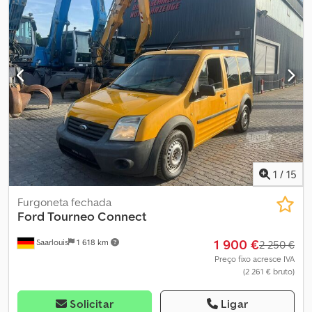
1
/
15
Furgoneta fechada
Ford
Tourneo Connect
1 900 €
Saarlouis
1 618 km
2 250 €
Preço fixo acresce IVA
(2 261 € bruto)
Solicitar
Ligar