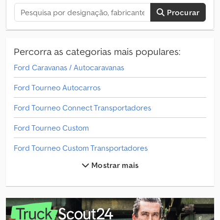
garantia além dos 12 meses. O preço não inclui despesas de
Procurar
transferência de propriedade, mas a adesão ao financiamento
não é obrigatória. Contactos: Alessio Lorenzi – 3351474514 – e-
mail: alessio. Chedpsynhmyjfx Acyja [Cód: 1093199-5116]
Percorra as categorias mais populares:
Ford Caravanas / Autocaravanas
Ford Tourneo Autocarros
Ford Tourneo Connect Transportadores
Ford Tourneo Custom
Ford Tourneo Custom Transportadores
Mostrar mais
Ford Tourneo Transportadores
Ford Transit
Ford Transit 300