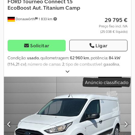
FORD
Tourneo Connect 1.5
EcoBoost Aut. Titanium Camp
29 795 €
Donauwörth
1 833 km
Preço fixo incl. IVA
(25 038 € líquido)
Solicitar
Ligar
Condição:
usado
, quilometragem:
62 960 km
, potência:
84 kW
(114,21 cv)
, número de camas:
2
, tipo de combustível:
gasolina
,
tipo de engrenagem:
automático
, cor:
prateado
, primeira
matrícula:
10/2024
, comprimento total:
4 500 mm
, largura total:
Anúncio classificado
1 855 mm
, altura total:
1 816 mm
, configuração de eixo:
2 eixos
,
classe de emissão:
Euro 6
, peso total:
2 300 kg
, Ano de fabrico:
2024
, Equipamento:
ABS, aquecedor estacionário, ar
condicionado, fecho centralizado, garantia para veículos
usados, programa eletrónico de estabilidade (ESP), sistema de
navegação
, - Número interno: 95.66 - 3 - Módulo de campismo M:
gaveta de cozinha à esquerda com lava-louças dobrável e
recipiente de água potável de 10 litros com torneira, gaveta à
direita para caixa frigorífica opcional, 2 caixas de armazenamento