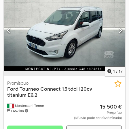
aço
, número de lugares:
8
, Ano de fabrico:
2007
, Equipamento:
ABS, acoplamento de reboque, cabina, controlo de tração
,
Localização do veículo: Bovenden, espelho retrovisor elétrico,
espelhos aquecidos, janela elétrica à esquerda, janela elétrica à
direita, transmissão manual de 5 marchas, ABS (sistema
antibloqueio), controle de tração (ASR), giroflex, suspensão por
feixe de molas, portas, selo ambiental verde. Superestrutura:
veículo de transporte de passageiros. A venda para empresas ou
para exportação está sujeita a 19% de IVA adicional!
INFORMAÇÕES SOBRE ACESSÓRIOS SUJEITAS A ALTERAÇÕES,
reserva-se o direito de alterações, venda prévia e possíveis erros!
Chedsvhkcmopfx Acyja
1
/
17
Promíscuo
Ford
Tourneo Connect 1.5 tdci 120cv
titanium E6.2
15 500 €
Montecatini Terme
1 652 km
Preço fixo
(IVA não pode ser discriminado)