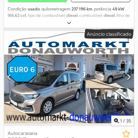
Condição:
usado
, quilometragem:
237 196 km
, potência:
49 kW
(66,62 cv)
, tipo de combustível:
diesel
, combustível:
diesel
, Ano de
fabrico:
2010
, Ford Tourneo Connect Ano de fabrico: 2010
Quilometragem: 237.196 km Chodpeydb Nysfx Acysa 66 kW Norma
Anúncio classificado
Euro 4 Inspeção técnica válida até 01/2024 Engate de reboque
Vidros elétricos Caixa de velocidades manual 5 lugares
1
/
35
Autocaravana