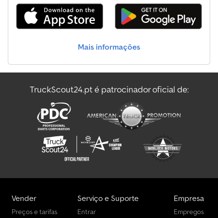
Ford Transit Kombi Autocarros
Ford Transit Nugget
Mais informações
Ford Transit Nugget Caravanas / Autocaravanas
Ford Transit Transportadores
TruckScout24.pt é patrocinador oficial de:
Ford Transit Veículos Municipais / Especiais
Ford Transportadores
Vender
Serviço e Suporte
Empresa
Preços e tarifas
Entrar
Empregos