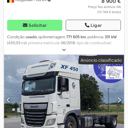
8 900 €
Preço fixo acresce IVA
(10 769 € bruto)
Solicitar
Ligar
Condição:
usado
, quilometragem:
771 605 km
, potência:
331 kW
(450,03 cv)
, primeira matrícula:
06/2018
, tipo de combustível:
diesel
, combustível:
diesel
, cor:
outro
, cabina do condutor:
cabina-cama
, tipo de engrenagem:
automático
, classe de
Anúncio classificado
emissão:
Euro 6
, Ano de fabrico:
2018
, Peso vazio: 13.980 kg Carga
útil: 5.020 kg Peso bruto total: 19.000 kg Danos: nenhum Dcodpfx
Ajzrc Ewsbbok