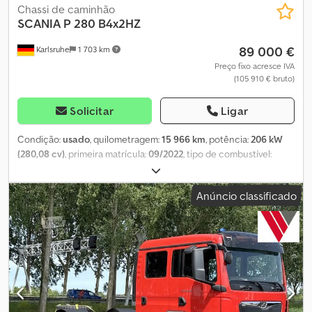
Chassi de caminhão
SCANIA
P 280 B4x2HZ
89 000 €
Karlsruhe
1 703 km
Preço fixo acresce IVA
(105 910 € bruto)
Solicitar
Ligar
Condição:
usado
, quilometragem:
15 966 km
, potência:
206 kW
(280,08 cv)
, primeira matrícula:
09/2022
, tipo de combustível:
diesel
, peso total:
19 500 kg
, configuração de eixo:
2 eixos
, cor:
verde
, tipo de engrenagem:
mecânico
, classe de emissão:
Euro 6
,
Anúncio classificado
Ano de fabrico:
2022
, Equipamento:
ABS, ar condicionado, filtro
de partículas, programa eletrónico de estabilidade (ESP)
, Ano
do modelo * Ano do modelo: 2022 Transmissão * Caixa manual,
8+1 velocidades Sistemas de assistência * Sistema eletrónico de
travagem EBS * Acendimento automático dos faróis * Assistente
de manutenção na faixa de rodagem Iluminação e visibilidade *
Faróis H7 * Regulação do alcance dos faróis * Luzes de
circulação diurna LED Áudio e comunicação * Preparação para