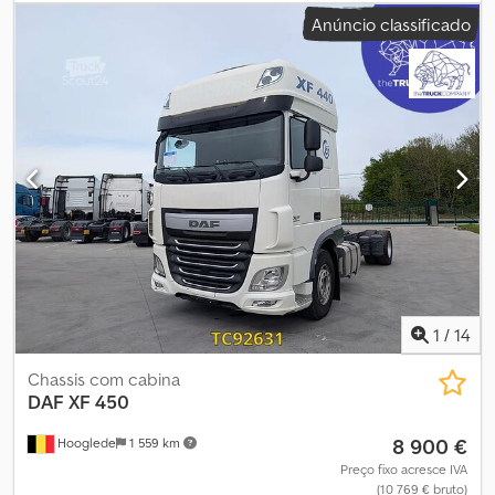
retardador
, cor:
outro
, cabina do condutor:
cabina-cama
, tipo
Anúncio classificado
de engrenagem:
automático
, classe de emissão:
Euro 6
, Ano de
fabrico:
2016
, Equipamento:
retardador
, Eixo dianteiro: Direcional
Eixo traseiro: Rodado duplo Danos: Veículo danificado
(inoperante) Dsdpfx Ajzrb Nzebbsck
1
/
14
Chassis com cabina
DAF
XF 450
8 900 €
Hooglede
1 559 km
Preço fixo acresce IVA
(10 769 € bruto)