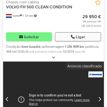
Chassis com cabina
VOLVO
FH 500 CLEAN CONDITION
29 950 €
Vuren
1 721 km
VB acresce IVA
(36 240 € bruto)
Solicitar
Ligar
Condição:
bom (usado)
, quilometragem:
1 234 909 km
, potência:
368 kW (500,34 cv)
, primeira matrícula:
10/2019
, tipo de
combustível:
diesel
, tamanho do pneu:
385/65R22,5
,
configuração de eixo:
6x2
, distância entre eixos:
4 600 mm
,
Anúncio classificado
combustível:
diesel
, cor:
outro
, cabina do condutor:
cabina
diurna
, tipo de engrenagem:
automático
, número de
velocidades:
12
, classe de emissão:
Euro 6
, suspensão:
ar
,
comprimento total:
9 040 mm
, largura total:
2 550 mm
, altura
total:
3 420 mm
, Ano de fabrico:
2019
, Equipamento:
ABS,
Bluetooth, acoplamento de reboque, aquecedor de assento,
aquecedor estacionário, ar condicionado, controlo de tração,
controlo de velocidade de cruzeiro, espelho retrovisor elétrico,
fecho centralizado, regulação eléctrica dos vidros
, = Mais