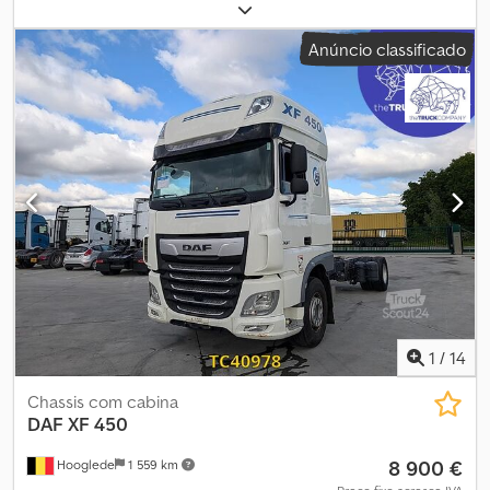
diesel
, distância entre eixos:
5 500 mm
, combustível:
diesel
, cor:
outro
, cabina do condutor:
cabina-cama
, tipo de engrenagem:
Anúncio classificado
automático
, classe de emissão:
Euro 6
, comprimento total:
8 000
mm
, largura total:
2 500 mm
, altura total:
3 900 mm
, Ano de
fabrico:
2016
, Peso vazio: 13.960 kg Carga útil: 5.040 kg Peso bruto
total: 19.000 kg Djdpfezrc A Aox Abbsck Danos: nenhum
1
/
14
Chassis com cabina
DAF
XF 450
8 900 €
Hooglede
1 559 km