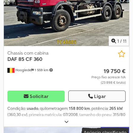
1
/
11
Chassis com cabina
DAF
85 CF 360
19 750 €
Hooglede
1 559 km
Preço fixo acresce IVA
(23 898 € bruto)
Solicitar
Ligar
Condição:
usado
, quilometragem:
158 800 km
, potência:
265 kW
(360,30 cv)
, primeira matrícula:
07/2008
, tamanho do pneu:
315/80
R22.5
, configuração de eixo:
6x4
, distância entre eixos:
4 450 mm
,
travões:
travão de motor
, cor:
outro
, cabina do condutor:
cabina
Anúncio classificado