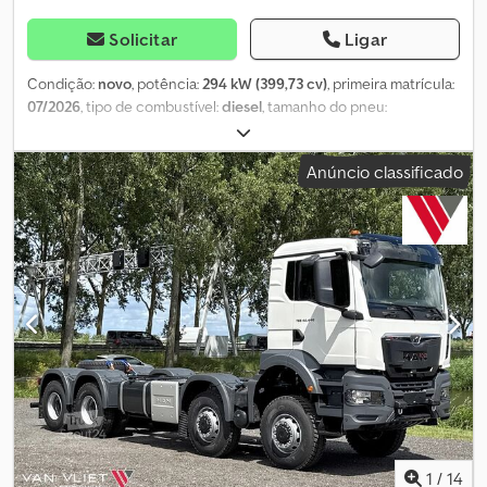
Solicitar
Ligar
Condição:
novo
, potência:
294 kW (399,73 cv)
, primeira matrícula:
07/2026
, tipo de combustível:
diesel
, tamanho do pneu:
315/80R22.5
, configuração de eixo:
6x6
, distância entre eixos:
4 500 mm
, combustível:
diesel
, capacidade do tanque de
Anúncio classificado
combustível:
400 l
, cor:
branco
, cabina do condutor:
cabina
diurna
, tipo de engrenagem:
automático
, classe de emissão:
euro2
, suspensão:
aço
, comprimento total:
10 370 mm
, largura
total:
2 500 mm
, altura total:
3 440 mm
, Ano de fabrico:
2026
,
Equipamento:
ar condicionado
, = Outras opções e acessórios = -
Tração integral - Suspensão por molas de lâmina Dcodpfx Ajzr D U
Tjbbek - Tomada de força (TDF) - Proteção solar = Mais
informações = Informações técnicas Número de cilindros: 6
Cilindrada do motor: 10.518 cc Transmissão Caixa de velocidades:
TipMatic 12.28 OD, automática Configuração do eixo Dimensão
dos pneus: 315/80R22.5 Travões: Travões de tambor Suspensão:
Suspensão por molas de lâmina Eixo dianteiro: Direcional Pesos
Peso em vazio: 10.434 kg Carga útil: 22.566 kg Peso bruto: 33.000
kg = Informações da empresa = NÓS FORNECEMOS, VOCÊ
1
/
14