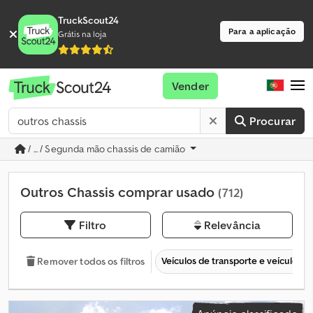
TruckScout24
Para a aplicação
Grátis na loja
Vender
Procurar
/ ... / Segunda mão chassis de camião
Outros Chassis comprar usado
(712)
Filtro
Relevância
Veículos de transporte e veículos c
Remover todos os filtros