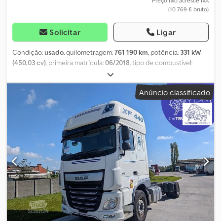
Preço fixo acresce IVA
(10 769 € bruto)
Solicitar
Ligar
Condição:
usado
, quilometragem:
761 190 km
, potência:
331 kW
(450,03 cv)
, primeira matrícula:
06/2018
, tipo de combustível:
diesel
, tamanho do pneu:
385/65 R22.5
, configuração de eixo:
4x2
, combustível:
diesel
, travões:
retardador
, cor:
outro
, cabina do
Anúncio classificado
condutor:
cabina-cama
, tipo de engrenagem:
automático
,
classe de emissão:
Euro 6
, suspensão:
ar
, Ano de fabrico:
2018
,
Equipamento:
ABS, aquecedor estacionário, controlo de
velocidade de cruzeiro, espelho retrovisor elétrico, fecho
centralizado, regulação eléctrica dos vidros, retardador
, =
Outras opções e acessórios = - Leitor de CD - Chave de reserva -
Limitador de velocidade - Tanque de combustível em alumínio -
Frigorífico - Travão de motor - Tomada de força - Controlo de
estabilidade - Ar condicionado padrão - Viseira - Corrente
alternada Dcodpezrcnfefx Abbsk - Caixa de ferramentas - Faróis
de xénon = Mais informações = Marca dos eixos: DAF Travões:
travões de disco Suspensão: suspensão pneumática Eixo
dianteiro: medida dos pneus: 385/65 R22.5; Direcional; Piso do