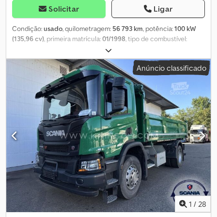
Solicitar
Ligar
Condição:
usado
, quilometragem:
56 793 km
, potência:
100 kW
(135,96 cv)
, primeira matrícula:
01/1998
, tipo de combustível:
diesel
, tamanho do pneu:
215/75r17.5
, configuração de eixo:
4x2
,
distância entre eixos:
4 000 mm
, combustível:
diesel
, cor:
outro
,
Anúncio classificado
cabina do condutor:
cabina diurna
, tipo de engrenagem:
mecânico
, suspensão:
aço
, comprimento total:
9 700 mm
, largura
total:
2 500 mm
, altura total:
3 000 mm
, Ano de fabrico:
1998
,
Medida dos pneus: 215/75r17.5 Travões: travões de disco
Suspensão: suspensão de molas Eixo dianteiro: direcional; perfil
do pneu esquerdo: 8 mm; perfil do pneu direito: 8 mm Eixo
traseiro: rodas duplas; perfil do pneu esquerdo interno: 8 mm;
perfil do pneu esquerdo externo: 8 mm; perfil do pneu direito
interno: 8 mm; perfil do pneu direito externo: 8 mm Dsdpfx
Abozrbbwebsck Danos: nenhum
1
/
28