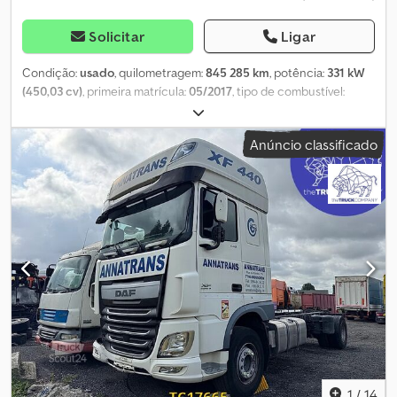
Solicitar
Ligar
Condição:
usado
, quilometragem:
845 285 km
, potência:
331 kW
(450,03 cv)
, primeira matrícula:
05/2017
, tipo de combustível:
diesel
, tamanho do pneu:
385/65 R22.5
, configuração de eixo:
4x2
, combustível:
diesel
, travões:
retardador
, cor:
outro
, cabina do
Anúncio classificado
condutor:
cabina-cama
, tipo de engrenagem:
automático
,
classe de emissão:
Euro 6
, suspensão:
ar
, Ano de fabrico:
2017
,
Equipamento:
ABS, aquecedor estacionário, controlo de
velocidade de cruzeiro, espelho retrovisor elétrico, fecho
centralizado, regulação eléctrica dos vidros, retardador
, =
Outras opções e acessórios = - Leitor de CD - Chave
sobressalente - Limitador de velocidade - Tanque de combustível
em alumínio - Frigorífico - Travão de motor - Tomada de força -
Controlo de estabilidade - Ar condicionado standard - Viseira -
Corrente alternada - Caixa de ferramentas - Faróis de xénon =
Outras informações = Marca dos eixos: DAF Travões: travões de
disco Suspensão: suspensão pneumática Eixo dianteiro:
Dimensão dos pneus: 385/65 R22.5; Direcional; Piso do pneu
esquerdo: 9 mm; Piso do pneu direito: 9 mm Eixo traseiro:
1
/
14