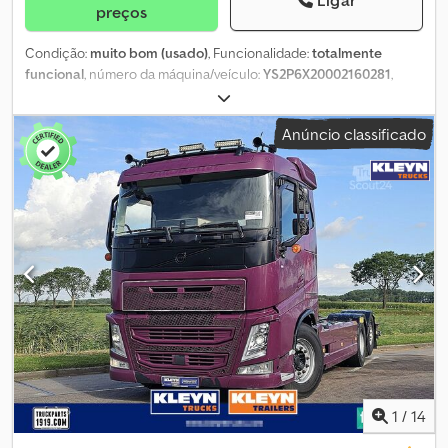
Ligar
preços
Condição:
muito bom (usado)
, Funcionalidade:
totalmente
funcional
, número da máquina/veículo:
YS2P6X20002160281
,
quilometragem:
187 669 km
, primeira matrícula:
03/2019
, tipo de
combustível:
diesel
, peso total:
26 000 kg
, tamanho do pneu:
Anúncio classificado
385/65R22,5
, configuração de eixo:
6x2
, distância entre eixos:
4 750 mm
, distância entre eixos:
1 350 mm
, combustível:
diesel
,
eficiência energética:
C
, cor:
branco
, cabina do condutor:
cabina diurna
, tipo de engrenagem:
automático
, suspensão:
ar
,
número de lugares:
2
, carga admissível no eixo (eixo 1):
9 000 kg
,
carga máxima permitida por eixo (eixo 2):
11 500 kg
, Ano de
fabrico:
2017
, *CAMIÃO CHASSIS CABINE SCANIA P 500, TERCEIRO
EIXO ELEVÁVEL E DIRECIONAL, SUSPENSÃO PNEUMÁTICA
INTEGRAL, PLATAFORMA ZEPRO DE 2000 KG. Dedpfx Aezrfx
Tsbbsck
1
/
14