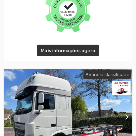
Protetor solar = Mais informações = Informações técnicas
Número de cilindros: 6 Cilindrada do motor: 12.419 cc Transmissão
Caixa de velocidades: TipMatic 12.28 OD, automática
Configuração dos eixos Dimensão dos pneus: 13R22.5 Travões:
Travões de tambor Suspensão: Suspensão por molas de lâmina
Eixo dianteiro 1: Direcional Eixo dianteiro 2: Direcional Pesos Peso
em vazio: 12.444 kg Carga útil: 29.556 kg Peso bruto total: 42.000 kg
= Informações da empresa = Dodpszr D U Hsfx Abbeck NÓS
Mais informações agora
FORNECEMOS, VOCÊ ACELERA. Sem limites. A Van Vliet é o
importador oficial da MAN Truck & Bus SE para vários países
africanos. Contamos com um serviço de apoio pós-venda
cuidadoso, como o fornecimento de peças e a oferta de
Anúncio classificado
formação (local).