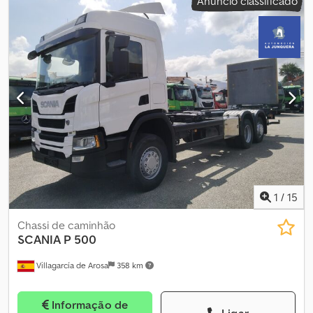
Anúncio classificado
1
/
15
Chassi de caminhão
SCANIA
P 500
Villagarcía de Arosa
358 km
Informação de