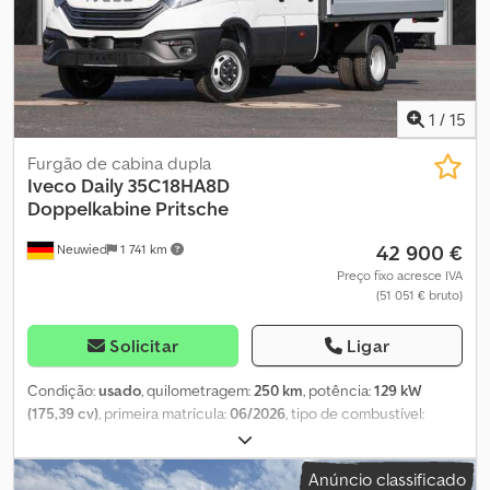
1
/
15
Furgão de cabina dupla
Iveco
Daily 35C18HA8D
Doppelkabine Pritsche
42 900 €
Neuwied
1 741 km
Preço fixo acresce IVA
(51 051 € bruto)
Solicitar
Ligar
Condição:
usado
, quilometragem:
250 km
, potência:
129 kW
(175,39 cv)
, primeira matrícula:
06/2026
, tipo de combustível:
diesel
, peso total:
3 500 kg
, tamanho do pneu:
225/65R16
,
configuração de eixo:
4x2
, distância entre eixos:
3 750 mm
, cor:
Anúncio classificado
branco
, cabina do condutor:
cabina diurna
, tipo de engrenagem: