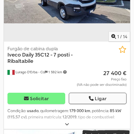
1
/
14
Furgão de cabina dupla
Iveco
Daily 35C12 - 7 posti -
Ribaltabile
27 400 €
Lurago D'Erba - Co
1 592 km
Preço fixo
(IVA não pode ser discriminado)
Solicitar
Ligar
Condição:
usado
, quilometragem:
179 000 km
, potência:
85 kW
(115,57 cv)
, primeira matrícula:
12/2019
, tipo de combustível:
diesel
, peso máximo de carga:
800 kg
, peso total:
3 500 kg
,
configuração de eixo:
4x2
, cor:
branco
, tipo de engrenagem: