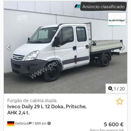
branco
, cabina do condutor:
outro
, tipo de engrenagem:
Anúncio classificado
mecânico
, classe de emissão:
Euro 6
, número de lugares:
6
,
Equipamento:
ABS, acoplamento de reboque, airbag, ar
condicionado, computador de bordo, controlo de tração,
controlo de velocidade de cruzeiro, direção assistida, fecho
centralizado, filtro de partículas, garantia para veículos
usados, porta deslizante, programa eletrónico de estabilidade
(ESP), sensores de estacionamento, sistema de navegação
,
Exterior * Engate de reboque Outros * CITY CONNECT PACK *
Branco Caulim * Removível sem ferramentas * Porta de correr
manual à direita e à esquerda * Tecido Curitiba Dcodpszf Dx Sefx
Afkek * WORKSITE PACK
1
/
20
Furgão de cabina dupla
Iveco
Daily 29 L 12 Doka, Pritsche,
AHK 2,4 t.
5 600 €
Delbrück
1 889 km
Preço fixo acresce IVA