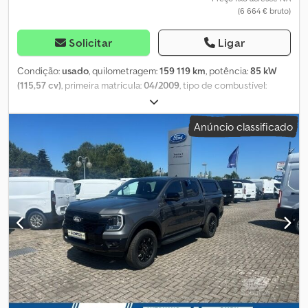
(6 664 € bruto)
Solicitar
Ligar
Condição:
usado
, quilometragem:
159 119 km
, potência:
85 kW
(115,57 cv)
, primeira matrícula:
04/2009
, tipo de combustível:
diesel
, peso em vazio:
2 150 kg
, peso máximo de carga:
1 150 kg
,
peso total:
3 300 kg
, tamanho do pneu:
215 / 65 R 16
,
Anúncio classificado
configuração de eixo:
2 eixos
, distância entre eixos:
3 350 mm
,
próxima inspeção (TÜV):
01/2025
, cor:
branco
, cabina do
condutor:
outro
, tipo de engrenagem:
mecânico
, classe de
emissão:
Euro 3
, suspensão:
aço
, número de lugares:
3
, volume do
espaço de carga:
2 m³
, comprimento do espaço de carga:
2 810
mm
, largura do espaço de carga:
2 087 mm
, altura do espaço de
carga:
400 mm
, dimensão do pneu dianteiro:
215 / 65 R 16
,
tamanho do pneu traseiro:
215 / 65 R 16
, Equipamento:
ABS,
acoplamento de reboque
, Norma de emissões Euro 3, rádio,
banco duplo do passageiro, caixa de câmbio manual de 5
velocidades, suspensão por feixe de molas, tomada de reboque
de 13 pinos, porta traseira do compartimento de carga à direita
com janela deslizante, porta traseira do compartimento de carga