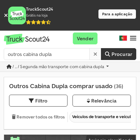
TruckScout24
Para a aplicação
Grátis na loja
Vender
Procurar
/ ... / Segunda mão transporte com cabina dupla
Outros Cabina Dupla comprar usado
(36)
Filtro
Relevância
Veículos de transporte e veículos c
Remover todos os filtros