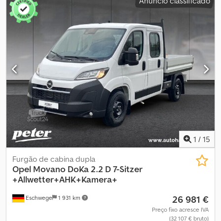
Anúncio classificado
1
/
15
Furgão de cabina dupla
Opel
Movano DoKa 2.2 D 7-Sitzer
+Allwetter+AHK+Kamera+
26 981 €
Eschwege
1 931 km
Preço fixo acresce IVA
(32 107 € bruto)