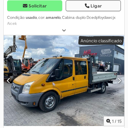
Solicitar
Ligar
Condição:
usado
, cor:
amarelo
, Cabina: duplo Dcedpfoydawcjx
Aicek
Anúncio classificado
1
/
15