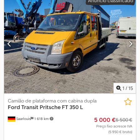
Anúncio classificado
1
/
15
Camião de plataforma com cabina dupla
Ford
Transit Pritsche FT 350 L
5 000 €
Saarlouis
1 618 km
6 500 €
Preço fixo acresce IVA
(5 950 € bruto)