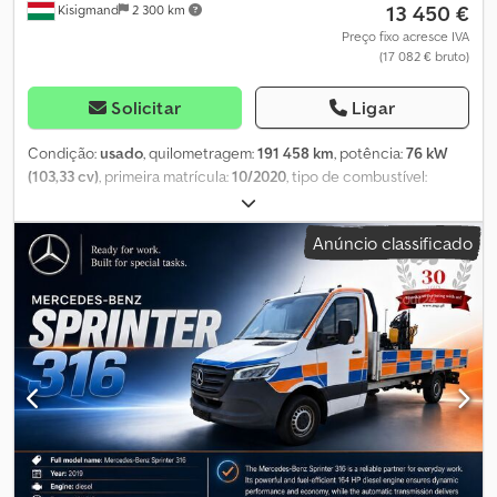
13 450 €
Kisigmand
2 300 km
Número de proprietários: 1 Inspeção técnica (APK): válida até
02/2027 Número de chaves: 1 (1 comando à distância) Segurança
Preço fixo acresce IVA
(17 082 € bruto)
do produto Fabricante: Dani Autobedrijven B.V. Ootmarsumseweg
110 7665SE ALBERGEN, NL
Solicitar
Ligar
Condição:
usado
, quilometragem:
191 458 km
, potência:
76 kW
(103,33 cv)
, primeira matrícula:
10/2020
, tipo de combustível:
diesel
, configuração de eixo:
4x2
, combustível:
diesel
, cor:
branco
,
tipo de engrenagem:
mecânico
, classe de emissão:
Euro 6
, Ano
Anúncio classificado
de fabrico:
2020
, Equipamento:
AdBlue, ar condicionado
, =
Opções e acessórios adicionais = Djdpfxey N R Nuj Aiceck - Filtro
de partículas = Mais informações = Cabina: duplo Número de
cilindros: 4 Capacidade do motor: 2.287 cc Peso vazio: 2.135 kg
Capacidade de carga: 1.365 kg GVW: 3.500 kg Número de
proprietários: 1