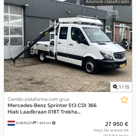
Anúncio classificado
m³
, comprimento do espaço de carga:
2 800 mm
, largura do
espaço de carga:
2 000 mm
, altura do espaço de carga:
400 mm
,
Ano de fabrico:
2006
, Equipamento:
ABS, EBS (Sistema de
Travagem Electrónico), acoplamento de reboque, ar
condicionado, bloqueio do diferencial, computador de bordo,
controlo de tração, direção assistida, fecho centralizado
, =
Opções e acessórios adicionais = - Rádio - Sistema imobilizador
integrado = Mais informações = Cabina: duplo GVW: 3.500 kg
Preço de venda: € 4.444, US$ 5.158 IVA/margem: IVA elegível Dcsdjxt
Ufrspfx Aicok
1
/
15
Camião plataforma com grua
Mercedes-Benz
Sprinter 513 CDI 366
Hiab Laadkraan 018T Trekha...
27 950 €
ALBERGEN
1 845 km
Preço fixo acresce IVA
(33 820 € bruto)