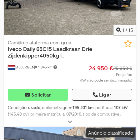
exterior - Direção assistida - Conceito de emissões EU6AR -
Sistema start-stop automático.
1
/
15
Camião plataforma com grua
Iveco
Daily 65C15 Laadkraan Drie
Zijdenkipper4050kg l...
24 950 €
ALBERGEN
1 845 km
25 950 €
Preço fixo
(IVA não pode ser discriminado)
Solicitar
Ligar
Condição:
usado
, quilometragem:
195 201 km
, potência:
107 kW
(145,48 cv)
, primeira matrícula:
07/2010
, tipo de combustível:
diesel
, combustível:
diesel
, cor:
amarelo
, tipo de engrenagem:
mecânico
, número de velocidades:
6
, classe de emissão:
Euro 5
,
Anúncio classificado
número de lugares:
2
, comprimento do espaço de carga:
3 270