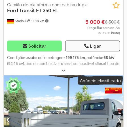
Camião de plataforma com cabina dupla
Ford
Transit FT 350 EL
5 000 €
Saarlouis
1 618 km
6 500 €
Preço fixo acresce IVA
(5 950 € bruto)
Solicitar
Ligar
Condição:
usado
, quilometragem:
199 175 km
, potência:
68 kW
(92,45 cv)
, tipo de combustível:
diesel
, combustível:
diesel
, tipo de
engrenagem:
mecânico
, classe de emissão:
Euro 5
, volume do
espaço de carga:
2 m³
, comprimento do espaço de carga:
2 080
Anúncio classificado
mm
, largura do espaço de carga:
2 100 mm
, altura do espaço de
carga:
400 mm
, Ano de fabrico:
2014
, Cabina: duplo Dodpfx Aisyc
U Nwocjck