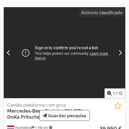
Cilindrada do motor: 2.143 cc Pesos Peso em vazio: 3.060 kg Carga
útil: 1.940 kg Peso bruto total: 5.000 kg Funcional Guindaste: Hiab
Anúncio classificado
018, ano 2016, localizado atrás da cabina Interior Cor interior:
preto Manutenção, histórico e estado Número de proprietários: 2
Número de chaves: 2 (2 comandos) Segurança do produto
Fabricante: Dani Autobedrijven B.V. Ootmarsumseweg 110 7665SE
ALBERGEN, NL Dcedpeyma Ersfx Aicek
1
/
15
Camião plataforma com grua
Mercedes-Benz
Sprinter 514 CDI
Guardar pesquisa
DoKa Pritsche/ 6 Pers./ Kraan ...
39 950 €
Hoofddorp
1 746 km