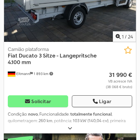
1
/
24
Camião plataforma
Fiat
Ducato 3 Sitze - Langepritsche
4.100 mm
31 990 €
Eltmann
1 893 km
VB acresce IVA
(38 068 € bruto)
Solicitar
Ligar
Condição:
novo
, Funcionalidade:
totalmente funcional
,
quilometragem:
260 km
, potência:
103 kW (140,04 cv)
, primeira
matrícula:
06/2022
, tipo de combustível:
diesel
, peso em vazio:
2 150 kg
, peso máximo de carga:
1 350 kg
, peso total:
3 500 kg
,